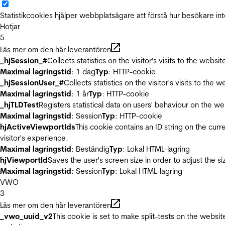
Statistikcookies hjälper webbplatsägare att förstå hur besökare 
Hotjar
5
Läs mer om den här leverantören
_hjSession_#
Collects statistics on the visitor's visits to the we
Maximal lagringstid
: 1 dag
Typ
: HTTP-cookie
_hjSessionUser_#
Collects statistics on the visitor's visits to t
Maximal lagringstid
: 1 år
Typ
: HTTP-cookie
_hjTLDTest
Registers statistical data on users' behaviour on the we
Maximal lagringstid
: Session
Typ
: HTTP-cookie
hjActiveViewportIds
This cookie contains an ID string on the curr
visitor's experience.
Maximal lagringstid
: Beständig
Typ
: Lokal HTML-lagring
hjViewportId
Saves the user's screen size in order to adjust the s
Maximal lagringstid
: Session
Typ
: Lokal HTML-lagring
VWO
3
Läs mer om den här leverantören
_vwo_uuid_v2
This cookie is set to make split-tests on the websi