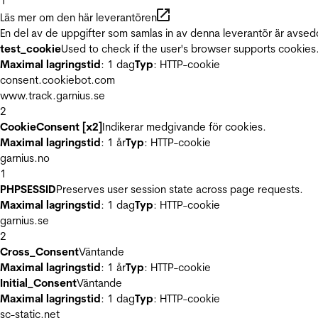
1
Läs mer om den här leverantören
En del av de uppgifter som samlas in av denna leverantör är avsed
test_cookie
Used to check if the user's browser supports cookies
Maximal lagringstid
: 1 dag
Typ
: HTTP-cookie
consent.cookiebot.com
www.track.garnius.se
2
CookieConsent [x2]
Indikerar medgivande för cookies.
Maximal lagringstid
: 1 år
Typ
: HTTP-cookie
garnius.no
1
PHPSESSID
Preserves user session state across page requests.
Maximal lagringstid
: 1 dag
Typ
: HTTP-cookie
garnius.se
2
Cross_Consent
Väntande
Maximal lagringstid
: 1 år
Typ
: HTTP-cookie
Initial_Consent
Väntande
Maximal lagringstid
: 1 dag
Typ
: HTTP-cookie
sc-static.net