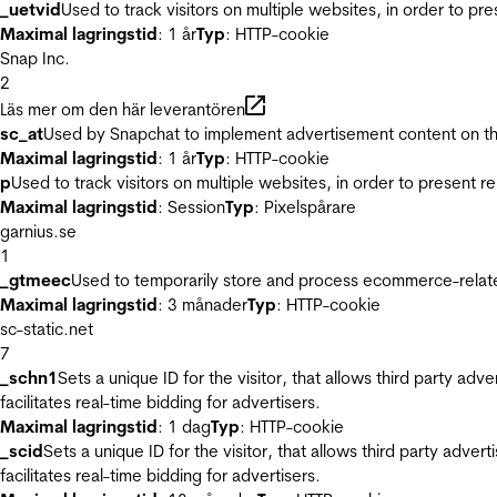
_uetvid
Used to track visitors on multiple websites, in order to pr
Maximal lagringstid
: 1 år
Typ
: HTTP-cookie
Snap Inc.
2
Läs mer om den här leverantören
sc_at
Used by Snapchat to implement advertisement content on the w
Maximal lagringstid
: 1 år
Typ
: HTTP-cookie
p
Used to track visitors on multiple websites, in order to present 
Maximal lagringstid
: Session
Typ
: Pixelspårare
garnius.se
1
_gtmeec
Used to temporarily store and process ecommerce-related 
Maximal lagringstid
: 3 månader
Typ
: HTTP-cookie
sc-static.net
7
_schn1
Sets a unique ID for the visitor, that allows third party adv
facilitates real-time bidding for advertisers.
Maximal lagringstid
: 1 dag
Typ
: HTTP-cookie
_scid
Sets a unique ID for the visitor, that allows third party adver
facilitates real-time bidding for advertisers.