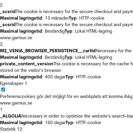
2
_scsrid
The cookie is necessary for the secure checkout and payme
Maximal lagringstid
: 13 månader
Typ
: HTTP-cookie
_scsrid
The cookie is necessary for the secure checkout and payme
Maximal lagringstid
: Beständig
Typ
: Lokal HTML-lagring
www.garnius.se
2
M2_VENIA_BROWSER_PERSISTENCE__cartId
Necessary for the 
Maximal lagringstid
: Beständig
Typ
: Lokal HTML-lagring
private_content_version
This cookie is necessary for the cache 
stored on the visitor’s browser.
Maximal lagringstid
: 400 dagar
Typ
: HTTP-cookie
Egenskaper
1
Preferenscookies gör det möjligt för en webbplats att komma ihåg i
www.garnius.se
1
_ALGOLIA
Necessary in order to optimize the website's search-bar
Maximal lagringstid
: 180 dagar
Typ
: HTTP-cookie
Statistik
12