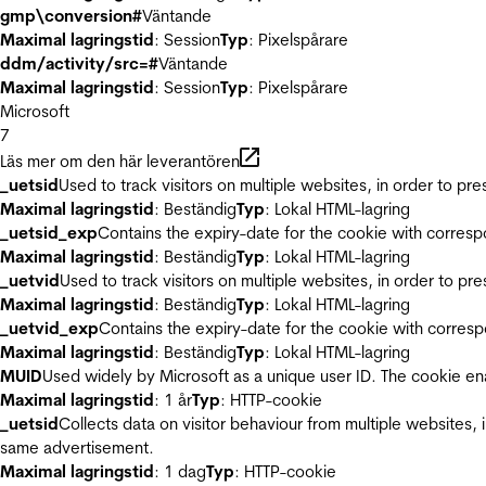
gmp\conversion#
Väntande
Maximal lagringstid
: Session
Typ
: Pixelspårare
ddm/activity/src=#
Väntande
Maximal lagringstid
: Session
Typ
: Pixelspårare
Microsoft
7
Läs mer om den här leverantören
_uetsid
Used to track visitors on multiple websites, in order to pr
Maximal lagringstid
: Beständig
Typ
: Lokal HTML-lagring
_uetsid_exp
Contains the expiry-date for the cookie with corres
Maximal lagringstid
: Beständig
Typ
: Lokal HTML-lagring
_uetvid
Used to track visitors on multiple websites, in order to pr
Maximal lagringstid
: Beständig
Typ
: Lokal HTML-lagring
_uetvid_exp
Contains the expiry-date for the cookie with corres
Maximal lagringstid
: Beständig
Typ
: Lokal HTML-lagring
MUID
Used widely by Microsoft as a unique user ID. The cookie en
Maximal lagringstid
: 1 år
Typ
: HTTP-cookie
_uetsid
Collects data on visitor behaviour from multiple websites, 
same advertisement.
Maximal lagringstid
: 1 dag
Typ
: HTTP-cookie