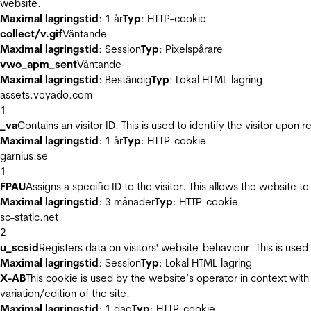
website.
Maximal lagringstid
: 1 år
Typ
: HTTP-cookie
collect/v.gif
Väntande
Maximal lagringstid
: Session
Typ
: Pixelspårare
vwo_apm_sent
Väntande
Maximal lagringstid
: Beständig
Typ
: Lokal HTML-lagring
assets.voyado.com
1
_va
Contains an visitor ID. This is used to identify the visitor upon 
Maximal lagringstid
: 1 år
Typ
: HTTP-cookie
garnius.se
1
FPAU
Assigns a specific ID to the visitor. This allows the website to
Maximal lagringstid
: 3 månader
Typ
: HTTP-cookie
sc-static.net
2
u_scsid
Registers data on visitors' website-behaviour. This is used 
Maximal lagringstid
: Session
Typ
: Lokal HTML-lagring
X-AB
This cookie is used by the website’s operator in context with 
variation/edition of the site.
Maximal lagringstid
: 1 dag
Typ
: HTTP-cookie