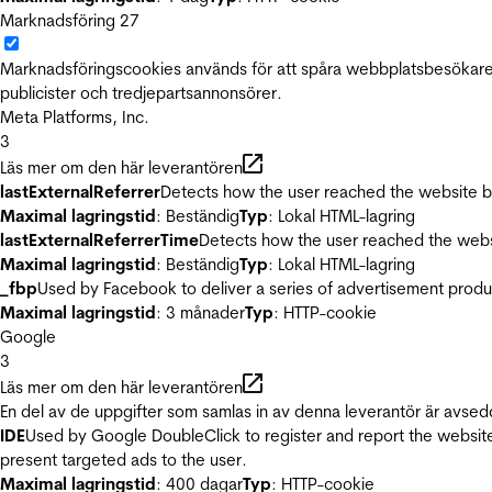
Marknadsföring
27
Marknadsföringscookies används för att spåra webbplatsbesökare.
publicister och tredjepartsannonsörer.
Meta Platforms, Inc.
3
Läs mer om den här leverantören
lastExternalReferrer
Detects how the user reached the website by 
Maximal lagringstid
: Beständig
Typ
: Lokal HTML-lagring
lastExternalReferrerTime
Detects how the user reached the websi
Maximal lagringstid
: Beständig
Typ
: Lokal HTML-lagring
_fbp
Used by Facebook to deliver a series of advertisement product
Maximal lagringstid
: 3 månader
Typ
: HTTP-cookie
Google
3
Läs mer om den här leverantören
En del av de uppgifter som samlas in av denna leverantör är avsed
IDE
Used by Google DoubleClick to register and report the website u
present targeted ads to the user.
Maximal lagringstid
: 400 dagar
Typ
: HTTP-cookie