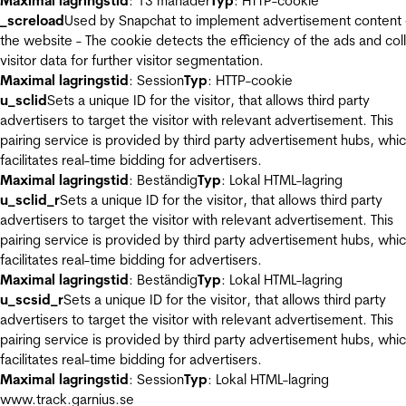
Maximal lagringstid
: 13 månader
Typ
: HTTP-cookie
_screload
Used by Snapchat to implement advertisement content
the website - The cookie detects the efficiency of the ads and col
visitor data for further visitor segmentation.
Maximal lagringstid
: Session
Typ
: HTTP-cookie
u_sclid
Sets a unique ID for the visitor, that allows third party
advertisers to target the visitor with relevant advertisement. This
pairing service is provided by third party advertisement hubs, whi
facilitates real-time bidding for advertisers.
Maximal lagringstid
: Beständig
Typ
: Lokal HTML-lagring
u_sclid_r
Sets a unique ID for the visitor, that allows third party
advertisers to target the visitor with relevant advertisement. This
pairing service is provided by third party advertisement hubs, whi
facilitates real-time bidding for advertisers.
Maximal lagringstid
: Beständig
Typ
: Lokal HTML-lagring
u_scsid_r
Sets a unique ID for the visitor, that allows third party
advertisers to target the visitor with relevant advertisement. This
pairing service is provided by third party advertisement hubs, whi
facilitates real-time bidding for advertisers.
Maximal lagringstid
: Session
Typ
: Lokal HTML-lagring
www.track.garnius.se