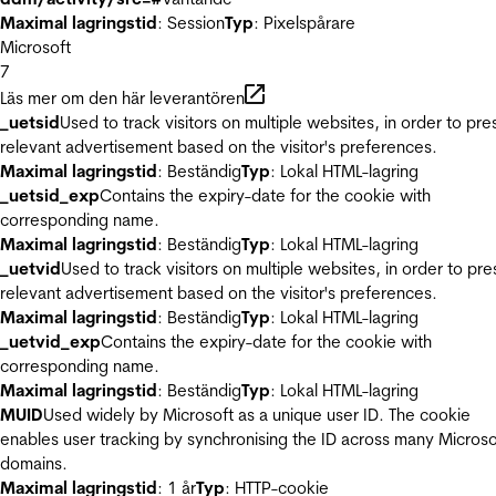
Maximal lagringstid
: Session
Typ
: Pixelspårare
Microsoft
7
Läs mer om den här leverantören
_uetsid
Used to track visitors on multiple websites, in order to pre
relevant advertisement based on the visitor's preferences.
Maximal lagringstid
: Beständig
Typ
: Lokal HTML-lagring
_uetsid_exp
Contains the expiry-date for the cookie with
corresponding name.
Maximal lagringstid
: Beständig
Typ
: Lokal HTML-lagring
_uetvid
Used to track visitors on multiple websites, in order to pre
relevant advertisement based on the visitor's preferences.
Maximal lagringstid
: Beständig
Typ
: Lokal HTML-lagring
_uetvid_exp
Contains the expiry-date for the cookie with
corresponding name.
Maximal lagringstid
: Beständig
Typ
: Lokal HTML-lagring
MUID
Used widely by Microsoft as a unique user ID. The cookie
enables user tracking by synchronising the ID across many Microso
domains.
Maximal lagringstid
: 1 år
Typ
: HTTP-cookie