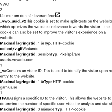
VWO
2
Läs mer om den här leverantören
_vwo_uuid_v2
This cookie is set to make split-tests on the websit
which optimizes the website's relevance towards the visitor – the
cookie can also be set to improve the visitor's experience on a
website.
Maximal lagringstid
: 1 år
Typ
: HTTP-cookie
collect/v.gif
Väntande
Maximal lagringstid
: Session
Typ
: Pixelspårare
assets.voyado.com
1
_va
Contains an visitor ID. This is used to identify the visitor upon r
entry to the website.
Maximal lagringstid
: 1 år
Typ
: HTTP-cookie
garnius.se
1
FPAU
Assigns a specific ID to the visitor. This allows the website to
determine the number of specific user-visits for analysis and statist
Maximal lagringstid
: 3 månader
Typ
: HTTP-cookie