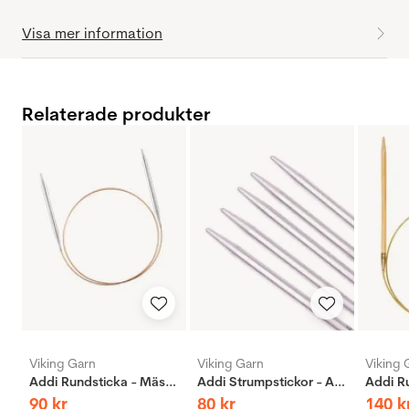
Visa mer information
Relaterade produkter
Viking Garn
Viking Garn
Viking 
Addi Rundsticka - Mässing
Addi Strumpstickor - Aluminium
90
kr
80
kr
140
k