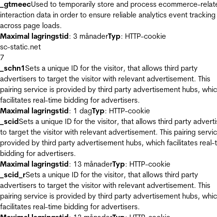
_gtmeec
Used to temporarily store and process ecommerce-relat
interaction data in order to ensure reliable analytics event tracking
across page loads.
Maximal lagringstid
: 3 månader
Typ
: HTTP-cookie
sc-static.net
7
_schn1
Sets a unique ID for the visitor, that allows third party
advertisers to target the visitor with relevant advertisement. This
pairing service is provided by third party advertisement hubs, whi
facilitates real-time bidding for advertisers.
Maximal lagringstid
: 1 dag
Typ
: HTTP-cookie
_scid
Sets a unique ID for the visitor, that allows third party advert
to target the visitor with relevant advertisement. This pairing servic
provided by third party advertisement hubs, which facilitates real-
bidding for advertisers.
Maximal lagringstid
: 13 månader
Typ
: HTTP-cookie
_scid_r
Sets a unique ID for the visitor, that allows third party
advertisers to target the visitor with relevant advertisement. This
pairing service is provided by third party advertisement hubs, whi
facilitates real-time bidding for advertisers.