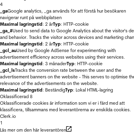
4
_ga
Google analytics, _ga används för att förstå hur besökaren
navigerar runt på webbplatsen
Maximal lagringstid
: 2 år
Typ
: HTTP-cookie
_ga_#
Used to send data to Google Analytics about the visitor's d
and behavior. Tracks the visitor across devices and marketing chan
Maximal lagringstid
: 2 år
Typ
: HTTP-cookie
_gcl_au
Used by Google AdSense for experimenting with
advertisement efficiency across websites using their services.
Maximal lagringstid
: 3 månader
Typ
: HTTP-cookie
_gcl_ls
Tracks the conversion rate between the user and the
advertisement banners on the website - This serves to optimise th
relevance of the advertisements on the website.
Maximal lagringstid
: Beständig
Typ
: Lokal HTML-lagring
Oklassificerad
8
Oklassificerade cookies är information som vi er i färd med att
klassificera, tillsammans med leverantörerna av enskilda cookies.
Clerk.io
1
Läs mer om den här leverantören