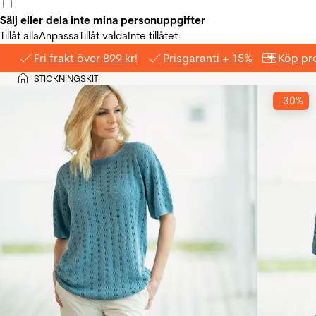
Sälj eller dela inte mina personuppgifter
Tillåt alla
Anpassa
Tillåt valda
Inte tillåtet
Fri frakt över 899 kr!
Prisgaranti + 15%
Köp pre
Hem
STICKNINGSKIT
>
-30%