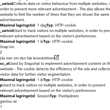
_uetsid
Collects data on visitor behaviour from multiple websites, 
order to present more relevant advertisement - This also allows th
website to limit the number of times that they are shown the same
advertisement.
Maximal lagringstid
: 1 dag
Typ
: HTTP-cookie
_uetvid
Used to track visitors on multiple websites, in order to pre
relevant advertisement based on the visitor's preferences.
Maximal lagringstid
: 1 år
Typ
: HTTP-cookie
Snap Inc.
2
Läs mer om den här leverantören
sc_at
Used by Snapchat to implement advertisement content on t
website - The cookie detects the efficiency of the ads and collect
visitor data for further visitor segmentation.
Maximal lagringstid
: 1 år
Typ
: HTTP-cookie
p
Used to track visitors on multiple websites, in order to present
relevant advertisement based on the visitor's preferences.
Maximal lagringstid
: Session
Typ
: Pixelspårare
garnius.se
1