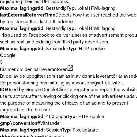
registering their last URL-address.
Maximal lagringstid
: Beständig
Typ
: Lokal HTML-lagring
lastExternalReferrerTime
Detects how the user reached the web
by registering their last URL-address.
Maximal lagringstid
: Beständig
Typ
: Lokal HTML-lagring
_fbp
Used by Facebook to deliver a series of advertisement produ
such as real time bidding from third party advertisers.
Maximal lagringstid
: 3 månader
Typ
: HTTP-cookie
Google
3
Läs mer om den här leverantören
En del av de uppgifter som samlas in av denna leverantör är avse
för personalisering och mätning av annonseringseffektivitet.
IDE
Used by Google DoubleClick to register and report the websit
user's actions after viewing or clicking one of the advertiser's ads 
the purpose of measuring the efficacy of an ad and to present
targeted ads to the user.
Maximal lagringstid
: 400 dagar
Typ
: HTTP-cookie
gmp\conversion#
Väntande
Maximal lagringstid
: Session
Typ
: Pixelspårare
ddm/activity/src=#
Väntande