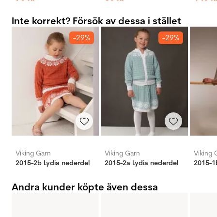
Inte korrekt? Försök av dessa i stället
-29%
-29%
Viking Garn
Viking Garn
Viking 
2015-2b Lydia nederdel
2015-2a Lydia nederdel
2015-1b
Andra kunder köpte även dessa