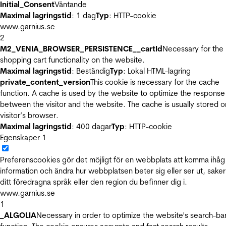
Initial_Consent
Väntande
Maximal lagringstid
: 1 dag
Typ
: HTTP-cookie
www.garnius.se
2
M2_VENIA_BROWSER_PERSISTENCE__cartId
Necessary for the
shopping cart functionality on the website.
Maximal lagringstid
: Beständig
Typ
: Lokal HTML-lagring
private_content_version
This cookie is necessary for the cache
function. A cache is used by the website to optimize the response
between the visitor and the website. The cache is usually stored o
visitor’s browser.
Maximal lagringstid
: 400 dagar
Typ
: HTTP-cookie
Egenskaper
1
Preferenscookies gör det möjligt för en webbplats att komma ihåg
information och ändra hur webbplatsen beter sig eller ser ut, sake
ditt föredragna språk eller den region du befinner dig i.
www.garnius.se
1
_ALGOLIA
Necessary in order to optimize the website's search-ba