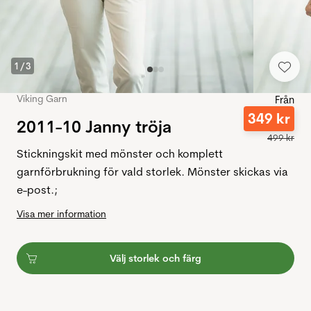
1
/
3
Viking Garn
Från
349
kr
2011-10 Janny tröja
499
kr
Stickningskit med mönster och komplett
garnförbrukning för vald storlek. Mönster skickas via
e-post.;
Visa mer information
Välj storlek och färg