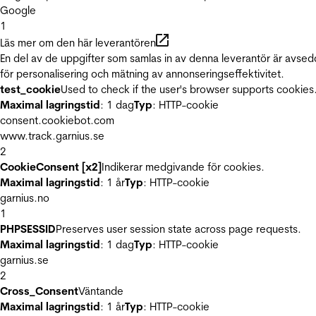
Google
1
Läs mer om den här leverantören
En del av de uppgifter som samlas in av denna leverantör är avse
för personalisering och mätning av annonseringseffektivitet.
test_cookie
Used to check if the user's browser supports cookies
Maximal lagringstid
: 1 dag
Typ
: HTTP-cookie
consent.cookiebot.com
www.track.garnius.se
2
CookieConsent [x2]
Indikerar medgivande för cookies.
Maximal lagringstid
: 1 år
Typ
: HTTP-cookie
garnius.no
1
PHPSESSID
Preserves user session state across page requests.
Maximal lagringstid
: 1 dag
Typ
: HTTP-cookie
garnius.se
2
Cross_Consent
Väntande
Maximal lagringstid
: 1 år
Typ
: HTTP-cookie