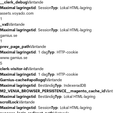
__clerk_debug
Väntande
Maximal lagringstid
: Session
Typ
: Lokal HTML-lagring
assets.voyado.com
1
_vaS
Väntande
Maximal lagringstid
: Session
Typ
: Lokal HTML-lagring
garnius.se
1
prev_page_path
Väntande
Maximal lagringstid
: 1 dag
Typ
: HTTP-cookie
www.garnius.se
5
clerk-visitor-id
Väntande
Maximal lagringstid
: 1 dag
Typ
: HTTP-cookie
Garnius-cache#apollogql
Väntande
Maximal lagringstid
: Beständig
Typ
: IndexeradDB
M2_VENIA_BROWSER_PERSISTENCE__magento_cache_id
Vän
Maximal lagringstid
: Beständig
Typ
: Lokal HTML-lagring
scrollLock
Väntande
Maximal lagringstid
: Session
Typ
: Lokal HTML-lagring