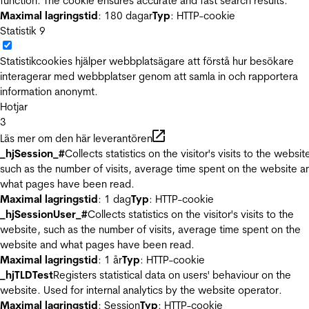
function. The cookie ensures accurate and fast search results.
Maximal lagringstid
: 180 dagar
Typ
: HTTP-cookie
Statistik
9
Statistikcookies hjälper webbplatsägare att förstå hur besökare
interagerar med webbplatser genom att samla in och rapportera
information anonymt.
Hotjar
3
Läs mer om den här leverantören
_hjSession_#
Collects statistics on the visitor's visits to the websit
such as the number of visits, average time spent on the website a
what pages have been read.
Maximal lagringstid
: 1 dag
Typ
: HTTP-cookie
_hjSessionUser_#
Collects statistics on the visitor's visits to the
website, such as the number of visits, average time spent on the
website and what pages have been read.
Maximal lagringstid
: 1 år
Typ
: HTTP-cookie
_hjTLDTest
Registers statistical data on users' behaviour on the
website. Used for internal analytics by the website operator.
Maximal lagringstid
: Session
Typ
: HTTP-cookie