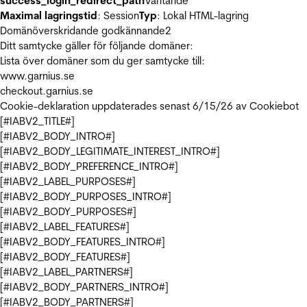
success_login_redirect_path
Väntande
Maximal lagringstid
: Session
Typ
: Lokal HTML-lagring
Domänöverskridande godkännande
2
Ditt samtycke gäller för följande domäner:
Lista över domäner som du ger samtycke till:
www.garnius.se
checkout.garnius.se
Cookie-deklaration uppdaterades senast 6/15/26 av
Cookiebot
[#IABV2_TITLE#]
[#IABV2_BODY_INTRO#]
[#IABV2_BODY_LEGITIMATE_INTEREST_INTRO#]
[#IABV2_BODY_PREFERENCE_INTRO#]
[#IABV2_LABEL_PURPOSES#]
[#IABV2_BODY_PURPOSES_INTRO#]
[#IABV2_BODY_PURPOSES#]
[#IABV2_LABEL_FEATURES#]
[#IABV2_BODY_FEATURES_INTRO#]
[#IABV2_BODY_FEATURES#]
[#IABV2_LABEL_PARTNERS#]
[#IABV2_BODY_PARTNERS_INTRO#]
[#IABV2_BODY_PARTNERS#]