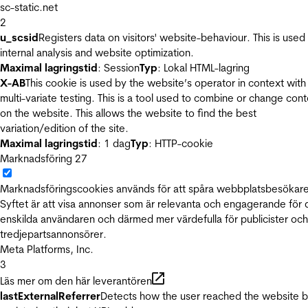
sc-static.net
2
u_scsid
Registers data on visitors' website-behaviour. This is used 
internal analysis and website optimization.
Maximal lagringstid
: Session
Typ
: Lokal HTML-lagring
X-AB
This cookie is used by the website’s operator in context with
multi-variate testing. This is a tool used to combine or change con
on the website. This allows the website to find the best
variation/edition of the site.
Maximal lagringstid
: 1 dag
Typ
: HTTP-cookie
Marknadsföring
27
Marknadsföringscookies används för att spåra webbplatsbesökare
Syftet är att visa annonser som är relevanta och engagerande för
enskilda användaren och därmed mer värdefulla för publicister och
tredjepartsannonsörer.
Meta Platforms, Inc.
3
Läs mer om den här leverantören
lastExternalReferrer
Detects how the user reached the website 