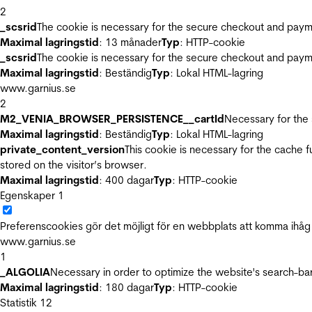
2
_scsrid
The cookie is necessary for the secure checkout and payme
Maximal lagringstid
: 13 månader
Typ
: HTTP-cookie
_scsrid
The cookie is necessary for the secure checkout and payme
Maximal lagringstid
: Beständig
Typ
: Lokal HTML-lagring
www.garnius.se
2
M2_VENIA_BROWSER_PERSISTENCE__cartId
Necessary for the 
Maximal lagringstid
: Beständig
Typ
: Lokal HTML-lagring
private_content_version
This cookie is necessary for the cache 
stored on the visitor’s browser.
Maximal lagringstid
: 400 dagar
Typ
: HTTP-cookie
Egenskaper
1
Preferenscookies gör det möjligt för en webbplats att komma ihåg i
www.garnius.se
1
_ALGOLIA
Necessary in order to optimize the website's search-bar
Maximal lagringstid
: 180 dagar
Typ
: HTTP-cookie
Statistik
12