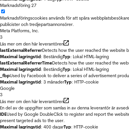
Marknadsföring
27
Marknadsföringscookies används för att spåra webbplatsbesökare.
publicister och tredjepartsannonsörer.
Meta Platforms, Inc.
3
Läs mer om den här leverantören
lastExternalReferrer
Detects how the user reached the website by 
Maximal lagringstid
: Beständig
Typ
: Lokal HTML-lagring
lastExternalReferrerTime
Detects how the user reached the websi
Maximal lagringstid
: Beständig
Typ
: Lokal HTML-lagring
_fbp
Used by Facebook to deliver a series of advertisement product
Maximal lagringstid
: 3 månader
Typ
: HTTP-cookie
Google
3
Läs mer om den här leverantören
En del av de uppgifter som samlas in av denna leverantör är avsed
IDE
Used by Google DoubleClick to register and report the website u
present targeted ads to the user.
Maximal lagringstid
: 400 dagar
Typ
: HTTP-cookie