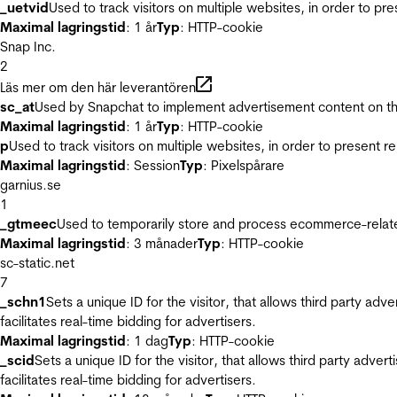
_uetvid
Used to track visitors on multiple websites, in order to pr
Maximal lagringstid
: 1 år
Typ
: HTTP-cookie
Snap Inc.
2
Läs mer om den här leverantören
sc_at
Used by Snapchat to implement advertisement content on the w
Maximal lagringstid
: 1 år
Typ
: HTTP-cookie
p
Used to track visitors on multiple websites, in order to present 
Maximal lagringstid
: Session
Typ
: Pixelspårare
garnius.se
1
_gtmeec
Used to temporarily store and process ecommerce-related 
Maximal lagringstid
: 3 månader
Typ
: HTTP-cookie
sc-static.net
7
_schn1
Sets a unique ID for the visitor, that allows third party adv
facilitates real-time bidding for advertisers.
Maximal lagringstid
: 1 dag
Typ
: HTTP-cookie
_scid
Sets a unique ID for the visitor, that allows third party adver
facilitates real-time bidding for advertisers.