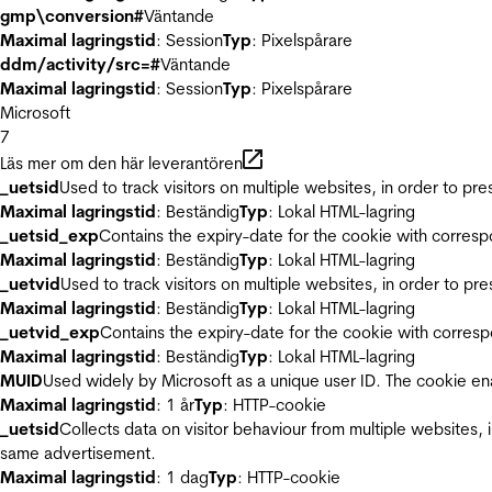
gmp\conversion#
Väntande
Maximal lagringstid
: Session
Typ
: Pixelspårare
ddm/activity/src=#
Väntande
Maximal lagringstid
: Session
Typ
: Pixelspårare
Microsoft
7
Läs mer om den här leverantören
_uetsid
Used to track visitors on multiple websites, in order to pr
Maximal lagringstid
: Beständig
Typ
: Lokal HTML-lagring
_uetsid_exp
Contains the expiry-date for the cookie with corres
Maximal lagringstid
: Beständig
Typ
: Lokal HTML-lagring
_uetvid
Used to track visitors on multiple websites, in order to pr
Maximal lagringstid
: Beständig
Typ
: Lokal HTML-lagring
_uetvid_exp
Contains the expiry-date for the cookie with corres
Maximal lagringstid
: Beständig
Typ
: Lokal HTML-lagring
MUID
Used widely by Microsoft as a unique user ID. The cookie en
Maximal lagringstid
: 1 år
Typ
: HTTP-cookie
_uetsid
Collects data on visitor behaviour from multiple websites, 
same advertisement.
Maximal lagringstid
: 1 dag
Typ
: HTTP-cookie