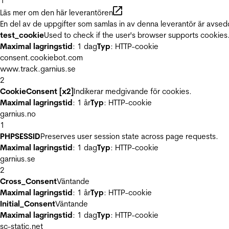
1
Läs mer om den här leverantören
En del av de uppgifter som samlas in av denna leverantör är avsed
test_cookie
Used to check if the user's browser supports cookies
Maximal lagringstid
: 1 dag
Typ
: HTTP-cookie
consent.cookiebot.com
www.track.garnius.se
2
CookieConsent [x2]
Indikerar medgivande för cookies.
Maximal lagringstid
: 1 år
Typ
: HTTP-cookie
garnius.no
1
PHPSESSID
Preserves user session state across page requests.
Maximal lagringstid
: 1 dag
Typ
: HTTP-cookie
garnius.se
2
Cross_Consent
Väntande
Maximal lagringstid
: 1 år
Typ
: HTTP-cookie
Initial_Consent
Väntande
Maximal lagringstid
: 1 dag
Typ
: HTTP-cookie
sc-static.net