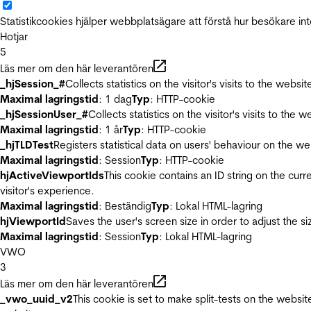
Statistikcookies hjälper webbplatsägare att förstå hur besökare 
Hotjar
5
Läs mer om den här leverantören
_hjSession_#
Collects statistics on the visitor's visits to the we
Maximal lagringstid
: 1 dag
Typ
: HTTP-cookie
_hjSessionUser_#
Collects statistics on the visitor's visits to t
Maximal lagringstid
: 1 år
Typ
: HTTP-cookie
_hjTLDTest
Registers statistical data on users' behaviour on the we
Maximal lagringstid
: Session
Typ
: HTTP-cookie
hjActiveViewportIds
This cookie contains an ID string on the curr
visitor's experience.
Maximal lagringstid
: Beständig
Typ
: Lokal HTML-lagring
hjViewportId
Saves the user's screen size in order to adjust the s
Maximal lagringstid
: Session
Typ
: Lokal HTML-lagring
VWO
3
Läs mer om den här leverantören
_vwo_uuid_v2
This cookie is set to make split-tests on the websi