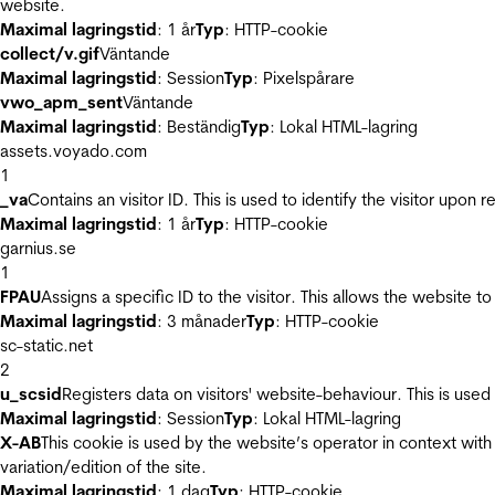
website.
Maximal lagringstid
: 1 år
Typ
: HTTP-cookie
collect/v.gif
Väntande
Maximal lagringstid
: Session
Typ
: Pixelspårare
vwo_apm_sent
Väntande
Maximal lagringstid
: Beständig
Typ
: Lokal HTML-lagring
assets.voyado.com
1
_va
Contains an visitor ID. This is used to identify the visitor upon 
Maximal lagringstid
: 1 år
Typ
: HTTP-cookie
garnius.se
1
FPAU
Assigns a specific ID to the visitor. This allows the website to
Maximal lagringstid
: 3 månader
Typ
: HTTP-cookie
sc-static.net
2
u_scsid
Registers data on visitors' website-behaviour. This is used 
Maximal lagringstid
: Session
Typ
: Lokal HTML-lagring
X-AB
This cookie is used by the website’s operator in context with 
variation/edition of the site.
Maximal lagringstid
: 1 dag
Typ
: HTTP-cookie