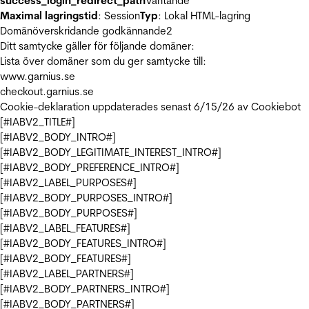
success_login_redirect_path
Väntande
Maximal lagringstid
: Session
Typ
: Lokal HTML-lagring
Domänöverskridande godkännande
2
Ditt samtycke gäller för följande domäner:
Lista över domäner som du ger samtycke till:
www.garnius.se
checkout.garnius.se
Cookie-deklaration uppdaterades senast 6/15/26 av
Cookiebot
[#IABV2_TITLE#]
[#IABV2_BODY_INTRO#]
[#IABV2_BODY_LEGITIMATE_INTEREST_INTRO#]
[#IABV2_BODY_PREFERENCE_INTRO#]
[#IABV2_LABEL_PURPOSES#]
[#IABV2_BODY_PURPOSES_INTRO#]
[#IABV2_BODY_PURPOSES#]
[#IABV2_LABEL_FEATURES#]
[#IABV2_BODY_FEATURES_INTRO#]
[#IABV2_BODY_FEATURES#]
[#IABV2_LABEL_PARTNERS#]
[#IABV2_BODY_PARTNERS_INTRO#]
[#IABV2_BODY_PARTNERS#]