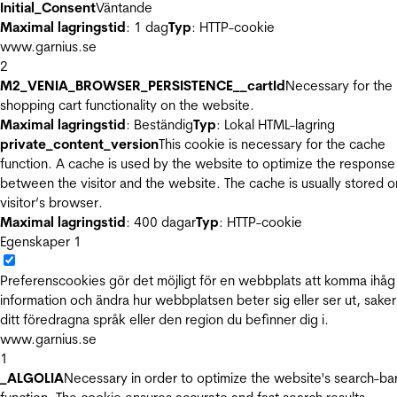
Initial_Consent
Väntande
Maximal lagringstid
: 1 dag
Typ
: HTTP-cookie
www.garnius.se
2
M2_VENIA_BROWSER_PERSISTENCE__cartId
Necessary for the
shopping cart functionality on the website.
Maximal lagringstid
: Beständig
Typ
: Lokal HTML-lagring
private_content_version
This cookie is necessary for the cache
function. A cache is used by the website to optimize the response
between the visitor and the website. The cache is usually stored o
visitor’s browser.
Maximal lagringstid
: 400 dagar
Typ
: HTTP-cookie
Egenskaper
1
Preferenscookies gör det möjligt för en webbplats att komma ihåg
information och ändra hur webbplatsen beter sig eller ser ut, sake
ditt föredragna språk eller den region du befinner dig i.
www.garnius.se
1
_ALGOLIA
Necessary in order to optimize the website's search-ba