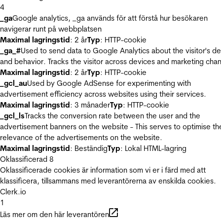
4
_ga
Google analytics, _ga används för att förstå hur besökaren
navigerar runt på webbplatsen
Maximal lagringstid
: 2 år
Typ
: HTTP-cookie
_ga_#
Used to send data to Google Analytics about the visitor's d
and behavior. Tracks the visitor across devices and marketing chan
Maximal lagringstid
: 2 år
Typ
: HTTP-cookie
_gcl_au
Used by Google AdSense for experimenting with
advertisement efficiency across websites using their services.
Maximal lagringstid
: 3 månader
Typ
: HTTP-cookie
_gcl_ls
Tracks the conversion rate between the user and the
advertisement banners on the website - This serves to optimise th
relevance of the advertisements on the website.
Maximal lagringstid
: Beständig
Typ
: Lokal HTML-lagring
Oklassificerad
8
Oklassificerade cookies är information som vi er i färd med att
klassificera, tillsammans med leverantörerna av enskilda cookies.
Clerk.io
1
Läs mer om den här leverantören