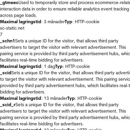
_gtmeec
Used to temporarily store and process ecommerce-relat
interaction data in order to ensure reliable analytics event tracking
across page loads.
Maximal lagringstid
: 3 månader
Typ
: HTTP-cookie
sc-static.net
7
_schn1
Sets a unique ID for the visitor, that allows third party
advertisers to target the visitor with relevant advertisement. This
pairing service is provided by third party advertisement hubs, whi
facilitates real-time bidding for advertisers.
Maximal lagringstid
: 1 dag
Typ
: HTTP-cookie
_scid
Sets a unique ID for the visitor, that allows third party advert
to target the visitor with relevant advertisement. This pairing servic
provided by third party advertisement hubs, which facilitates real-
bidding for advertisers.
Maximal lagringstid
: 13 månader
Typ
: HTTP-cookie
_scid_r
Sets a unique ID for the visitor, that allows third party
advertisers to target the visitor with relevant advertisement. This
pairing service is provided by third party advertisement hubs, whi
facilitates real-time bidding for advertisers.