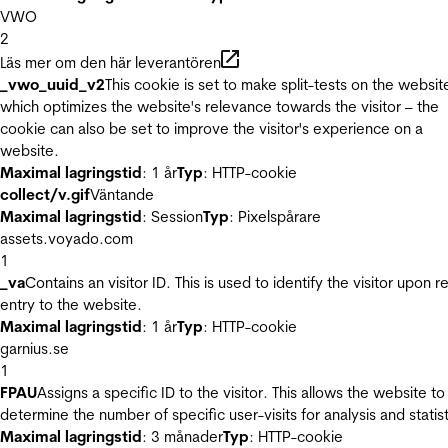
VWO
2
Läs mer om den här leverantören
_vwo_uuid_v2
This cookie is set to make split-tests on the websit
which optimizes the website's relevance towards the visitor – the
cookie can also be set to improve the visitor's experience on a
website.
Maximal lagringstid
: 1 år
Typ
: HTTP-cookie
collect/v.gif
Väntande
Maximal lagringstid
: Session
Typ
: Pixelspårare
assets.voyado.com
1
_va
Contains an visitor ID. This is used to identify the visitor upon r
entry to the website.
Maximal lagringstid
: 1 år
Typ
: HTTP-cookie
garnius.se
1
FPAU
Assigns a specific ID to the visitor. This allows the website to
determine the number of specific user-visits for analysis and statist
Maximal lagringstid
: 3 månader
Typ
: HTTP-cookie