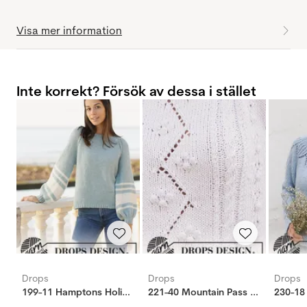
Visa mer information
Inte korrekt? Försök av dessa i stället
Drops
Drops
Drops
199-11 Hamptons Holiday tröja
221-40 Mountain Pass tröja
230-18