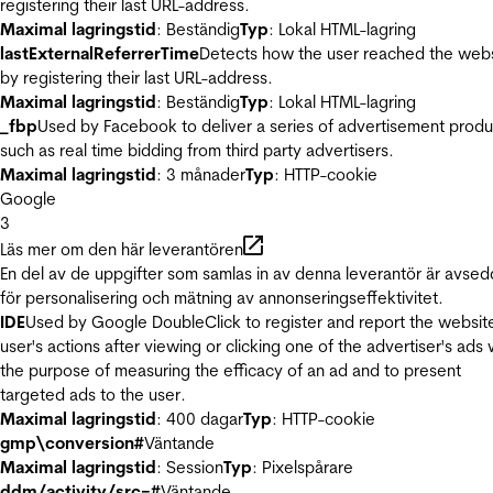
registering their last URL-address.
Maximal lagringstid
: Beständig
Typ
: Lokal HTML-lagring
lastExternalReferrerTime
Detects how the user reached the web
by registering their last URL-address.
Maximal lagringstid
: Beständig
Typ
: Lokal HTML-lagring
_fbp
Used by Facebook to deliver a series of advertisement produ
such as real time bidding from third party advertisers.
Maximal lagringstid
: 3 månader
Typ
: HTTP-cookie
Google
3
Läs mer om den här leverantören
En del av de uppgifter som samlas in av denna leverantör är avse
för personalisering och mätning av annonseringseffektivitet.
IDE
Used by Google DoubleClick to register and report the websit
user's actions after viewing or clicking one of the advertiser's ads 
the purpose of measuring the efficacy of an ad and to present
targeted ads to the user.
Maximal lagringstid
: 400 dagar
Typ
: HTTP-cookie
gmp\conversion#
Väntande
Maximal lagringstid
: Session
Typ
: Pixelspårare
ddm/activity/src=#
Väntande