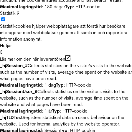
function. The cookie ensures accurate and fast search results.
Maximal lagringstid
: 180 dagar
Typ
: HTTP-cookie
Statistik
9
Statistikcookies hjälper webbplatsägare att förstå hur besökare
interagerar med webbplatser genom att samla in och rapportera
information anonymt.
Hotjar
3
Läs mer om den här leverantören
_hjSession_#
Collects statistics on the visitor's visits to the websit
such as the number of visits, average time spent on the website a
what pages have been read.
Maximal lagringstid
: 1 dag
Typ
: HTTP-cookie
_hjSessionUser_#
Collects statistics on the visitor's visits to the
website, such as the number of visits, average time spent on the
website and what pages have been read.
Maximal lagringstid
: 1 år
Typ
: HTTP-cookie
_hjTLDTest
Registers statistical data on users' behaviour on the
website. Used for internal analytics by the website operator.
Maximal lagringstid
: Session
Typ
: HTTP-cookie