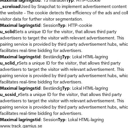
Maximal lagringstid
: 13 månader
Typ
: HTTP-cookie
_screload
Used by Snapchat to implement advertisement content
the website - The cookie detects the efficiency of the ads and col
visitor data for further visitor segmentation.
Maximal lagringstid
: Session
Typ
: HTTP-cookie
u_sclid
Sets a unique ID for the visitor, that allows third party
advertisers to target the visitor with relevant advertisement. This
pairing service is provided by third party advertisement hubs, whi
facilitates real-time bidding for advertisers.
Maximal lagringstid
: Beständig
Typ
: Lokal HTML-lagring
u_sclid_r
Sets a unique ID for the visitor, that allows third party
advertisers to target the visitor with relevant advertisement. This
pairing service is provided by third party advertisement hubs, whi
facilitates real-time bidding for advertisers.
Maximal lagringstid
: Beständig
Typ
: Lokal HTML-lagring
u_scsid_r
Sets a unique ID for the visitor, that allows third party
advertisers to target the visitor with relevant advertisement. This
pairing service is provided by third party advertisement hubs, whi
facilitates real-time bidding for advertisers.
Maximal lagringstid
: Session
Typ
: Lokal HTML-lagring
www.track.garnius.se