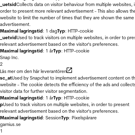
_uetsid
Collects data on visitor behaviour from multiple websites, 
order to present more relevant advertisement - This also allows th
website to limit the number of times that they are shown the same
advertisement.
Maximal lagringstid
: 1 dag
Typ
: HTTP-cookie
_uetvid
Used to track visitors on multiple websites, in order to pre
relevant advertisement based on the visitor's preferences.
Maximal lagringstid
: 1 år
Typ
: HTTP-cookie
Snap Inc.
2
Läs mer om den här leverantören
sc_at
Used by Snapchat to implement advertisement content on t
website - The cookie detects the efficiency of the ads and collect
visitor data for further visitor segmentation.
Maximal lagringstid
: 1 år
Typ
: HTTP-cookie
p
Used to track visitors on multiple websites, in order to present
relevant advertisement based on the visitor's preferences.
Maximal lagringstid
: Session
Typ
: Pixelspårare
garnius.se
1