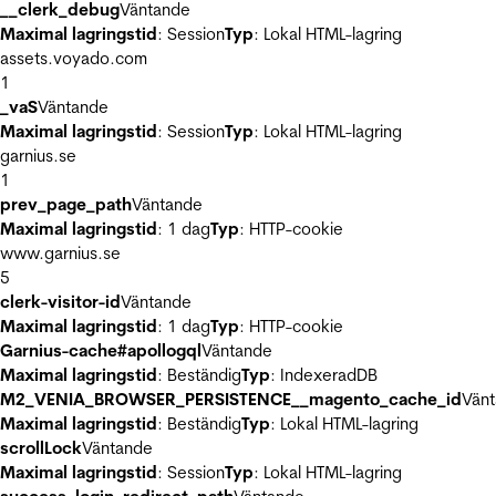
__clerk_debug
Väntande
Maximal lagringstid
: Session
Typ
: Lokal HTML-lagring
assets.voyado.com
1
_vaS
Väntande
Maximal lagringstid
: Session
Typ
: Lokal HTML-lagring
garnius.se
1
prev_page_path
Väntande
Maximal lagringstid
: 1 dag
Typ
: HTTP-cookie
www.garnius.se
5
clerk-visitor-id
Väntande
Maximal lagringstid
: 1 dag
Typ
: HTTP-cookie
Garnius-cache#apollogql
Väntande
Maximal lagringstid
: Beständig
Typ
: IndexeradDB
M2_VENIA_BROWSER_PERSISTENCE__magento_cache_id
Vän
Maximal lagringstid
: Beständig
Typ
: Lokal HTML-lagring
scrollLock
Väntande
Maximal lagringstid
: Session
Typ
: Lokal HTML-lagring