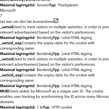
Maximal lagringstid
: Session
Typ
: Pixelspårare
Microsoft
7
Läs mer om den här leverantören
_uetsid
Used to track visitors on multiple websites, in order to pre
relevant advertisement based on the visitor's preferences.
Maximal lagringstid
: Beständig
Typ
: Lokal HTML-lagring
_uetsid_exp
Contains the expiry-date for the cookie with
corresponding name.
Maximal lagringstid
: Beständig
Typ
: Lokal HTML-lagring
_uetvid
Used to track visitors on multiple websites, in order to pre
relevant advertisement based on the visitor's preferences.
Maximal lagringstid
: Beständig
Typ
: Lokal HTML-lagring
_uetvid_exp
Contains the expiry-date for the cookie with
corresponding name.
Maximal lagringstid
: Beständig
Typ
: Lokal HTML-lagring
MUID
Used widely by Microsoft as a unique user ID. The cookie
enables user tracking by synchronising the ID across many Microso
domains.
Maximal lagringstid
: 1 år
Typ
: HTTP-cookie