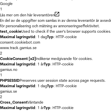
Google
1
Läs mer om den här leverantören
En del av de uppgifter som samlas in av denna leverantör är avse
för personalisering och mätning av annonseringseffektivitet.
test_cookie
Used to check if the user's browser supports cookies
Maximal lagringstid
: 1 dag
Typ
: HTTP-cookie
consent.cookiebot.com
www.track.garnius.se
2
CookieConsent [x2]
Indikerar medgivande för cookies.
Maximal lagringstid
: 1 år
Typ
: HTTP-cookie
garnius.no
1
PHPSESSID
Preserves user session state across page requests.
Maximal lagringstid
: 1 dag
Typ
: HTTP-cookie
garnius.se
2
Cross_Consent
Väntande
Maximal lagringstid
: 1 år
Typ
: HTTP-cookie