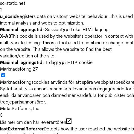
sc-static.net
2
u_scsid
Registers data on visitors' website-behaviour. This is used 
internal analysis and website optimization.
Maximal lagringstid
: Session
Typ
: Lokal HTML-lagring
X-AB
This cookie is used by the website’s operator in context with
multi-variate testing. This is a tool used to combine or change con
on the website. This allows the website to find the best
variation/edition of the site.
Maximal lagringstid
: 1 dag
Typ
: HTTP-cookie
Marknadsföring
27
Marknadsföringscookies används för att spåra webbplatsbesökare
Syftet är att visa annonser som är relevanta och engagerande för
enskilda användaren och därmed mer värdefulla för publicister och
tredjepartsannonsörer.
Meta Platforms, Inc.
3
Läs mer om den här leverantören
lastExternalReferrer
Detects how the user reached the website 