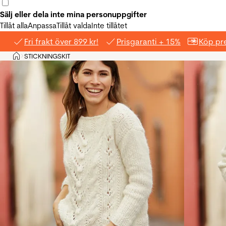
Sälj eller dela inte mina personuppgifter
Tillåt alla
Anpassa
Tillåt valda
Inte tillåtet
Fri frakt över 899 kr!
Prisgaranti + 15%
Köp pre
Hem
STICKNINGSKIT
>