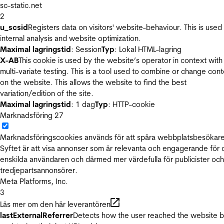
sc-static.net
2
u_scsid
Registers data on visitors' website-behaviour. This is used 
internal analysis and website optimization.
Maximal lagringstid
: Session
Typ
: Lokal HTML-lagring
X-AB
This cookie is used by the website’s operator in context with
multi-variate testing. This is a tool used to combine or change con
on the website. This allows the website to find the best
variation/edition of the site.
Maximal lagringstid
: 1 dag
Typ
: HTTP-cookie
Marknadsföring
27
Marknadsföringscookies används för att spåra webbplatsbesökare
Syftet är att visa annonser som är relevanta och engagerande för
enskilda användaren och därmed mer värdefulla för publicister och
tredjepartsannonsörer.
Meta Platforms, Inc.
3
Läs mer om den här leverantören
lastExternalReferrer
Detects how the user reached the website 