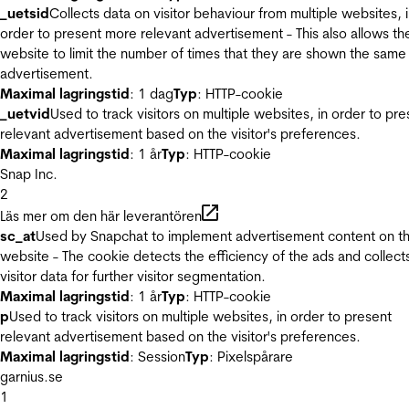
_uetsid
Collects data on visitor behaviour from multiple websites, 
order to present more relevant advertisement - This also allows th
website to limit the number of times that they are shown the same
advertisement.
Maximal lagringstid
: 1 dag
Typ
: HTTP-cookie
_uetvid
Used to track visitors on multiple websites, in order to pre
relevant advertisement based on the visitor's preferences.
Maximal lagringstid
: 1 år
Typ
: HTTP-cookie
Snap Inc.
2
Läs mer om den här leverantören
sc_at
Used by Snapchat to implement advertisement content on t
website - The cookie detects the efficiency of the ads and collect
visitor data for further visitor segmentation.
Maximal lagringstid
: 1 år
Typ
: HTTP-cookie
p
Used to track visitors on multiple websites, in order to present
relevant advertisement based on the visitor's preferences.
Maximal lagringstid
: Session
Typ
: Pixelspårare
garnius.se
1