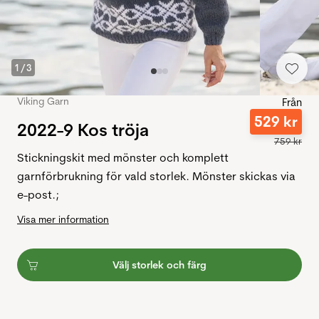
1
/
3
Viking Garn
Från
529
kr
2022-9 Kos tröja
759
kr
Stickningskit med mönster och komplett
garnförbrukning för vald storlek. Mönster skickas via
e-post.;
Visa mer information
Välj storlek och färg