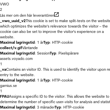
VWO
2
Läs mer om den här leverantören
_vwo_uuid_v2
This cookie is set to make split-tests on the websit
which optimizes the website's relevance towards the visitor – the
cookie can also be set to improve the visitor's experience on a
website.
Maximal lagringstid
: 1 år
Typ
: HTTP-cookie
collect/v.gif
Väntande
Maximal lagringstid
: Session
Typ
: Pixelspårare
assets.voyado.com
1
_va
Contains an visitor ID. This is used to identify the visitor upon r
entry to the website.
Maximal lagringstid
: 1 år
Typ
: HTTP-cookie
garnius.se
1
FPAU
Assigns a specific ID to the visitor. This allows the website to
determine the number of specific user-visits for analysis and statist
Maximal lagringstid
: 3 månader
Typ
: HTTP-cookie