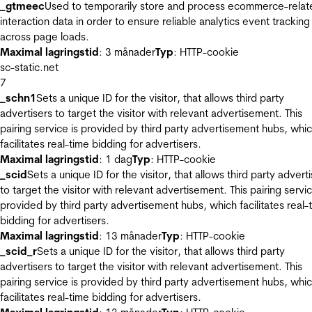
_gtmeec
Used to temporarily store and process ecommerce-relat
interaction data in order to ensure reliable analytics event tracking
across page loads.
Maximal lagringstid
: 3 månader
Typ
: HTTP-cookie
sc-static.net
7
_schn1
Sets a unique ID for the visitor, that allows third party
advertisers to target the visitor with relevant advertisement. This
pairing service is provided by third party advertisement hubs, whi
facilitates real-time bidding for advertisers.
Maximal lagringstid
: 1 dag
Typ
: HTTP-cookie
_scid
Sets a unique ID for the visitor, that allows third party advert
to target the visitor with relevant advertisement. This pairing servic
provided by third party advertisement hubs, which facilitates real-
bidding for advertisers.
Maximal lagringstid
: 13 månader
Typ
: HTTP-cookie
_scid_r
Sets a unique ID for the visitor, that allows third party
advertisers to target the visitor with relevant advertisement. This
pairing service is provided by third party advertisement hubs, whi
facilitates real-time bidding for advertisers.