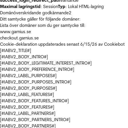
success_login_redirect_path
Väntande
Maximal lagringstid
: Session
Typ
: Lokal HTML-lagring
Domänöverskridande godkännande
2
Ditt samtycke gäller för följande domäner:
Lista över domäner som du ger samtycke till:
www.garnius.se
checkout.garnius.se
Cookie-deklaration uppdaterades senast 6/15/26 av
Cookiebot
[#IABV2_TITLE#]
[#IABV2_BODY_INTRO#]
[#IABV2_BODY_LEGITIMATE_INTEREST_INTRO#]
[#IABV2_BODY_PREFERENCE_INTRO#]
[#IABV2_LABEL_PURPOSES#]
[#IABV2_BODY_PURPOSES_INTRO#]
[#IABV2_BODY_PURPOSES#]
[#IABV2_LABEL_FEATURES#]
[#IABV2_BODY_FEATURES_INTRO#]
[#IABV2_BODY_FEATURES#]
[#IABV2_LABEL_PARTNERS#]
[#IABV2_BODY_PARTNERS_INTRO#]
[#IABV2_BODY_PARTNERS#]