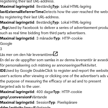
registering their last URL-address.
Maximal lagringstid
: Beständig
Typ
: Lokal HTML-lagring
lastExternalReferrerTime
Detects how the user reached the web
by registering their last URL-address.
Maximal lagringstid
: Beständig
Typ
: Lokal HTML-lagring
_fbp
Used by Facebook to deliver a series of advertisement produ
such as real time bidding from third party advertisers.
Maximal lagringstid
: 3 månader
Typ
: HTTP-cookie
Google
3
Läs mer om den här leverantören
En del av de uppgifter som samlas in av denna leverantör är avse
för personalisering och mätning av annonseringseffektivitet.
IDE
Used by Google DoubleClick to register and report the websit
user's actions after viewing or clicking one of the advertiser's ads 
the purpose of measuring the efficacy of an ad and to present
targeted ads to the user.
Maximal lagringstid
: 400 dagar
Typ
: HTTP-cookie
gmp\conversion#
Väntande
Maximal lagringstid
: Session
Typ
: Pixelspårare
ddm/activity/src=#
Väntande