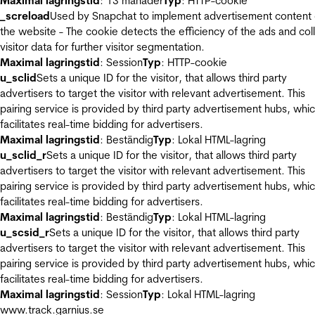
Maximal lagringstid
: 13 månader
Typ
: HTTP-cookie
_screload
Used by Snapchat to implement advertisement content
the website - The cookie detects the efficiency of the ads and col
visitor data for further visitor segmentation.
Maximal lagringstid
: Session
Typ
: HTTP-cookie
u_sclid
Sets a unique ID for the visitor, that allows third party
advertisers to target the visitor with relevant advertisement. This
pairing service is provided by third party advertisement hubs, whi
facilitates real-time bidding for advertisers.
Maximal lagringstid
: Beständig
Typ
: Lokal HTML-lagring
u_sclid_r
Sets a unique ID for the visitor, that allows third party
advertisers to target the visitor with relevant advertisement. This
pairing service is provided by third party advertisement hubs, whi
facilitates real-time bidding for advertisers.
Maximal lagringstid
: Beständig
Typ
: Lokal HTML-lagring
u_scsid_r
Sets a unique ID for the visitor, that allows third party
advertisers to target the visitor with relevant advertisement. This
pairing service is provided by third party advertisement hubs, whi
facilitates real-time bidding for advertisers.
Maximal lagringstid
: Session
Typ
: Lokal HTML-lagring
www.track.garnius.se