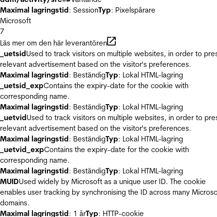
Maximal lagringstid
: Session
Typ
: Pixelspårare
Microsoft
7
Läs mer om den här leverantören
_uetsid
Used to track visitors on multiple websites, in order to pre
relevant advertisement based on the visitor's preferences.
Maximal lagringstid
: Beständig
Typ
: Lokal HTML-lagring
_uetsid_exp
Contains the expiry-date for the cookie with
corresponding name.
Maximal lagringstid
: Beständig
Typ
: Lokal HTML-lagring
_uetvid
Used to track visitors on multiple websites, in order to pre
relevant advertisement based on the visitor's preferences.
Maximal lagringstid
: Beständig
Typ
: Lokal HTML-lagring
_uetvid_exp
Contains the expiry-date for the cookie with
corresponding name.
Maximal lagringstid
: Beständig
Typ
: Lokal HTML-lagring
MUID
Used widely by Microsoft as a unique user ID. The cookie
enables user tracking by synchronising the ID across many Microso
domains.
Maximal lagringstid
: 1 år
Typ
: HTTP-cookie