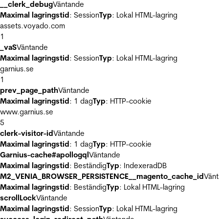
__clerk_debug
Väntande
Maximal lagringstid
: Session
Typ
: Lokal HTML-lagring
assets.voyado.com
1
_vaS
Väntande
Maximal lagringstid
: Session
Typ
: Lokal HTML-lagring
garnius.se
1
prev_page_path
Väntande
Maximal lagringstid
: 1 dag
Typ
: HTTP-cookie
www.garnius.se
5
clerk-visitor-id
Väntande
Maximal lagringstid
: 1 dag
Typ
: HTTP-cookie
Garnius-cache#apollogql
Väntande
Maximal lagringstid
: Beständig
Typ
: IndexeradDB
M2_VENIA_BROWSER_PERSISTENCE__magento_cache_id
Vän
Maximal lagringstid
: Beständig
Typ
: Lokal HTML-lagring
scrollLock
Väntande
Maximal lagringstid
: Session
Typ
: Lokal HTML-lagring