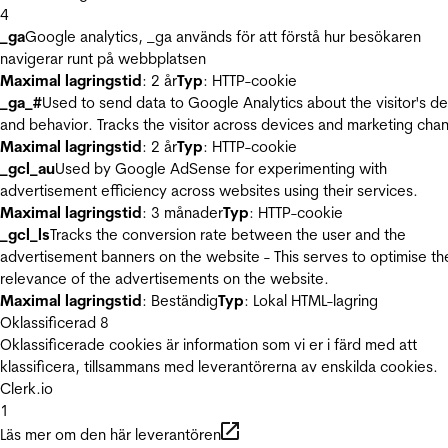
4
_ga
Google analytics, _ga används för att förstå hur besökaren
navigerar runt på webbplatsen
Maximal lagringstid
: 2 år
Typ
: HTTP-cookie
_ga_#
Used to send data to Google Analytics about the visitor's d
and behavior. Tracks the visitor across devices and marketing chan
Maximal lagringstid
: 2 år
Typ
: HTTP-cookie
_gcl_au
Used by Google AdSense for experimenting with
advertisement efficiency across websites using their services.
Maximal lagringstid
: 3 månader
Typ
: HTTP-cookie
_gcl_ls
Tracks the conversion rate between the user and the
advertisement banners on the website - This serves to optimise th
relevance of the advertisements on the website.
Maximal lagringstid
: Beständig
Typ
: Lokal HTML-lagring
Oklassificerad
8
Oklassificerade cookies är information som vi er i färd med att
klassificera, tillsammans med leverantörerna av enskilda cookies.
Clerk.io
1
Läs mer om den här leverantören