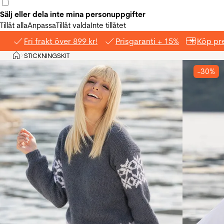
Sälj eller dela inte mina personuppgifter
Tillåt alla
Anpassa
Tillåt valda
Inte tillåtet
Fri frakt över 899 kr!
Prisgaranti + 15%
Köp pre
Hem
STICKNINGSKIT
>
-30%