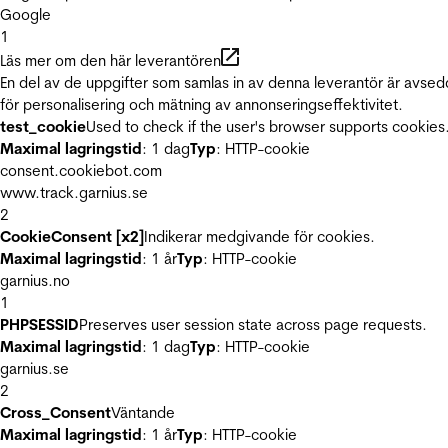
Google
1
Läs mer om den här leverantören
En del av de uppgifter som samlas in av denna leverantör är avse
för personalisering och mätning av annonseringseffektivitet.
test_cookie
Used to check if the user's browser supports cookies
Maximal lagringstid
: 1 dag
Typ
: HTTP-cookie
consent.cookiebot.com
www.track.garnius.se
2
CookieConsent [x2]
Indikerar medgivande för cookies.
Maximal lagringstid
: 1 år
Typ
: HTTP-cookie
garnius.no
1
PHPSESSID
Preserves user session state across page requests.
Maximal lagringstid
: 1 dag
Typ
: HTTP-cookie
garnius.se
2
Cross_Consent
Väntande
Maximal lagringstid
: 1 år
Typ
: HTTP-cookie