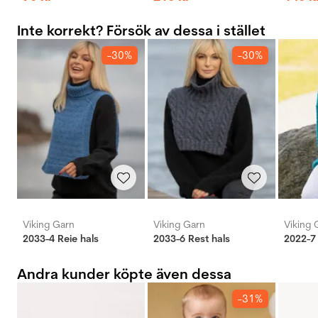
Inte korrekt? Försök av dessa i stället
-30%
-30%
Viking Garn
Viking Garn
Viking 
2033-4 Reie hals
2033-6 Rest hals
2022-7
Andra kunder köpte även dessa
-31%