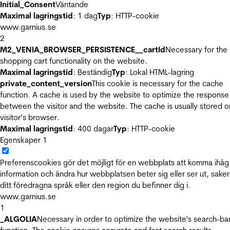
Initial_Consent
Väntande
Maximal lagringstid
: 1 dag
Typ
: HTTP-cookie
www.garnius.se
2
M2_VENIA_BROWSER_PERSISTENCE__cartId
Necessary for the
shopping cart functionality on the website.
Maximal lagringstid
: Beständig
Typ
: Lokal HTML-lagring
private_content_version
This cookie is necessary for the cache
function. A cache is used by the website to optimize the response
between the visitor and the website. The cache is usually stored o
visitor’s browser.
Maximal lagringstid
: 400 dagar
Typ
: HTTP-cookie
Egenskaper
1
Preferenscookies gör det möjligt för en webbplats att komma ihåg
information och ändra hur webbplatsen beter sig eller ser ut, sake
ditt föredragna språk eller den region du befinner dig i.
www.garnius.se
1
_ALGOLIA
Necessary in order to optimize the website's search-ba