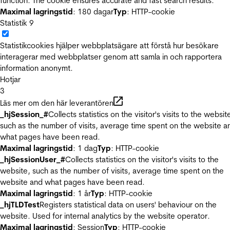
function. The cookie ensures accurate and fast search results.
Maximal lagringstid
: 180 dagar
Typ
: HTTP-cookie
Statistik
9
Statistikcookies hjälper webbplatsägare att förstå hur besökare
interagerar med webbplatser genom att samla in och rapportera
information anonymt.
Hotjar
3
Läs mer om den här leverantören
_hjSession_#
Collects statistics on the visitor's visits to the websit
such as the number of visits, average time spent on the website a
what pages have been read.
Maximal lagringstid
: 1 dag
Typ
: HTTP-cookie
_hjSessionUser_#
Collects statistics on the visitor's visits to the
website, such as the number of visits, average time spent on the
website and what pages have been read.
Maximal lagringstid
: 1 år
Typ
: HTTP-cookie
_hjTLDTest
Registers statistical data on users' behaviour on the
website. Used for internal analytics by the website operator.
Maximal lagringstid
: Session
Typ
: HTTP-cookie