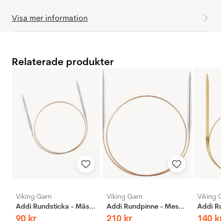
Visa mer information
Relaterade produkter
Viking Garn
Viking Garn
Viking 
Addi Rundsticka - Mässing
Addi Rundpinne - Messing - 60cm - 12mm
90
kr
210
kr
140
k