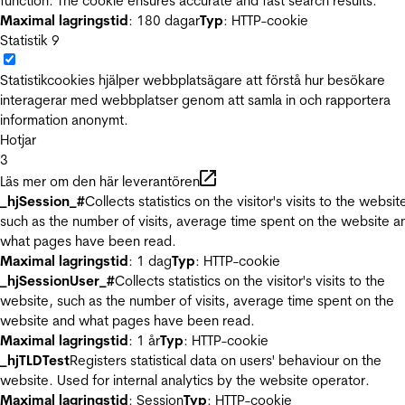
function. The cookie ensures accurate and fast search results.
Maximal lagringstid
: 180 dagar
Typ
: HTTP-cookie
Statistik
9
Statistikcookies hjälper webbplatsägare att förstå hur besökare
interagerar med webbplatser genom att samla in och rapportera
information anonymt.
Hotjar
3
Läs mer om den här leverantören
_hjSession_#
Collects statistics on the visitor's visits to the websit
such as the number of visits, average time spent on the website a
what pages have been read.
Maximal lagringstid
: 1 dag
Typ
: HTTP-cookie
_hjSessionUser_#
Collects statistics on the visitor's visits to the
website, such as the number of visits, average time spent on the
website and what pages have been read.
Maximal lagringstid
: 1 år
Typ
: HTTP-cookie
_hjTLDTest
Registers statistical data on users' behaviour on the
website. Used for internal analytics by the website operator.
Maximal lagringstid
: Session
Typ
: HTTP-cookie