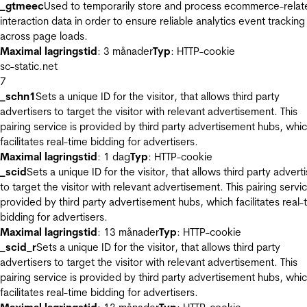
_gtmeec
Used to temporarily store and process ecommerce-relat
interaction data in order to ensure reliable analytics event tracking
across page loads.
Maximal lagringstid
: 3 månader
Typ
: HTTP-cookie
sc-static.net
7
_schn1
Sets a unique ID for the visitor, that allows third party
advertisers to target the visitor with relevant advertisement. This
pairing service is provided by third party advertisement hubs, whi
facilitates real-time bidding for advertisers.
Maximal lagringstid
: 1 dag
Typ
: HTTP-cookie
_scid
Sets a unique ID for the visitor, that allows third party advert
to target the visitor with relevant advertisement. This pairing servic
provided by third party advertisement hubs, which facilitates real-
bidding for advertisers.
Maximal lagringstid
: 13 månader
Typ
: HTTP-cookie
_scid_r
Sets a unique ID for the visitor, that allows third party
advertisers to target the visitor with relevant advertisement. This
pairing service is provided by third party advertisement hubs, whi
facilitates real-time bidding for advertisers.