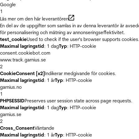
Google
1
Läs mer om den här leverantören
En del av de uppgifter som samlas in av denna leverantör är avse
för personalisering och mätning av annonseringseffektivitet.
test_cookie
Used to check if the user's browser supports cookies
Maximal lagringstid
: 1 dag
Typ
: HTTP-cookie
consent.cookiebot.com
www.track.garnius.se
2
CookieConsent [x2]
Indikerar medgivande för cookies.
Maximal lagringstid
: 1 år
Typ
: HTTP-cookie
garnius.no
1
PHPSESSID
Preserves user session state across page requests.
Maximal lagringstid
: 1 dag
Typ
: HTTP-cookie
garnius.se
2
Cross_Consent
Väntande
Maximal lagringstid
: 1 år
Typ
: HTTP-cookie