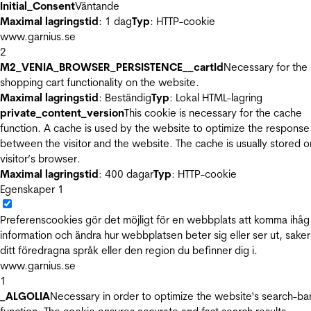
Initial_Consent
Väntande
Maximal lagringstid
: 1 dag
Typ
: HTTP-cookie
www.garnius.se
2
M2_VENIA_BROWSER_PERSISTENCE__cartId
Necessary for the
shopping cart functionality on the website.
Maximal lagringstid
: Beständig
Typ
: Lokal HTML-lagring
private_content_version
This cookie is necessary for the cache
function. A cache is used by the website to optimize the response
between the visitor and the website. The cache is usually stored o
visitor’s browser.
Maximal lagringstid
: 400 dagar
Typ
: HTTP-cookie
Egenskaper
1
Preferenscookies gör det möjligt för en webbplats att komma ihåg
information och ändra hur webbplatsen beter sig eller ser ut, sake
ditt föredragna språk eller den region du befinner dig i.
www.garnius.se
1
_ALGOLIA
Necessary in order to optimize the website's search-ba