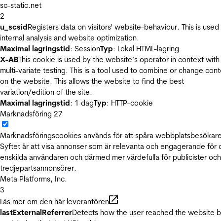
sc-static.net
2
u_scsid
Registers data on visitors' website-behaviour. This is used 
internal analysis and website optimization.
Maximal lagringstid
: Session
Typ
: Lokal HTML-lagring
X-AB
This cookie is used by the website’s operator in context with
multi-variate testing. This is a tool used to combine or change con
on the website. This allows the website to find the best
variation/edition of the site.
Maximal lagringstid
: 1 dag
Typ
: HTTP-cookie
Marknadsföring
27
Marknadsföringscookies används för att spåra webbplatsbesökare
Syftet är att visa annonser som är relevanta och engagerande för
enskilda användaren och därmed mer värdefulla för publicister och
tredjepartsannonsörer.
Meta Platforms, Inc.
3
Läs mer om den här leverantören
lastExternalReferrer
Detects how the user reached the website 