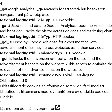
4
_ga
Google analytics, _ga används för att förstå hur besökaren
navigerar runt på webbplatsen
Maximal lagringstid
: 2 år
Typ
: HTTP-cookie
_ga_#
Used to send data to Google Analytics about the visitor's d
and behavior. Tracks the visitor across devices and marketing chan
Maximal lagringstid
: 2 år
Typ
: HTTP-cookie
_gcl_au
Used by Google AdSense for experimenting with
advertisement efficiency across websites using their services.
Maximal lagringstid
: 3 månader
Typ
: HTTP-cookie
_gcl_ls
Tracks the conversion rate between the user and the
advertisement banners on the website - This serves to optimise th
relevance of the advertisements on the website.
Maximal lagringstid
: Beständig
Typ
: Lokal HTML-lagring
Oklassificerad
8
Oklassificerade cookies är information som vi er i färd med att
klassificera, tillsammans med leverantörerna av enskilda cookies.
Clerk.io
1
Läs mer om den här leverantören