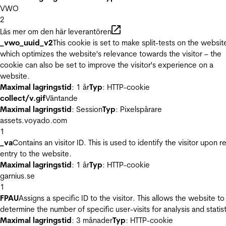
VWO
2
Läs mer om den här leverantören
_vwo_uuid_v2
This cookie is set to make split-tests on the websit
which optimizes the website's relevance towards the visitor – the
cookie can also be set to improve the visitor's experience on a
website.
Maximal lagringstid
: 1 år
Typ
: HTTP-cookie
collect/v.gif
Väntande
Maximal lagringstid
: Session
Typ
: Pixelspårare
assets.voyado.com
1
_va
Contains an visitor ID. This is used to identify the visitor upon r
entry to the website.
Maximal lagringstid
: 1 år
Typ
: HTTP-cookie
garnius.se
1
FPAU
Assigns a specific ID to the visitor. This allows the website to
determine the number of specific user-visits for analysis and statist
Maximal lagringstid
: 3 månader
Typ
: HTTP-cookie