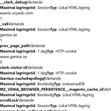
__clerk_debug
Väntande
Maximal lagringstid
: Session
Typ
: Lokal HTML-lagring
assets.voyado.com
1
_vaS
Väntande
Maximal lagringstid
: Session
Typ
: Lokal HTML-lagring
garnius.se
1
prev_page_path
Väntande
Maximal lagringstid
: 1 dag
Typ
: HTTP-cookie
www.garnius.se
5
clerk-visitor-id
Väntande
Maximal lagringstid
: 1 dag
Typ
: HTTP-cookie
Garnius-cache#apollogql
Väntande
Maximal lagringstid
: Beständig
Typ
: IndexeradDB
M2_VENIA_BROWSER_PERSISTENCE__magento_cache_id
Vän
Maximal lagringstid
: Beständig
Typ
: Lokal HTML-lagring
scrollLock
Väntande
Maximal lagringstid
: Session
Typ
: Lokal HTML-lagring