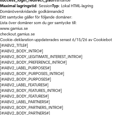
success_login_redirect_path
Väntande
Maximal lagringstid
: Session
Typ
: Lokal HTML-lagring
Domänöverskridande godkännande
2
Ditt samtycke gäller för följande domäner:
Lista över domäner som du ger samtycke till:
www.garnius.se
checkout.garnius.se
Cookie-deklaration uppdaterades senast 6/15/26 av
Cookiebot
[#IABV2_TITLE#]
[#IABV2_BODY_INTRO#]
[#IABV2_BODY_LEGITIMATE_INTEREST_INTRO#]
[#IABV2_BODY_PREFERENCE_INTRO#]
[#IABV2_LABEL_PURPOSES#]
[#IABV2_BODY_PURPOSES_INTRO#]
[#IABV2_BODY_PURPOSES#]
[#IABV2_LABEL_FEATURES#]
[#IABV2_BODY_FEATURES_INTRO#]
[#IABV2_BODY_FEATURES#]
[#IABV2_LABEL_PARTNERS#]
[#IABV2_BODY_PARTNERS_INTRO#]
[#IABV2_BODY_PARTNERS#]