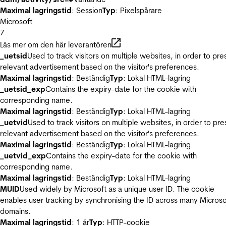
Maximal lagringstid
: Session
Typ
: Pixelspårare
Microsoft
7
Läs mer om den här leverantören
_uetsid
Used to track visitors on multiple websites, in order to pre
relevant advertisement based on the visitor's preferences.
Maximal lagringstid
: Beständig
Typ
: Lokal HTML-lagring
_uetsid_exp
Contains the expiry-date for the cookie with
corresponding name.
Maximal lagringstid
: Beständig
Typ
: Lokal HTML-lagring
_uetvid
Used to track visitors on multiple websites, in order to pre
relevant advertisement based on the visitor's preferences.
Maximal lagringstid
: Beständig
Typ
: Lokal HTML-lagring
_uetvid_exp
Contains the expiry-date for the cookie with
corresponding name.
Maximal lagringstid
: Beständig
Typ
: Lokal HTML-lagring
MUID
Used widely by Microsoft as a unique user ID. The cookie
enables user tracking by synchronising the ID across many Microso
domains.
Maximal lagringstid
: 1 år
Typ
: HTTP-cookie