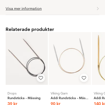
Visa mer information
Relaterade produkter
Drops
Viking Garn
Viking 
Rundsticka - Mässing
Addi Rundsticka - Mässing
39
kr
90
kr
140
k