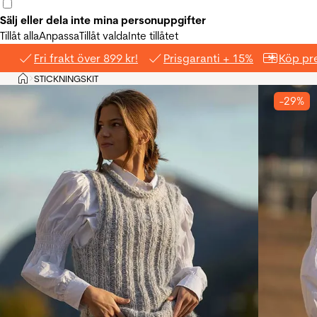
Sälj eller dela inte mina personuppgifter
Tillåt alla
Anpassa
Tillåt valda
Inte tillåtet
Fri frakt över 899 kr!
Prisgaranti + 15%
Köp pre
Hem
STICKNINGSKIT
>
-29%