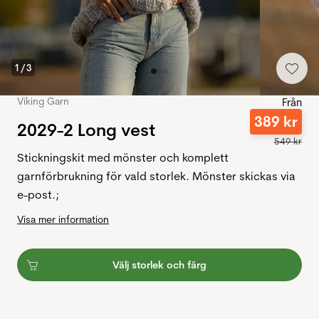
1
/
3
Viking Garn
Från
389
kr
2029-2 Long vest
549
kr
Stickningskit med mönster och komplett
garnförbrukning för vald storlek. Mönster skickas via
e-post.;
Visa mer information
Välj storlek och färg