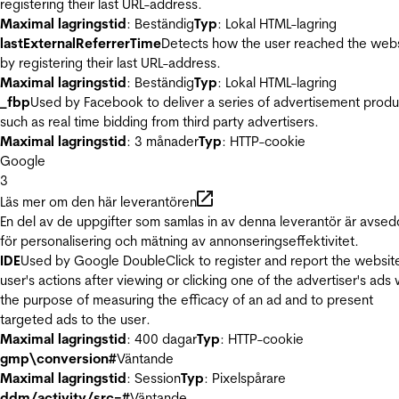
registering their last URL-address.
Maximal lagringstid
: Beständig
Typ
: Lokal HTML-lagring
lastExternalReferrerTime
Detects how the user reached the web
by registering their last URL-address.
Maximal lagringstid
: Beständig
Typ
: Lokal HTML-lagring
_fbp
Used by Facebook to deliver a series of advertisement produ
such as real time bidding from third party advertisers.
Maximal lagringstid
: 3 månader
Typ
: HTTP-cookie
Google
3
Läs mer om den här leverantören
En del av de uppgifter som samlas in av denna leverantör är avse
för personalisering och mätning av annonseringseffektivitet.
IDE
Used by Google DoubleClick to register and report the websit
user's actions after viewing or clicking one of the advertiser's ads 
the purpose of measuring the efficacy of an ad and to present
targeted ads to the user.
Maximal lagringstid
: 400 dagar
Typ
: HTTP-cookie
gmp\conversion#
Väntande
Maximal lagringstid
: Session
Typ
: Pixelspårare
ddm/activity/src=#
Väntande