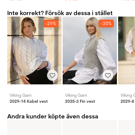
Inte korrekt? Försök av dessa i stället
-29%
-30%
Viking Garn
Viking Garn
Viking 
2029-14 Kabel vest
2035-3 Fin vest
2029-8 
Andra kunder köpte även dessa