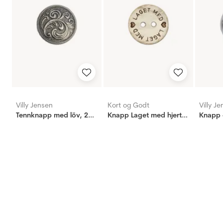
Villy Jensen
Kort og Godt
Villy J
Tennknapp med löv, 20mm
Knapp Laget med hjertet 18mm
Knapp 