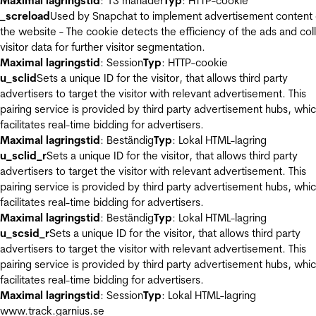
Maximal lagringstid
: 13 månader
Typ
: HTTP-cookie
_screload
Used by Snapchat to implement advertisement content
the website - The cookie detects the efficiency of the ads and col
visitor data for further visitor segmentation.
Maximal lagringstid
: Session
Typ
: HTTP-cookie
u_sclid
Sets a unique ID for the visitor, that allows third party
advertisers to target the visitor with relevant advertisement. This
pairing service is provided by third party advertisement hubs, whi
facilitates real-time bidding for advertisers.
Maximal lagringstid
: Beständig
Typ
: Lokal HTML-lagring
u_sclid_r
Sets a unique ID for the visitor, that allows third party
advertisers to target the visitor with relevant advertisement. This
pairing service is provided by third party advertisement hubs, whi
facilitates real-time bidding for advertisers.
Maximal lagringstid
: Beständig
Typ
: Lokal HTML-lagring
u_scsid_r
Sets a unique ID for the visitor, that allows third party
advertisers to target the visitor with relevant advertisement. This
pairing service is provided by third party advertisement hubs, whi
facilitates real-time bidding for advertisers.
Maximal lagringstid
: Session
Typ
: Lokal HTML-lagring
www.track.garnius.se