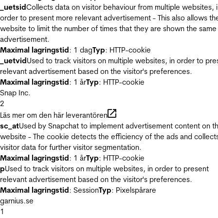
_uetsid
Collects data on visitor behaviour from multiple websites, 
order to present more relevant advertisement - This also allows th
website to limit the number of times that they are shown the same
advertisement.
Maximal lagringstid
: 1 dag
Typ
: HTTP-cookie
_uetvid
Used to track visitors on multiple websites, in order to pre
relevant advertisement based on the visitor's preferences.
Maximal lagringstid
: 1 år
Typ
: HTTP-cookie
Snap Inc.
2
Läs mer om den här leverantören
sc_at
Used by Snapchat to implement advertisement content on t
website - The cookie detects the efficiency of the ads and collect
visitor data for further visitor segmentation.
Maximal lagringstid
: 1 år
Typ
: HTTP-cookie
p
Used to track visitors on multiple websites, in order to present
relevant advertisement based on the visitor's preferences.
Maximal lagringstid
: Session
Typ
: Pixelspårare
garnius.se
1