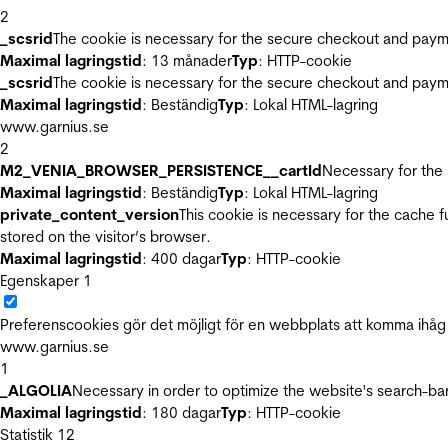
2
_scsrid
The cookie is necessary for the secure checkout and payme
Maximal lagringstid
: 13 månader
Typ
: HTTP-cookie
_scsrid
The cookie is necessary for the secure checkout and payme
Maximal lagringstid
: Beständig
Typ
: Lokal HTML-lagring
www.garnius.se
2
M2_VENIA_BROWSER_PERSISTENCE__cartId
Necessary for the 
Maximal lagringstid
: Beständig
Typ
: Lokal HTML-lagring
private_content_version
This cookie is necessary for the cache 
stored on the visitor’s browser.
Maximal lagringstid
: 400 dagar
Typ
: HTTP-cookie
Egenskaper
1
Preferenscookies gör det möjligt för en webbplats att komma ihåg i
www.garnius.se
1
_ALGOLIA
Necessary in order to optimize the website's search-bar
Maximal lagringstid
: 180 dagar
Typ
: HTTP-cookie
Statistik
12