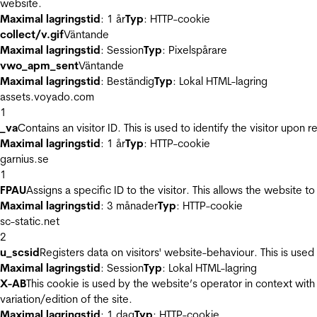
website.
Maximal lagringstid
: 1 år
Typ
: HTTP-cookie
collect/v.gif
Väntande
Maximal lagringstid
: Session
Typ
: Pixelspårare
vwo_apm_sent
Väntande
Maximal lagringstid
: Beständig
Typ
: Lokal HTML-lagring
assets.voyado.com
1
_va
Contains an visitor ID. This is used to identify the visitor upon 
Maximal lagringstid
: 1 år
Typ
: HTTP-cookie
garnius.se
1
FPAU
Assigns a specific ID to the visitor. This allows the website to
Maximal lagringstid
: 3 månader
Typ
: HTTP-cookie
sc-static.net
2
u_scsid
Registers data on visitors' website-behaviour. This is used 
Maximal lagringstid
: Session
Typ
: Lokal HTML-lagring
X-AB
This cookie is used by the website’s operator in context with 
variation/edition of the site.
Maximal lagringstid
: 1 dag
Typ
: HTTP-cookie