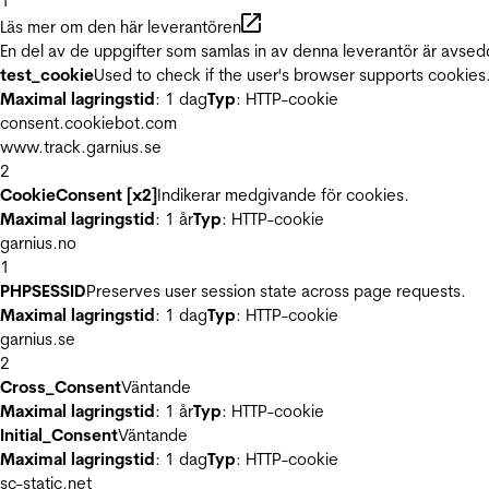
1
Läs mer om den här leverantören
En del av de uppgifter som samlas in av denna leverantör är avsed
test_cookie
Used to check if the user's browser supports cookies
Maximal lagringstid
: 1 dag
Typ
: HTTP-cookie
consent.cookiebot.com
www.track.garnius.se
2
CookieConsent [x2]
Indikerar medgivande för cookies.
Maximal lagringstid
: 1 år
Typ
: HTTP-cookie
garnius.no
1
PHPSESSID
Preserves user session state across page requests.
Maximal lagringstid
: 1 dag
Typ
: HTTP-cookie
garnius.se
2
Cross_Consent
Väntande
Maximal lagringstid
: 1 år
Typ
: HTTP-cookie
Initial_Consent
Väntande
Maximal lagringstid
: 1 dag
Typ
: HTTP-cookie
sc-static.net