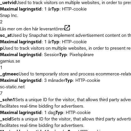
_uetvid
Used to track visitors on multiple websites, in order to pr
Maximal lagringstid
: 1 år
Typ
: HTTP-cookie
Snap Inc.
2
Läs mer om den här leverantören
sc_at
Used by Snapchat to implement advertisement content on the w
Maximal lagringstid
: 1 år
Typ
: HTTP-cookie
p
Used to track visitors on multiple websites, in order to present 
Maximal lagringstid
: Session
Typ
: Pixelspårare
garnius.se
1
_gtmeec
Used to temporarily store and process ecommerce-related 
Maximal lagringstid
: 3 månader
Typ
: HTTP-cookie
sc-static.net
7
_schn1
Sets a unique ID for the visitor, that allows third party adv
facilitates real-time bidding for advertisers.
Maximal lagringstid
: 1 dag
Typ
: HTTP-cookie
_scid
Sets a unique ID for the visitor, that allows third party adver
facilitates real-time bidding for advertisers.