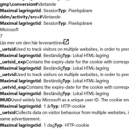
gmp\conversion#
Väntande
Maximal lagringstid
: Session
Typ
: Pixelspårare
ddm/activity/src=#
Väntande
Maximal lagringstid
: Session
Typ
: Pixelspårare
Microsoft
7
Läs mer om den här leverantören
_uetsid
Used to track visitors on multiple websites, in order to pr
Maximal lagringstid
: Beständig
Typ
: Lokal HTML-lagring
_uetsid_exp
Contains the expiry-date for the cookie with corres
Maximal lagringstid
: Beständig
Typ
: Lokal HTML-lagring
_uetvid
Used to track visitors on multiple websites, in order to pr
Maximal lagringstid
: Beständig
Typ
: Lokal HTML-lagring
_uetvid_exp
Contains the expiry-date for the cookie with corres
Maximal lagringstid
: Beständig
Typ
: Lokal HTML-lagring
MUID
Used widely by Microsoft as a unique user ID. The cookie en
Maximal lagringstid
: 1 år
Typ
: HTTP-cookie
_uetsid
Collects data on visitor behaviour from multiple websites, 
same advertisement.
Maximal lagringstid
: 1 dag
Typ
: HTTP-cookie