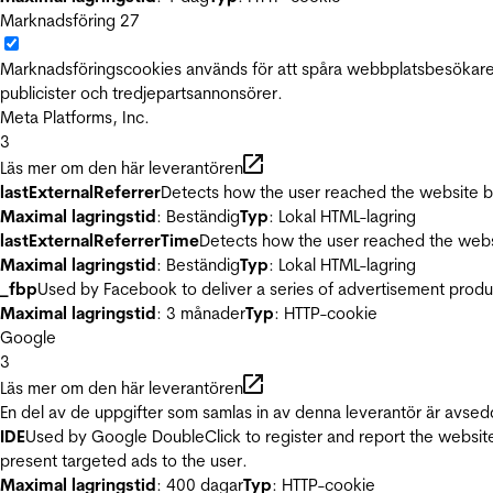
Marknadsföring
27
Marknadsföringscookies används för att spåra webbplatsbesökare.
publicister och tredjepartsannonsörer.
Meta Platforms, Inc.
3
Läs mer om den här leverantören
lastExternalReferrer
Detects how the user reached the website by 
Maximal lagringstid
: Beständig
Typ
: Lokal HTML-lagring
lastExternalReferrerTime
Detects how the user reached the websi
Maximal lagringstid
: Beständig
Typ
: Lokal HTML-lagring
_fbp
Used by Facebook to deliver a series of advertisement product
Maximal lagringstid
: 3 månader
Typ
: HTTP-cookie
Google
3
Läs mer om den här leverantören
En del av de uppgifter som samlas in av denna leverantör är avsed
IDE
Used by Google DoubleClick to register and report the website u
present targeted ads to the user.
Maximal lagringstid
: 400 dagar
Typ
: HTTP-cookie