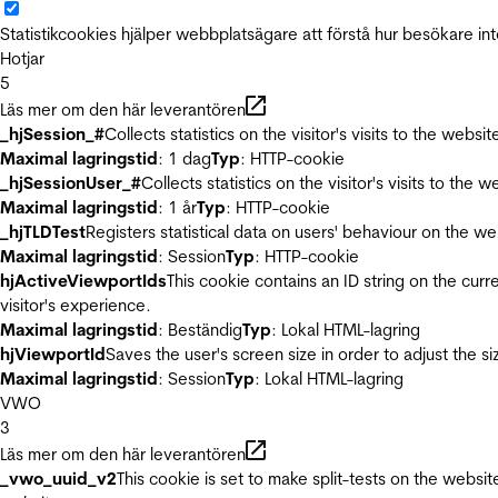
Statistikcookies hjälper webbplatsägare att förstå hur besökare 
Hotjar
5
Läs mer om den här leverantören
_hjSession_#
Collects statistics on the visitor's visits to the we
Maximal lagringstid
: 1 dag
Typ
: HTTP-cookie
_hjSessionUser_#
Collects statistics on the visitor's visits to t
Maximal lagringstid
: 1 år
Typ
: HTTP-cookie
_hjTLDTest
Registers statistical data on users' behaviour on the we
Maximal lagringstid
: Session
Typ
: HTTP-cookie
hjActiveViewportIds
This cookie contains an ID string on the curr
visitor's experience.
Maximal lagringstid
: Beständig
Typ
: Lokal HTML-lagring
hjViewportId
Saves the user's screen size in order to adjust the s
Maximal lagringstid
: Session
Typ
: Lokal HTML-lagring
VWO
3
Läs mer om den här leverantören
_vwo_uuid_v2
This cookie is set to make split-tests on the websi