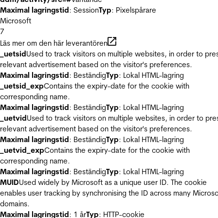
Maximal lagringstid
: Session
Typ
: Pixelspårare
Microsoft
7
Läs mer om den här leverantören
_uetsid
Used to track visitors on multiple websites, in order to pre
relevant advertisement based on the visitor's preferences.
Maximal lagringstid
: Beständig
Typ
: Lokal HTML-lagring
_uetsid_exp
Contains the expiry-date for the cookie with
corresponding name.
Maximal lagringstid
: Beständig
Typ
: Lokal HTML-lagring
_uetvid
Used to track visitors on multiple websites, in order to pre
relevant advertisement based on the visitor's preferences.
Maximal lagringstid
: Beständig
Typ
: Lokal HTML-lagring
_uetvid_exp
Contains the expiry-date for the cookie with
corresponding name.
Maximal lagringstid
: Beständig
Typ
: Lokal HTML-lagring
MUID
Used widely by Microsoft as a unique user ID. The cookie
enables user tracking by synchronising the ID across many Microso
domains.
Maximal lagringstid
: 1 år
Typ
: HTTP-cookie