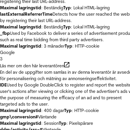
registering their last URL-address.
Maximal lagringstid
: Beständig
Typ
: Lokal HTML-lagring
lastExternalReferrerTime
Detects how the user reached the web
by registering their last URL-address.
Maximal lagringstid
: Beständig
Typ
: Lokal HTML-lagring
_fbp
Used by Facebook to deliver a series of advertisement produ
such as real time bidding from third party advertisers.
Maximal lagringstid
: 3 månader
Typ
: HTTP-cookie
Google
3
Läs mer om den här leverantören
En del av de uppgifter som samlas in av denna leverantör är avse
för personalisering och mätning av annonseringseffektivitet.
IDE
Used by Google DoubleClick to register and report the websit
user's actions after viewing or clicking one of the advertiser's ads 
the purpose of measuring the efficacy of an ad and to present
targeted ads to the user.
Maximal lagringstid
: 400 dagar
Typ
: HTTP-cookie
gmp\conversion#
Väntande
Maximal lagringstid
: Session
Typ
: Pixelspårare
ddm/activity/src=#
Väntande