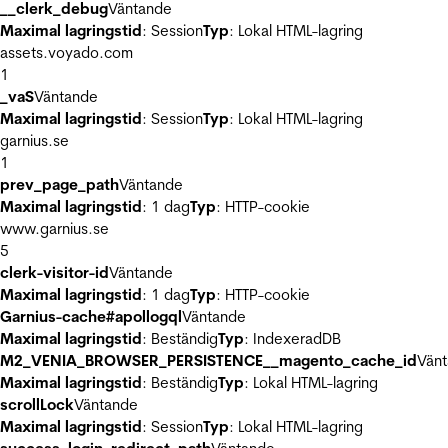
__clerk_debug
Väntande
Maximal lagringstid
: Session
Typ
: Lokal HTML-lagring
assets.voyado.com
1
_vaS
Väntande
Maximal lagringstid
: Session
Typ
: Lokal HTML-lagring
garnius.se
1
prev_page_path
Väntande
Maximal lagringstid
: 1 dag
Typ
: HTTP-cookie
www.garnius.se
5
clerk-visitor-id
Väntande
Maximal lagringstid
: 1 dag
Typ
: HTTP-cookie
Garnius-cache#apollogql
Väntande
Maximal lagringstid
: Beständig
Typ
: IndexeradDB
M2_VENIA_BROWSER_PERSISTENCE__magento_cache_id
Vän
Maximal lagringstid
: Beständig
Typ
: Lokal HTML-lagring
scrollLock
Väntande
Maximal lagringstid
: Session
Typ
: Lokal HTML-lagring