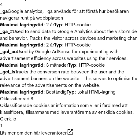
4
_ga
Google analytics, _ga används för att förstå hur besökaren
navigerar runt på webbplatsen
Maximal lagringstid
: 2 år
Typ
: HTTP-cookie
_ga_#
Used to send data to Google Analytics about the visitor's d
and behavior. Tracks the visitor across devices and marketing chan
Maximal lagringstid
: 2 år
Typ
: HTTP-cookie
_gcl_au
Used by Google AdSense for experimenting with
advertisement efficiency across websites using their services.
Maximal lagringstid
: 3 månader
Typ
: HTTP-cookie
_gcl_ls
Tracks the conversion rate between the user and the
advertisement banners on the website - This serves to optimise th
relevance of the advertisements on the website.
Maximal lagringstid
: Beständig
Typ
: Lokal HTML-lagring
Oklassificerad
8
Oklassificerade cookies är information som vi er i färd med att
klassificera, tillsammans med leverantörerna av enskilda cookies.
Clerk.io
1
Läs mer om den här leverantören