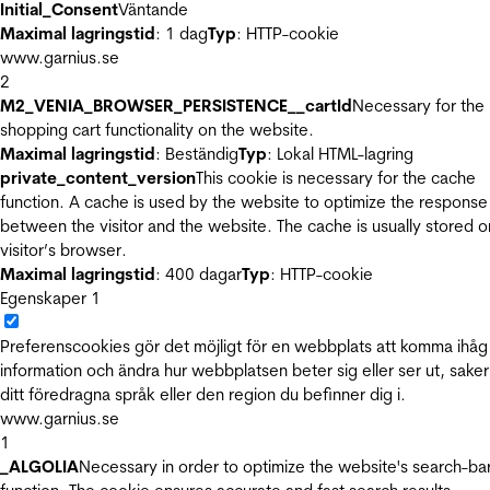
Initial_Consent
Väntande
Maximal lagringstid
: 1 dag
Typ
: HTTP-cookie
www.garnius.se
2
M2_VENIA_BROWSER_PERSISTENCE__cartId
Necessary for the
shopping cart functionality on the website.
Maximal lagringstid
: Beständig
Typ
: Lokal HTML-lagring
private_content_version
This cookie is necessary for the cache
function. A cache is used by the website to optimize the response
between the visitor and the website. The cache is usually stored o
visitor’s browser.
Maximal lagringstid
: 400 dagar
Typ
: HTTP-cookie
Egenskaper
1
Preferenscookies gör det möjligt för en webbplats att komma ihåg
information och ändra hur webbplatsen beter sig eller ser ut, sake
ditt föredragna språk eller den region du befinner dig i.
www.garnius.se
1
_ALGOLIA
Necessary in order to optimize the website's search-ba