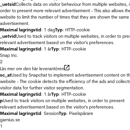
_uetsid
Collects data on visitor behaviour from multiple websites, 
order to present more relevant advertisement - This also allows th
website to limit the number of times that they are shown the same
advertisement.
Maximal lagringstid
: 1 dag
Typ
: HTTP-cookie
_uetvid
Used to track visitors on multiple websites, in order to pre
relevant advertisement based on the visitor's preferences.
Maximal lagringstid
: 1 år
Typ
: HTTP-cookie
Snap Inc.
2
Läs mer om den här leverantören
sc_at
Used by Snapchat to implement advertisement content on t
website - The cookie detects the efficiency of the ads and collect
visitor data for further visitor segmentation.
Maximal lagringstid
: 1 år
Typ
: HTTP-cookie
p
Used to track visitors on multiple websites, in order to present
relevant advertisement based on the visitor's preferences.
Maximal lagringstid
: Session
Typ
: Pixelspårare
garnius.se
1