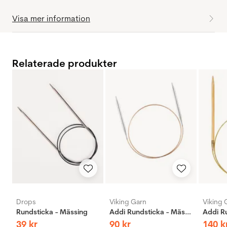
Visa mer information
Relaterade produkter
Drops
Viking Garn
Viking 
Rundsticka - Mässing
Addi Rundsticka - Mässing
39
kr
90
kr
140
k