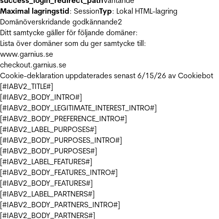
success_login_redirect_path
Väntande
Maximal lagringstid
: Session
Typ
: Lokal HTML-lagring
Domänöverskridande godkännande
2
Ditt samtycke gäller för följande domäner:
Lista över domäner som du ger samtycke till:
www.garnius.se
checkout.garnius.se
Cookie-deklaration uppdaterades senast 6/15/26 av
Cookiebot
[#IABV2_TITLE#]
[#IABV2_BODY_INTRO#]
[#IABV2_BODY_LEGITIMATE_INTEREST_INTRO#]
[#IABV2_BODY_PREFERENCE_INTRO#]
[#IABV2_LABEL_PURPOSES#]
[#IABV2_BODY_PURPOSES_INTRO#]
[#IABV2_BODY_PURPOSES#]
[#IABV2_LABEL_FEATURES#]
[#IABV2_BODY_FEATURES_INTRO#]
[#IABV2_BODY_FEATURES#]
[#IABV2_LABEL_PARTNERS#]
[#IABV2_BODY_PARTNERS_INTRO#]
[#IABV2_BODY_PARTNERS#]