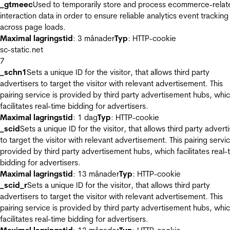
_gtmeec
Used to temporarily store and process ecommerce-relat
interaction data in order to ensure reliable analytics event tracking
across page loads.
Maximal lagringstid
: 3 månader
Typ
: HTTP-cookie
sc-static.net
7
_schn1
Sets a unique ID for the visitor, that allows third party
advertisers to target the visitor with relevant advertisement. This
pairing service is provided by third party advertisement hubs, whi
facilitates real-time bidding for advertisers.
Maximal lagringstid
: 1 dag
Typ
: HTTP-cookie
_scid
Sets a unique ID for the visitor, that allows third party advert
to target the visitor with relevant advertisement. This pairing servic
provided by third party advertisement hubs, which facilitates real-
bidding for advertisers.
Maximal lagringstid
: 13 månader
Typ
: HTTP-cookie
_scid_r
Sets a unique ID for the visitor, that allows third party
advertisers to target the visitor with relevant advertisement. This
pairing service is provided by third party advertisement hubs, whi
facilitates real-time bidding for advertisers.