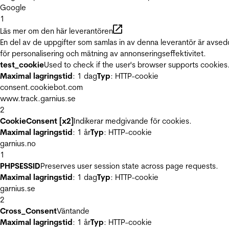
Google
1
Läs mer om den här leverantören
En del av de uppgifter som samlas in av denna leverantör är avse
för personalisering och mätning av annonseringseffektivitet.
test_cookie
Used to check if the user's browser supports cookies
Maximal lagringstid
: 1 dag
Typ
: HTTP-cookie
consent.cookiebot.com
www.track.garnius.se
2
CookieConsent [x2]
Indikerar medgivande för cookies.
Maximal lagringstid
: 1 år
Typ
: HTTP-cookie
garnius.no
1
PHPSESSID
Preserves user session state across page requests.
Maximal lagringstid
: 1 dag
Typ
: HTTP-cookie
garnius.se
2
Cross_Consent
Väntande
Maximal lagringstid
: 1 år
Typ
: HTTP-cookie