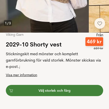
1
/
3
Viking Garn
Från
469
kr
2029-10 Shorty vest
659
kr
Stickningskit med mönster och komplett
garnförbrukning för vald storlek. Mönster skickas via
e-post.;
Visa mer information
Välj storlek och färg