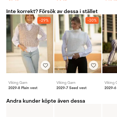
Inte korrekt? Försök av dessa i stället
-29%
-30%
Viking Garn
Viking Garn
Viking 
2029-8 Plain vest
2029-7 Seed vest
2029-6 
Andra kunder köpte även dessa