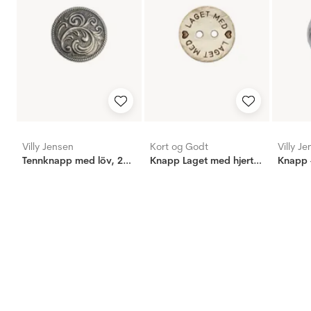
Villy Jensen
Kort og Godt
Villy J
Tennknapp med löv, 20mm
Knapp Laget med hjertet 18mm
Knapp 