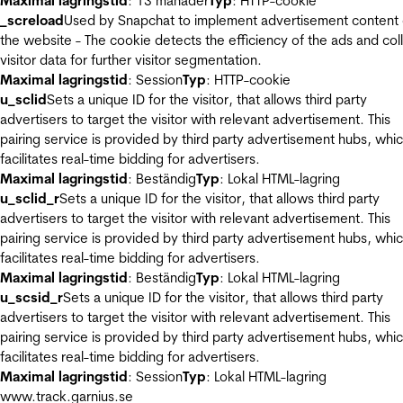
Maximal lagringstid
: 13 månader
Typ
: HTTP-cookie
_screload
Used by Snapchat to implement advertisement content
the website - The cookie detects the efficiency of the ads and col
visitor data for further visitor segmentation.
Maximal lagringstid
: Session
Typ
: HTTP-cookie
u_sclid
Sets a unique ID for the visitor, that allows third party
advertisers to target the visitor with relevant advertisement. This
pairing service is provided by third party advertisement hubs, whi
facilitates real-time bidding for advertisers.
Maximal lagringstid
: Beständig
Typ
: Lokal HTML-lagring
u_sclid_r
Sets a unique ID for the visitor, that allows third party
advertisers to target the visitor with relevant advertisement. This
pairing service is provided by third party advertisement hubs, whi
facilitates real-time bidding for advertisers.
Maximal lagringstid
: Beständig
Typ
: Lokal HTML-lagring
u_scsid_r
Sets a unique ID for the visitor, that allows third party
advertisers to target the visitor with relevant advertisement. This
pairing service is provided by third party advertisement hubs, whi
facilitates real-time bidding for advertisers.
Maximal lagringstid
: Session
Typ
: Lokal HTML-lagring
www.track.garnius.se