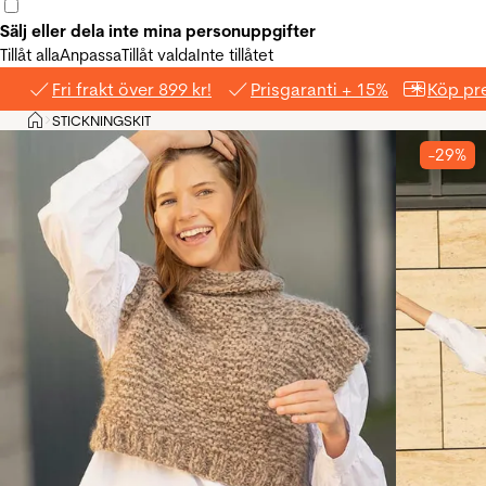
Sälj eller dela inte mina personuppgifter
Tillåt alla
Anpassa
Tillåt valda
Inte tillåtet
Fri frakt över 899 kr!
Prisgaranti + 15%
Köp pre
Hem
STICKNINGSKIT
>
-29%