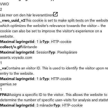
VWO
2
Läs mer om den här leverantören
_vwo_uuid_v2
This cookie is set to make split-tests on the websit
which optimizes the website's relevance towards the visitor – the
cookie can also be set to improve the visitor's experience on a
website.
Maximal lagringstid
: 1 år
Typ
: HTTP-cookie
collect/v.gif
Väntande
Maximal lagringstid
: Session
Typ
: Pixelspårare
assets.voyado.com
1
_va
Contains an visitor ID. This is used to identify the visitor upon r
entry to the website.
Maximal lagringstid
: 1 år
Typ
: HTTP-cookie
garnius.se
1
FPAU
Assigns a specific ID to the visitor. This allows the website to
determine the number of specific user-visits for analysis and statist
Maximal lagringstid
: 3 månader
Typ
: HTTP-cookie