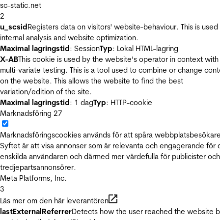
sc-static.net
2
u_scsid
Registers data on visitors' website-behaviour. This is used 
internal analysis and website optimization.
Maximal lagringstid
: Session
Typ
: Lokal HTML-lagring
X-AB
This cookie is used by the website’s operator in context with
multi-variate testing. This is a tool used to combine or change con
on the website. This allows the website to find the best
variation/edition of the site.
Maximal lagringstid
: 1 dag
Typ
: HTTP-cookie
Marknadsföring
27
Marknadsföringscookies används för att spåra webbplatsbesökare
Syftet är att visa annonser som är relevanta och engagerande för
enskilda användaren och därmed mer värdefulla för publicister och
tredjepartsannonsörer.
Meta Platforms, Inc.
3
Läs mer om den här leverantören
lastExternalReferrer
Detects how the user reached the website 