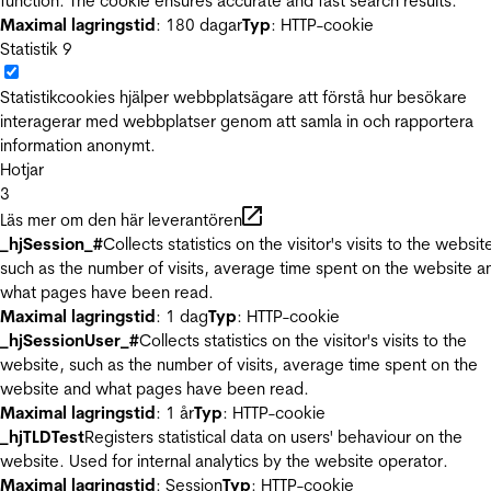
function. The cookie ensures accurate and fast search results.
Maximal lagringstid
: 180 dagar
Typ
: HTTP-cookie
Statistik
9
Statistikcookies hjälper webbplatsägare att förstå hur besökare
interagerar med webbplatser genom att samla in och rapportera
information anonymt.
Hotjar
3
Läs mer om den här leverantören
_hjSession_#
Collects statistics on the visitor's visits to the websit
such as the number of visits, average time spent on the website a
what pages have been read.
Maximal lagringstid
: 1 dag
Typ
: HTTP-cookie
_hjSessionUser_#
Collects statistics on the visitor's visits to the
website, such as the number of visits, average time spent on the
website and what pages have been read.
Maximal lagringstid
: 1 år
Typ
: HTTP-cookie
_hjTLDTest
Registers statistical data on users' behaviour on the
website. Used for internal analytics by the website operator.
Maximal lagringstid
: Session
Typ
: HTTP-cookie