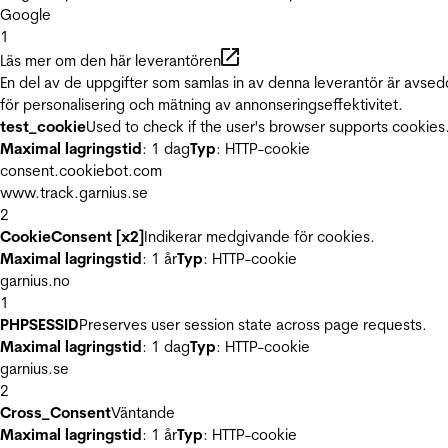
Google
1
Läs mer om den här leverantören
En del av de uppgifter som samlas in av denna leverantör är avse
för personalisering och mätning av annonseringseffektivitet.
test_cookie
Used to check if the user's browser supports cookies
Maximal lagringstid
: 1 dag
Typ
: HTTP-cookie
consent.cookiebot.com
www.track.garnius.se
2
CookieConsent [x2]
Indikerar medgivande för cookies.
Maximal lagringstid
: 1 år
Typ
: HTTP-cookie
garnius.no
1
PHPSESSID
Preserves user session state across page requests.
Maximal lagringstid
: 1 dag
Typ
: HTTP-cookie
garnius.se
2
Cross_Consent
Väntande
Maximal lagringstid
: 1 år
Typ
: HTTP-cookie