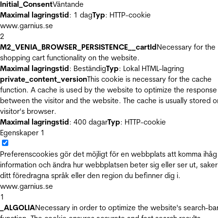
Initial_Consent
Väntande
Maximal lagringstid
: 1 dag
Typ
: HTTP-cookie
www.garnius.se
2
M2_VENIA_BROWSER_PERSISTENCE__cartId
Necessary for the
shopping cart functionality on the website.
Maximal lagringstid
: Beständig
Typ
: Lokal HTML-lagring
private_content_version
This cookie is necessary for the cache
function. A cache is used by the website to optimize the response
between the visitor and the website. The cache is usually stored o
visitor’s browser.
Maximal lagringstid
: 400 dagar
Typ
: HTTP-cookie
Egenskaper
1
Preferenscookies gör det möjligt för en webbplats att komma ihåg
information och ändra hur webbplatsen beter sig eller ser ut, sake
ditt föredragna språk eller den region du befinner dig i.
www.garnius.se
1
_ALGOLIA
Necessary in order to optimize the website's search-ba