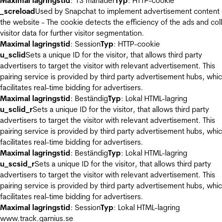
Maximal lagringstid
: 13 månader
Typ
: HTTP-cookie
_screload
Used by Snapchat to implement advertisement content
the website - The cookie detects the efficiency of the ads and col
visitor data for further visitor segmentation.
Maximal lagringstid
: Session
Typ
: HTTP-cookie
u_sclid
Sets a unique ID for the visitor, that allows third party
advertisers to target the visitor with relevant advertisement. This
pairing service is provided by third party advertisement hubs, whi
facilitates real-time bidding for advertisers.
Maximal lagringstid
: Beständig
Typ
: Lokal HTML-lagring
u_sclid_r
Sets a unique ID for the visitor, that allows third party
advertisers to target the visitor with relevant advertisement. This
pairing service is provided by third party advertisement hubs, whi
facilitates real-time bidding for advertisers.
Maximal lagringstid
: Beständig
Typ
: Lokal HTML-lagring
u_scsid_r
Sets a unique ID for the visitor, that allows third party
advertisers to target the visitor with relevant advertisement. This
pairing service is provided by third party advertisement hubs, whi
facilitates real-time bidding for advertisers.
Maximal lagringstid
: Session
Typ
: Lokal HTML-lagring
www.track.garnius.se