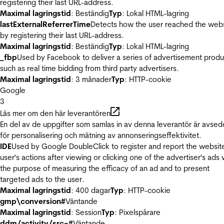
registering their last URL-address.
Maximal lagringstid
: Beständig
Typ
: Lokal HTML-lagring
lastExternalReferrerTime
Detects how the user reached the web
by registering their last URL-address.
Maximal lagringstid
: Beständig
Typ
: Lokal HTML-lagring
_fbp
Used by Facebook to deliver a series of advertisement produ
such as real time bidding from third party advertisers.
Maximal lagringstid
: 3 månader
Typ
: HTTP-cookie
Google
3
Läs mer om den här leverantören
En del av de uppgifter som samlas in av denna leverantör är avse
för personalisering och mätning av annonseringseffektivitet.
IDE
Used by Google DoubleClick to register and report the websit
user's actions after viewing or clicking one of the advertiser's ads 
the purpose of measuring the efficacy of an ad and to present
targeted ads to the user.
Maximal lagringstid
: 400 dagar
Typ
: HTTP-cookie
gmp\conversion#
Väntande
Maximal lagringstid
: Session
Typ
: Pixelspårare
ddm/activity/src=#
Väntande