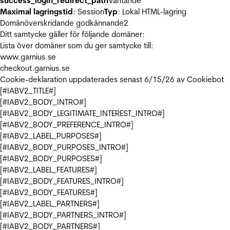
success_login_redirect_path
Väntande
Maximal lagringstid
: Session
Typ
: Lokal HTML-lagring
Domänöverskridande godkännande
2
Ditt samtycke gäller för följande domäner:
Lista över domäner som du ger samtycke till:
www.garnius.se
checkout.garnius.se
Cookie-deklaration uppdaterades senast 6/15/26 av
Cookiebot
[#IABV2_TITLE#]
[#IABV2_BODY_INTRO#]
[#IABV2_BODY_LEGITIMATE_INTEREST_INTRO#]
[#IABV2_BODY_PREFERENCE_INTRO#]
[#IABV2_LABEL_PURPOSES#]
[#IABV2_BODY_PURPOSES_INTRO#]
[#IABV2_BODY_PURPOSES#]
[#IABV2_LABEL_FEATURES#]
[#IABV2_BODY_FEATURES_INTRO#]
[#IABV2_BODY_FEATURES#]
[#IABV2_LABEL_PARTNERS#]
[#IABV2_BODY_PARTNERS_INTRO#]
[#IABV2_BODY_PARTNERS#]