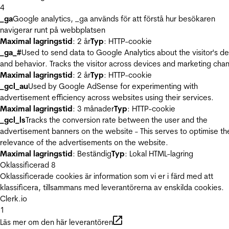
4
_ga
Google analytics, _ga används för att förstå hur besökaren
navigerar runt på webbplatsen
Maximal lagringstid
: 2 år
Typ
: HTTP-cookie
_ga_#
Used to send data to Google Analytics about the visitor's d
and behavior. Tracks the visitor across devices and marketing chan
Maximal lagringstid
: 2 år
Typ
: HTTP-cookie
_gcl_au
Used by Google AdSense for experimenting with
advertisement efficiency across websites using their services.
Maximal lagringstid
: 3 månader
Typ
: HTTP-cookie
_gcl_ls
Tracks the conversion rate between the user and the
advertisement banners on the website - This serves to optimise th
relevance of the advertisements on the website.
Maximal lagringstid
: Beständig
Typ
: Lokal HTML-lagring
Oklassificerad
8
Oklassificerade cookies är information som vi er i färd med att
klassificera, tillsammans med leverantörerna av enskilda cookies.
Clerk.io
1
Läs mer om den här leverantören