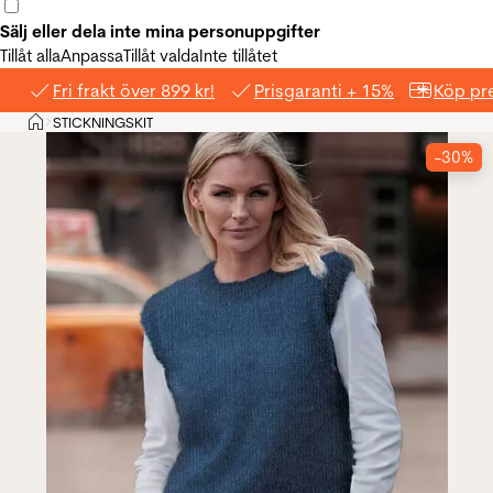
Sälj eller dela inte mina personuppgifter
Tillåt alla
Anpassa
Tillåt valda
Inte tillåtet
Fri frakt över 899 kr!
Prisgaranti + 15%
Köp pre
Hem
STICKNINGSKIT
>
-30%