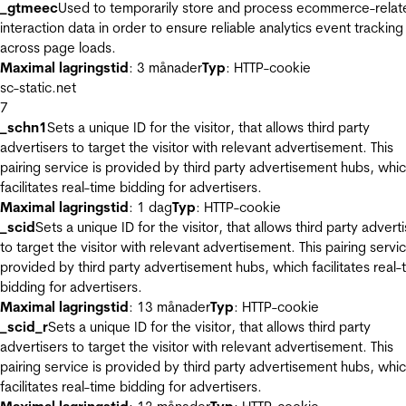
_gtmeec
Used to temporarily store and process ecommerce-relat
interaction data in order to ensure reliable analytics event tracking
across page loads.
Maximal lagringstid
: 3 månader
Typ
: HTTP-cookie
sc-static.net
7
_schn1
Sets a unique ID for the visitor, that allows third party
advertisers to target the visitor with relevant advertisement. This
pairing service is provided by third party advertisement hubs, whi
facilitates real-time bidding for advertisers.
Maximal lagringstid
: 1 dag
Typ
: HTTP-cookie
_scid
Sets a unique ID for the visitor, that allows third party advert
to target the visitor with relevant advertisement. This pairing servic
provided by third party advertisement hubs, which facilitates real-
bidding for advertisers.
Maximal lagringstid
: 13 månader
Typ
: HTTP-cookie
_scid_r
Sets a unique ID for the visitor, that allows third party
advertisers to target the visitor with relevant advertisement. This
pairing service is provided by third party advertisement hubs, whi
facilitates real-time bidding for advertisers.