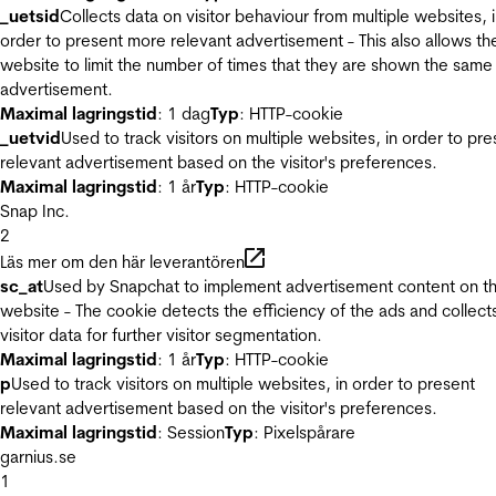
_uetsid
Collects data on visitor behaviour from multiple websites, 
order to present more relevant advertisement - This also allows th
website to limit the number of times that they are shown the same
advertisement.
Maximal lagringstid
: 1 dag
Typ
: HTTP-cookie
_uetvid
Used to track visitors on multiple websites, in order to pre
relevant advertisement based on the visitor's preferences.
Maximal lagringstid
: 1 år
Typ
: HTTP-cookie
Snap Inc.
2
Läs mer om den här leverantören
sc_at
Used by Snapchat to implement advertisement content on t
website - The cookie detects the efficiency of the ads and collect
visitor data for further visitor segmentation.
Maximal lagringstid
: 1 år
Typ
: HTTP-cookie
p
Used to track visitors on multiple websites, in order to present
relevant advertisement based on the visitor's preferences.
Maximal lagringstid
: Session
Typ
: Pixelspårare
garnius.se
1