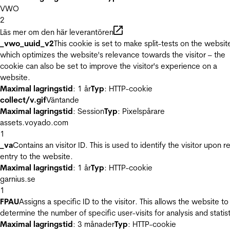
VWO
2
Läs mer om den här leverantören
_vwo_uuid_v2
This cookie is set to make split-tests on the websit
which optimizes the website's relevance towards the visitor – the
cookie can also be set to improve the visitor's experience on a
website.
Maximal lagringstid
: 1 år
Typ
: HTTP-cookie
collect/v.gif
Väntande
Maximal lagringstid
: Session
Typ
: Pixelspårare
assets.voyado.com
1
_va
Contains an visitor ID. This is used to identify the visitor upon r
entry to the website.
Maximal lagringstid
: 1 år
Typ
: HTTP-cookie
garnius.se
1
FPAU
Assigns a specific ID to the visitor. This allows the website to
determine the number of specific user-visits for analysis and statist
Maximal lagringstid
: 3 månader
Typ
: HTTP-cookie