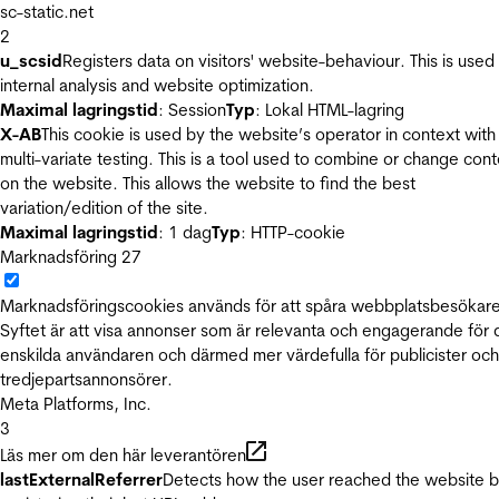
sc-static.net
2
u_scsid
Registers data on visitors' website-behaviour. This is used 
internal analysis and website optimization.
Maximal lagringstid
: Session
Typ
: Lokal HTML-lagring
X-AB
This cookie is used by the website’s operator in context with
multi-variate testing. This is a tool used to combine or change con
on the website. This allows the website to find the best
variation/edition of the site.
Maximal lagringstid
: 1 dag
Typ
: HTTP-cookie
Marknadsföring
27
Marknadsföringscookies används för att spåra webbplatsbesökare
Syftet är att visa annonser som är relevanta och engagerande för
enskilda användaren och därmed mer värdefulla för publicister och
tredjepartsannonsörer.
Meta Platforms, Inc.
3
Läs mer om den här leverantören
lastExternalReferrer
Detects how the user reached the website 