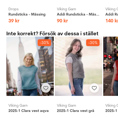
Drops
Viking Garn
Viking 
Rundsticka - Mässing
Addi Rundsticka - Mässing
39
kr
90
kr
140
k
Inte korrekt? Försök av dessa i stället
-30%
-30%
Viking Garn
Viking Garn
Viking 
2025-1 Clara vest aqva
2025-1 Clara vest grå
2025-1 