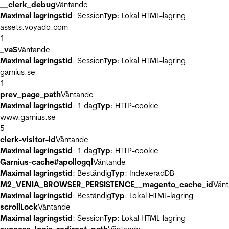
__clerk_debug
Väntande
Maximal lagringstid
: Session
Typ
: Lokal HTML-lagring
assets.voyado.com
1
_vaS
Väntande
Maximal lagringstid
: Session
Typ
: Lokal HTML-lagring
garnius.se
1
prev_page_path
Väntande
Maximal lagringstid
: 1 dag
Typ
: HTTP-cookie
www.garnius.se
5
clerk-visitor-id
Väntande
Maximal lagringstid
: 1 dag
Typ
: HTTP-cookie
Garnius-cache#apollogql
Väntande
Maximal lagringstid
: Beständig
Typ
: IndexeradDB
M2_VENIA_BROWSER_PERSISTENCE__magento_cache_id
Vän
Maximal lagringstid
: Beständig
Typ
: Lokal HTML-lagring
scrollLock
Väntande
Maximal lagringstid
: Session
Typ
: Lokal HTML-lagring