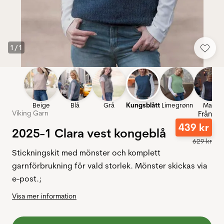
1
/
1
Beige
Blå
Grå
Kungsblått
Limegrønn
Marin
Viking Garn
Från
439
kr
2025-1 Clara vest kongeblå
629
kr
Stickningskit med mönster och komplett
garnförbrukning för vald storlek. Mönster skickas via
e-post.;
Visa mer information