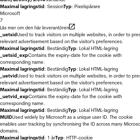
Maximal lagringstid
: Session
Typ
: Pixelspårare
Microsoft
7
Läs mer om den här leverantören
_uetsid
Used to track visitors on multiple websites, in order to pre
relevant advertisement based on the visitor's preferences.
Maximal lagringstid
: Beständig
Typ
: Lokal HTML-lagring
_uetsid_exp
Contains the expiry-date for the cookie with
corresponding name.
Maximal lagringstid
: Beständig
Typ
: Lokal HTML-lagring
_uetvid
Used to track visitors on multiple websites, in order to pre
relevant advertisement based on the visitor's preferences.
Maximal lagringstid
: Beständig
Typ
: Lokal HTML-lagring
_uetvid_exp
Contains the expiry-date for the cookie with
corresponding name.
Maximal lagringstid
: Beständig
Typ
: Lokal HTML-lagring
MUID
Used widely by Microsoft as a unique user ID. The cookie
enables user tracking by synchronising the ID across many Microso
domains.
Maximal lagringstid
: 1 år
Typ
: HTTP-cookie