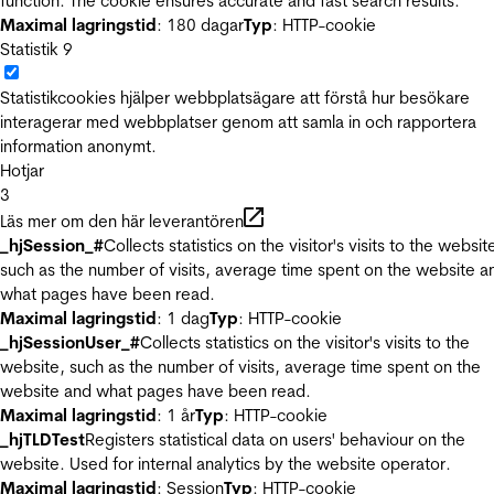
function. The cookie ensures accurate and fast search results.
Maximal lagringstid
: 180 dagar
Typ
: HTTP-cookie
Statistik
9
Statistikcookies hjälper webbplatsägare att förstå hur besökare
interagerar med webbplatser genom att samla in och rapportera
information anonymt.
Hotjar
3
Läs mer om den här leverantören
_hjSession_#
Collects statistics on the visitor's visits to the websit
such as the number of visits, average time spent on the website a
what pages have been read.
Maximal lagringstid
: 1 dag
Typ
: HTTP-cookie
_hjSessionUser_#
Collects statistics on the visitor's visits to the
website, such as the number of visits, average time spent on the
website and what pages have been read.
Maximal lagringstid
: 1 år
Typ
: HTTP-cookie
_hjTLDTest
Registers statistical data on users' behaviour on the
website. Used for internal analytics by the website operator.
Maximal lagringstid
: Session
Typ
: HTTP-cookie