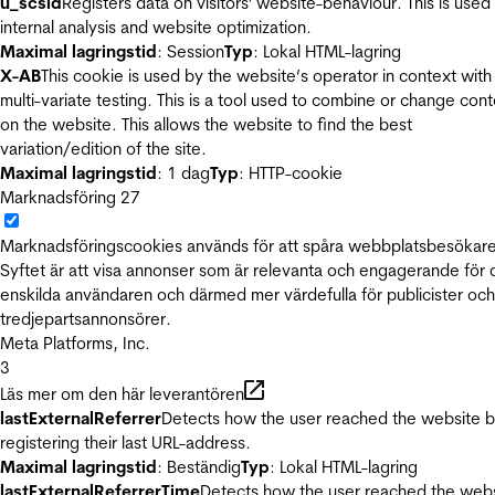
u_scsid
Registers data on visitors' website-behaviour. This is used 
internal analysis and website optimization.
Maximal lagringstid
: Session
Typ
: Lokal HTML-lagring
X-AB
This cookie is used by the website’s operator in context with
multi-variate testing. This is a tool used to combine or change con
on the website. This allows the website to find the best
variation/edition of the site.
Maximal lagringstid
: 1 dag
Typ
: HTTP-cookie
Marknadsföring
27
Marknadsföringscookies används för att spåra webbplatsbesökare
Syftet är att visa annonser som är relevanta och engagerande för
enskilda användaren och därmed mer värdefulla för publicister och
tredjepartsannonsörer.
Meta Platforms, Inc.
3
Läs mer om den här leverantören
lastExternalReferrer
Detects how the user reached the website 
registering their last URL-address.
Maximal lagringstid
: Beständig
Typ
: Lokal HTML-lagring
lastExternalReferrerTime
Detects how the user reached the web