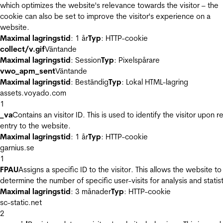
which optimizes the website's relevance towards the visitor – the
cookie can also be set to improve the visitor's experience on a
website.
Maximal lagringstid
: 1 år
Typ
: HTTP-cookie
collect/v.gif
Väntande
Maximal lagringstid
: Session
Typ
: Pixelspårare
vwo_apm_sent
Väntande
Maximal lagringstid
: Beständig
Typ
: Lokal HTML-lagring
assets.voyado.com
1
_va
Contains an visitor ID. This is used to identify the visitor upon r
entry to the website.
Maximal lagringstid
: 1 år
Typ
: HTTP-cookie
garnius.se
1
FPAU
Assigns a specific ID to the visitor. This allows the website to
determine the number of specific user-visits for analysis and statist
Maximal lagringstid
: 3 månader
Typ
: HTTP-cookie
sc-static.net
2