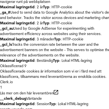
navigerar runt på webbplatsen
Maximal lagringstid
: 2 år
Typ
: HTTP-cookie
_ga_#
Used to send data to Google Analytics about the visitor's d
and behavior. Tracks the visitor across devices and marketing chan
Maximal lagringstid
: 2 år
Typ
: HTTP-cookie
_gcl_au
Used by Google AdSense for experimenting with
advertisement efficiency across websites using their services.
Maximal lagringstid
: 3 månader
Typ
: HTTP-cookie
_gcl_ls
Tracks the conversion rate between the user and the
advertisement banners on the website - This serves to optimise th
relevance of the advertisements on the website.
Maximal lagringstid
: Beständig
Typ
: Lokal HTML-lagring
Oklassificerad
9
Oklassificerade cookies är information som vi er i färd med att
klassificera, tillsammans med leverantörerna av enskilda cookies.
Clerk.io
1
Läs mer om den här leverantören
__clerk_debug
Väntande
Maximal lagringstid
: Session
Typ
: Lokal HTML-lagring