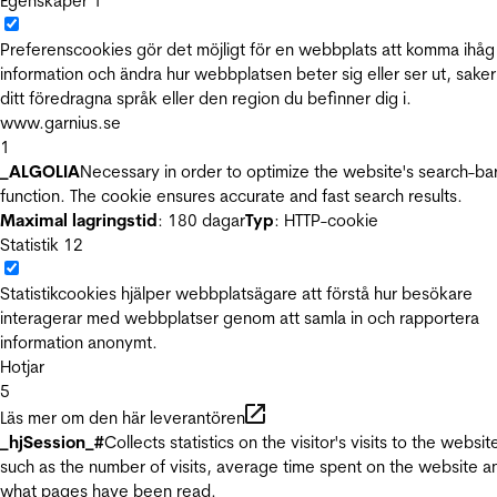
Egenskaper
1
Preferenscookies gör det möjligt för en webbplats att komma ihåg
information och ändra hur webbplatsen beter sig eller ser ut, sake
ditt föredragna språk eller den region du befinner dig i.
www.garnius.se
1
_ALGOLIA
Necessary in order to optimize the website's search-ba
function. The cookie ensures accurate and fast search results.
Maximal lagringstid
: 180 dagar
Typ
: HTTP-cookie
Statistik
12
Statistikcookies hjälper webbplatsägare att förstå hur besökare
interagerar med webbplatser genom att samla in och rapportera
information anonymt.
Hotjar
5
Läs mer om den här leverantören
_hjSession_#
Collects statistics on the visitor's visits to the websit
such as the number of visits, average time spent on the website a
what pages have been read.