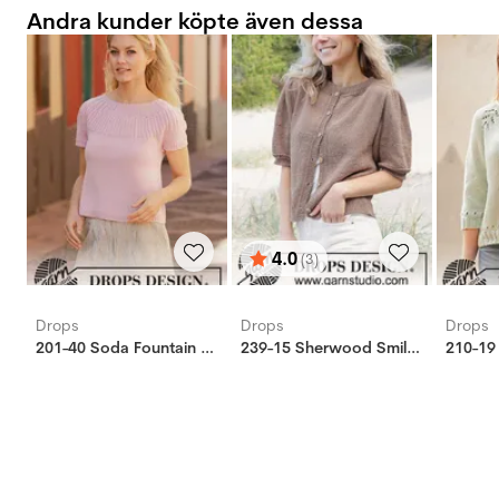
Andra kunder köpte även dessa
4.0
(3)
Betyg:
utav 5 stjärnor
Drops
Drops
Drops
201-40 Soda Fountain topp
239-15 Sherwood Smiles Cardigan
210-19 