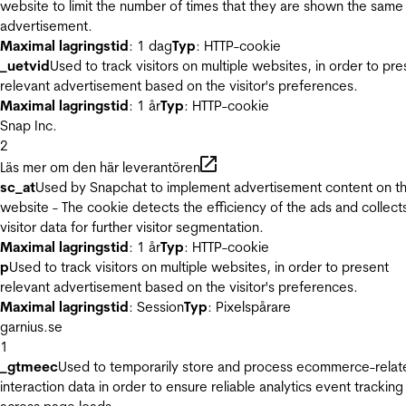
website to limit the number of times that they are shown the same
advertisement.
Maximal lagringstid
: 1 dag
Typ
: HTTP-cookie
_uetvid
Used to track visitors on multiple websites, in order to pre
relevant advertisement based on the visitor's preferences.
Maximal lagringstid
: 1 år
Typ
: HTTP-cookie
Snap Inc.
2
Läs mer om den här leverantören
sc_at
Used by Snapchat to implement advertisement content on t
website - The cookie detects the efficiency of the ads and collect
visitor data for further visitor segmentation.
Maximal lagringstid
: 1 år
Typ
: HTTP-cookie
p
Used to track visitors on multiple websites, in order to present
relevant advertisement based on the visitor's preferences.
Maximal lagringstid
: Session
Typ
: Pixelspårare
garnius.se
1
_gtmeec
Used to temporarily store and process ecommerce-relat
interaction data in order to ensure reliable analytics event tracking