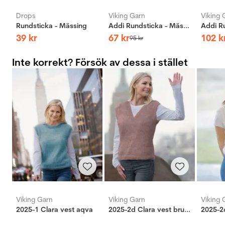
Drops
Viking Garn
Viking 
Rundsticka - Mässing
Addi Rundsticka - Mässing
39
kr
67
kr
102
k
95
kr
Inte korrekt? Försök av dessa i stället
Viking Garn
Viking Garn
Viking 
2025-1 Clara vest aqva
2025-2d Clara vest brunrosa
2025-2c