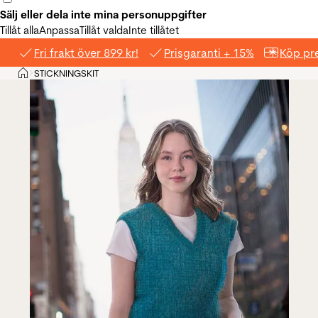
Sälj eller dela inte mina personuppgifter
Tillåt alla
Anpassa
Tillåt valda
Inte tillåtet
Fri frakt över 899 kr!
Prisgaranti + 15%
Köp pre
Hem
STICKNINGSKIT
>