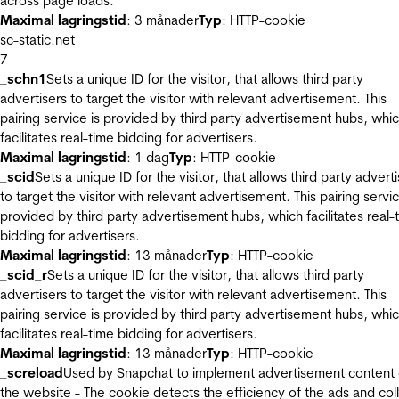
across page loads.
Maximal lagringstid
: 3 månader
Typ
: HTTP-cookie
sc-static.net
7
_schn1
Sets a unique ID for the visitor, that allows third party
advertisers to target the visitor with relevant advertisement. This
pairing service is provided by third party advertisement hubs, whi
facilitates real-time bidding for advertisers.
Maximal lagringstid
: 1 dag
Typ
: HTTP-cookie
_scid
Sets a unique ID for the visitor, that allows third party advert
to target the visitor with relevant advertisement. This pairing servic
provided by third party advertisement hubs, which facilitates real-
bidding for advertisers.
Maximal lagringstid
: 13 månader
Typ
: HTTP-cookie
_scid_r
Sets a unique ID for the visitor, that allows third party
advertisers to target the visitor with relevant advertisement. This
pairing service is provided by third party advertisement hubs, whi
facilitates real-time bidding for advertisers.
Maximal lagringstid
: 13 månader
Typ
: HTTP-cookie
_screload
Used by Snapchat to implement advertisement content
the website - The cookie detects the efficiency of the ads and col