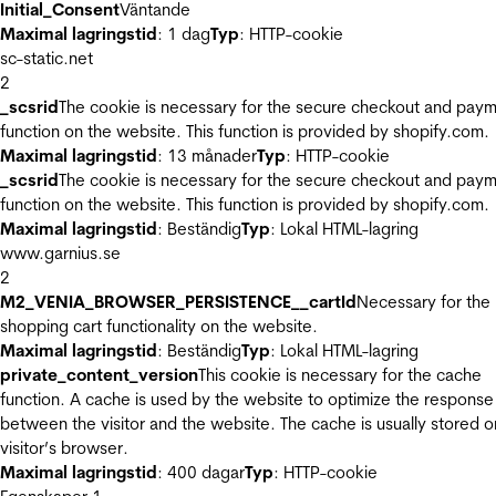
Initial_Consent
Väntande
Maximal lagringstid
: 1 dag
Typ
: HTTP-cookie
sc-static.net
2
_scsrid
The cookie is necessary for the secure checkout and pay
function on the website. This function is provided by shopify.com.
Maximal lagringstid
: 13 månader
Typ
: HTTP-cookie
_scsrid
The cookie is necessary for the secure checkout and pay
function on the website. This function is provided by shopify.com.
Maximal lagringstid
: Beständig
Typ
: Lokal HTML-lagring
www.garnius.se
2
M2_VENIA_BROWSER_PERSISTENCE__cartId
Necessary for the
shopping cart functionality on the website.
Maximal lagringstid
: Beständig
Typ
: Lokal HTML-lagring
private_content_version
This cookie is necessary for the cache
function. A cache is used by the website to optimize the response
between the visitor and the website. The cache is usually stored o
visitor’s browser.
Maximal lagringstid
: 400 dagar
Typ
: HTTP-cookie