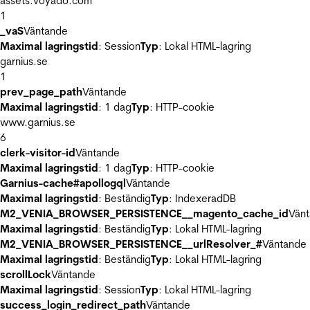
assets.voyado.com
1
_vaS
Väntande
Maximal lagringstid
: Session
Typ
: Lokal HTML-lagring
garnius.se
1
prev_page_path
Väntande
Maximal lagringstid
: 1 dag
Typ
: HTTP-cookie
www.garnius.se
6
clerk-visitor-id
Väntande
Maximal lagringstid
: 1 dag
Typ
: HTTP-cookie
Garnius-cache#apollogql
Väntande
Maximal lagringstid
: Beständig
Typ
: IndexeradDB
M2_VENIA_BROWSER_PERSISTENCE__magento_cache_id
Vän
Maximal lagringstid
: Beständig
Typ
: Lokal HTML-lagring
M2_VENIA_BROWSER_PERSISTENCE__urlResolver_#
Väntande
Maximal lagringstid
: Beständig
Typ
: Lokal HTML-lagring
scrollLock
Väntande
Maximal lagringstid
: Session
Typ
: Lokal HTML-lagring
success_login_redirect_path
Väntande