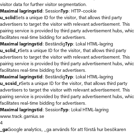
visitor data for further visitor segmentation.
Maximal lagringstid
: Session
Typ
: HTTP-cookie
u_sclid
Sets a unique ID for the visitor, that allows third party
advertisers to target the visitor with relevant advertisement. This
pairing service is provided by third party advertisement hubs, whi
facilitates real-time bidding for advertisers.
Maximal lagringstid
: Beständig
Typ
: Lokal HTML-lagring
u_sclid_r
Sets a unique ID for the visitor, that allows third party
advertisers to target the visitor with relevant advertisement. This
pairing service is provided by third party advertisement hubs, whi
facilitates real-time bidding for advertisers.
Maximal lagringstid
: Beständig
Typ
: Lokal HTML-lagring
u_scsid_r
Sets a unique ID for the visitor, that allows third party
advertisers to target the visitor with relevant advertisement. This
pairing service is provided by third party advertisement hubs, whi
facilitates real-time bidding for advertisers.
Maximal lagringstid
: Session
Typ
: Lokal HTML-lagring
www.track.garnius.se
4
_ga
Google analytics, _ga används för att förstå hur besökaren