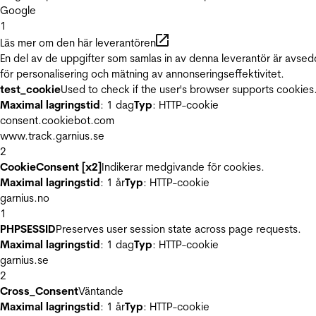
Google
1
Läs mer om den här leverantören
En del av de uppgifter som samlas in av denna leverantör är avse
för personalisering och mätning av annonseringseffektivitet.
test_cookie
Used to check if the user's browser supports cookies
Maximal lagringstid
: 1 dag
Typ
: HTTP-cookie
consent.cookiebot.com
www.track.garnius.se
2
CookieConsent [x2]
Indikerar medgivande för cookies.
Maximal lagringstid
: 1 år
Typ
: HTTP-cookie
garnius.no
1
PHPSESSID
Preserves user session state across page requests.
Maximal lagringstid
: 1 dag
Typ
: HTTP-cookie
garnius.se
2
Cross_Consent
Väntande
Maximal lagringstid
: 1 år
Typ
: HTTP-cookie