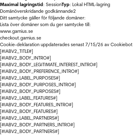
Maximal lagringstid
: Session
Typ
: Lokal HTML-lagring
Domänöverskridande godkännande
2
Ditt samtycke gäller för följande domäner:
Lista över domäner som du ger samtycke till:
www.garnius.se
checkout.garnius.se
Cookie-deklaration uppdaterades senast 7/15/26 av
Cookiebot
[#IABV2_TITLE#]
[#IABV2_BODY_INTRO#]
[#IABV2_BODY_LEGITIMATE_INTEREST_INTRO#]
[#IABV2_BODY_PREFERENCE_INTRO#]
[#IABV2_LABEL_PURPOSES#]
[#IABV2_BODY_PURPOSES_INTRO#]
[#IABV2_BODY_PURPOSES#]
[#IABV2_LABEL_FEATURES#]
[#IABV2_BODY_FEATURES_INTRO#]
[#IABV2_BODY_FEATURES#]
[#IABV2_LABEL_PARTNERS#]
[#IABV2_BODY_PARTNERS_INTRO#]
[#IABV2_BODY_PARTNERS#]