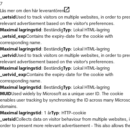
7
Läs mer om den här leverantören
_uetsid
Used to track visitors on multiple websites, in order to pre
relevant advertisement based on the visitor's preferences.
Maximal lagringstid
: Beständig
Typ
: Lokal HTML-lagring
_uetsid_exp
Contains the expiry-date for the cookie with
corresponding name.
Maximal lagringstid
: Beständig
Typ
: Lokal HTML-lagring
_uetvid
Used to track visitors on multiple websites, in order to pre
relevant advertisement based on the visitor's preferences.
Maximal lagringstid
: Beständig
Typ
: Lokal HTML-lagring
_uetvid_exp
Contains the expiry-date for the cookie with
corresponding name.
Maximal lagringstid
: Beständig
Typ
: Lokal HTML-lagring
MUID
Used widely by Microsoft as a unique user ID. The cookie
enables user tracking by synchronising the ID across many Microso
domains.
Maximal lagringstid
: 1 år
Typ
: HTTP-cookie
_uetsid
Collects data on visitor behaviour from multiple websites, 
order to present more relevant advertisement - This also allows th