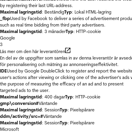
by registering their last URL-address.
Maximal lagringstid
: Beständig
Typ
: Lokal HTML-lagring
_fbp
Used by Facebook to deliver a series of advertisement produ
such as real time bidding from third party advertisers.
Maximal lagringstid
: 3 månader
Typ
: HTTP-cookie
Google
3
Läs mer om den här leverantören
En del av de uppgifter som samlas in av denna leverantör är avse
för personalisering och mätning av annonseringseffektivitet.
IDE
Used by Google DoubleClick to register and report the websit
user's actions after viewing or clicking one of the advertiser's ads 
the purpose of measuring the efficacy of an ad and to present
targeted ads to the user.
Maximal lagringstid
: 400 dagar
Typ
: HTTP-cookie
gmp\conversion#
Väntande
Maximal lagringstid
: Session
Typ
: Pixelspårare
ddm/activity/src=#
Väntande
Maximal lagringstid
: Session
Typ
: Pixelspårare
Microsoft