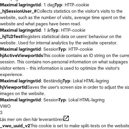
Maximal lagringstid
: 1 dag
Typ
: HTTP-cookie
_hjSessionUser_#
Collects statistics on the visitor's visits to the
website, such as the number of visits, average time spent on the
website and what pages have been read.
Maximal lagringstid
: 1 år
Typ
: HTTP-cookie
_hjTLDTest
Registers statistical data on users' behaviour on the
website. Used for internal analytics by the website operator.
Maximal lagringstid
: Session
Typ
: HTTP-cookie
hjActiveViewportIds
This cookie contains an ID string on the curr
session. This contains non-personal information on what subpages
visitor enters – this information is used to optimize the visitor's
experience.
Maximal lagringstid
: Beständig
Typ
: Lokal HTML-lagring
hjViewportId
Saves the user's screen size in order to adjust the si
images on the website.
Maximal lagringstid
: Session
Typ
: Lokal HTML-lagring
VWO
3
Läs mer om den här leverantören
_vwo_uuid_v2
This cookie is set to make split-tests on the websit