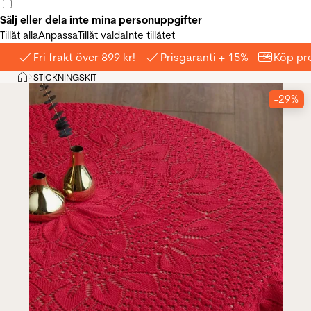
Sälj eller dela inte mina personuppgifter
Tillåt alla
Anpassa
Tillåt valda
Inte tillåtet
Fri frakt över 899 kr!
Prisgaranti + 15%
Köp pre
Hem
STICKNINGSKIT
>
-29%