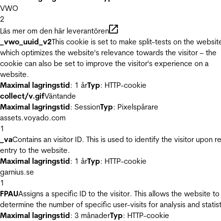
VWO
2
Läs mer om den här leverantören
_vwo_uuid_v2
This cookie is set to make split-tests on the websit
which optimizes the website's relevance towards the visitor – the
cookie can also be set to improve the visitor's experience on a
website.
Maximal lagringstid
: 1 år
Typ
: HTTP-cookie
collect/v.gif
Väntande
Maximal lagringstid
: Session
Typ
: Pixelspårare
assets.voyado.com
1
_va
Contains an visitor ID. This is used to identify the visitor upon r
entry to the website.
Maximal lagringstid
: 1 år
Typ
: HTTP-cookie
garnius.se
1
FPAU
Assigns a specific ID to the visitor. This allows the website to
determine the number of specific user-visits for analysis and statist
Maximal lagringstid
: 3 månader
Typ
: HTTP-cookie