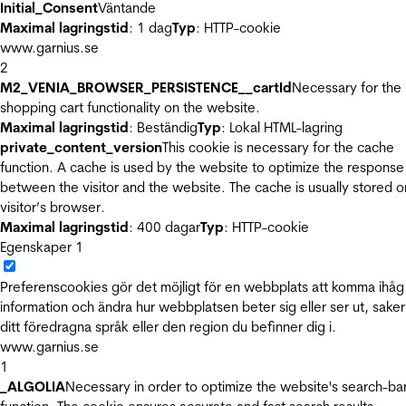
Initial_Consent
Väntande
Maximal lagringstid
: 1 dag
Typ
: HTTP-cookie
www.garnius.se
2
M2_VENIA_BROWSER_PERSISTENCE__cartId
Necessary for the
shopping cart functionality on the website.
Maximal lagringstid
: Beständig
Typ
: Lokal HTML-lagring
private_content_version
This cookie is necessary for the cache
function. A cache is used by the website to optimize the response
between the visitor and the website. The cache is usually stored o
visitor’s browser.
Maximal lagringstid
: 400 dagar
Typ
: HTTP-cookie
Egenskaper
1
Preferenscookies gör det möjligt för en webbplats att komma ihåg
information och ändra hur webbplatsen beter sig eller ser ut, sake
ditt föredragna språk eller den region du befinner dig i.
www.garnius.se
1
_ALGOLIA
Necessary in order to optimize the website's search-ba