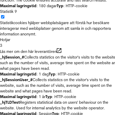
function. The cookie ensures accurate and fast search results.
Maximal lagringstid
: 180 dagar
Typ
: HTTP-cookie
Statistik
9
Statistikcookies hjälper webbplatsägare att förstå hur besökare
interagerar med webbplatser genom att samla in och rapportera
information anonymt.
Hotjar
3
Läs mer om den här leverantören
_hjSession_#
Collects statistics on the visitor's visits to the websit
such as the number of visits, average time spent on the website a
what pages have been read.
Maximal lagringstid
: 1 dag
Typ
: HTTP-cookie
_hjSessionUser_#
Collects statistics on the visitor's visits to the
website, such as the number of visits, average time spent on the
website and what pages have been read.
Maximal lagringstid
: 1 år
Typ
: HTTP-cookie
_hjTLDTest
Registers statistical data on users' behaviour on the
website. Used for internal analytics by the website operator.
Maximal lagringstid
: Session
Typ
: HTTP-cookie