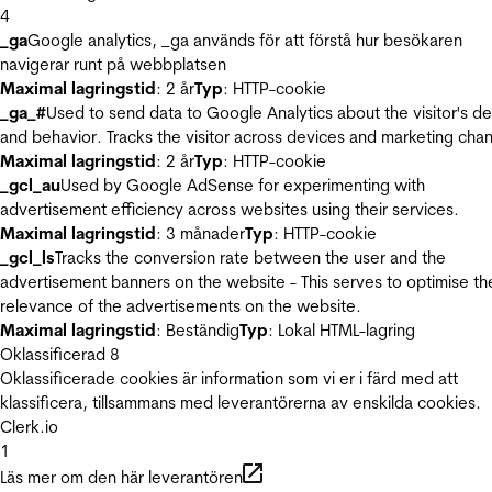
4
_ga
Google analytics, _ga används för att förstå hur besökaren
navigerar runt på webbplatsen
Maximal lagringstid
: 2 år
Typ
: HTTP-cookie
_ga_#
Used to send data to Google Analytics about the visitor's d
and behavior. Tracks the visitor across devices and marketing chan
Maximal lagringstid
: 2 år
Typ
: HTTP-cookie
_gcl_au
Used by Google AdSense for experimenting with
advertisement efficiency across websites using their services.
Maximal lagringstid
: 3 månader
Typ
: HTTP-cookie
_gcl_ls
Tracks the conversion rate between the user and the
advertisement banners on the website - This serves to optimise th
relevance of the advertisements on the website.
Maximal lagringstid
: Beständig
Typ
: Lokal HTML-lagring
Oklassificerad
8
Oklassificerade cookies är information som vi er i färd med att
klassificera, tillsammans med leverantörerna av enskilda cookies.
Clerk.io
1
Läs mer om den här leverantören