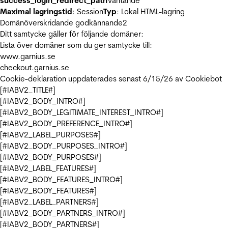
success_login_redirect_path
Väntande
Maximal lagringstid
: Session
Typ
: Lokal HTML-lagring
Domänöverskridande godkännande
2
Ditt samtycke gäller för följande domäner:
Lista över domäner som du ger samtycke till:
www.garnius.se
checkout.garnius.se
Cookie-deklaration uppdaterades senast 6/15/26 av
Cookiebot
[#IABV2_TITLE#]
[#IABV2_BODY_INTRO#]
[#IABV2_BODY_LEGITIMATE_INTEREST_INTRO#]
[#IABV2_BODY_PREFERENCE_INTRO#]
[#IABV2_LABEL_PURPOSES#]
[#IABV2_BODY_PURPOSES_INTRO#]
[#IABV2_BODY_PURPOSES#]
[#IABV2_LABEL_FEATURES#]
[#IABV2_BODY_FEATURES_INTRO#]
[#IABV2_BODY_FEATURES#]
[#IABV2_LABEL_PARTNERS#]
[#IABV2_BODY_PARTNERS_INTRO#]
[#IABV2_BODY_PARTNERS#]