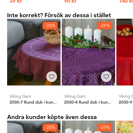
39
kr
90
kr
140
k
Inte korrekt? Försök av dessa i stället
-28%
-29%
Viking Garn
Viking Garn
Viking 
2030-7 Rund duk i kunststrikk
2030-4 Rund duk i kunsstrikk Lilla
2030-9
Andra kunder köpte även dessa
-28%
-29%