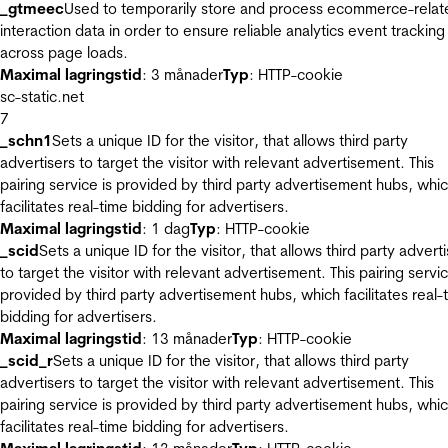
_gtmeec
Used to temporarily store and process ecommerce-relat
interaction data in order to ensure reliable analytics event tracking
across page loads.
Maximal lagringstid
: 3 månader
Typ
: HTTP-cookie
sc-static.net
7
_schn1
Sets a unique ID for the visitor, that allows third party
advertisers to target the visitor with relevant advertisement. This
pairing service is provided by third party advertisement hubs, whi
facilitates real-time bidding for advertisers.
Maximal lagringstid
: 1 dag
Typ
: HTTP-cookie
_scid
Sets a unique ID for the visitor, that allows third party advert
to target the visitor with relevant advertisement. This pairing servic
provided by third party advertisement hubs, which facilitates real-
bidding for advertisers.
Maximal lagringstid
: 13 månader
Typ
: HTTP-cookie
_scid_r
Sets a unique ID for the visitor, that allows third party
advertisers to target the visitor with relevant advertisement. This
pairing service is provided by third party advertisement hubs, whi
facilitates real-time bidding for advertisers.