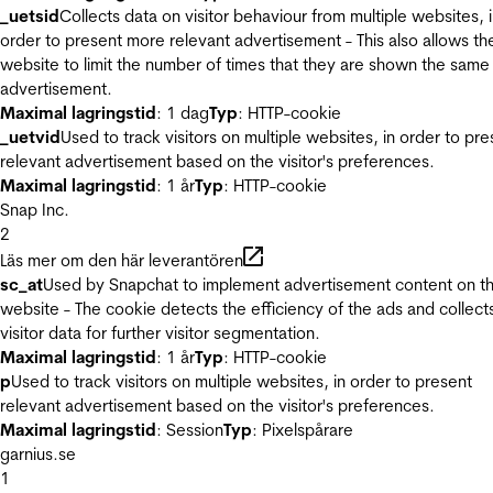
_uetsid
Collects data on visitor behaviour from multiple websites, 
order to present more relevant advertisement - This also allows th
website to limit the number of times that they are shown the same
advertisement.
Maximal lagringstid
: 1 dag
Typ
: HTTP-cookie
_uetvid
Used to track visitors on multiple websites, in order to pre
relevant advertisement based on the visitor's preferences.
Maximal lagringstid
: 1 år
Typ
: HTTP-cookie
Snap Inc.
2
Läs mer om den här leverantören
sc_at
Used by Snapchat to implement advertisement content on t
website - The cookie detects the efficiency of the ads and collect
visitor data for further visitor segmentation.
Maximal lagringstid
: 1 år
Typ
: HTTP-cookie
p
Used to track visitors on multiple websites, in order to present
relevant advertisement based on the visitor's preferences.
Maximal lagringstid
: Session
Typ
: Pixelspårare
garnius.se
1