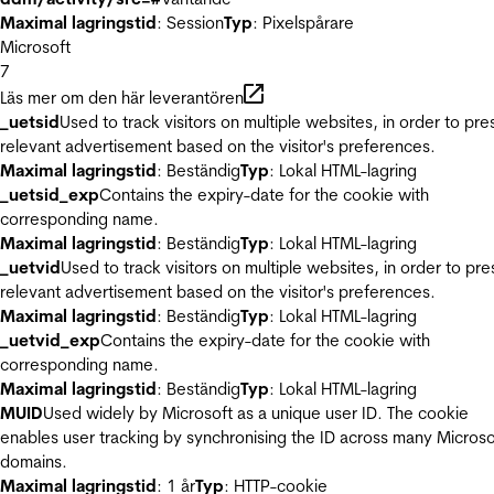
Maximal lagringstid
: Session
Typ
: Pixelspårare
Microsoft
7
Läs mer om den här leverantören
_uetsid
Used to track visitors on multiple websites, in order to pre
relevant advertisement based on the visitor's preferences.
Maximal lagringstid
: Beständig
Typ
: Lokal HTML-lagring
_uetsid_exp
Contains the expiry-date for the cookie with
corresponding name.
Maximal lagringstid
: Beständig
Typ
: Lokal HTML-lagring
_uetvid
Used to track visitors on multiple websites, in order to pre
relevant advertisement based on the visitor's preferences.
Maximal lagringstid
: Beständig
Typ
: Lokal HTML-lagring
_uetvid_exp
Contains the expiry-date for the cookie with
corresponding name.
Maximal lagringstid
: Beständig
Typ
: Lokal HTML-lagring
MUID
Used widely by Microsoft as a unique user ID. The cookie
enables user tracking by synchronising the ID across many Microso
domains.
Maximal lagringstid
: 1 år
Typ
: HTTP-cookie