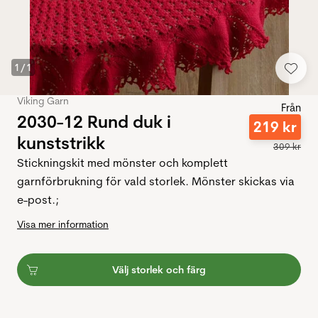
1
/
1
Viking Garn
Från
2030-12 Rund duk i
219
kr
kunststrikk
309
kr
Stickningskit med mönster och komplett
garnförbrukning för vald storlek. Mönster skickas via
e-post.;
Visa mer information
Välj storlek och färg