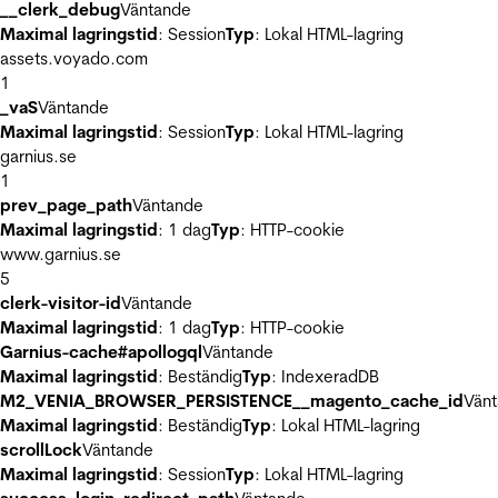
__clerk_debug
Väntande
Maximal lagringstid
: Session
Typ
: Lokal HTML-lagring
assets.voyado.com
1
_vaS
Väntande
Maximal lagringstid
: Session
Typ
: Lokal HTML-lagring
garnius.se
1
prev_page_path
Väntande
Maximal lagringstid
: 1 dag
Typ
: HTTP-cookie
www.garnius.se
5
clerk-visitor-id
Väntande
Maximal lagringstid
: 1 dag
Typ
: HTTP-cookie
Garnius-cache#apollogql
Väntande
Maximal lagringstid
: Beständig
Typ
: IndexeradDB
M2_VENIA_BROWSER_PERSISTENCE__magento_cache_id
Vän
Maximal lagringstid
: Beständig
Typ
: Lokal HTML-lagring
scrollLock
Väntande
Maximal lagringstid
: Session
Typ
: Lokal HTML-lagring