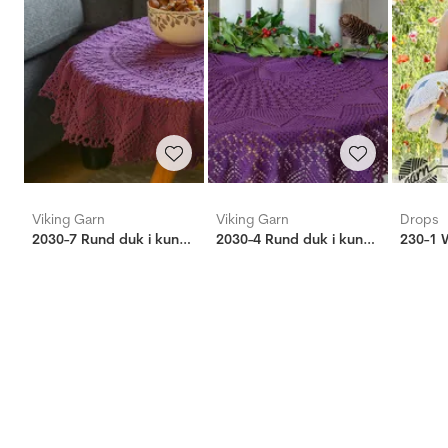
Viking Garn
Viking Garn
Drops
2030-7 Rund duk i kunststrikk
2030-4 Rund duk i kunsstrikk Lilla
230-1 W