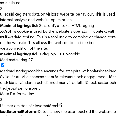
sc-static.net
2
u_scsid
Registers data on visitors' website-behaviour. This is used 
internal analysis and website optimization.
Maximal lagringstid
: Session
Typ
: Lokal HTML-lagring
X-AB
This cookie is used by the website’s operator in context with
multi-variate testing. This is a tool used to combine or change con
on the website. This allows the website to find the best
variation/edition of the site.
Maximal lagringstid
: 1 dag
Typ
: HTTP-cookie
Marknadsföring
27
Marknadsföringscookies används för att spåra webbplatsbesökare
Syftet är att visa annonser som är relevanta och engagerande för
enskilda användaren och därmed mer värdefulla för publicister och
tredjepartsannonsörer.
Meta Platforms, Inc.
3
Läs mer om den här leverantören
lastExternalReferrer
Detects how the user reached the website 