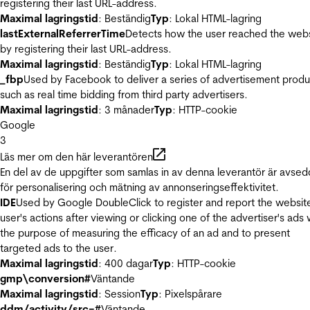
registering their last URL-address.
Maximal lagringstid
: Beständig
Typ
: Lokal HTML-lagring
lastExternalReferrerTime
Detects how the user reached the web
by registering their last URL-address.
Maximal lagringstid
: Beständig
Typ
: Lokal HTML-lagring
_fbp
Used by Facebook to deliver a series of advertisement produ
such as real time bidding from third party advertisers.
Maximal lagringstid
: 3 månader
Typ
: HTTP-cookie
Google
3
Läs mer om den här leverantören
En del av de uppgifter som samlas in av denna leverantör är avse
för personalisering och mätning av annonseringseffektivitet.
IDE
Used by Google DoubleClick to register and report the websit
user's actions after viewing or clicking one of the advertiser's ads 
the purpose of measuring the efficacy of an ad and to present
targeted ads to the user.
Maximal lagringstid
: 400 dagar
Typ
: HTTP-cookie
gmp\conversion#
Väntande
Maximal lagringstid
: Session
Typ
: Pixelspårare
ddm/activity/src=#
Väntande