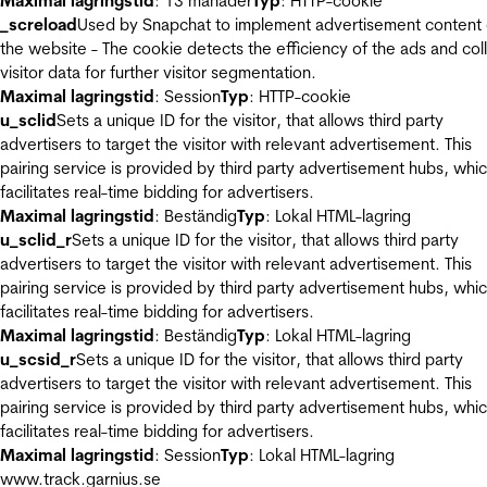
Maximal lagringstid
: 13 månader
Typ
: HTTP-cookie
_screload
Used by Snapchat to implement advertisement content
the website - The cookie detects the efficiency of the ads and col
visitor data for further visitor segmentation.
Maximal lagringstid
: Session
Typ
: HTTP-cookie
u_sclid
Sets a unique ID for the visitor, that allows third party
advertisers to target the visitor with relevant advertisement. This
pairing service is provided by third party advertisement hubs, whi
facilitates real-time bidding for advertisers.
Maximal lagringstid
: Beständig
Typ
: Lokal HTML-lagring
u_sclid_r
Sets a unique ID for the visitor, that allows third party
advertisers to target the visitor with relevant advertisement. This
pairing service is provided by third party advertisement hubs, whi
facilitates real-time bidding for advertisers.
Maximal lagringstid
: Beständig
Typ
: Lokal HTML-lagring
u_scsid_r
Sets a unique ID for the visitor, that allows third party
advertisers to target the visitor with relevant advertisement. This
pairing service is provided by third party advertisement hubs, whi
facilitates real-time bidding for advertisers.
Maximal lagringstid
: Session
Typ
: Lokal HTML-lagring
www.track.garnius.se