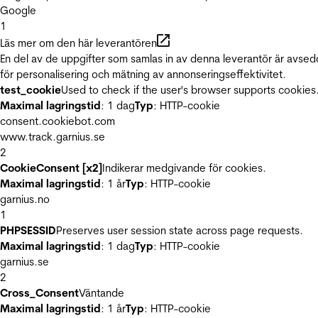
Google
1
Läs mer om den här leverantören
En del av de uppgifter som samlas in av denna leverantör är avse
för personalisering och mätning av annonseringseffektivitet.
test_cookie
Used to check if the user's browser supports cookies
Maximal lagringstid
: 1 dag
Typ
: HTTP-cookie
consent.cookiebot.com
www.track.garnius.se
2
CookieConsent [x2]
Indikerar medgivande för cookies.
Maximal lagringstid
: 1 år
Typ
: HTTP-cookie
garnius.no
1
PHPSESSID
Preserves user session state across page requests.
Maximal lagringstid
: 1 dag
Typ
: HTTP-cookie
garnius.se
2
Cross_Consent
Väntande
Maximal lagringstid
: 1 år
Typ
: HTTP-cookie