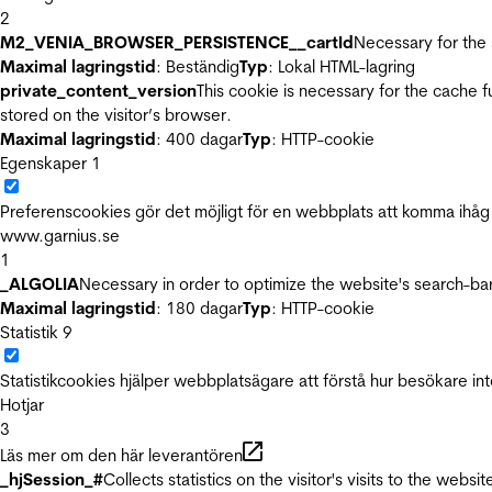
2
M2_VENIA_BROWSER_PERSISTENCE__cartId
Necessary for the 
Maximal lagringstid
: Beständig
Typ
: Lokal HTML-lagring
private_content_version
This cookie is necessary for the cache 
stored on the visitor’s browser.
Maximal lagringstid
: 400 dagar
Typ
: HTTP-cookie
Egenskaper
1
Preferenscookies gör det möjligt för en webbplats att komma ihåg i
www.garnius.se
1
_ALGOLIA
Necessary in order to optimize the website's search-bar
Maximal lagringstid
: 180 dagar
Typ
: HTTP-cookie
Statistik
9
Statistikcookies hjälper webbplatsägare att förstå hur besökare 
Hotjar
3
Läs mer om den här leverantören
_hjSession_#
Collects statistics on the visitor's visits to the we