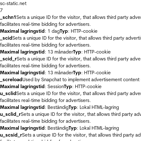
sc-static.net
7
_schn1
Sets a unique ID for the visitor, that allows third party adv
facilitates real-time bidding for advertisers.
Maximal lagringstid
: 1 dag
Typ
: HTTP-cookie
_scid
Sets a unique ID for the visitor, that allows third party adver
facilitates real-time bidding for advertisers.
Maximal lagringstid
: 13 månader
Typ
: HTTP-cookie
_scid_r
Sets a unique ID for the visitor, that allows third party adv
facilitates real-time bidding for advertisers.
Maximal lagringstid
: 13 månader
Typ
: HTTP-cookie
_screload
Used by Snapchat to implement advertisement content on 
Maximal lagringstid
: Session
Typ
: HTTP-cookie
u_sclid
Sets a unique ID for the visitor, that allows third party adv
facilitates real-time bidding for advertisers.
Maximal lagringstid
: Beständig
Typ
: Lokal HTML-lagring
u_sclid_r
Sets a unique ID for the visitor, that allows third party a
facilitates real-time bidding for advertisers.
Maximal lagringstid
: Beständig
Typ
: Lokal HTML-lagring
u_scsid_r
Sets a unique ID for the visitor, that allows third party 