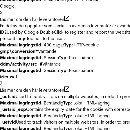
Google
3
Läs mer om den här leverantören
En del av de uppgifter som samlas in av denna leverantör är avsed
IDE
Used by Google DoubleClick to register and report the website u
present targeted ads to the user.
Maximal lagringstid
: 400 dagar
Typ
: HTTP-cookie
gmp\conversion#
Väntande
Maximal lagringstid
: Session
Typ
: Pixelspårare
ddm/activity/src=#
Väntande
Maximal lagringstid
: Session
Typ
: Pixelspårare
Microsoft
7
Läs mer om den här leverantören
_uetsid
Used to track visitors on multiple websites, in order to pr
Maximal lagringstid
: Beständig
Typ
: Lokal HTML-lagring
_uetsid_exp
Contains the expiry-date for the cookie with corres
Maximal lagringstid
: Beständig
Typ
: Lokal HTML-lagring
_uetvid
Used to track visitors on multiple websites, in order to pr
Maximal lagringstid
: Beständig
Typ
: Lokal HTML-lagring