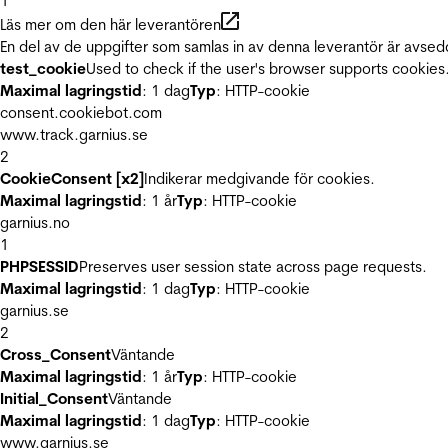
1
Läs mer om den här leverantören
En del av de uppgifter som samlas in av denna leverantör är avsed
test_cookie
Used to check if the user's browser supports cookies
Maximal lagringstid
: 1 dag
Typ
: HTTP-cookie
consent.cookiebot.com
www.track.garnius.se
2
CookieConsent [x2]
Indikerar medgivande för cookies.
Maximal lagringstid
: 1 år
Typ
: HTTP-cookie
garnius.no
1
PHPSESSID
Preserves user session state across page requests.
Maximal lagringstid
: 1 dag
Typ
: HTTP-cookie
garnius.se
2
Cross_Consent
Väntande
Maximal lagringstid
: 1 år
Typ
: HTTP-cookie
Initial_Consent
Väntande
Maximal lagringstid
: 1 dag
Typ
: HTTP-cookie
www.garnius.se