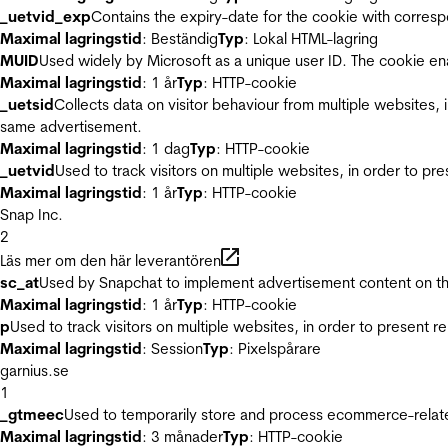
_uetvid_exp
Contains the expiry-date for the cookie with corres
Maximal lagringstid
: Beständig
Typ
: Lokal HTML-lagring
MUID
Used widely by Microsoft as a unique user ID. The cookie en
Maximal lagringstid
: 1 år
Typ
: HTTP-cookie
_uetsid
Collects data on visitor behaviour from multiple websites, 
same advertisement.
Maximal lagringstid
: 1 dag
Typ
: HTTP-cookie
_uetvid
Used to track visitors on multiple websites, in order to pr
Maximal lagringstid
: 1 år
Typ
: HTTP-cookie
Snap Inc.
2
Läs mer om den här leverantören
sc_at
Used by Snapchat to implement advertisement content on the w
Maximal lagringstid
: 1 år
Typ
: HTTP-cookie
p
Used to track visitors on multiple websites, in order to present 
Maximal lagringstid
: Session
Typ
: Pixelspårare
garnius.se
1
_gtmeec
Used to temporarily store and process ecommerce-related 
Maximal lagringstid
: 3 månader
Typ
: HTTP-cookie