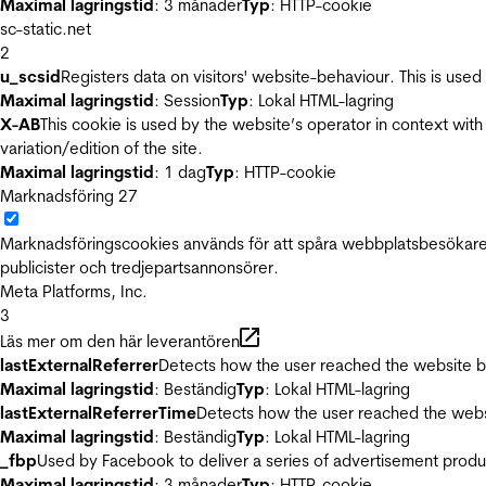
Maximal lagringstid
: 3 månader
Typ
: HTTP-cookie
sc-static.net
2
u_scsid
Registers data on visitors' website-behaviour. This is used 
Maximal lagringstid
: Session
Typ
: Lokal HTML-lagring
X-AB
This cookie is used by the website’s operator in context with 
variation/edition of the site.
Maximal lagringstid
: 1 dag
Typ
: HTTP-cookie
Marknadsföring
27
Marknadsföringscookies används för att spåra webbplatsbesökare.
publicister och tredjepartsannonsörer.
Meta Platforms, Inc.
3
Läs mer om den här leverantören
lastExternalReferrer
Detects how the user reached the website by 
Maximal lagringstid
: Beständig
Typ
: Lokal HTML-lagring
lastExternalReferrerTime
Detects how the user reached the websi
Maximal lagringstid
: Beständig
Typ
: Lokal HTML-lagring
_fbp
Used by Facebook to deliver a series of advertisement product
Maximal lagringstid
: 3 månader
Typ
: HTTP-cookie