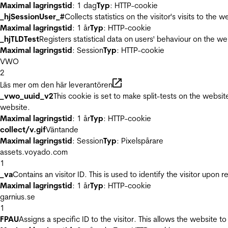
Maximal lagringstid
: 1 dag
Typ
: HTTP-cookie
_hjSessionUser_#
Collects statistics on the visitor's visits to t
Maximal lagringstid
: 1 år
Typ
: HTTP-cookie
_hjTLDTest
Registers statistical data on users' behaviour on the we
Maximal lagringstid
: Session
Typ
: HTTP-cookie
VWO
2
Läs mer om den här leverantören
_vwo_uuid_v2
This cookie is set to make split-tests on the websi
website.
Maximal lagringstid
: 1 år
Typ
: HTTP-cookie
collect/v.gif
Väntande
Maximal lagringstid
: Session
Typ
: Pixelspårare
assets.voyado.com
1
_va
Contains an visitor ID. This is used to identify the visitor upon 
Maximal lagringstid
: 1 år
Typ
: HTTP-cookie
garnius.se
1
FPAU
Assigns a specific ID to the visitor. This allows the website to