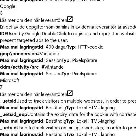
Google
3
Läs mer om den här leverantören
En del av de uppgifter som samlas in av denna leverantör är avsed
IDE
Used by Google DoubleClick to register and report the website u
present targeted ads to the user.
Maximal lagringstid
: 400 dagar
Typ
: HTTP-cookie
gmp\conversion#
Väntande
Maximal lagringstid
: Session
Typ
: Pixelspårare
ddm/activity/src=#
Väntande
Maximal lagringstid
: Session
Typ
: Pixelspårare
Microsoft
7
Läs mer om den här leverantören
_uetsid
Used to track visitors on multiple websites, in order to pr
Maximal lagringstid
: Beständig
Typ
: Lokal HTML-lagring
_uetsid_exp
Contains the expiry-date for the cookie with corres
Maximal lagringstid
: Beständig
Typ
: Lokal HTML-lagring
_uetvid
Used to track visitors on multiple websites, in order to pr
Maximal lagringstid
: Beständig
Typ
: Lokal HTML-lagring