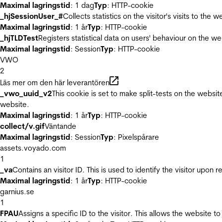
Maximal lagringstid
: 1 dag
Typ
: HTTP-cookie
_hjSessionUser_#
Collects statistics on the visitor's visits to t
Maximal lagringstid
: 1 år
Typ
: HTTP-cookie
_hjTLDTest
Registers statistical data on users' behaviour on the we
Maximal lagringstid
: Session
Typ
: HTTP-cookie
VWO
2
Läs mer om den här leverantören
_vwo_uuid_v2
This cookie is set to make split-tests on the websi
website.
Maximal lagringstid
: 1 år
Typ
: HTTP-cookie
collect/v.gif
Väntande
Maximal lagringstid
: Session
Typ
: Pixelspårare
assets.voyado.com
1
_va
Contains an visitor ID. This is used to identify the visitor upon 
Maximal lagringstid
: 1 år
Typ
: HTTP-cookie
garnius.se
1
FPAU
Assigns a specific ID to the visitor. This allows the website to