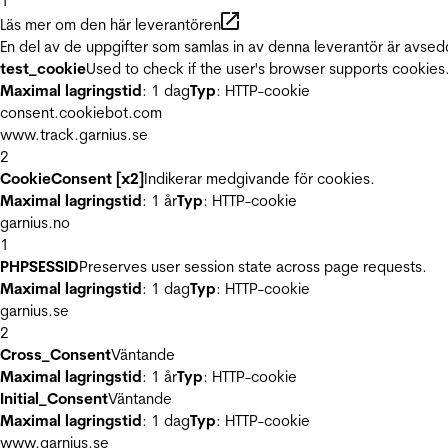
1
Läs mer om den här leverantören
En del av de uppgifter som samlas in av denna leverantör är avsed
test_cookie
Used to check if the user's browser supports cookies
Maximal lagringstid
: 1 dag
Typ
: HTTP-cookie
consent.cookiebot.com
www.track.garnius.se
2
CookieConsent [x2]
Indikerar medgivande för cookies.
Maximal lagringstid
: 1 år
Typ
: HTTP-cookie
garnius.no
1
PHPSESSID
Preserves user session state across page requests.
Maximal lagringstid
: 1 dag
Typ
: HTTP-cookie
garnius.se
2
Cross_Consent
Väntande
Maximal lagringstid
: 1 år
Typ
: HTTP-cookie
Initial_Consent
Väntande
Maximal lagringstid
: 1 dag
Typ
: HTTP-cookie
www.garnius.se