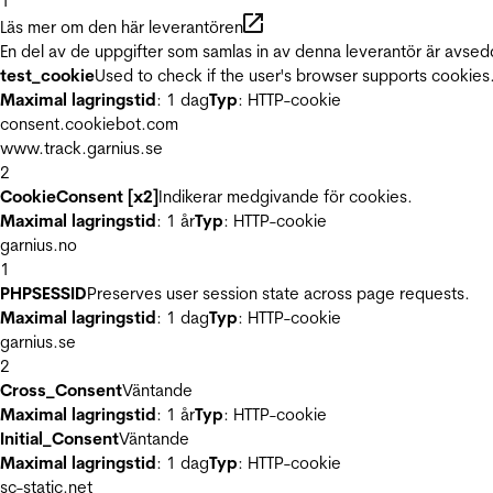
1
Läs mer om den här leverantören
En del av de uppgifter som samlas in av denna leverantör är avsed
test_cookie
Used to check if the user's browser supports cookies
Maximal lagringstid
: 1 dag
Typ
: HTTP-cookie
consent.cookiebot.com
www.track.garnius.se
2
CookieConsent [x2]
Indikerar medgivande för cookies.
Maximal lagringstid
: 1 år
Typ
: HTTP-cookie
garnius.no
1
PHPSESSID
Preserves user session state across page requests.
Maximal lagringstid
: 1 dag
Typ
: HTTP-cookie
garnius.se
2
Cross_Consent
Väntande
Maximal lagringstid
: 1 år
Typ
: HTTP-cookie
Initial_Consent
Väntande
Maximal lagringstid
: 1 dag
Typ
: HTTP-cookie
sc-static.net