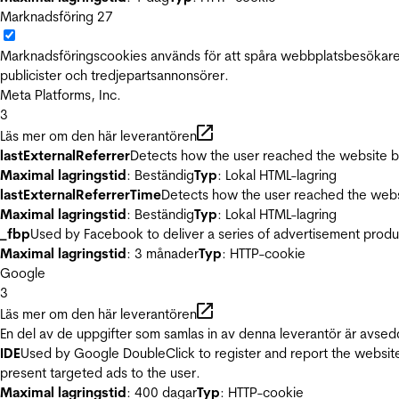
Marknadsföring
27
Marknadsföringscookies används för att spåra webbplatsbesökare.
publicister och tredjepartsannonsörer.
Meta Platforms, Inc.
3
Läs mer om den här leverantören
lastExternalReferrer
Detects how the user reached the website by 
Maximal lagringstid
: Beständig
Typ
: Lokal HTML-lagring
lastExternalReferrerTime
Detects how the user reached the websi
Maximal lagringstid
: Beständig
Typ
: Lokal HTML-lagring
_fbp
Used by Facebook to deliver a series of advertisement product
Maximal lagringstid
: 3 månader
Typ
: HTTP-cookie
Google
3
Läs mer om den här leverantören
En del av de uppgifter som samlas in av denna leverantör är avsed
IDE
Used by Google DoubleClick to register and report the website u
present targeted ads to the user.
Maximal lagringstid
: 400 dagar
Typ
: HTTP-cookie