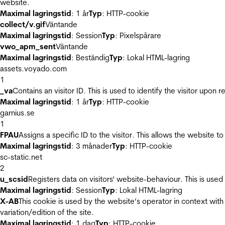
website.
Maximal lagringstid
: 1 år
Typ
: HTTP-cookie
collect/v.gif
Väntande
Maximal lagringstid
: Session
Typ
: Pixelspårare
vwo_apm_sent
Väntande
Maximal lagringstid
: Beständig
Typ
: Lokal HTML-lagring
assets.voyado.com
1
_va
Contains an visitor ID. This is used to identify the visitor upon 
Maximal lagringstid
: 1 år
Typ
: HTTP-cookie
garnius.se
1
FPAU
Assigns a specific ID to the visitor. This allows the website to
Maximal lagringstid
: 3 månader
Typ
: HTTP-cookie
sc-static.net
2
u_scsid
Registers data on visitors' website-behaviour. This is used 
Maximal lagringstid
: Session
Typ
: Lokal HTML-lagring
X-AB
This cookie is used by the website’s operator in context with 
variation/edition of the site.
Maximal lagringstid
: 1 dag
Typ
: HTTP-cookie