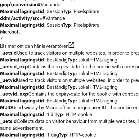
gmp\conversion#
Väntande
Maximal lagringstid
: Session
Typ
: Pixelspårare
ddm/activity/src=#
Väntande
Maximal lagringstid
: Session
Typ
: Pixelspårare
Microsoft
7
Läs mer om den här leverantören
_uetsid
Used to track visitors on multiple websites, in order to pr
Maximal lagringstid
: Beständig
Typ
: Lokal HTML-lagring
_uetsid_exp
Contains the expiry-date for the cookie with corres
Maximal lagringstid
: Beständig
Typ
: Lokal HTML-lagring
_uetvid
Used to track visitors on multiple websites, in order to pr
Maximal lagringstid
: Beständig
Typ
: Lokal HTML-lagring
_uetvid_exp
Contains the expiry-date for the cookie with corres
Maximal lagringstid
: Beständig
Typ
: Lokal HTML-lagring
MUID
Used widely by Microsoft as a unique user ID. The cookie en
Maximal lagringstid
: 1 år
Typ
: HTTP-cookie
_uetsid
Collects data on visitor behaviour from multiple websites, 
same advertisement.
Maximal lagringstid
: 1 dag
Typ
: HTTP-cookie