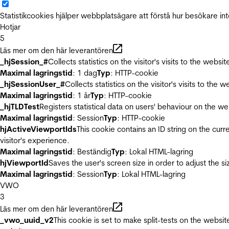
Statistikcookies hjälper webbplatsägare att förstå hur besökare 
Hotjar
5
Läs mer om den här leverantören
_hjSession_#
Collects statistics on the visitor's visits to the we
Maximal lagringstid
: 1 dag
Typ
: HTTP-cookie
_hjSessionUser_#
Collects statistics on the visitor's visits to t
Maximal lagringstid
: 1 år
Typ
: HTTP-cookie
_hjTLDTest
Registers statistical data on users' behaviour on the we
Maximal lagringstid
: Session
Typ
: HTTP-cookie
hjActiveViewportIds
This cookie contains an ID string on the curr
visitor's experience.
Maximal lagringstid
: Beständig
Typ
: Lokal HTML-lagring
hjViewportId
Saves the user's screen size in order to adjust the s
Maximal lagringstid
: Session
Typ
: Lokal HTML-lagring
VWO
3
Läs mer om den här leverantören
_vwo_uuid_v2
This cookie is set to make split-tests on the websi