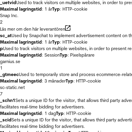
_uetvid
Used to track visitors on multiple websites, in order to pr
Maximal lagringstid
: 1 år
Typ
: HTTP-cookie
Snap Inc.
2
Läs mer om den här leverantören
sc_at
Used by Snapchat to implement advertisement content on the w
Maximal lagringstid
: 1 år
Typ
: HTTP-cookie
p
Used to track visitors on multiple websites, in order to present 
Maximal lagringstid
: Session
Typ
: Pixelspårare
garnius.se
1
_gtmeec
Used to temporarily store and process ecommerce-related 
Maximal lagringstid
: 3 månader
Typ
: HTTP-cookie
sc-static.net
7
_schn1
Sets a unique ID for the visitor, that allows third party adv
facilitates real-time bidding for advertisers.
Maximal lagringstid
: 1 dag
Typ
: HTTP-cookie
_scid
Sets a unique ID for the visitor, that allows third party adver
facilitates real-time bidding for advertisers.