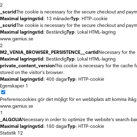
2
_scsrid
The cookie is necessary for the secure checkout and payme
Maximal lagringstid
: 13 månader
Typ
: HTTP-cookie
_scsrid
The cookie is necessary for the secure checkout and payme
Maximal lagringstid
: Beständig
Typ
: Lokal HTML-lagring
www.garnius.se
2
M2_VENIA_BROWSER_PERSISTENCE__cartId
Necessary for the 
Maximal lagringstid
: Beständig
Typ
: Lokal HTML-lagring
private_content_version
This cookie is necessary for the cache 
stored on the visitor’s browser.
Maximal lagringstid
: 400 dagar
Typ
: HTTP-cookie
Egenskaper
1
Preferenscookies gör det möjligt för en webbplats att komma ihåg i
www.garnius.se
1
_ALGOLIA
Necessary in order to optimize the website's search-bar
Maximal lagringstid
: 180 dagar
Typ
: HTTP-cookie
Statistik
12