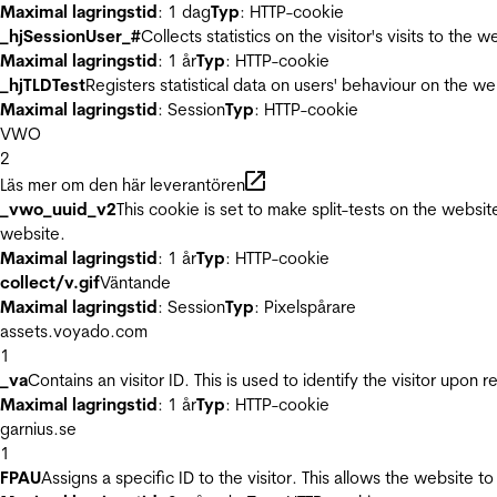
Maximal lagringstid
: 1 dag
Typ
: HTTP-cookie
_hjSessionUser_#
Collects statistics on the visitor's visits to t
Maximal lagringstid
: 1 år
Typ
: HTTP-cookie
_hjTLDTest
Registers statistical data on users' behaviour on the we
Maximal lagringstid
: Session
Typ
: HTTP-cookie
VWO
2
Läs mer om den här leverantören
_vwo_uuid_v2
This cookie is set to make split-tests on the websi
website.
Maximal lagringstid
: 1 år
Typ
: HTTP-cookie
collect/v.gif
Väntande
Maximal lagringstid
: Session
Typ
: Pixelspårare
assets.voyado.com
1
_va
Contains an visitor ID. This is used to identify the visitor upon 
Maximal lagringstid
: 1 år
Typ
: HTTP-cookie
garnius.se
1
FPAU
Assigns a specific ID to the visitor. This allows the website to