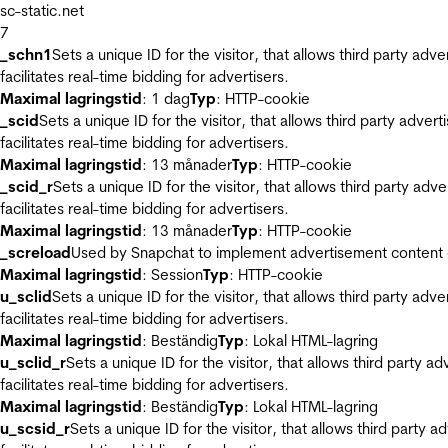
sc-static.net
7
_schn1
Sets a unique ID for the visitor, that allows third party adv
facilitates real-time bidding for advertisers.
Maximal lagringstid
: 1 dag
Typ
: HTTP-cookie
_scid
Sets a unique ID for the visitor, that allows third party adver
facilitates real-time bidding for advertisers.
Maximal lagringstid
: 13 månader
Typ
: HTTP-cookie
_scid_r
Sets a unique ID for the visitor, that allows third party adv
facilitates real-time bidding for advertisers.
Maximal lagringstid
: 13 månader
Typ
: HTTP-cookie
_screload
Used by Snapchat to implement advertisement content on 
Maximal lagringstid
: Session
Typ
: HTTP-cookie
u_sclid
Sets a unique ID for the visitor, that allows third party adv
facilitates real-time bidding for advertisers.
Maximal lagringstid
: Beständig
Typ
: Lokal HTML-lagring
u_sclid_r
Sets a unique ID for the visitor, that allows third party a
facilitates real-time bidding for advertisers.
Maximal lagringstid
: Beständig
Typ
: Lokal HTML-lagring
u_scsid_r
Sets a unique ID for the visitor, that allows third party 