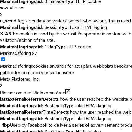
Maximal lagringstid
: 3 månader
Typ
: HTTP-cookie
sc-static.net
2
u_scsid
Registers data on visitors' website-behaviour. This is used 
Maximal lagringstid
: Session
Typ
: Lokal HTML-lagring
X-AB
This cookie is used by the website’s operator in context with 
variation/edition of the site.
Maximal lagringstid
: 1 dag
Typ
: HTTP-cookie
Marknadsföring
27
Marknadsföringscookies används för att spåra webbplatsbesökare.
publicister och tredjepartsannonsörer.
Meta Platforms, Inc.
3
Läs mer om den här leverantören
lastExternalReferrer
Detects how the user reached the website by 
Maximal lagringstid
: Beständig
Typ
: Lokal HTML-lagring
lastExternalReferrerTime
Detects how the user reached the websi
Maximal lagringstid
: Beständig
Typ
: Lokal HTML-lagring
_fbp
Used by Facebook to deliver a series of advertisement product
Maximal lagringstid
: 3 månader
Typ
: HTTP-cookie