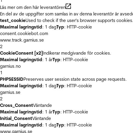
1
Läs mer om den här leverantören
En del av de uppgifter som samlas in av denna leverantör är avsed
test_cookie
Used to check if the user's browser supports cookies
Maximal lagringstid
: 1 dag
Typ
: HTTP-cookie
consent.cookiebot.com
www.track.garnius.se
2
CookieConsent [x2]
Indikerar medgivande för cookies.
Maximal lagringstid
: 1 år
Typ
: HTTP-cookie
garnius.no
1
PHPSESSID
Preserves user session state across page requests.
Maximal lagringstid
: 1 dag
Typ
: HTTP-cookie
garnius.se
2
Cross_Consent
Väntande
Maximal lagringstid
: 1 år
Typ
: HTTP-cookie
Initial_Consent
Väntande
Maximal lagringstid
: 1 dag
Typ
: HTTP-cookie
www.garnius.se