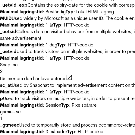
_uetvid_exp
Contains the expiry-date for the cookie with corres
Maximal lagringstid
: Beständig
Typ
: Lokal HTML-lagring
MUID
Used widely by Microsoft as a unique user ID. The cookie en
Maximal lagringstid
: 1 år
Typ
: HTTP-cookie
_uetsid
Collects data on visitor behaviour from multiple websites, 
same advertisement.
Maximal lagringstid
: 1 dag
Typ
: HTTP-cookie
_uetvid
Used to track visitors on multiple websites, in order to pr
Maximal lagringstid
: 1 år
Typ
: HTTP-cookie
Snap Inc.
2
Läs mer om den här leverantören
sc_at
Used by Snapchat to implement advertisement content on the w
Maximal lagringstid
: 1 år
Typ
: HTTP-cookie
p
Used to track visitors on multiple websites, in order to present 
Maximal lagringstid
: Session
Typ
: Pixelspårare
garnius.se
1
_gtmeec
Used to temporarily store and process ecommerce-related 
Maximal lagringstid
: 3 månader
Typ
: HTTP-cookie