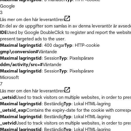
Google
3
Läs mer om den här leverantören
En del av de uppgifter som samlas in av denna leverantör är avsed
IDE
Used by Google DoubleClick to register and report the website u
present targeted ads to the user.
Maximal lagringstid
: 400 dagar
Typ
: HTTP-cookie
gmp\conversion#
Väntande
Maximal lagringstid
: Session
Typ
: Pixelspårare
ddm/activity/src=#
Väntande
Maximal lagringstid
: Session
Typ
: Pixelspårare
Microsoft
7
Läs mer om den här leverantören
_uetsid
Used to track visitors on multiple websites, in order to pr
Maximal lagringstid
: Beständig
Typ
: Lokal HTML-lagring
_uetsid_exp
Contains the expiry-date for the cookie with corres
Maximal lagringstid
: Beständig
Typ
: Lokal HTML-lagring
_uetvid
Used to track visitors on multiple websites, in order to pr
Maximal lagringstid
: Beständig
Typ
: Lokal HTML-lagring