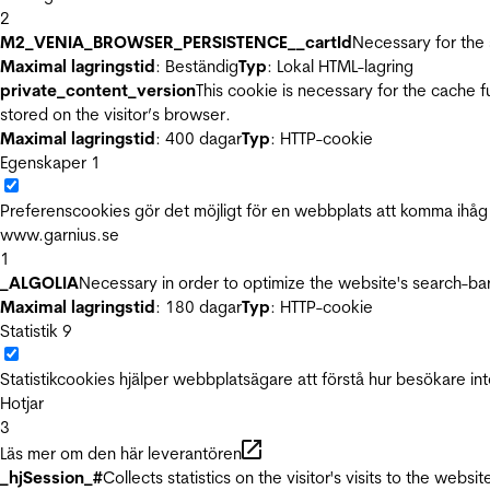
2
M2_VENIA_BROWSER_PERSISTENCE__cartId
Necessary for the 
Maximal lagringstid
: Beständig
Typ
: Lokal HTML-lagring
private_content_version
This cookie is necessary for the cache 
stored on the visitor’s browser.
Maximal lagringstid
: 400 dagar
Typ
: HTTP-cookie
Egenskaper
1
Preferenscookies gör det möjligt för en webbplats att komma ihåg i
www.garnius.se
1
_ALGOLIA
Necessary in order to optimize the website's search-bar
Maximal lagringstid
: 180 dagar
Typ
: HTTP-cookie
Statistik
9
Statistikcookies hjälper webbplatsägare att förstå hur besökare 
Hotjar
3
Läs mer om den här leverantören
_hjSession_#
Collects statistics on the visitor's visits to the we