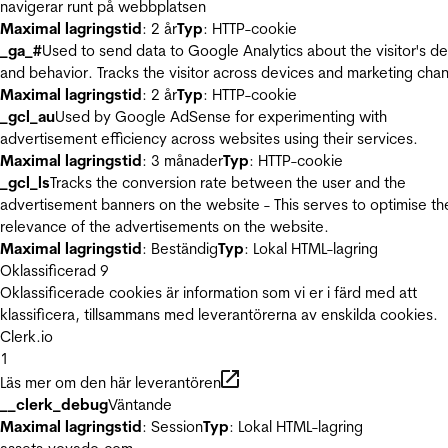
navigerar runt på webbplatsen
Maximal lagringstid
: 2 år
Typ
: HTTP-cookie
_ga_#
Used to send data to Google Analytics about the visitor's d
and behavior. Tracks the visitor across devices and marketing chan
Maximal lagringstid
: 2 år
Typ
: HTTP-cookie
_gcl_au
Used by Google AdSense for experimenting with
advertisement efficiency across websites using their services.
Maximal lagringstid
: 3 månader
Typ
: HTTP-cookie
_gcl_ls
Tracks the conversion rate between the user and the
advertisement banners on the website - This serves to optimise th
relevance of the advertisements on the website.
Maximal lagringstid
: Beständig
Typ
: Lokal HTML-lagring
Oklassificerad
9
Oklassificerade cookies är information som vi er i färd med att
klassificera, tillsammans med leverantörerna av enskilda cookies.
Clerk.io
1
Läs mer om den här leverantören
__clerk_debug
Väntande
Maximal lagringstid
: Session
Typ
: Lokal HTML-lagring