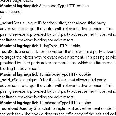
across page loads.
Maximal lagringstid
: 3 månader
Typ
: HTTP-cookie
sc-static.net
7
_schn1
Sets a unique ID for the visitor, that allows third party
advertisers to target the visitor with relevant advertisement. This
pairing service is provided by third party advertisement hubs, whi
facilitates real-time bidding for advertisers.
Maximal lagringstid
: 1 dag
Typ
: HTTP-cookie
_scid
Sets a unique ID for the visitor, that allows third party advert
to target the visitor with relevant advertisement. This pairing servic
provided by third party advertisement hubs, which facilitates real-
bidding for advertisers.
Maximal lagringstid
: 13 månader
Typ
: HTTP-cookie
_scid_r
Sets a unique ID for the visitor, that allows third party
advertisers to target the visitor with relevant advertisement. This
pairing service is provided by third party advertisement hubs, whi
facilitates real-time bidding for advertisers.
Maximal lagringstid
: 13 månader
Typ
: HTTP-cookie
_screload
Used by Snapchat to implement advertisement content
the website - The cookie detects the efficiency of the ads and col