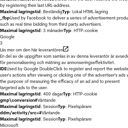
by registering their last URL-address.
Maximal lagringstid
: Beständig
Typ
: Lokal HTML-lagring
_fbp
Used by Facebook to deliver a series of advertisement produ
such as real time bidding from third party advertisers.
Maximal lagringstid
: 3 månader
Typ
: HTTP-cookie
Google
3
Läs mer om den här leverantören
En del av de uppgifter som samlas in av denna leverantör är avse
för personalisering och mätning av annonseringseffektivitet.
IDE
Used by Google DoubleClick to register and report the websit
user's actions after viewing or clicking one of the advertiser's ads 
the purpose of measuring the efficacy of an ad and to present
targeted ads to the user.
Maximal lagringstid
: 400 dagar
Typ
: HTTP-cookie
gmp\conversion#
Väntande
Maximal lagringstid
: Session
Typ
: Pixelspårare
ddm/activity/src=#
Väntande
Maximal lagringstid
: Session
Typ
: Pixelspårare
Microsoft