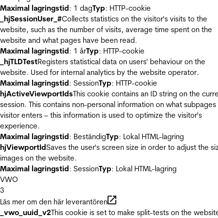
Maximal lagringstid
: 1 dag
Typ
: HTTP-cookie
_hjSessionUser_#
Collects statistics on the visitor's visits to the
website, such as the number of visits, average time spent on the
website and what pages have been read.
Maximal lagringstid
: 1 år
Typ
: HTTP-cookie
_hjTLDTest
Registers statistical data on users' behaviour on the
website. Used for internal analytics by the website operator.
Maximal lagringstid
: Session
Typ
: HTTP-cookie
hjActiveViewportIds
This cookie contains an ID string on the curr
session. This contains non-personal information on what subpages
visitor enters – this information is used to optimize the visitor's
experience.
Maximal lagringstid
: Beständig
Typ
: Lokal HTML-lagring
hjViewportId
Saves the user's screen size in order to adjust the si
images on the website.
Maximal lagringstid
: Session
Typ
: Lokal HTML-lagring
VWO
3
Läs mer om den här leverantören
_vwo_uuid_v2
This cookie is set to make split-tests on the websit