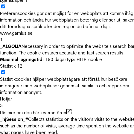
Egenskaper
1
Preferenscookies gör det möjligt för en webbplats att komma ihåg
information och ändra hur webbplatsen beter sig eller ser ut, sake
ditt föredragna språk eller den region du befinner dig i.
www.garnius.se
1
_ALGOLIA
Necessary in order to optimize the website's search-ba
function. The cookie ensures accurate and fast search results.
Maximal lagringstid
: 180 dagar
Typ
: HTTP-cookie
Statistik
12
Statistikcookies hjälper webbplatsägare att förstå hur besökare
interagerar med webbplatser genom att samla in och rapportera
information anonymt.
Hotjar
5
Läs mer om den här leverantören
_hjSession_#
Collects statistics on the visitor's visits to the websit
such as the number of visits, average time spent on the website a
what pages have been read.