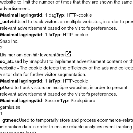
website to limit the number of times that they are shown the same
advertisement.
Maximal lagringstid
: 1 dag
Typ
: HTTP-cookie
_uetvid
Used to track visitors on multiple websites, in order to pre
relevant advertisement based on the visitor's preferences.
Maximal lagringstid
: 1 år
Typ
: HTTP-cookie
Snap Inc.
2
Läs mer om den här leverantören
sc_at
Used by Snapchat to implement advertisement content on t
website - The cookie detects the efficiency of the ads and collect
visitor data for further visitor segmentation.
Maximal lagringstid
: 1 år
Typ
: HTTP-cookie
p
Used to track visitors on multiple websites, in order to present
relevant advertisement based on the visitor's preferences.
Maximal lagringstid
: Session
Typ
: Pixelspårare
garnius.se
1
_gtmeec
Used to temporarily store and process ecommerce-relat
interaction data in order to ensure reliable analytics event tracking