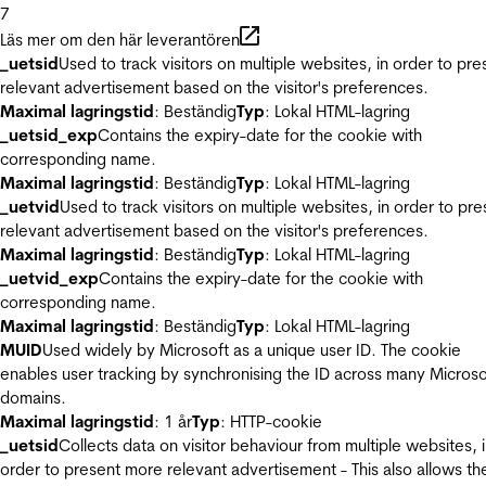
7
Läs mer om den här leverantören
_uetsid
Used to track visitors on multiple websites, in order to pre
relevant advertisement based on the visitor's preferences.
Maximal lagringstid
: Beständig
Typ
: Lokal HTML-lagring
_uetsid_exp
Contains the expiry-date for the cookie with
corresponding name.
Maximal lagringstid
: Beständig
Typ
: Lokal HTML-lagring
_uetvid
Used to track visitors on multiple websites, in order to pre
relevant advertisement based on the visitor's preferences.
Maximal lagringstid
: Beständig
Typ
: Lokal HTML-lagring
_uetvid_exp
Contains the expiry-date for the cookie with
corresponding name.
Maximal lagringstid
: Beständig
Typ
: Lokal HTML-lagring
MUID
Used widely by Microsoft as a unique user ID. The cookie
enables user tracking by synchronising the ID across many Microso
domains.
Maximal lagringstid
: 1 år
Typ
: HTTP-cookie
_uetsid
Collects data on visitor behaviour from multiple websites, 
order to present more relevant advertisement - This also allows th