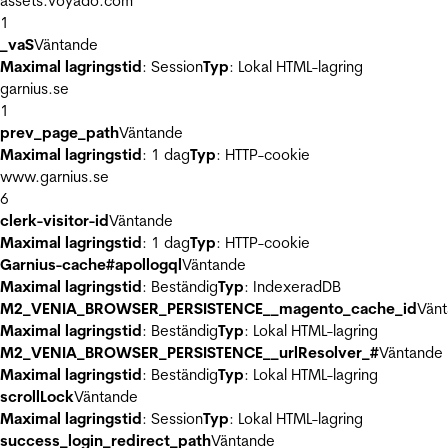
assets.voyado.com
1
_vaS
Väntande
Maximal lagringstid
: Session
Typ
: Lokal HTML-lagring
garnius.se
1
prev_page_path
Väntande
Maximal lagringstid
: 1 dag
Typ
: HTTP-cookie
www.garnius.se
6
clerk-visitor-id
Väntande
Maximal lagringstid
: 1 dag
Typ
: HTTP-cookie
Garnius-cache#apollogql
Väntande
Maximal lagringstid
: Beständig
Typ
: IndexeradDB
M2_VENIA_BROWSER_PERSISTENCE__magento_cache_id
Vän
Maximal lagringstid
: Beständig
Typ
: Lokal HTML-lagring
M2_VENIA_BROWSER_PERSISTENCE__urlResolver_#
Väntande
Maximal lagringstid
: Beständig
Typ
: Lokal HTML-lagring
scrollLock
Väntande
Maximal lagringstid
: Session
Typ
: Lokal HTML-lagring
success_login_redirect_path
Väntande