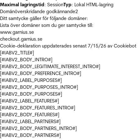
Maximal lagringstid
: Session
Typ
: Lokal HTML-lagring
Domänöverskridande godkännande
2
Ditt samtycke gäller för följande domäner:
Lista över domäner som du ger samtycke till:
www.garnius.se
checkout.garnius.se
Cookie-deklaration uppdaterades senast 7/15/26 av
Cookiebot
[#IABV2_TITLE#]
[#IABV2_BODY_INTRO#]
[#IABV2_BODY_LEGITIMATE_INTEREST_INTRO#]
[#IABV2_BODY_PREFERENCE_INTRO#]
[#IABV2_LABEL_PURPOSES#]
[#IABV2_BODY_PURPOSES_INTRO#]
[#IABV2_BODY_PURPOSES#]
[#IABV2_LABEL_FEATURES#]
[#IABV2_BODY_FEATURES_INTRO#]
[#IABV2_BODY_FEATURES#]
[#IABV2_LABEL_PARTNERS#]
[#IABV2_BODY_PARTNERS_INTRO#]
[#IABV2_BODY_PARTNERS#]