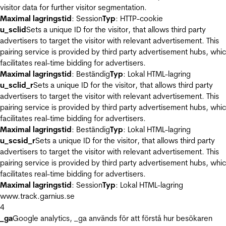
visitor data for further visitor segmentation.
Maximal lagringstid
: Session
Typ
: HTTP-cookie
u_sclid
Sets a unique ID for the visitor, that allows third party
advertisers to target the visitor with relevant advertisement. This
pairing service is provided by third party advertisement hubs, whi
facilitates real-time bidding for advertisers.
Maximal lagringstid
: Beständig
Typ
: Lokal HTML-lagring
u_sclid_r
Sets a unique ID for the visitor, that allows third party
advertisers to target the visitor with relevant advertisement. This
pairing service is provided by third party advertisement hubs, whi
facilitates real-time bidding for advertisers.
Maximal lagringstid
: Beständig
Typ
: Lokal HTML-lagring
u_scsid_r
Sets a unique ID for the visitor, that allows third party
advertisers to target the visitor with relevant advertisement. This
pairing service is provided by third party advertisement hubs, whi
facilitates real-time bidding for advertisers.
Maximal lagringstid
: Session
Typ
: Lokal HTML-lagring
www.track.garnius.se
4
_ga
Google analytics, _ga används för att förstå hur besökaren