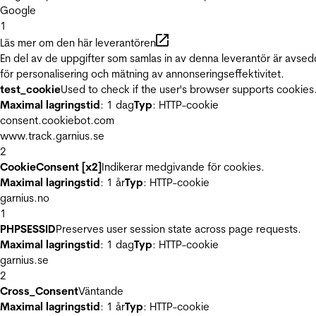
Google
1
Läs mer om den här leverantören
En del av de uppgifter som samlas in av denna leverantör är avse
för personalisering och mätning av annonseringseffektivitet.
test_cookie
Used to check if the user's browser supports cookies
Maximal lagringstid
: 1 dag
Typ
: HTTP-cookie
consent.cookiebot.com
www.track.garnius.se
2
CookieConsent [x2]
Indikerar medgivande för cookies.
Maximal lagringstid
: 1 år
Typ
: HTTP-cookie
garnius.no
1
PHPSESSID
Preserves user session state across page requests.
Maximal lagringstid
: 1 dag
Typ
: HTTP-cookie
garnius.se
2
Cross_Consent
Väntande
Maximal lagringstid
: 1 år
Typ
: HTTP-cookie