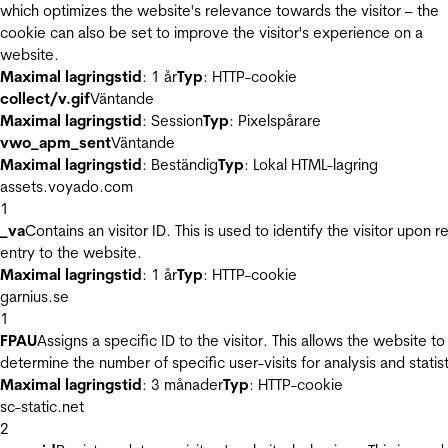
which optimizes the website's relevance towards the visitor – the
cookie can also be set to improve the visitor's experience on a
website.
Maximal lagringstid
: 1 år
Typ
: HTTP-cookie
collect/v.gif
Väntande
Maximal lagringstid
: Session
Typ
: Pixelspårare
vwo_apm_sent
Väntande
Maximal lagringstid
: Beständig
Typ
: Lokal HTML-lagring
assets.voyado.com
1
_va
Contains an visitor ID. This is used to identify the visitor upon r
entry to the website.
Maximal lagringstid
: 1 år
Typ
: HTTP-cookie
garnius.se
1
FPAU
Assigns a specific ID to the visitor. This allows the website to
determine the number of specific user-visits for analysis and statist
Maximal lagringstid
: 3 månader
Typ
: HTTP-cookie
sc-static.net
2