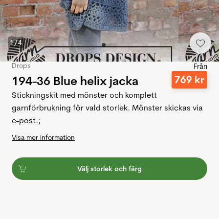
1
/
4
Drops
Från
194-36 Blue helix jacka
769
kr
Stickningskit med mönster och komplett
garnförbrukning för vald storlek. Mönster skickas via
e-post.;
Visa mer information
Välj storlek och färg