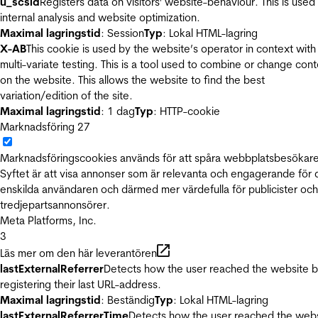
u_scsid
Registers data on visitors' website-behaviour. This is used 
internal analysis and website optimization.
Maximal lagringstid
: Session
Typ
: Lokal HTML-lagring
X-AB
This cookie is used by the website’s operator in context with
multi-variate testing. This is a tool used to combine or change con
on the website. This allows the website to find the best
variation/edition of the site.
Maximal lagringstid
: 1 dag
Typ
: HTTP-cookie
Marknadsföring
27
Marknadsföringscookies används för att spåra webbplatsbesökare
Syftet är att visa annonser som är relevanta och engagerande för
enskilda användaren och därmed mer värdefulla för publicister och
tredjepartsannonsörer.
Meta Platforms, Inc.
3
Läs mer om den här leverantören
lastExternalReferrer
Detects how the user reached the website 
registering their last URL-address.
Maximal lagringstid
: Beständig
Typ
: Lokal HTML-lagring
lastExternalReferrerTime
Detects how the user reached the web