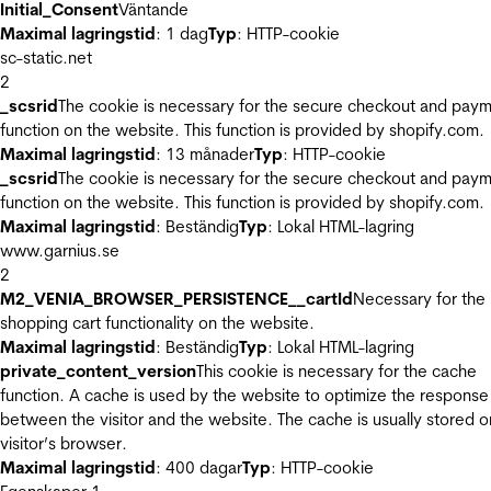
Initial_Consent
Väntande
Maximal lagringstid
: 1 dag
Typ
: HTTP-cookie
sc-static.net
2
_scsrid
The cookie is necessary for the secure checkout and pay
function on the website. This function is provided by shopify.com.
Maximal lagringstid
: 13 månader
Typ
: HTTP-cookie
_scsrid
The cookie is necessary for the secure checkout and pay
function on the website. This function is provided by shopify.com.
Maximal lagringstid
: Beständig
Typ
: Lokal HTML-lagring
www.garnius.se
2
M2_VENIA_BROWSER_PERSISTENCE__cartId
Necessary for the
shopping cart functionality on the website.
Maximal lagringstid
: Beständig
Typ
: Lokal HTML-lagring
private_content_version
This cookie is necessary for the cache
function. A cache is used by the website to optimize the response
between the visitor and the website. The cache is usually stored o
visitor’s browser.
Maximal lagringstid
: 400 dagar
Typ
: HTTP-cookie