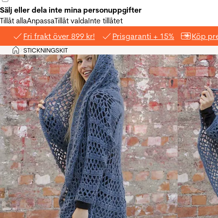
Sälj eller dela inte mina personuppgifter
Tillåt alla
Anpassa
Tillåt valda
Inte tillåtet
Fri frakt över 899 kr!
Prisgaranti + 15%
Köp pre
Hem
STICKNINGSKIT
>