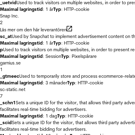
_uetvid
Used to track visitors on multiple websites, in order to pr
Maximal lagringstid
: 1 år
Typ
: HTTP-cookie
Snap Inc.
2
Läs mer om den här leverantören
sc_at
Used by Snapchat to implement advertisement content on the w
Maximal lagringstid
: 1 år
Typ
: HTTP-cookie
p
Used to track visitors on multiple websites, in order to present 
Maximal lagringstid
: Session
Typ
: Pixelspårare
garnius.se
1
_gtmeec
Used to temporarily store and process ecommerce-related 
Maximal lagringstid
: 3 månader
Typ
: HTTP-cookie
sc-static.net
7
_schn1
Sets a unique ID for the visitor, that allows third party adv
facilitates real-time bidding for advertisers.
Maximal lagringstid
: 1 dag
Typ
: HTTP-cookie
_scid
Sets a unique ID for the visitor, that allows third party adver
facilitates real-time bidding for advertisers.