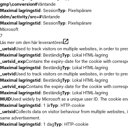
gmp\conversion#
Väntande
Maximal lagringstid
: Session
Typ
: Pixelspårare
ddm/activity/src=#
Väntande
Maximal lagringstid
: Session
Typ
: Pixelspårare
Microsoft
7
Läs mer om den här leverantören
_uetsid
Used to track visitors on multiple websites, in order to pr
Maximal lagringstid
: Beständig
Typ
: Lokal HTML-lagring
_uetsid_exp
Contains the expiry-date for the cookie with corres
Maximal lagringstid
: Beständig
Typ
: Lokal HTML-lagring
_uetvid
Used to track visitors on multiple websites, in order to pr
Maximal lagringstid
: Beständig
Typ
: Lokal HTML-lagring
_uetvid_exp
Contains the expiry-date for the cookie with corres
Maximal lagringstid
: Beständig
Typ
: Lokal HTML-lagring
MUID
Used widely by Microsoft as a unique user ID. The cookie en
Maximal lagringstid
: 1 år
Typ
: HTTP-cookie
_uetsid
Collects data on visitor behaviour from multiple websites, 
same advertisement.
Maximal lagringstid
: 1 dag
Typ
: HTTP-cookie