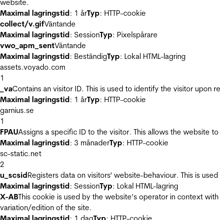
website.
Maximal lagringstid
: 1 år
Typ
: HTTP-cookie
collect/v.gif
Väntande
Maximal lagringstid
: Session
Typ
: Pixelspårare
vwo_apm_sent
Väntande
Maximal lagringstid
: Beständig
Typ
: Lokal HTML-lagring
assets.voyado.com
1
_va
Contains an visitor ID. This is used to identify the visitor upon 
Maximal lagringstid
: 1 år
Typ
: HTTP-cookie
garnius.se
1
FPAU
Assigns a specific ID to the visitor. This allows the website to
Maximal lagringstid
: 3 månader
Typ
: HTTP-cookie
sc-static.net
2
u_scsid
Registers data on visitors' website-behaviour. This is used 
Maximal lagringstid
: Session
Typ
: Lokal HTML-lagring
X-AB
This cookie is used by the website’s operator in context with 
variation/edition of the site.
Maximal lagringstid
: 1 dag
Typ
: HTTP-cookie