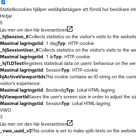
Statistikcookies hjälper webbplatsägare att förstå hur besökare 
Hotjar
5
Läs mer om den här leverantören
_hjSession_#
Collects statistics on the visitor's visits to the we
Maximal lagringstid
: 1 dag
Typ
: HTTP-cookie
_hjSessionUser_#
Collects statistics on the visitor's visits to t
Maximal lagringstid
: 1 år
Typ
: HTTP-cookie
_hjTLDTest
Registers statistical data on users' behaviour on the we
Maximal lagringstid
: Session
Typ
: HTTP-cookie
hjActiveViewportIds
This cookie contains an ID string on the curr
visitor's experience.
Maximal lagringstid
: Beständig
Typ
: Lokal HTML-lagring
hjViewportId
Saves the user's screen size in order to adjust the s
Maximal lagringstid
: Session
Typ
: Lokal HTML-lagring
VWO
3
Läs mer om den här leverantören
_vwo_uuid_v2
This cookie is set to make split-tests on the websi