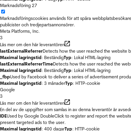
Marknadsföring
27
Marknadsföringscookies används för att spåra webbplatsbesökare.
publicister och tredjepartsannonsörer.
Meta Platforms, Inc.
3
Läs mer om den här leverantören
lastExternalReferrer
Detects how the user reached the website by 
Maximal lagringstid
: Beständig
Typ
: Lokal HTML-lagring
lastExternalReferrerTime
Detects how the user reached the websi
Maximal lagringstid
: Beständig
Typ
: Lokal HTML-lagring
_fbp
Used by Facebook to deliver a series of advertisement product
Maximal lagringstid
: 3 månader
Typ
: HTTP-cookie
Google
3
Läs mer om den här leverantören
En del av de uppgifter som samlas in av denna leverantör är avsed
IDE
Used by Google DoubleClick to register and report the website u
present targeted ads to the user.
Maximal lagringstid
: 400 dagar
Typ
: HTTP-cookie