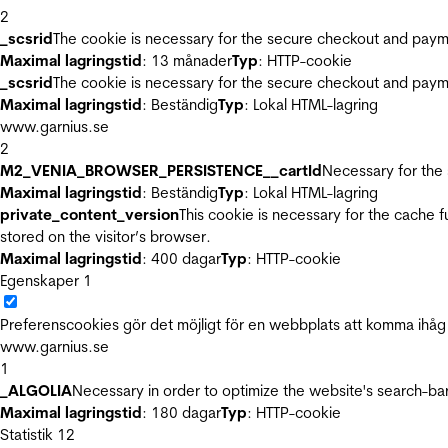
2
_scsrid
The cookie is necessary for the secure checkout and payme
Maximal lagringstid
: 13 månader
Typ
: HTTP-cookie
_scsrid
The cookie is necessary for the secure checkout and payme
Maximal lagringstid
: Beständig
Typ
: Lokal HTML-lagring
www.garnius.se
2
M2_VENIA_BROWSER_PERSISTENCE__cartId
Necessary for the 
Maximal lagringstid
: Beständig
Typ
: Lokal HTML-lagring
private_content_version
This cookie is necessary for the cache 
stored on the visitor’s browser.
Maximal lagringstid
: 400 dagar
Typ
: HTTP-cookie
Egenskaper
1
Preferenscookies gör det möjligt för en webbplats att komma ihåg i
www.garnius.se
1
_ALGOLIA
Necessary in order to optimize the website's search-bar
Maximal lagringstid
: 180 dagar
Typ
: HTTP-cookie
Statistik
12