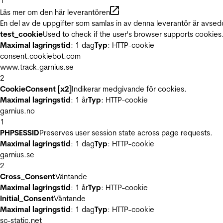
1
Läs mer om den här leverantören
En del av de uppgifter som samlas in av denna leverantör är avsed
test_cookie
Used to check if the user's browser supports cookies
Maximal lagringstid
: 1 dag
Typ
: HTTP-cookie
consent.cookiebot.com
www.track.garnius.se
2
CookieConsent [x2]
Indikerar medgivande för cookies.
Maximal lagringstid
: 1 år
Typ
: HTTP-cookie
garnius.no
1
PHPSESSID
Preserves user session state across page requests.
Maximal lagringstid
: 1 dag
Typ
: HTTP-cookie
garnius.se
2
Cross_Consent
Väntande
Maximal lagringstid
: 1 år
Typ
: HTTP-cookie
Initial_Consent
Väntande
Maximal lagringstid
: 1 dag
Typ
: HTTP-cookie
sc-static.net