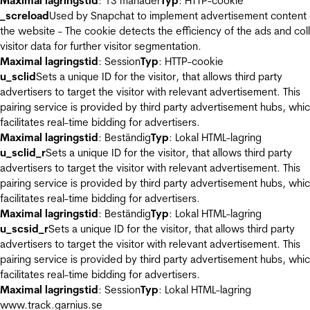
Maximal lagringstid
: 13 månader
Typ
: HTTP-cookie
_screload
Used by Snapchat to implement advertisement content
the website - The cookie detects the efficiency of the ads and col
visitor data for further visitor segmentation.
Maximal lagringstid
: Session
Typ
: HTTP-cookie
u_sclid
Sets a unique ID for the visitor, that allows third party
advertisers to target the visitor with relevant advertisement. This
pairing service is provided by third party advertisement hubs, whi
facilitates real-time bidding for advertisers.
Maximal lagringstid
: Beständig
Typ
: Lokal HTML-lagring
u_sclid_r
Sets a unique ID for the visitor, that allows third party
advertisers to target the visitor with relevant advertisement. This
pairing service is provided by third party advertisement hubs, whi
facilitates real-time bidding for advertisers.
Maximal lagringstid
: Beständig
Typ
: Lokal HTML-lagring
u_scsid_r
Sets a unique ID for the visitor, that allows third party
advertisers to target the visitor with relevant advertisement. This
pairing service is provided by third party advertisement hubs, whi
facilitates real-time bidding for advertisers.
Maximal lagringstid
: Session
Typ
: Lokal HTML-lagring
www.track.garnius.se