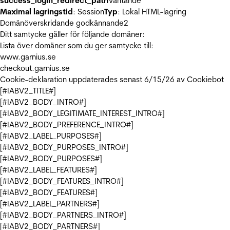
success_login_redirect_path
Väntande
Maximal lagringstid
: Session
Typ
: Lokal HTML-lagring
Domänöverskridande godkännande
2
Ditt samtycke gäller för följande domäner:
Lista över domäner som du ger samtycke till:
www.garnius.se
checkout.garnius.se
Cookie-deklaration uppdaterades senast 6/15/26 av
Cookiebot
[#IABV2_TITLE#]
[#IABV2_BODY_INTRO#]
[#IABV2_BODY_LEGITIMATE_INTEREST_INTRO#]
[#IABV2_BODY_PREFERENCE_INTRO#]
[#IABV2_LABEL_PURPOSES#]
[#IABV2_BODY_PURPOSES_INTRO#]
[#IABV2_BODY_PURPOSES#]
[#IABV2_LABEL_FEATURES#]
[#IABV2_BODY_FEATURES_INTRO#]
[#IABV2_BODY_FEATURES#]
[#IABV2_LABEL_PARTNERS#]
[#IABV2_BODY_PARTNERS_INTRO#]
[#IABV2_BODY_PARTNERS#]