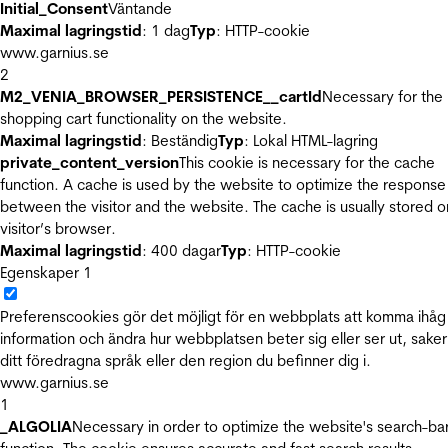
Initial_Consent
Väntande
Maximal lagringstid
: 1 dag
Typ
: HTTP-cookie
www.garnius.se
2
M2_VENIA_BROWSER_PERSISTENCE__cartId
Necessary for the
shopping cart functionality on the website.
Maximal lagringstid
: Beständig
Typ
: Lokal HTML-lagring
private_content_version
This cookie is necessary for the cache
function. A cache is used by the website to optimize the response
between the visitor and the website. The cache is usually stored o
visitor’s browser.
Maximal lagringstid
: 400 dagar
Typ
: HTTP-cookie
Egenskaper
1
Preferenscookies gör det möjligt för en webbplats att komma ihåg
information och ändra hur webbplatsen beter sig eller ser ut, sake
ditt föredragna språk eller den region du befinner dig i.
www.garnius.se
1
_ALGOLIA
Necessary in order to optimize the website's search-ba