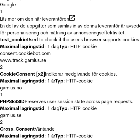
Google
1
Läs mer om den här leverantören
En del av de uppgifter som samlas in av denna leverantör är avse
för personalisering och mätning av annonseringseffektivitet.
test_cookie
Used to check if the user's browser supports cookies
Maximal lagringstid
: 1 dag
Typ
: HTTP-cookie
consent.cookiebot.com
www.track.garnius.se
2
CookieConsent [x2]
Indikerar medgivande för cookies.
Maximal lagringstid
: 1 år
Typ
: HTTP-cookie
garnius.no
1
PHPSESSID
Preserves user session state across page requests.
Maximal lagringstid
: 1 dag
Typ
: HTTP-cookie
garnius.se
2
Cross_Consent
Väntande
Maximal lagringstid
: 1 år
Typ
: HTTP-cookie