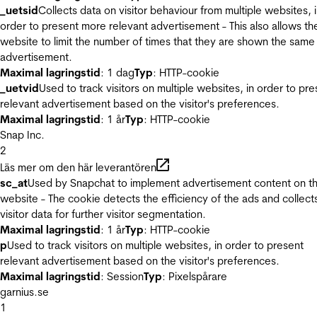
_uetsid
Collects data on visitor behaviour from multiple websites, 
order to present more relevant advertisement - This also allows th
website to limit the number of times that they are shown the same
advertisement.
Maximal lagringstid
: 1 dag
Typ
: HTTP-cookie
_uetvid
Used to track visitors on multiple websites, in order to pre
relevant advertisement based on the visitor's preferences.
Maximal lagringstid
: 1 år
Typ
: HTTP-cookie
Snap Inc.
2
Läs mer om den här leverantören
sc_at
Used by Snapchat to implement advertisement content on t
website - The cookie detects the efficiency of the ads and collect
visitor data for further visitor segmentation.
Maximal lagringstid
: 1 år
Typ
: HTTP-cookie
p
Used to track visitors on multiple websites, in order to present
relevant advertisement based on the visitor's preferences.
Maximal lagringstid
: Session
Typ
: Pixelspårare
garnius.se
1