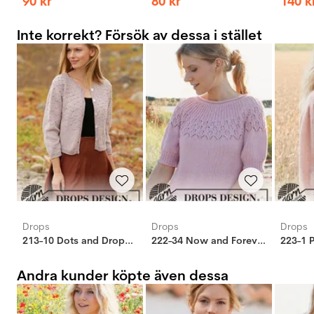
90
kr
80
kr
140
k
Inte korrekt? Försök av dessa i stället
Drops
Drops
Drops
213-10 Dots and Drops jakke
222-34 Now and Forever tröja
Andra kunder köpte även dessa