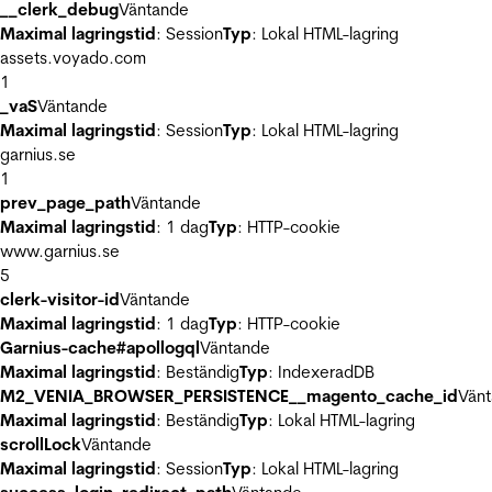
__clerk_debug
Väntande
Maximal lagringstid
: Session
Typ
: Lokal HTML-lagring
assets.voyado.com
1
_vaS
Väntande
Maximal lagringstid
: Session
Typ
: Lokal HTML-lagring
garnius.se
1
prev_page_path
Väntande
Maximal lagringstid
: 1 dag
Typ
: HTTP-cookie
www.garnius.se
5
clerk-visitor-id
Väntande
Maximal lagringstid
: 1 dag
Typ
: HTTP-cookie
Garnius-cache#apollogql
Väntande
Maximal lagringstid
: Beständig
Typ
: IndexeradDB
M2_VENIA_BROWSER_PERSISTENCE__magento_cache_id
Vän
Maximal lagringstid
: Beständig
Typ
: Lokal HTML-lagring
scrollLock
Väntande
Maximal lagringstid
: Session
Typ
: Lokal HTML-lagring