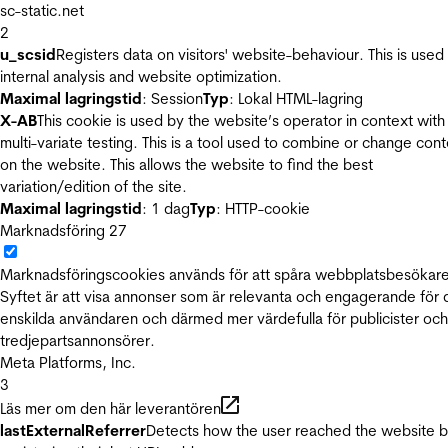
sc-static.net
2
u_scsid
Registers data on visitors' website-behaviour. This is used 
internal analysis and website optimization.
Maximal lagringstid
: Session
Typ
: Lokal HTML-lagring
X-AB
This cookie is used by the website’s operator in context with
multi-variate testing. This is a tool used to combine or change con
on the website. This allows the website to find the best
variation/edition of the site.
Maximal lagringstid
: 1 dag
Typ
: HTTP-cookie
Marknadsföring
27
Marknadsföringscookies används för att spåra webbplatsbesökare
Syftet är att visa annonser som är relevanta och engagerande för
enskilda användaren och därmed mer värdefulla för publicister och
tredjepartsannonsörer.
Meta Platforms, Inc.
3
Läs mer om den här leverantören
lastExternalReferrer
Detects how the user reached the website 