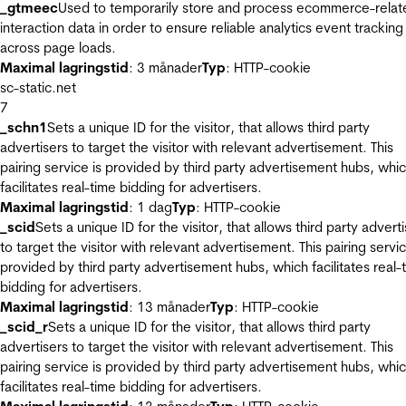
_gtmeec
Used to temporarily store and process ecommerce-relat
interaction data in order to ensure reliable analytics event tracking
across page loads.
Maximal lagringstid
: 3 månader
Typ
: HTTP-cookie
sc-static.net
7
_schn1
Sets a unique ID for the visitor, that allows third party
advertisers to target the visitor with relevant advertisement. This
pairing service is provided by third party advertisement hubs, whi
facilitates real-time bidding for advertisers.
Maximal lagringstid
: 1 dag
Typ
: HTTP-cookie
_scid
Sets a unique ID for the visitor, that allows third party advert
to target the visitor with relevant advertisement. This pairing servic
provided by third party advertisement hubs, which facilitates real-
bidding for advertisers.
Maximal lagringstid
: 13 månader
Typ
: HTTP-cookie
_scid_r
Sets a unique ID for the visitor, that allows third party
advertisers to target the visitor with relevant advertisement. This
pairing service is provided by third party advertisement hubs, whi
facilitates real-time bidding for advertisers.