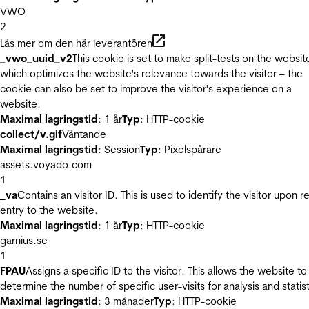
VWO
2
Läs mer om den här leverantören
_vwo_uuid_v2
This cookie is set to make split-tests on the websit
which optimizes the website's relevance towards the visitor – the
cookie can also be set to improve the visitor's experience on a
website.
Maximal lagringstid
: 1 år
Typ
: HTTP-cookie
collect/v.gif
Väntande
Maximal lagringstid
: Session
Typ
: Pixelspårare
assets.voyado.com
1
_va
Contains an visitor ID. This is used to identify the visitor upon r
entry to the website.
Maximal lagringstid
: 1 år
Typ
: HTTP-cookie
garnius.se
1
FPAU
Assigns a specific ID to the visitor. This allows the website to
determine the number of specific user-visits for analysis and statist
Maximal lagringstid
: 3 månader
Typ
: HTTP-cookie