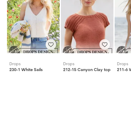
Drops
Drops
Drops
230-1 White Sails
212-15 Canyon Clay top
211-6 