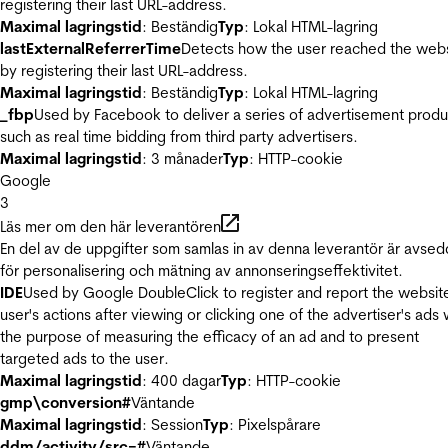
registering their last URL-address.
Maximal lagringstid
: Beständig
Typ
: Lokal HTML-lagring
lastExternalReferrerTime
Detects how the user reached the web
by registering their last URL-address.
Maximal lagringstid
: Beständig
Typ
: Lokal HTML-lagring
_fbp
Used by Facebook to deliver a series of advertisement produ
such as real time bidding from third party advertisers.
Maximal lagringstid
: 3 månader
Typ
: HTTP-cookie
Google
3
Läs mer om den här leverantören
En del av de uppgifter som samlas in av denna leverantör är avse
för personalisering och mätning av annonseringseffektivitet.
IDE
Used by Google DoubleClick to register and report the websit
user's actions after viewing or clicking one of the advertiser's ads 
the purpose of measuring the efficacy of an ad and to present
targeted ads to the user.
Maximal lagringstid
: 400 dagar
Typ
: HTTP-cookie
gmp\conversion#
Väntande
Maximal lagringstid
: Session
Typ
: Pixelspårare
ddm/activity/src=#
Väntande