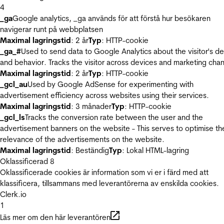
4
_ga
Google analytics, _ga används för att förstå hur besökaren
navigerar runt på webbplatsen
Maximal lagringstid
: 2 år
Typ
: HTTP-cookie
_ga_#
Used to send data to Google Analytics about the visitor's d
and behavior. Tracks the visitor across devices and marketing chan
Maximal lagringstid
: 2 år
Typ
: HTTP-cookie
_gcl_au
Used by Google AdSense for experimenting with
advertisement efficiency across websites using their services.
Maximal lagringstid
: 3 månader
Typ
: HTTP-cookie
_gcl_ls
Tracks the conversion rate between the user and the
advertisement banners on the website - This serves to optimise th
relevance of the advertisements on the website.
Maximal lagringstid
: Beständig
Typ
: Lokal HTML-lagring
Oklassificerad
8
Oklassificerade cookies är information som vi er i färd med att
klassificera, tillsammans med leverantörerna av enskilda cookies.
Clerk.io
1
Läs mer om den här leverantören