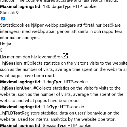
function. The cookie ensures accurate and fast search results.
Maximal lagringstid
: 180 dagar
Typ
: HTTP-cookie
Statistik
9
Statistikcookies hjälper webbplatsägare att förstå hur besökare
interagerar med webbplatser genom att samla in och rapportera
information anonymt.
Hotjar
3
Läs mer om den här leverantören
_hjSession_#
Collects statistics on the visitor's visits to the websit
such as the number of visits, average time spent on the website a
what pages have been read.
Maximal lagringstid
: 1 dag
Typ
: HTTP-cookie
_hjSessionUser_#
Collects statistics on the visitor's visits to the
website, such as the number of visits, average time spent on the
website and what pages have been read.
Maximal lagringstid
: 1 år
Typ
: HTTP-cookie
_hjTLDTest
Registers statistical data on users' behaviour on the
website. Used for internal analytics by the website operator.
Maximal lagringstid
: Session
Typ
: HTTP-cookie