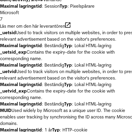
Maximal lagringstid
: Session
Typ
: Pixelspårare
Microsoft
7
Läs mer om den här leverantören
_uetsid
Used to track visitors on multiple websites, in order to pre
relevant advertisement based on the visitor's preferences.
Maximal lagringstid
: Beständig
Typ
: Lokal HTML-lagring
_uetsid_exp
Contains the expiry-date for the cookie with
corresponding name.
Maximal lagringstid
: Beständig
Typ
: Lokal HTML-lagring
_uetvid
Used to track visitors on multiple websites, in order to pre
relevant advertisement based on the visitor's preferences.
Maximal lagringstid
: Beständig
Typ
: Lokal HTML-lagring
_uetvid_exp
Contains the expiry-date for the cookie with
corresponding name.
Maximal lagringstid
: Beständig
Typ
: Lokal HTML-lagring
MUID
Used widely by Microsoft as a unique user ID. The cookie
enables user tracking by synchronising the ID across many Microso
domains.
Maximal lagringstid
: 1 år
Typ
: HTTP-cookie