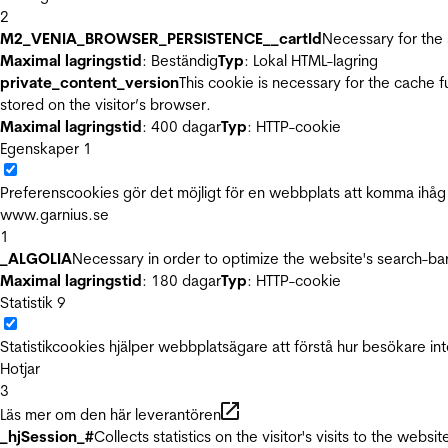
2
M2_VENIA_BROWSER_PERSISTENCE__cartId
Necessary for the 
Maximal lagringstid
: Beständig
Typ
: Lokal HTML-lagring
private_content_version
This cookie is necessary for the cache 
stored on the visitor’s browser.
Maximal lagringstid
: 400 dagar
Typ
: HTTP-cookie
Egenskaper
1
Preferenscookies gör det möjligt för en webbplats att komma ihåg i
www.garnius.se
1
_ALGOLIA
Necessary in order to optimize the website's search-bar
Maximal lagringstid
: 180 dagar
Typ
: HTTP-cookie
Statistik
9
Statistikcookies hjälper webbplatsägare att förstå hur besökare 
Hotjar
3
Läs mer om den här leverantören
_hjSession_#
Collects statistics on the visitor's visits to the we