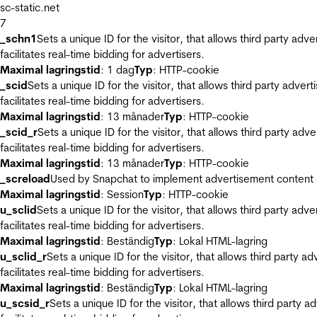
sc-static.net
7
_schn1
Sets a unique ID for the visitor, that allows third party adv
facilitates real-time bidding for advertisers.
Maximal lagringstid
: 1 dag
Typ
: HTTP-cookie
_scid
Sets a unique ID for the visitor, that allows third party adver
facilitates real-time bidding for advertisers.
Maximal lagringstid
: 13 månader
Typ
: HTTP-cookie
_scid_r
Sets a unique ID for the visitor, that allows third party adv
facilitates real-time bidding for advertisers.
Maximal lagringstid
: 13 månader
Typ
: HTTP-cookie
_screload
Used by Snapchat to implement advertisement content on 
Maximal lagringstid
: Session
Typ
: HTTP-cookie
u_sclid
Sets a unique ID for the visitor, that allows third party adv
facilitates real-time bidding for advertisers.
Maximal lagringstid
: Beständig
Typ
: Lokal HTML-lagring
u_sclid_r
Sets a unique ID for the visitor, that allows third party a
facilitates real-time bidding for advertisers.
Maximal lagringstid
: Beständig
Typ
: Lokal HTML-lagring
u_scsid_r
Sets a unique ID for the visitor, that allows third party 