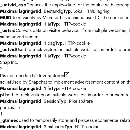
_uetvid_exp
Contains the expiry-date for the cookie with corres
Maximal lagringstid
: Beständig
Typ
: Lokal HTML-lagring
MUID
Used widely by Microsoft as a unique user ID. The cookie en
Maximal lagringstid
: 1 år
Typ
: HTTP-cookie
_uetsid
Collects data on visitor behaviour from multiple websites, 
same advertisement.
Maximal lagringstid
: 1 dag
Typ
: HTTP-cookie
_uetvid
Used to track visitors on multiple websites, in order to pr
Maximal lagringstid
: 1 år
Typ
: HTTP-cookie
Snap Inc.
2
Läs mer om den här leverantören
sc_at
Used by Snapchat to implement advertisement content on the w
Maximal lagringstid
: 1 år
Typ
: HTTP-cookie
p
Used to track visitors on multiple websites, in order to present 
Maximal lagringstid
: Session
Typ
: Pixelspårare
garnius.se
1
_gtmeec
Used to temporarily store and process ecommerce-related 
Maximal lagringstid
: 3 månader
Typ
: HTTP-cookie