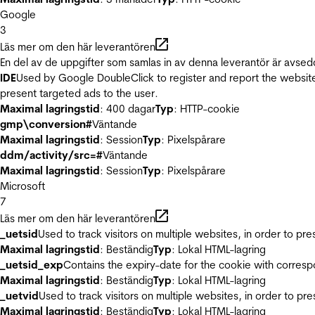
Google
3
Läs mer om den här leverantören
En del av de uppgifter som samlas in av denna leverantör är avsed
IDE
Used by Google DoubleClick to register and report the website u
present targeted ads to the user.
Maximal lagringstid
: 400 dagar
Typ
: HTTP-cookie
gmp\conversion#
Väntande
Maximal lagringstid
: Session
Typ
: Pixelspårare
ddm/activity/src=#
Väntande
Maximal lagringstid
: Session
Typ
: Pixelspårare
Microsoft
7
Läs mer om den här leverantören
_uetsid
Used to track visitors on multiple websites, in order to pr
Maximal lagringstid
: Beständig
Typ
: Lokal HTML-lagring
_uetsid_exp
Contains the expiry-date for the cookie with corres
Maximal lagringstid
: Beständig
Typ
: Lokal HTML-lagring
_uetvid
Used to track visitors on multiple websites, in order to pr
Maximal lagringstid
: Beständig
Typ
: Lokal HTML-lagring