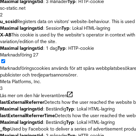
Maximal lagringstid
: 3 månader
Typ
: HTTP-cookie
sc-static.net
2
u_scsid
Registers data on visitors' website-behaviour. This is used 
Maximal lagringstid
: Session
Typ
: Lokal HTML-lagring
X-AB
This cookie is used by the website’s operator in context with 
variation/edition of the site.
Maximal lagringstid
: 1 dag
Typ
: HTTP-cookie
Marknadsföring
27
Marknadsföringscookies används för att spåra webbplatsbesökare.
publicister och tredjepartsannonsörer.
Meta Platforms, Inc.
3
Läs mer om den här leverantören
lastExternalReferrer
Detects how the user reached the website by 
Maximal lagringstid
: Beständig
Typ
: Lokal HTML-lagring
lastExternalReferrerTime
Detects how the user reached the websi
Maximal lagringstid
: Beständig
Typ
: Lokal HTML-lagring
_fbp
Used by Facebook to deliver a series of advertisement product
Maximal lagringstid
: 3 månader
Typ
: HTTP-cookie