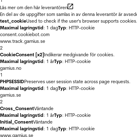
1
Läs mer om den här leverantören
En del av de uppgifter som samlas in av denna leverantör är avsed
test_cookie
Used to check if the user's browser supports cookies
Maximal lagringstid
: 1 dag
Typ
: HTTP-cookie
consent.cookiebot.com
www.track.garnius.se
2
CookieConsent [x2]
Indikerar medgivande för cookies.
Maximal lagringstid
: 1 år
Typ
: HTTP-cookie
garnius.no
1
PHPSESSID
Preserves user session state across page requests.
Maximal lagringstid
: 1 dag
Typ
: HTTP-cookie
garnius.se
2
Cross_Consent
Väntande
Maximal lagringstid
: 1 år
Typ
: HTTP-cookie
Initial_Consent
Väntande
Maximal lagringstid
: 1 dag
Typ
: HTTP-cookie
www.garnius.se