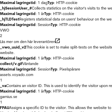
Maximal lagringstid
: 1 dag
Typ
: HTTP-cookie
_hjSessionUser_#
Collects statistics on the visitor's visits to t
Maximal lagringstid
: 1 år
Typ
: HTTP-cookie
_hjTLDTest
Registers statistical data on users' behaviour on the we
Maximal lagringstid
: Session
Typ
: HTTP-cookie
VWO
2
Läs mer om den här leverantören
_vwo_uuid_v2
This cookie is set to make split-tests on the websi
website.
Maximal lagringstid
: 1 år
Typ
: HTTP-cookie
collect/v.gif
Väntande
Maximal lagringstid
: Session
Typ
: Pixelspårare
assets.voyado.com
1
_va
Contains an visitor ID. This is used to identify the visitor upon 
Maximal lagringstid
: 1 år
Typ
: HTTP-cookie
garnius.se
1
FPAU
Assigns a specific ID to the visitor. This allows the website to