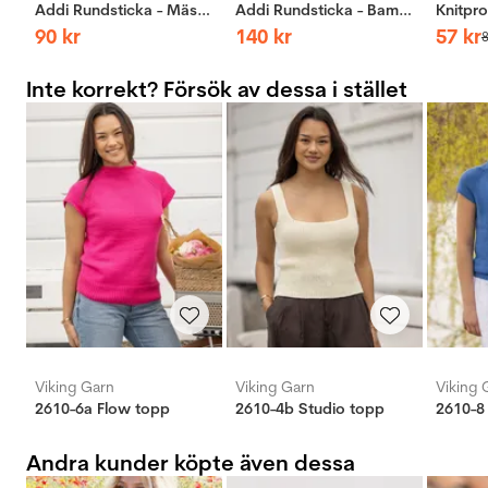
Addi Rundsticka - Mässing
Addi Rundsticka - Bambus
90
kr
140
kr
57
kr
Inte korrekt? Försök av dessa i stället
Viking Garn
Viking Garn
Viking 
2610-6a Flow topp
2610-4b Studio topp
2610-8
Andra kunder köpte även dessa