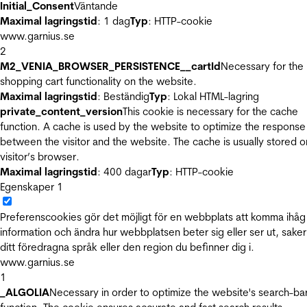
Initial_Consent
Väntande
Maximal lagringstid
: 1 dag
Typ
: HTTP-cookie
www.garnius.se
2
M2_VENIA_BROWSER_PERSISTENCE__cartId
Necessary for the
shopping cart functionality on the website.
Maximal lagringstid
: Beständig
Typ
: Lokal HTML-lagring
private_content_version
This cookie is necessary for the cache
function. A cache is used by the website to optimize the response
between the visitor and the website. The cache is usually stored o
visitor’s browser.
Maximal lagringstid
: 400 dagar
Typ
: HTTP-cookie
Egenskaper
1
Preferenscookies gör det möjligt för en webbplats att komma ihåg
information och ändra hur webbplatsen beter sig eller ser ut, sake
ditt föredragna språk eller den region du befinner dig i.
www.garnius.se
1
_ALGOLIA
Necessary in order to optimize the website's search-ba