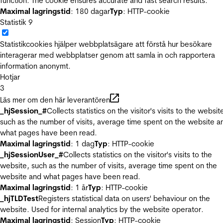
function. The cookie ensures accurate and fast search results.
Maximal lagringstid
: 180 dagar
Typ
: HTTP-cookie
Statistik
9
Statistikcookies hjälper webbplatsägare att förstå hur besökare
interagerar med webbplatser genom att samla in och rapportera
information anonymt.
Hotjar
3
Läs mer om den här leverantören
_hjSession_#
Collects statistics on the visitor's visits to the websit
such as the number of visits, average time spent on the website a
what pages have been read.
Maximal lagringstid
: 1 dag
Typ
: HTTP-cookie
_hjSessionUser_#
Collects statistics on the visitor's visits to the
website, such as the number of visits, average time spent on the
website and what pages have been read.
Maximal lagringstid
: 1 år
Typ
: HTTP-cookie
_hjTLDTest
Registers statistical data on users' behaviour on the
website. Used for internal analytics by the website operator.
Maximal lagringstid
: Session
Typ
: HTTP-cookie