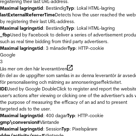
registering their last URL-address.
Maximal lagringstid
: Beständig
Typ
: Lokal HTML-lagring
lastExternalReferrerTime
Detects how the user reached the web
by registering their last URL-address.
Maximal lagringstid
: Beständig
Typ
: Lokal HTML-lagring
_fbp
Used by Facebook to deliver a series of advertisement produ
such as real time bidding from third party advertisers.
Maximal lagringstid
: 3 månader
Typ
: HTTP-cookie
Google
3
Läs mer om den här leverantören
En del av de uppgifter som samlas in av denna leverantör är avse
för personalisering och mätning av annonseringseffektivitet.
IDE
Used by Google DoubleClick to register and report the websit
user's actions after viewing or clicking one of the advertiser's ads 
the purpose of measuring the efficacy of an ad and to present
targeted ads to the user.
Maximal lagringstid
: 400 dagar
Typ
: HTTP-cookie
gmp\conversion#
Väntande
Maximal lagringstid
: Session
Typ
: Pixelspårare
ddm/activity/src=#
Väntande