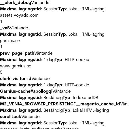
__clerk_debug
Väntande
Maximal lagringstid
: Session
Typ
: Lokal HTML-lagring
assets.voyado.com
1
_vaS
Väntande
Maximal lagringstid
: Session
Typ
: Lokal HTML-lagring
garnius.se
1
prev_page_path
Väntande
Maximal lagringstid
: 1 dag
Typ
: HTTP-cookie
www.garnius.se
5
clerk-visitor-id
Väntande
Maximal lagringstid
: 1 dag
Typ
: HTTP-cookie
Garnius-cache#apollogql
Väntande
Maximal lagringstid
: Beständig
Typ
: IndexeradDB
M2_VENIA_BROWSER_PERSISTENCE__magento_cache_id
Vän
Maximal lagringstid
: Beständig
Typ
: Lokal HTML-lagring
scrollLock
Väntande
Maximal lagringstid
: Session
Typ
: Lokal HTML-lagring