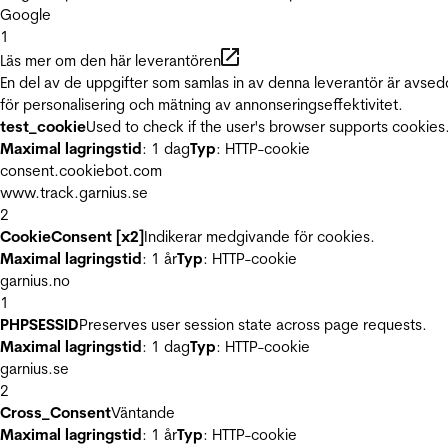
Google
1
Läs mer om den här leverantören
En del av de uppgifter som samlas in av denna leverantör är avse
för personalisering och mätning av annonseringseffektivitet.
test_cookie
Used to check if the user's browser supports cookies
Maximal lagringstid
: 1 dag
Typ
: HTTP-cookie
consent.cookiebot.com
www.track.garnius.se
2
CookieConsent [x2]
Indikerar medgivande för cookies.
Maximal lagringstid
: 1 år
Typ
: HTTP-cookie
garnius.no
1
PHPSESSID
Preserves user session state across page requests.
Maximal lagringstid
: 1 dag
Typ
: HTTP-cookie
garnius.se
2
Cross_Consent
Väntande
Maximal lagringstid
: 1 år
Typ
: HTTP-cookie