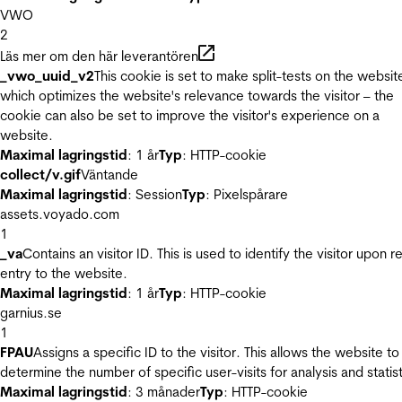
VWO
2
Läs mer om den här leverantören
_vwo_uuid_v2
This cookie is set to make split-tests on the websit
which optimizes the website's relevance towards the visitor – the
cookie can also be set to improve the visitor's experience on a
website.
Maximal lagringstid
: 1 år
Typ
: HTTP-cookie
collect/v.gif
Väntande
Maximal lagringstid
: Session
Typ
: Pixelspårare
assets.voyado.com
1
_va
Contains an visitor ID. This is used to identify the visitor upon r
entry to the website.
Maximal lagringstid
: 1 år
Typ
: HTTP-cookie
garnius.se
1
FPAU
Assigns a specific ID to the visitor. This allows the website to
determine the number of specific user-visits for analysis and statist
Maximal lagringstid
: 3 månader
Typ
: HTTP-cookie