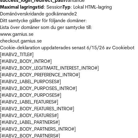
success_login_redirect_path
Väntande
Maximal lagringstid
: Session
Typ
: Lokal HTML-lagring
Domänöverskridande godkännande
2
Ditt samtycke gäller för följande domäner:
Lista över domäner som du ger samtycke till:
www.garnius.se
checkout.garnius.se
Cookie-deklaration uppdaterades senast 6/15/26 av
Cookiebot
[#IABV2_TITLE#]
[#IABV2_BODY_INTRO#]
[#IABV2_BODY_LEGITIMATE_INTEREST_INTRO#]
[#IABV2_BODY_PREFERENCE_INTRO#]
[#IABV2_LABEL_PURPOSES#]
[#IABV2_BODY_PURPOSES_INTRO#]
[#IABV2_BODY_PURPOSES#]
[#IABV2_LABEL_FEATURES#]
[#IABV2_BODY_FEATURES_INTRO#]
[#IABV2_BODY_FEATURES#]
[#IABV2_LABEL_PARTNERS#]
[#IABV2_BODY_PARTNERS_INTRO#]
[#IABV2_BODY_PARTNERS#]