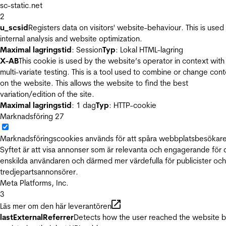
sc-static.net
2
u_scsid
Registers data on visitors' website-behaviour. This is used 
internal analysis and website optimization.
Maximal lagringstid
: Session
Typ
: Lokal HTML-lagring
X-AB
This cookie is used by the website’s operator in context with
multi-variate testing. This is a tool used to combine or change con
on the website. This allows the website to find the best
variation/edition of the site.
Maximal lagringstid
: 1 dag
Typ
: HTTP-cookie
Marknadsföring
27
Marknadsföringscookies används för att spåra webbplatsbesökare
Syftet är att visa annonser som är relevanta och engagerande för
enskilda användaren och därmed mer värdefulla för publicister och
tredjepartsannonsörer.
Meta Platforms, Inc.
3
Läs mer om den här leverantören
lastExternalReferrer
Detects how the user reached the website 