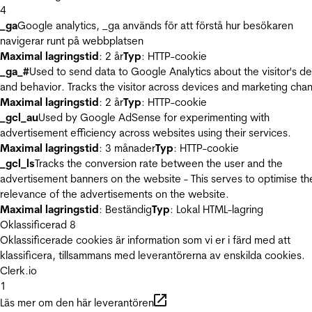
4
_ga
Google analytics, _ga används för att förstå hur besökaren
navigerar runt på webbplatsen
Maximal lagringstid
: 2 år
Typ
: HTTP-cookie
_ga_#
Used to send data to Google Analytics about the visitor's d
and behavior. Tracks the visitor across devices and marketing chan
Maximal lagringstid
: 2 år
Typ
: HTTP-cookie
_gcl_au
Used by Google AdSense for experimenting with
advertisement efficiency across websites using their services.
Maximal lagringstid
: 3 månader
Typ
: HTTP-cookie
_gcl_ls
Tracks the conversion rate between the user and the
advertisement banners on the website - This serves to optimise th
relevance of the advertisements on the website.
Maximal lagringstid
: Beständig
Typ
: Lokal HTML-lagring
Oklassificerad
8
Oklassificerade cookies är information som vi er i färd med att
klassificera, tillsammans med leverantörerna av enskilda cookies.
Clerk.io
1
Läs mer om den här leverantören