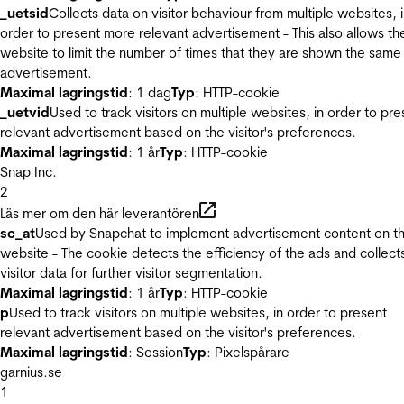
_uetsid
Collects data on visitor behaviour from multiple websites, 
order to present more relevant advertisement - This also allows th
website to limit the number of times that they are shown the same
advertisement.
Maximal lagringstid
: 1 dag
Typ
: HTTP-cookie
_uetvid
Used to track visitors on multiple websites, in order to pre
relevant advertisement based on the visitor's preferences.
Maximal lagringstid
: 1 år
Typ
: HTTP-cookie
Snap Inc.
2
Läs mer om den här leverantören
sc_at
Used by Snapchat to implement advertisement content on t
website - The cookie detects the efficiency of the ads and collect
visitor data for further visitor segmentation.
Maximal lagringstid
: 1 år
Typ
: HTTP-cookie
p
Used to track visitors on multiple websites, in order to present
relevant advertisement based on the visitor's preferences.
Maximal lagringstid
: Session
Typ
: Pixelspårare
garnius.se
1