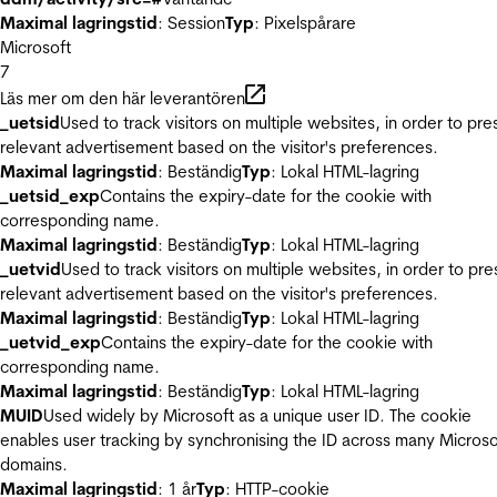
Maximal lagringstid
: Session
Typ
: Pixelspårare
Microsoft
7
Läs mer om den här leverantören
_uetsid
Used to track visitors on multiple websites, in order to pre
relevant advertisement based on the visitor's preferences.
Maximal lagringstid
: Beständig
Typ
: Lokal HTML-lagring
_uetsid_exp
Contains the expiry-date for the cookie with
corresponding name.
Maximal lagringstid
: Beständig
Typ
: Lokal HTML-lagring
_uetvid
Used to track visitors on multiple websites, in order to pre
relevant advertisement based on the visitor's preferences.
Maximal lagringstid
: Beständig
Typ
: Lokal HTML-lagring
_uetvid_exp
Contains the expiry-date for the cookie with
corresponding name.
Maximal lagringstid
: Beständig
Typ
: Lokal HTML-lagring
MUID
Used widely by Microsoft as a unique user ID. The cookie
enables user tracking by synchronising the ID across many Microso
domains.
Maximal lagringstid
: 1 år
Typ
: HTTP-cookie