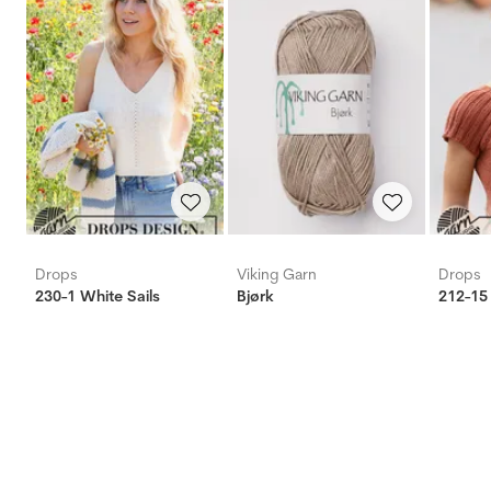
Drops
Viking Garn
Drops
230-1 White Sails
Bjørk
212-15