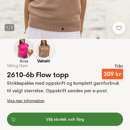
1
/
3
Rosa
Valnøtt
Viking Garn
Från
2610-6b Flow topp
309
kr
Strikkepakke med oppskrift og komplett garnforbruk
til valgt størrelse. Oppskrift sendes per e-post.
Visa mer information
Välj storlek och färg