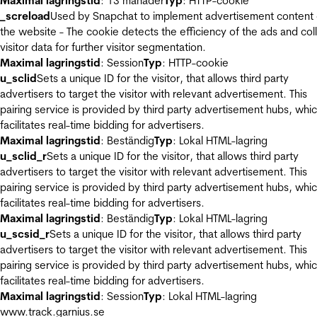
Maximal lagringstid
: 13 månader
Typ
: HTTP-cookie
_screload
Used by Snapchat to implement advertisement content
the website - The cookie detects the efficiency of the ads and col
visitor data for further visitor segmentation.
Maximal lagringstid
: Session
Typ
: HTTP-cookie
u_sclid
Sets a unique ID for the visitor, that allows third party
advertisers to target the visitor with relevant advertisement. This
pairing service is provided by third party advertisement hubs, whi
facilitates real-time bidding for advertisers.
Maximal lagringstid
: Beständig
Typ
: Lokal HTML-lagring
u_sclid_r
Sets a unique ID for the visitor, that allows third party
advertisers to target the visitor with relevant advertisement. This
pairing service is provided by third party advertisement hubs, whi
facilitates real-time bidding for advertisers.
Maximal lagringstid
: Beständig
Typ
: Lokal HTML-lagring
u_scsid_r
Sets a unique ID for the visitor, that allows third party
advertisers to target the visitor with relevant advertisement. This
pairing service is provided by third party advertisement hubs, whi
facilitates real-time bidding for advertisers.
Maximal lagringstid
: Session
Typ
: Lokal HTML-lagring
www.track.garnius.se