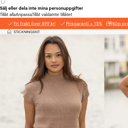
Sälj eller dela inte mina personuppgifter
Tillåt alla
Anpassa
Tillåt valda
Inte tillåtet
Fri frakt över 899 kr!
Prisgaranti + 15%
Köp pre
Hem
STICKNINGSKIT
>