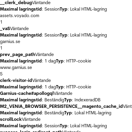
__clerk_debug
Väntande
Maximal lagringstid
: Session
Typ
: Lokal HTML-lagring
assets.voyado.com
1
_vaS
Väntande
Maximal lagringstid
: Session
Typ
: Lokal HTML-lagring
garnius.se
1
prev_page_path
Väntande
Maximal lagringstid
: 1 dag
Typ
: HTTP-cookie
www.garnius.se
5
clerk-visitor-id
Väntande
Maximal lagringstid
: 1 dag
Typ
: HTTP-cookie
Garnius-cache#apollogql
Väntande
Maximal lagringstid
: Beständig
Typ
: IndexeradDB
M2_VENIA_BROWSER_PERSISTENCE__magento_cache_id
Vän
Maximal lagringstid
: Beständig
Typ
: Lokal HTML-lagring
scrollLock
Väntande
Maximal lagringstid
: Session
Typ
: Lokal HTML-lagring