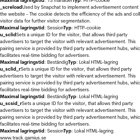
Maximal lagringstid
: 13 månader
Typ
: HTTP-cookie
_screload
Used by Snapchat to implement advertisement content
the website - The cookie detects the efficiency of the ads and col
visitor data for further visitor segmentation.
Maximal lagringstid
: Session
Typ
: HTTP-cookie
u_sclid
Sets a unique ID for the visitor, that allows third party
advertisers to target the visitor with relevant advertisement. This
pairing service is provided by third party advertisement hubs, whi
facilitates real-time bidding for advertisers.
Maximal lagringstid
: Beständig
Typ
: Lokal HTML-lagring
u_sclid_r
Sets a unique ID for the visitor, that allows third party
advertisers to target the visitor with relevant advertisement. This
pairing service is provided by third party advertisement hubs, whi
facilitates real-time bidding for advertisers.
Maximal lagringstid
: Beständig
Typ
: Lokal HTML-lagring
u_scsid_r
Sets a unique ID for the visitor, that allows third party
advertisers to target the visitor with relevant advertisement. This
pairing service is provided by third party advertisement hubs, whi
facilitates real-time bidding for advertisers.
Maximal lagringstid
: Session
Typ
: Lokal HTML-lagring
www.track.garnius.se