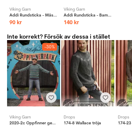
Viking Garn
Viking Garn
Addi Rundsticka - Mässing
Addi Rundsticka - Bambus
90
kr
140
kr
Inte korrekt? Försök av dessa i stället
-30%
Viking Garn
Drops
Drops
2020-2c Oppfinner genser
174-8 Wallace tröja
174-23