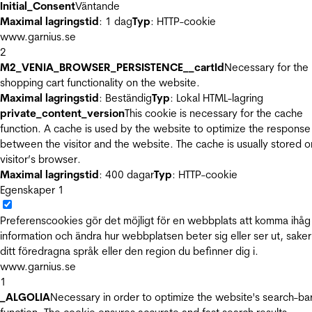
Initial_Consent
Väntande
Maximal lagringstid
: 1 dag
Typ
: HTTP-cookie
www.garnius.se
2
M2_VENIA_BROWSER_PERSISTENCE__cartId
Necessary for the
shopping cart functionality on the website.
Maximal lagringstid
: Beständig
Typ
: Lokal HTML-lagring
private_content_version
This cookie is necessary for the cache
function. A cache is used by the website to optimize the response
between the visitor and the website. The cache is usually stored o
visitor’s browser.
Maximal lagringstid
: 400 dagar
Typ
: HTTP-cookie
Egenskaper
1
Preferenscookies gör det möjligt för en webbplats att komma ihåg
information och ändra hur webbplatsen beter sig eller ser ut, sake
ditt föredragna språk eller den region du befinner dig i.
www.garnius.se
1
_ALGOLIA
Necessary in order to optimize the website's search-ba