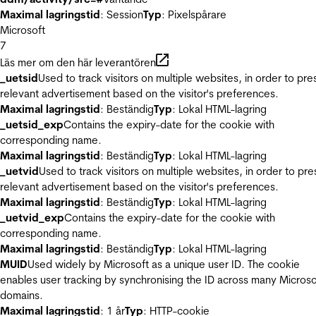
Maximal lagringstid
: Session
Typ
: Pixelspårare
Microsoft
7
Läs mer om den här leverantören
_uetsid
Used to track visitors on multiple websites, in order to pre
relevant advertisement based on the visitor's preferences.
Maximal lagringstid
: Beständig
Typ
: Lokal HTML-lagring
_uetsid_exp
Contains the expiry-date for the cookie with
corresponding name.
Maximal lagringstid
: Beständig
Typ
: Lokal HTML-lagring
_uetvid
Used to track visitors on multiple websites, in order to pre
relevant advertisement based on the visitor's preferences.
Maximal lagringstid
: Beständig
Typ
: Lokal HTML-lagring
_uetvid_exp
Contains the expiry-date for the cookie with
corresponding name.
Maximal lagringstid
: Beständig
Typ
: Lokal HTML-lagring
MUID
Used widely by Microsoft as a unique user ID. The cookie
enables user tracking by synchronising the ID across many Microso
domains.
Maximal lagringstid
: 1 år
Typ
: HTTP-cookie