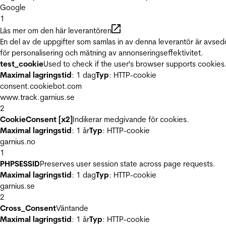
Google
1
Läs mer om den här leverantören
En del av de uppgifter som samlas in av denna leverantör är avse
för personalisering och mätning av annonseringseffektivitet.
test_cookie
Used to check if the user's browser supports cookies
Maximal lagringstid
: 1 dag
Typ
: HTTP-cookie
consent.cookiebot.com
www.track.garnius.se
2
CookieConsent [x2]
Indikerar medgivande för cookies.
Maximal lagringstid
: 1 år
Typ
: HTTP-cookie
garnius.no
1
PHPSESSID
Preserves user session state across page requests.
Maximal lagringstid
: 1 dag
Typ
: HTTP-cookie
garnius.se
2
Cross_Consent
Väntande
Maximal lagringstid
: 1 år
Typ
: HTTP-cookie