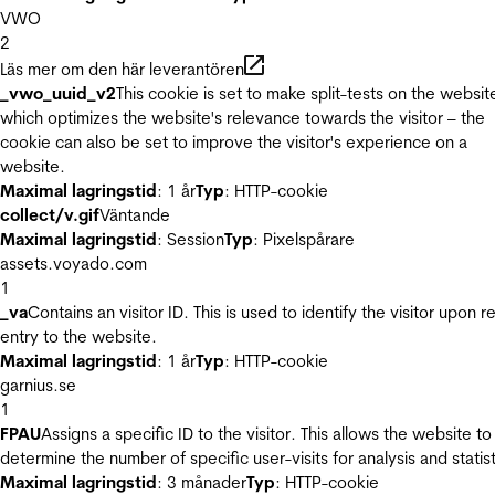
VWO
2
Läs mer om den här leverantören
_vwo_uuid_v2
This cookie is set to make split-tests on the websit
which optimizes the website's relevance towards the visitor – the
cookie can also be set to improve the visitor's experience on a
website.
Maximal lagringstid
: 1 år
Typ
: HTTP-cookie
collect/v.gif
Väntande
Maximal lagringstid
: Session
Typ
: Pixelspårare
assets.voyado.com
1
_va
Contains an visitor ID. This is used to identify the visitor upon r
entry to the website.
Maximal lagringstid
: 1 år
Typ
: HTTP-cookie
garnius.se
1
FPAU
Assigns a specific ID to the visitor. This allows the website to
determine the number of specific user-visits for analysis and statist
Maximal lagringstid
: 3 månader
Typ
: HTTP-cookie