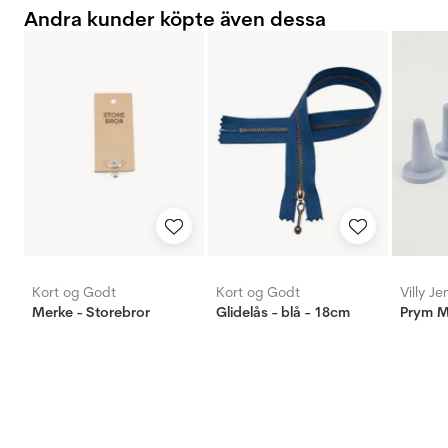
Andra kunder köpte även dessa
Kort og Godt
Kort og Godt
Villy J
Merke - Storebror
Glidelås - blå - 18cm
Prym M