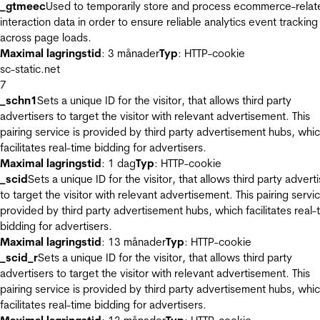
_gtmeec
Used to temporarily store and process ecommerce-relat
interaction data in order to ensure reliable analytics event tracking
across page loads.
Maximal lagringstid
: 3 månader
Typ
: HTTP-cookie
sc-static.net
7
_schn1
Sets a unique ID for the visitor, that allows third party
advertisers to target the visitor with relevant advertisement. This
pairing service is provided by third party advertisement hubs, whi
facilitates real-time bidding for advertisers.
Maximal lagringstid
: 1 dag
Typ
: HTTP-cookie
_scid
Sets a unique ID for the visitor, that allows third party advert
to target the visitor with relevant advertisement. This pairing servic
provided by third party advertisement hubs, which facilitates real-
bidding for advertisers.
Maximal lagringstid
: 13 månader
Typ
: HTTP-cookie
_scid_r
Sets a unique ID for the visitor, that allows third party
advertisers to target the visitor with relevant advertisement. This
pairing service is provided by third party advertisement hubs, whi
facilitates real-time bidding for advertisers.