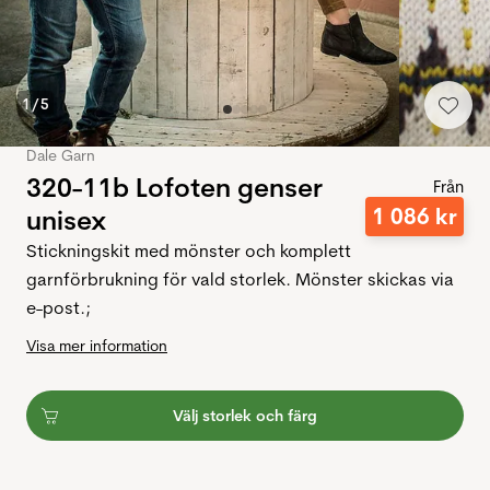
1
/
5
Dale Garn
320-11b Lofoten genser
Från
1
086
kr
unisex
Stickningskit med mönster och komplett
garnförbrukning för vald storlek. Mönster skickas via
e-post.;
Visa mer information
Välj storlek och färg