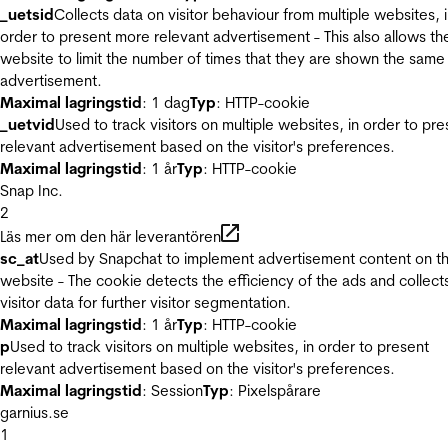
_uetsid
Collects data on visitor behaviour from multiple websites, 
order to present more relevant advertisement - This also allows th
website to limit the number of times that they are shown the same
advertisement.
Maximal lagringstid
: 1 dag
Typ
: HTTP-cookie
_uetvid
Used to track visitors on multiple websites, in order to pre
relevant advertisement based on the visitor's preferences.
Maximal lagringstid
: 1 år
Typ
: HTTP-cookie
Snap Inc.
2
Läs mer om den här leverantören
sc_at
Used by Snapchat to implement advertisement content on t
website - The cookie detects the efficiency of the ads and collect
visitor data for further visitor segmentation.
Maximal lagringstid
: 1 år
Typ
: HTTP-cookie
p
Used to track visitors on multiple websites, in order to present
relevant advertisement based on the visitor's preferences.
Maximal lagringstid
: Session
Typ
: Pixelspårare
garnius.se
1