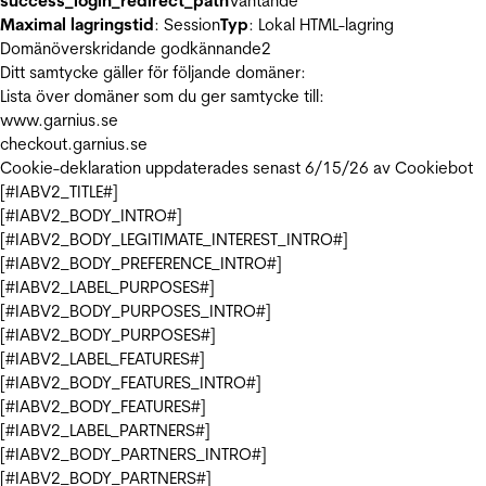
success_login_redirect_path
Väntande
Maximal lagringstid
: Session
Typ
: Lokal HTML-lagring
Domänöverskridande godkännande
2
Ditt samtycke gäller för följande domäner:
Lista över domäner som du ger samtycke till:
www.garnius.se
checkout.garnius.se
Cookie-deklaration uppdaterades senast 6/15/26 av
Cookiebot
[#IABV2_TITLE#]
[#IABV2_BODY_INTRO#]
[#IABV2_BODY_LEGITIMATE_INTEREST_INTRO#]
[#IABV2_BODY_PREFERENCE_INTRO#]
[#IABV2_LABEL_PURPOSES#]
[#IABV2_BODY_PURPOSES_INTRO#]
[#IABV2_BODY_PURPOSES#]
[#IABV2_LABEL_FEATURES#]
[#IABV2_BODY_FEATURES_INTRO#]
[#IABV2_BODY_FEATURES#]
[#IABV2_LABEL_PARTNERS#]
[#IABV2_BODY_PARTNERS_INTRO#]
[#IABV2_BODY_PARTNERS#]