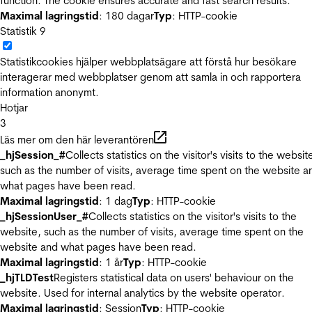
function. The cookie ensures accurate and fast search results.
Maximal lagringstid
: 180 dagar
Typ
: HTTP-cookie
Statistik
9
Statistikcookies hjälper webbplatsägare att förstå hur besökare
interagerar med webbplatser genom att samla in och rapportera
information anonymt.
Hotjar
3
Läs mer om den här leverantören
_hjSession_#
Collects statistics on the visitor's visits to the websit
such as the number of visits, average time spent on the website a
what pages have been read.
Maximal lagringstid
: 1 dag
Typ
: HTTP-cookie
_hjSessionUser_#
Collects statistics on the visitor's visits to the
website, such as the number of visits, average time spent on the
website and what pages have been read.
Maximal lagringstid
: 1 år
Typ
: HTTP-cookie
_hjTLDTest
Registers statistical data on users' behaviour on the
website. Used for internal analytics by the website operator.
Maximal lagringstid
: Session
Typ
: HTTP-cookie