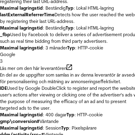
registering their last URL-address.
Maximal lagringstid
: Beständig
Typ
: Lokal HTML-lagring
lastExternalReferrerTime
Detects how the user reached the web
by registering their last URL-address.
Maximal lagringstid
: Beständig
Typ
: Lokal HTML-lagring
_fbp
Used by Facebook to deliver a series of advertisement produ
such as real time bidding from third party advertisers.
Maximal lagringstid
: 3 månader
Typ
: HTTP-cookie
Google
3
Läs mer om den här leverantören
En del av de uppgifter som samlas in av denna leverantör är avse
för personalisering och mätning av annonseringseffektivitet.
IDE
Used by Google DoubleClick to register and report the websit
user's actions after viewing or clicking one of the advertiser's ads 
the purpose of measuring the efficacy of an ad and to present
targeted ads to the user.
Maximal lagringstid
: 400 dagar
Typ
: HTTP-cookie
gmp\conversion#
Väntande
Maximal lagringstid
: Session
Typ
: Pixelspårare
ddm/activity/src=#
Väntande