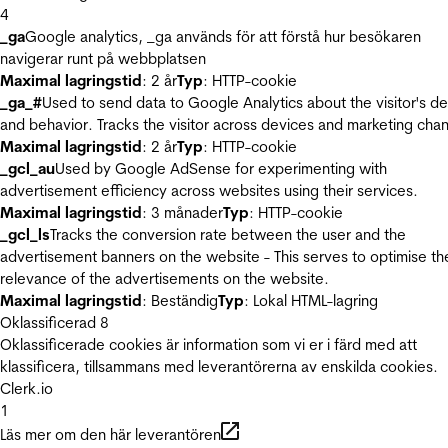
4
_ga
Google analytics, _ga används för att förstå hur besökaren
navigerar runt på webbplatsen
Maximal lagringstid
: 2 år
Typ
: HTTP-cookie
_ga_#
Used to send data to Google Analytics about the visitor's d
and behavior. Tracks the visitor across devices and marketing chan
Maximal lagringstid
: 2 år
Typ
: HTTP-cookie
_gcl_au
Used by Google AdSense for experimenting with
advertisement efficiency across websites using their services.
Maximal lagringstid
: 3 månader
Typ
: HTTP-cookie
_gcl_ls
Tracks the conversion rate between the user and the
advertisement banners on the website - This serves to optimise th
relevance of the advertisements on the website.
Maximal lagringstid
: Beständig
Typ
: Lokal HTML-lagring
Oklassificerad
8
Oklassificerade cookies är information som vi er i färd med att
klassificera, tillsammans med leverantörerna av enskilda cookies.
Clerk.io
1
Läs mer om den här leverantören