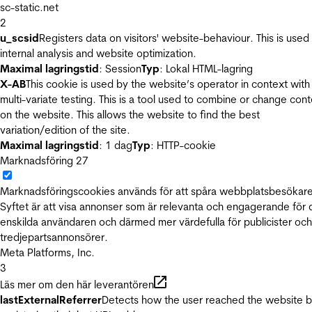
sc-static.net
2
u_scsid
Registers data on visitors' website-behaviour. This is used 
internal analysis and website optimization.
Maximal lagringstid
: Session
Typ
: Lokal HTML-lagring
X-AB
This cookie is used by the website’s operator in context with
multi-variate testing. This is a tool used to combine or change con
on the website. This allows the website to find the best
variation/edition of the site.
Maximal lagringstid
: 1 dag
Typ
: HTTP-cookie
Marknadsföring
27
Marknadsföringscookies används för att spåra webbplatsbesökare
Syftet är att visa annonser som är relevanta och engagerande för
enskilda användaren och därmed mer värdefulla för publicister och
tredjepartsannonsörer.
Meta Platforms, Inc.
3
Läs mer om den här leverantören
lastExternalReferrer
Detects how the user reached the website 