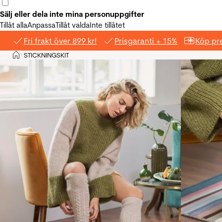
Sälj eller dela inte mina personuppgifter
Tillåt alla
Anpassa
Tillåt valda
Inte tillåtet
Fri frakt över 899 kr!
Prisgaranti + 15%
Köp pre
Hem
STICKNINGSKIT
>