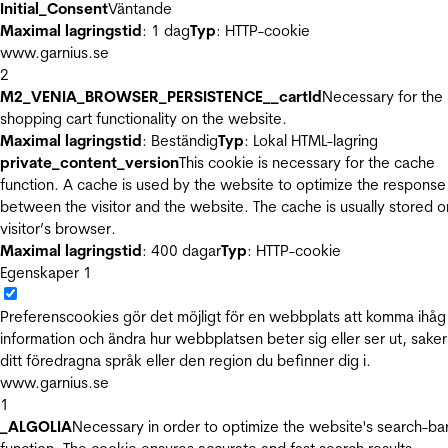
Initial_Consent
Väntande
Maximal lagringstid
: 1 dag
Typ
: HTTP-cookie
www.garnius.se
2
M2_VENIA_BROWSER_PERSISTENCE__cartId
Necessary for the
shopping cart functionality on the website.
Maximal lagringstid
: Beständig
Typ
: Lokal HTML-lagring
private_content_version
This cookie is necessary for the cache
function. A cache is used by the website to optimize the response
between the visitor and the website. The cache is usually stored o
visitor’s browser.
Maximal lagringstid
: 400 dagar
Typ
: HTTP-cookie
Egenskaper
1
Preferenscookies gör det möjligt för en webbplats att komma ihåg
information och ändra hur webbplatsen beter sig eller ser ut, sake
ditt föredragna språk eller den region du befinner dig i.
www.garnius.se
1
_ALGOLIA
Necessary in order to optimize the website's search-ba