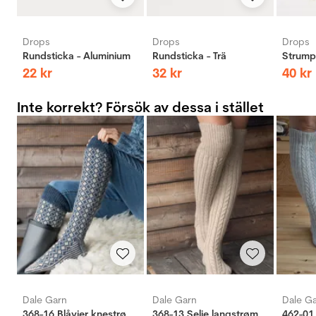
Drops
Drops
Drops
Rundsticka - Aluminium
Rundsticka - Trä
Strumps
22
kr
32
kr
40
kr
Inte korrekt? Försök av dessa i stället
Dale Garn
Dale Garn
Dale G
368-16 Blåvier knestrømper
368-13 Selje langstrømper