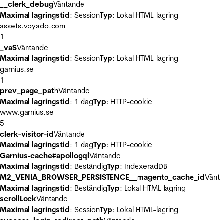
__clerk_debug
Väntande
Maximal lagringstid
: Session
Typ
: Lokal HTML-lagring
assets.voyado.com
1
_vaS
Väntande
Maximal lagringstid
: Session
Typ
: Lokal HTML-lagring
garnius.se
1
prev_page_path
Väntande
Maximal lagringstid
: 1 dag
Typ
: HTTP-cookie
www.garnius.se
5
clerk-visitor-id
Väntande
Maximal lagringstid
: 1 dag
Typ
: HTTP-cookie
Garnius-cache#apollogql
Väntande
Maximal lagringstid
: Beständig
Typ
: IndexeradDB
M2_VENIA_BROWSER_PERSISTENCE__magento_cache_id
Vän
Maximal lagringstid
: Beständig
Typ
: Lokal HTML-lagring
scrollLock
Väntande
Maximal lagringstid
: Session
Typ
: Lokal HTML-lagring