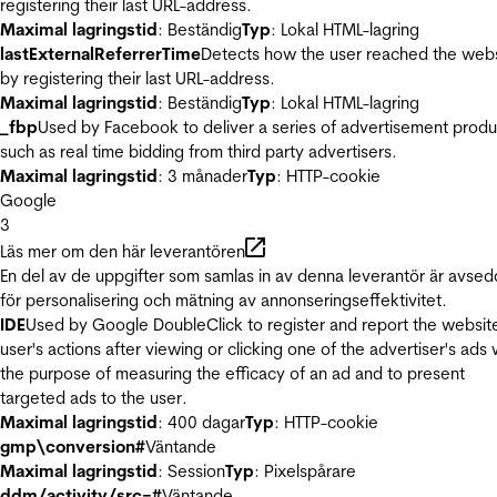
registering their last URL-address.
Maximal lagringstid
: Beständig
Typ
: Lokal HTML-lagring
lastExternalReferrerTime
Detects how the user reached the web
by registering their last URL-address.
Maximal lagringstid
: Beständig
Typ
: Lokal HTML-lagring
_fbp
Used by Facebook to deliver a series of advertisement produ
such as real time bidding from third party advertisers.
Maximal lagringstid
: 3 månader
Typ
: HTTP-cookie
Google
3
Läs mer om den här leverantören
En del av de uppgifter som samlas in av denna leverantör är avse
för personalisering och mätning av annonseringseffektivitet.
IDE
Used by Google DoubleClick to register and report the websit
user's actions after viewing or clicking one of the advertiser's ads 
the purpose of measuring the efficacy of an ad and to present
targeted ads to the user.
Maximal lagringstid
: 400 dagar
Typ
: HTTP-cookie
gmp\conversion#
Väntande
Maximal lagringstid
: Session
Typ
: Pixelspårare
ddm/activity/src=#
Väntande