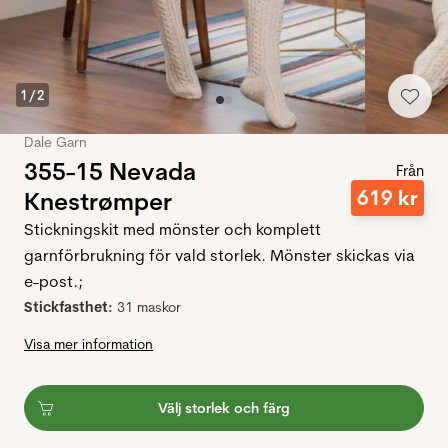
1
/
2
Dale Garn
355-15 Nevada
Från
619
kr
Knestrømper
Stickningskit med mönster och komplett
garnförbrukning för vald storlek. Mönster skickas via
e-post.;
Stickfasthet:
31 maskor
Visa mer information
Välj storlek och färg