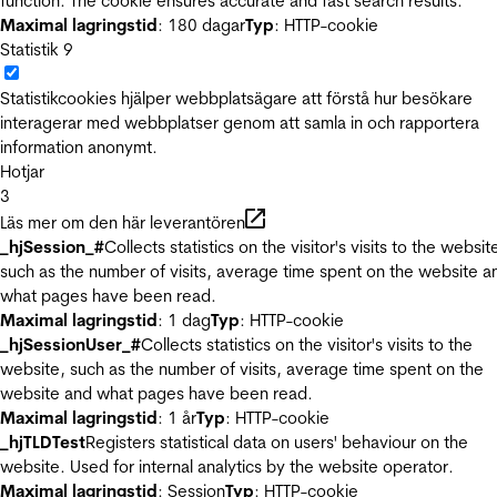
function. The cookie ensures accurate and fast search results.
Maximal lagringstid
: 180 dagar
Typ
: HTTP-cookie
Statistik
9
Statistikcookies hjälper webbplatsägare att förstå hur besökare
interagerar med webbplatser genom att samla in och rapportera
information anonymt.
Hotjar
3
Läs mer om den här leverantören
_hjSession_#
Collects statistics on the visitor's visits to the websit
such as the number of visits, average time spent on the website a
what pages have been read.
Maximal lagringstid
: 1 dag
Typ
: HTTP-cookie
_hjSessionUser_#
Collects statistics on the visitor's visits to the
website, such as the number of visits, average time spent on the
website and what pages have been read.
Maximal lagringstid
: 1 år
Typ
: HTTP-cookie
_hjTLDTest
Registers statistical data on users' behaviour on the
website. Used for internal analytics by the website operator.
Maximal lagringstid
: Session
Typ
: HTTP-cookie