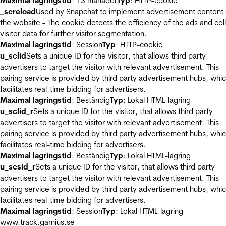
Maximal lagringstid
: 13 månader
Typ
: HTTP-cookie
_screload
Used by Snapchat to implement advertisement content
the website - The cookie detects the efficiency of the ads and col
visitor data for further visitor segmentation.
Maximal lagringstid
: Session
Typ
: HTTP-cookie
u_sclid
Sets a unique ID for the visitor, that allows third party
advertisers to target the visitor with relevant advertisement. This
pairing service is provided by third party advertisement hubs, whi
facilitates real-time bidding for advertisers.
Maximal lagringstid
: Beständig
Typ
: Lokal HTML-lagring
u_sclid_r
Sets a unique ID for the visitor, that allows third party
advertisers to target the visitor with relevant advertisement. This
pairing service is provided by third party advertisement hubs, whi
facilitates real-time bidding for advertisers.
Maximal lagringstid
: Beständig
Typ
: Lokal HTML-lagring
u_scsid_r
Sets a unique ID for the visitor, that allows third party
advertisers to target the visitor with relevant advertisement. This
pairing service is provided by third party advertisement hubs, whi
facilitates real-time bidding for advertisers.
Maximal lagringstid
: Session
Typ
: Lokal HTML-lagring
www.track.garnius.se