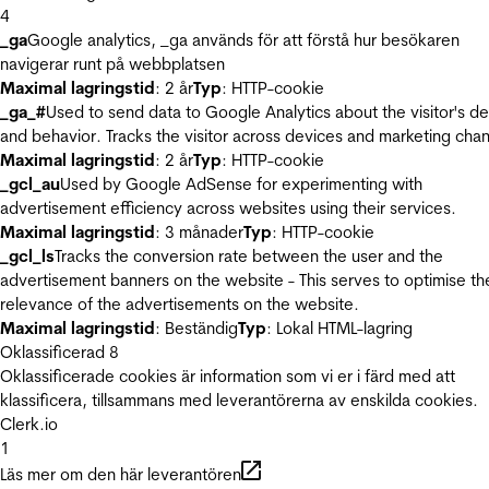
4
_ga
Google analytics, _ga används för att förstå hur besökaren
navigerar runt på webbplatsen
Maximal lagringstid
: 2 år
Typ
: HTTP-cookie
_ga_#
Used to send data to Google Analytics about the visitor's d
and behavior. Tracks the visitor across devices and marketing chan
Maximal lagringstid
: 2 år
Typ
: HTTP-cookie
_gcl_au
Used by Google AdSense for experimenting with
advertisement efficiency across websites using their services.
Maximal lagringstid
: 3 månader
Typ
: HTTP-cookie
_gcl_ls
Tracks the conversion rate between the user and the
advertisement banners on the website - This serves to optimise th
relevance of the advertisements on the website.
Maximal lagringstid
: Beständig
Typ
: Lokal HTML-lagring
Oklassificerad
8
Oklassificerade cookies är information som vi er i färd med att
klassificera, tillsammans med leverantörerna av enskilda cookies.
Clerk.io
1
Läs mer om den här leverantören