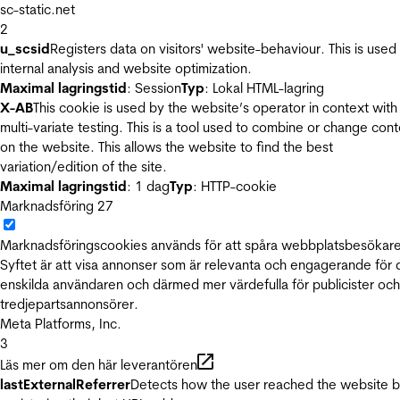
sc-static.net
2
u_scsid
Registers data on visitors' website-behaviour. This is used 
internal analysis and website optimization.
Maximal lagringstid
: Session
Typ
: Lokal HTML-lagring
X-AB
This cookie is used by the website’s operator in context with
multi-variate testing. This is a tool used to combine or change con
on the website. This allows the website to find the best
variation/edition of the site.
Maximal lagringstid
: 1 dag
Typ
: HTTP-cookie
Marknadsföring
27
Marknadsföringscookies används för att spåra webbplatsbesökare
Syftet är att visa annonser som är relevanta och engagerande för
enskilda användaren och därmed mer värdefulla för publicister och
tredjepartsannonsörer.
Meta Platforms, Inc.
3
Läs mer om den här leverantören
lastExternalReferrer
Detects how the user reached the website 