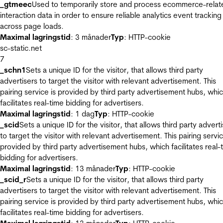
_gtmeec
Used to temporarily store and process ecommerce-relat
interaction data in order to ensure reliable analytics event tracking
across page loads.
Maximal lagringstid
: 3 månader
Typ
: HTTP-cookie
sc-static.net
7
_schn1
Sets a unique ID for the visitor, that allows third party
advertisers to target the visitor with relevant advertisement. This
pairing service is provided by third party advertisement hubs, whi
facilitates real-time bidding for advertisers.
Maximal lagringstid
: 1 dag
Typ
: HTTP-cookie
_scid
Sets a unique ID for the visitor, that allows third party advert
to target the visitor with relevant advertisement. This pairing servic
provided by third party advertisement hubs, which facilitates real-
bidding for advertisers.
Maximal lagringstid
: 13 månader
Typ
: HTTP-cookie
_scid_r
Sets a unique ID for the visitor, that allows third party
advertisers to target the visitor with relevant advertisement. This
pairing service is provided by third party advertisement hubs, whi
facilitates real-time bidding for advertisers.