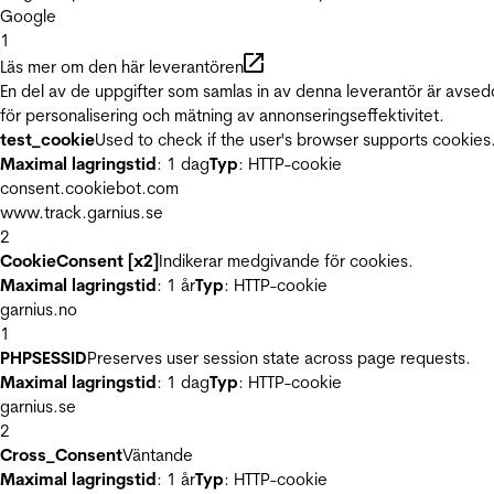
Google
1
Läs mer om den här leverantören
En del av de uppgifter som samlas in av denna leverantör är avse
för personalisering och mätning av annonseringseffektivitet.
test_cookie
Used to check if the user's browser supports cookies
Maximal lagringstid
: 1 dag
Typ
: HTTP-cookie
consent.cookiebot.com
www.track.garnius.se
2
CookieConsent [x2]
Indikerar medgivande för cookies.
Maximal lagringstid
: 1 år
Typ
: HTTP-cookie
garnius.no
1
PHPSESSID
Preserves user session state across page requests.
Maximal lagringstid
: 1 dag
Typ
: HTTP-cookie
garnius.se
2
Cross_Consent
Väntande
Maximal lagringstid
: 1 år
Typ
: HTTP-cookie