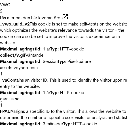
VWO
2
Läs mer om den här leverantören
_vwo_uuid_v2
This cookie is set to make split-tests on the websit
which optimizes the website's relevance towards the visitor – the
cookie can also be set to improve the visitor's experience on a
website.
Maximal lagringstid
: 1 år
Typ
: HTTP-cookie
collect/v.gif
Väntande
Maximal lagringstid
: Session
Typ
: Pixelspårare
assets.voyado.com
1
_va
Contains an visitor ID. This is used to identify the visitor upon r
entry to the website.
Maximal lagringstid
: 1 år
Typ
: HTTP-cookie
garnius.se
1
FPAU
Assigns a specific ID to the visitor. This allows the website to
determine the number of specific user-visits for analysis and statist
Maximal lagringstid
: 3 månader
Typ
: HTTP-cookie