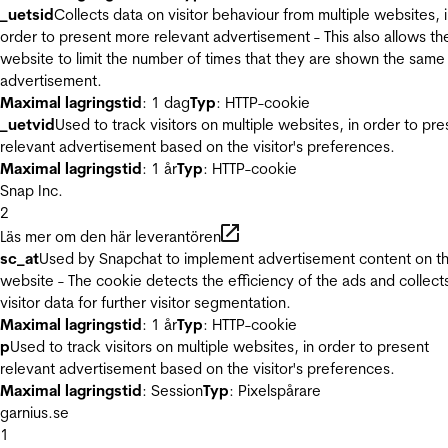
_uetsid
Collects data on visitor behaviour from multiple websites, 
order to present more relevant advertisement - This also allows th
website to limit the number of times that they are shown the same
advertisement.
Maximal lagringstid
: 1 dag
Typ
: HTTP-cookie
_uetvid
Used to track visitors on multiple websites, in order to pre
relevant advertisement based on the visitor's preferences.
Maximal lagringstid
: 1 år
Typ
: HTTP-cookie
Snap Inc.
2
Läs mer om den här leverantören
sc_at
Used by Snapchat to implement advertisement content on t
website - The cookie detects the efficiency of the ads and collect
visitor data for further visitor segmentation.
Maximal lagringstid
: 1 år
Typ
: HTTP-cookie
p
Used to track visitors on multiple websites, in order to present
relevant advertisement based on the visitor's preferences.
Maximal lagringstid
: Session
Typ
: Pixelspårare
garnius.se
1