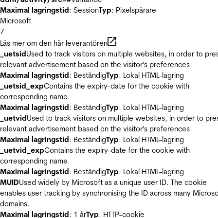
Maximal lagringstid
: Session
Typ
: Pixelspårare
Microsoft
7
Läs mer om den här leverantören
_uetsid
Used to track visitors on multiple websites, in order to pre
relevant advertisement based on the visitor's preferences.
Maximal lagringstid
: Beständig
Typ
: Lokal HTML-lagring
_uetsid_exp
Contains the expiry-date for the cookie with
corresponding name.
Maximal lagringstid
: Beständig
Typ
: Lokal HTML-lagring
_uetvid
Used to track visitors on multiple websites, in order to pre
relevant advertisement based on the visitor's preferences.
Maximal lagringstid
: Beständig
Typ
: Lokal HTML-lagring
_uetvid_exp
Contains the expiry-date for the cookie with
corresponding name.
Maximal lagringstid
: Beständig
Typ
: Lokal HTML-lagring
MUID
Used widely by Microsoft as a unique user ID. The cookie
enables user tracking by synchronising the ID across many Microso
domains.
Maximal lagringstid
: 1 år
Typ
: HTTP-cookie