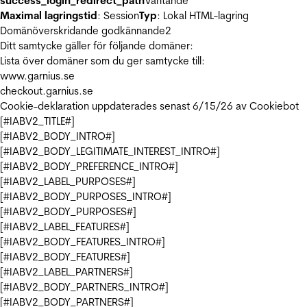
success_login_redirect_path
Väntande
Maximal lagringstid
: Session
Typ
: Lokal HTML-lagring
Domänöverskridande godkännande
2
Ditt samtycke gäller för följande domäner:
Lista över domäner som du ger samtycke till:
www.garnius.se
checkout.garnius.se
Cookie-deklaration uppdaterades senast 6/15/26 av
Cookiebot
[#IABV2_TITLE#]
[#IABV2_BODY_INTRO#]
[#IABV2_BODY_LEGITIMATE_INTEREST_INTRO#]
[#IABV2_BODY_PREFERENCE_INTRO#]
[#IABV2_LABEL_PURPOSES#]
[#IABV2_BODY_PURPOSES_INTRO#]
[#IABV2_BODY_PURPOSES#]
[#IABV2_LABEL_FEATURES#]
[#IABV2_BODY_FEATURES_INTRO#]
[#IABV2_BODY_FEATURES#]
[#IABV2_LABEL_PARTNERS#]
[#IABV2_BODY_PARTNERS_INTRO#]
[#IABV2_BODY_PARTNERS#]