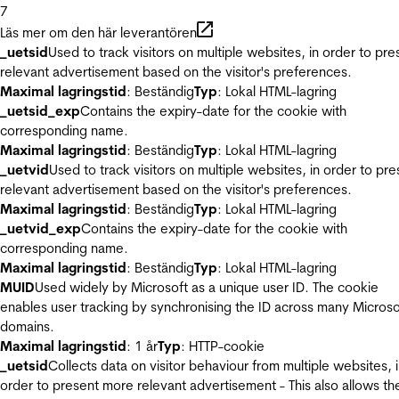
7
Läs mer om den här leverantören
_uetsid
Used to track visitors on multiple websites, in order to pre
relevant advertisement based on the visitor's preferences.
Maximal lagringstid
: Beständig
Typ
: Lokal HTML-lagring
_uetsid_exp
Contains the expiry-date for the cookie with
corresponding name.
Maximal lagringstid
: Beständig
Typ
: Lokal HTML-lagring
_uetvid
Used to track visitors on multiple websites, in order to pre
relevant advertisement based on the visitor's preferences.
Maximal lagringstid
: Beständig
Typ
: Lokal HTML-lagring
_uetvid_exp
Contains the expiry-date for the cookie with
corresponding name.
Maximal lagringstid
: Beständig
Typ
: Lokal HTML-lagring
MUID
Used widely by Microsoft as a unique user ID. The cookie
enables user tracking by synchronising the ID across many Microso
domains.
Maximal lagringstid
: 1 år
Typ
: HTTP-cookie
_uetsid
Collects data on visitor behaviour from multiple websites, 
order to present more relevant advertisement - This also allows th