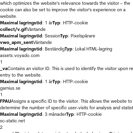
which optimizes the website's relevance towards the visitor – the
cookie can also be set to improve the visitor's experience on a
website.
Maximal lagringstid
: 1 år
Typ
: HTTP-cookie
collect/v.gif
Väntande
Maximal lagringstid
: Session
Typ
: Pixelspårare
vwo_apm_sent
Väntande
Maximal lagringstid
: Beständig
Typ
: Lokal HTML-lagring
assets.voyado.com
1
_va
Contains an visitor ID. This is used to identify the visitor upon r
entry to the website.
Maximal lagringstid
: 1 år
Typ
: HTTP-cookie
garnius.se
1
FPAU
Assigns a specific ID to the visitor. This allows the website to
determine the number of specific user-visits for analysis and statist
Maximal lagringstid
: 3 månader
Typ
: HTTP-cookie
sc-static.net
2