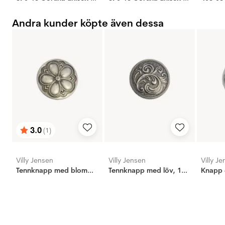
Andra kunder köpte även dessa
3.0
(1)
Betyg:
utav 5 stjärnor
Villy Jensen
Villy Jensen
Villy J
Tennknapp med blomma, 15mm
Tennknapp med löv, 17mm
Knapp 