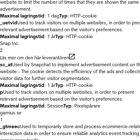
website to limit the number of times that they are shown the same
advertisement.
Maximal lagringstid
: 1 dag
Typ
: HTTP-cookie
_uetvid
Used to track visitors on multiple websites, in order to pre
relevant advertisement based on the visitor's preferences.
Maximal lagringstid
: 1 år
Typ
: HTTP-cookie
Snap Inc.
2
Läs mer om den här leverantören
sc_at
Used by Snapchat to implement advertisement content on t
website - The cookie detects the efficiency of the ads and collect
visitor data for further visitor segmentation.
Maximal lagringstid
: 1 år
Typ
: HTTP-cookie
p
Used to track visitors on multiple websites, in order to present
relevant advertisement based on the visitor's preferences.
Maximal lagringstid
: Session
Typ
: Pixelspårare
garnius.se
1
_gtmeec
Used to temporarily store and process ecommerce-relat
interaction data in order to ensure reliable analytics event tracking