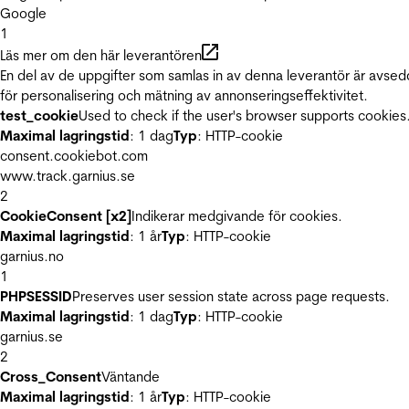
Google
1
Läs mer om den här leverantören
En del av de uppgifter som samlas in av denna leverantör är avse
för personalisering och mätning av annonseringseffektivitet.
test_cookie
Used to check if the user's browser supports cookies
Maximal lagringstid
: 1 dag
Typ
: HTTP-cookie
consent.cookiebot.com
www.track.garnius.se
2
CookieConsent [x2]
Indikerar medgivande för cookies.
Maximal lagringstid
: 1 år
Typ
: HTTP-cookie
garnius.no
1
PHPSESSID
Preserves user session state across page requests.
Maximal lagringstid
: 1 dag
Typ
: HTTP-cookie
garnius.se
2
Cross_Consent
Väntande
Maximal lagringstid
: 1 år
Typ
: HTTP-cookie