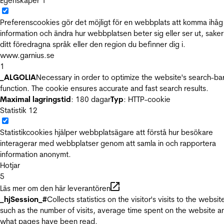
Egenskaper
1
Preferenscookies gör det möjligt för en webbplats att komma ihåg
information och ändra hur webbplatsen beter sig eller ser ut, sake
ditt föredragna språk eller den region du befinner dig i.
www.garnius.se
1
_ALGOLIA
Necessary in order to optimize the website's search-ba
function. The cookie ensures accurate and fast search results.
Maximal lagringstid
: 180 dagar
Typ
: HTTP-cookie
Statistik
12
Statistikcookies hjälper webbplatsägare att förstå hur besökare
interagerar med webbplatser genom att samla in och rapportera
information anonymt.
Hotjar
5
Läs mer om den här leverantören
_hjSession_#
Collects statistics on the visitor's visits to the websit
such as the number of visits, average time spent on the website a
what pages have been read.