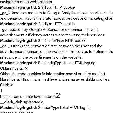
navigerar runt på webbplatsen
Maximal lagringstid
: 2 år
Typ
: HTTP-cookie
_ga_#
Used to send data to Google Analytics about the visitor's d
and behavior. Tracks the visitor across devices and marketing chan
Maximal lagringstid
: 2 år
Typ
: HTTP-cookie
_gcl_au
Used by Google AdSense for experimenting with
advertisement efficiency across websites using their services.
Maximal lagringstid
: 3 månader
Typ
: HTTP-cookie
_gcl_ls
Tracks the conversion rate between the user and the
advertisement banners on the website - This serves to optimise th
relevance of the advertisements on the website.
Maximal lagringstid
: Beständig
Typ
: Lokal HTML-lagring
Oklassificerad
9
Oklassificerade cookies är information som vi er i färd med att
klassificera, tillsammans med leverantörerna av enskilda cookies.
Clerk.io
1
Läs mer om den här leverantören
__clerk_debug
Väntande
Maximal lagringstid
: Session
Typ
: Lokal HTML-lagring