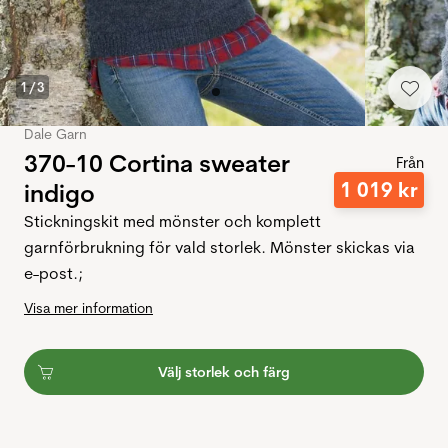
1
/
3
Dale Garn
370-10 Cortina sweater
Från
1
019
kr
indigo
Stickningskit med mönster och komplett
garnförbrukning för vald storlek. Mönster skickas via
e-post.;
Visa mer information
Välj storlek och färg