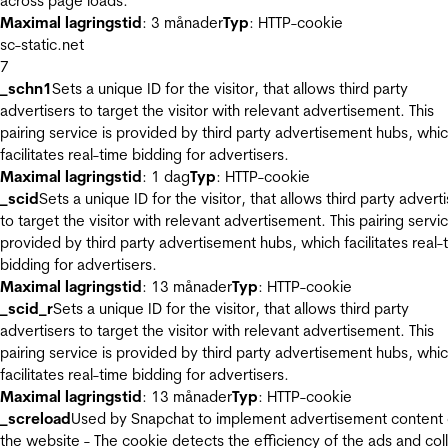
across page loads.
Maximal lagringstid
: 3 månader
Typ
: HTTP-cookie
sc-static.net
7
_schn1
Sets a unique ID for the visitor, that allows third party
advertisers to target the visitor with relevant advertisement. This
pairing service is provided by third party advertisement hubs, whi
facilitates real-time bidding for advertisers.
Maximal lagringstid
: 1 dag
Typ
: HTTP-cookie
_scid
Sets a unique ID for the visitor, that allows third party advert
to target the visitor with relevant advertisement. This pairing servic
provided by third party advertisement hubs, which facilitates real-
bidding for advertisers.
Maximal lagringstid
: 13 månader
Typ
: HTTP-cookie
_scid_r
Sets a unique ID for the visitor, that allows third party
advertisers to target the visitor with relevant advertisement. This
pairing service is provided by third party advertisement hubs, whi
facilitates real-time bidding for advertisers.
Maximal lagringstid
: 13 månader
Typ
: HTTP-cookie
_screload
Used by Snapchat to implement advertisement content
the website - The cookie detects the efficiency of the ads and col