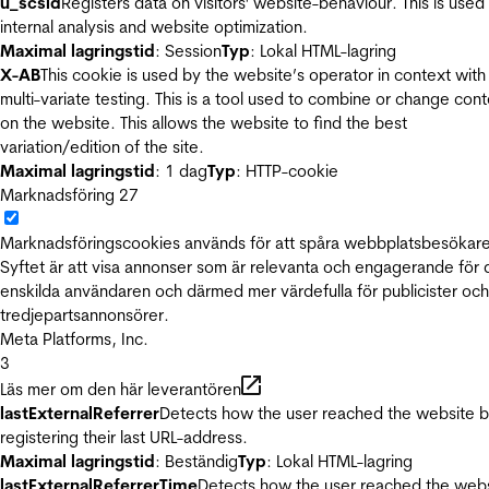
u_scsid
Registers data on visitors' website-behaviour. This is used 
internal analysis and website optimization.
Maximal lagringstid
: Session
Typ
: Lokal HTML-lagring
X-AB
This cookie is used by the website’s operator in context with
multi-variate testing. This is a tool used to combine or change con
on the website. This allows the website to find the best
variation/edition of the site.
Maximal lagringstid
: 1 dag
Typ
: HTTP-cookie
Marknadsföring
27
Marknadsföringscookies används för att spåra webbplatsbesökare
Syftet är att visa annonser som är relevanta och engagerande för
enskilda användaren och därmed mer värdefulla för publicister och
tredjepartsannonsörer.
Meta Platforms, Inc.
3
Läs mer om den här leverantören
lastExternalReferrer
Detects how the user reached the website 
registering their last URL-address.
Maximal lagringstid
: Beständig
Typ
: Lokal HTML-lagring
lastExternalReferrerTime
Detects how the user reached the web