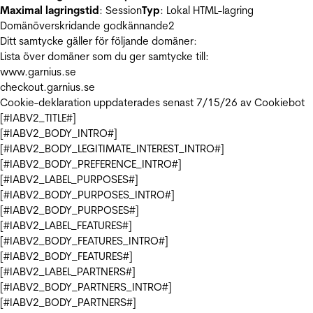
Maximal lagringstid
: Session
Typ
: Lokal HTML-lagring
Domänöverskridande godkännande
2
Ditt samtycke gäller för följande domäner:
Lista över domäner som du ger samtycke till:
www.garnius.se
checkout.garnius.se
Cookie-deklaration uppdaterades senast 7/15/26 av
Cookiebot
[#IABV2_TITLE#]
[#IABV2_BODY_INTRO#]
[#IABV2_BODY_LEGITIMATE_INTEREST_INTRO#]
[#IABV2_BODY_PREFERENCE_INTRO#]
[#IABV2_LABEL_PURPOSES#]
[#IABV2_BODY_PURPOSES_INTRO#]
[#IABV2_BODY_PURPOSES#]
[#IABV2_LABEL_FEATURES#]
[#IABV2_BODY_FEATURES_INTRO#]
[#IABV2_BODY_FEATURES#]
[#IABV2_LABEL_PARTNERS#]
[#IABV2_BODY_PARTNERS_INTRO#]
[#IABV2_BODY_PARTNERS#]