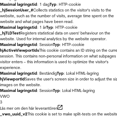
Maximal lagringstid
: 1 dag
Typ
: HTTP-cookie
_hjSessionUser_#
Collects statistics on the visitor's visits to the
website, such as the number of visits, average time spent on the
website and what pages have been read.
Maximal lagringstid
: 1 år
Typ
: HTTP-cookie
_hjTLDTest
Registers statistical data on users' behaviour on the
website. Used for internal analytics by the website operator.
Maximal lagringstid
: Session
Typ
: HTTP-cookie
hjActiveViewportIds
This cookie contains an ID string on the curr
session. This contains non-personal information on what subpages
visitor enters – this information is used to optimize the visitor's
experience.
Maximal lagringstid
: Beständig
Typ
: Lokal HTML-lagring
hjViewportId
Saves the user's screen size in order to adjust the si
images on the website.
Maximal lagringstid
: Session
Typ
: Lokal HTML-lagring
VWO
3
Läs mer om den här leverantören
_vwo_uuid_v2
This cookie is set to make split-tests on the websit