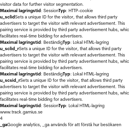
visitor data for further visitor segmentation.
Maximal lagringstid
: Session
Typ
: HTTP-cookie
u_sclid
Sets a unique ID for the visitor, that allows third party
advertisers to target the visitor with relevant advertisement. This
pairing service is provided by third party advertisement hubs, whi
facilitates real-time bidding for advertisers.
Maximal lagringstid
: Beständig
Typ
: Lokal HTML-lagring
u_sclid_r
Sets a unique ID for the visitor, that allows third party
advertisers to target the visitor with relevant advertisement. This
pairing service is provided by third party advertisement hubs, whi
facilitates real-time bidding for advertisers.
Maximal lagringstid
: Beständig
Typ
: Lokal HTML-lagring
u_scsid_r
Sets a unique ID for the visitor, that allows third party
advertisers to target the visitor with relevant advertisement. This
pairing service is provided by third party advertisement hubs, whi
facilitates real-time bidding for advertisers.
Maximal lagringstid
: Session
Typ
: Lokal HTML-lagring
www.track.garnius.se
4
_ga
Google analytics, _ga används för att förstå hur besökaren