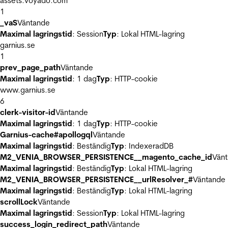
assets.voyado.com
1
_vaS
Väntande
Maximal lagringstid
: Session
Typ
: Lokal HTML-lagring
garnius.se
1
prev_page_path
Väntande
Maximal lagringstid
: 1 dag
Typ
: HTTP-cookie
www.garnius.se
6
clerk-visitor-id
Väntande
Maximal lagringstid
: 1 dag
Typ
: HTTP-cookie
Garnius-cache#apollogql
Väntande
Maximal lagringstid
: Beständig
Typ
: IndexeradDB
M2_VENIA_BROWSER_PERSISTENCE__magento_cache_id
Vän
Maximal lagringstid
: Beständig
Typ
: Lokal HTML-lagring
M2_VENIA_BROWSER_PERSISTENCE__urlResolver_#
Väntande
Maximal lagringstid
: Beständig
Typ
: Lokal HTML-lagring
scrollLock
Väntande
Maximal lagringstid
: Session
Typ
: Lokal HTML-lagring
success_login_redirect_path
Väntande