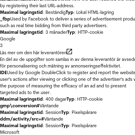
by registering their last URL-address.
Maximal lagringstid
: Beständig
Typ
: Lokal HTML-lagring
_fbp
Used by Facebook to deliver a series of advertisement produ
such as real time bidding from third party advertisers.
Maximal lagringstid
: 3 månader
Typ
: HTTP-cookie
Google
3
Läs mer om den här leverantören
En del av de uppgifter som samlas in av denna leverantör är avse
för personalisering och mätning av annonseringseffektivitet.
IDE
Used by Google DoubleClick to register and report the websit
user's actions after viewing or clicking one of the advertiser's ads 
the purpose of measuring the efficacy of an ad and to present
targeted ads to the user.
Maximal lagringstid
: 400 dagar
Typ
: HTTP-cookie
gmp\conversion#
Väntande
Maximal lagringstid
: Session
Typ
: Pixelspårare
ddm/activity/src=#
Väntande
Maximal lagringstid
: Session
Typ
: Pixelspårare
Microsoft