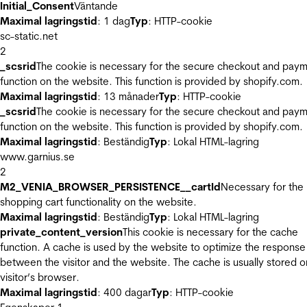
Initial_Consent
Väntande
Maximal lagringstid
: 1 dag
Typ
: HTTP-cookie
sc-static.net
2
_scsrid
The cookie is necessary for the secure checkout and pay
function on the website. This function is provided by shopify.com.
Maximal lagringstid
: 13 månader
Typ
: HTTP-cookie
_scsrid
The cookie is necessary for the secure checkout and pay
function on the website. This function is provided by shopify.com.
Maximal lagringstid
: Beständig
Typ
: Lokal HTML-lagring
www.garnius.se
2
M2_VENIA_BROWSER_PERSISTENCE__cartId
Necessary for the
shopping cart functionality on the website.
Maximal lagringstid
: Beständig
Typ
: Lokal HTML-lagring
private_content_version
This cookie is necessary for the cache
function. A cache is used by the website to optimize the response
between the visitor and the website. The cache is usually stored o
visitor’s browser.
Maximal lagringstid
: 400 dagar
Typ
: HTTP-cookie