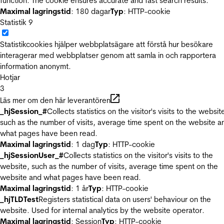
function. The cookie ensures accurate and fast search results.
Maximal lagringstid
: 180 dagar
Typ
: HTTP-cookie
Statistik
9
Statistikcookies hjälper webbplatsägare att förstå hur besökare
interagerar med webbplatser genom att samla in och rapportera
information anonymt.
Hotjar
3
Läs mer om den här leverantören
_hjSession_#
Collects statistics on the visitor's visits to the websit
such as the number of visits, average time spent on the website a
what pages have been read.
Maximal lagringstid
: 1 dag
Typ
: HTTP-cookie
_hjSessionUser_#
Collects statistics on the visitor's visits to the
website, such as the number of visits, average time spent on the
website and what pages have been read.
Maximal lagringstid
: 1 år
Typ
: HTTP-cookie
_hjTLDTest
Registers statistical data on users' behaviour on the
website. Used for internal analytics by the website operator.
Maximal lagringstid
: Session
Typ
: HTTP-cookie