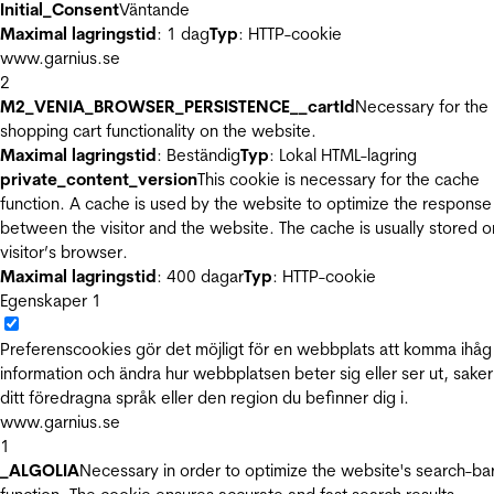
Initial_Consent
Väntande
Maximal lagringstid
: 1 dag
Typ
: HTTP-cookie
www.garnius.se
2
M2_VENIA_BROWSER_PERSISTENCE__cartId
Necessary for the
shopping cart functionality on the website.
Maximal lagringstid
: Beständig
Typ
: Lokal HTML-lagring
private_content_version
This cookie is necessary for the cache
function. A cache is used by the website to optimize the response
between the visitor and the website. The cache is usually stored o
visitor’s browser.
Maximal lagringstid
: 400 dagar
Typ
: HTTP-cookie
Egenskaper
1
Preferenscookies gör det möjligt för en webbplats att komma ihåg
information och ändra hur webbplatsen beter sig eller ser ut, sake
ditt föredragna språk eller den region du befinner dig i.
www.garnius.se
1
_ALGOLIA
Necessary in order to optimize the website's search-ba