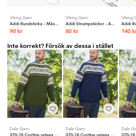
Viking Garn
Viking Garn
Viking 
Addi Rundsticka - Mässing
Addi Strumpstickor - Aluminium
90
kr
80
kr
140
k
Inte korrekt? Försök av dessa i stället
Dale Garn
Dale Garn
Dale G
370-18 Cortina unisex tröja indigo
370-18 Cortina unisex tröja indigo