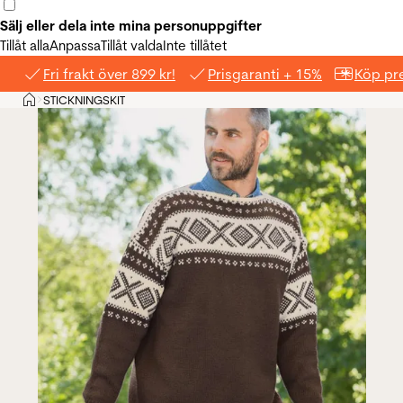
Sälj eller dela inte mina personuppgifter
Tillåt alla
Anpassa
Tillåt valda
Inte tillåtet
Fri frakt över 899 kr!
Prisgaranti + 15%
Köp pre
Hem
STICKNINGSKIT
>