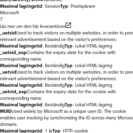
Maximal lagringstid
: Session
Typ
: Pixelspårare
Microsoft
7
Läs mer om den här leverantören
_uetsid
Used to track visitors on multiple websites, in order to pre
relevant advertisement based on the visitor's preferences.
Maximal lagringstid
: Beständig
Typ
: Lokal HTML-lagring
_uetsid_exp
Contains the expiry-date for the cookie with
corresponding name.
Maximal lagringstid
: Beständig
Typ
: Lokal HTML-lagring
_uetvid
Used to track visitors on multiple websites, in order to pre
relevant advertisement based on the visitor's preferences.
Maximal lagringstid
: Beständig
Typ
: Lokal HTML-lagring
_uetvid_exp
Contains the expiry-date for the cookie with
corresponding name.
Maximal lagringstid
: Beständig
Typ
: Lokal HTML-lagring
MUID
Used widely by Microsoft as a unique user ID. The cookie
enables user tracking by synchronising the ID across many Microso
domains.
Maximal lagringstid
: 1 år
Typ
: HTTP-cookie