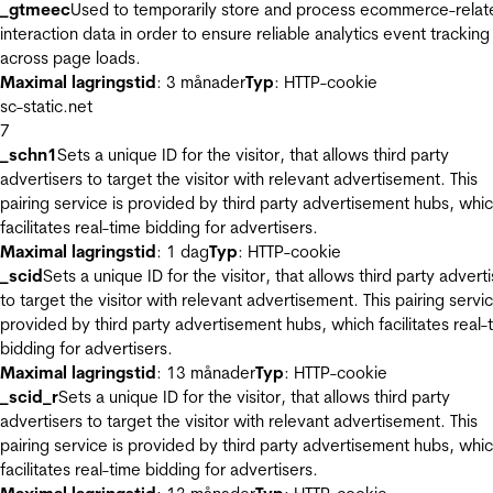
_gtmeec
Used to temporarily store and process ecommerce-relat
interaction data in order to ensure reliable analytics event tracking
across page loads.
Maximal lagringstid
: 3 månader
Typ
: HTTP-cookie
sc-static.net
7
_schn1
Sets a unique ID for the visitor, that allows third party
advertisers to target the visitor with relevant advertisement. This
pairing service is provided by third party advertisement hubs, whi
facilitates real-time bidding for advertisers.
Maximal lagringstid
: 1 dag
Typ
: HTTP-cookie
_scid
Sets a unique ID for the visitor, that allows third party advert
to target the visitor with relevant advertisement. This pairing servic
provided by third party advertisement hubs, which facilitates real-
bidding for advertisers.
Maximal lagringstid
: 13 månader
Typ
: HTTP-cookie
_scid_r
Sets a unique ID for the visitor, that allows third party
advertisers to target the visitor with relevant advertisement. This
pairing service is provided by third party advertisement hubs, whi
facilitates real-time bidding for advertisers.