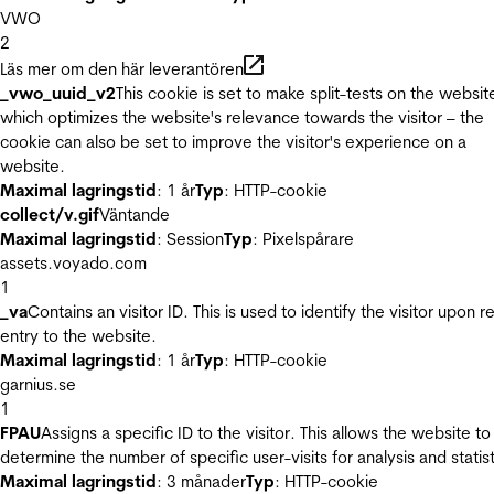
VWO
2
Läs mer om den här leverantören
_vwo_uuid_v2
This cookie is set to make split-tests on the websit
which optimizes the website's relevance towards the visitor – the
cookie can also be set to improve the visitor's experience on a
website.
Maximal lagringstid
: 1 år
Typ
: HTTP-cookie
collect/v.gif
Väntande
Maximal lagringstid
: Session
Typ
: Pixelspårare
assets.voyado.com
1
_va
Contains an visitor ID. This is used to identify the visitor upon r
entry to the website.
Maximal lagringstid
: 1 år
Typ
: HTTP-cookie
garnius.se
1
FPAU
Assigns a specific ID to the visitor. This allows the website to
determine the number of specific user-visits for analysis and statist
Maximal lagringstid
: 3 månader
Typ
: HTTP-cookie