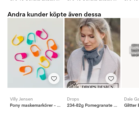
Andra kunder köpte även dessa
Villy Jensen
Drops
Dale G
Pony maskemarkörer - 10 st, stor
234-82g Pomegranate Shawl
Glitter