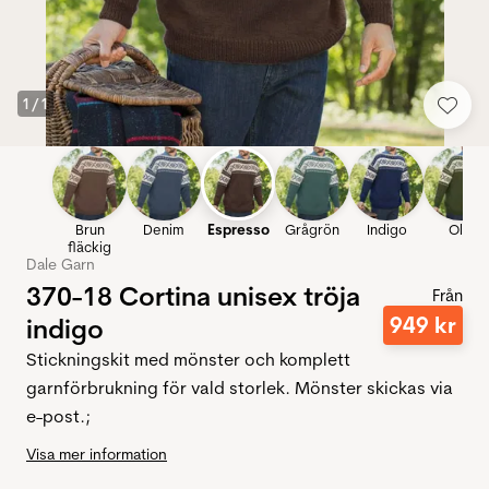
1
/
1
Brun
Denim
Espresso
Grågrön
Indigo
Oliv
fläckig
Dale Garn
370-18 Cortina unisex tröja
Från
949
kr
indigo
Stickningskit med mönster och komplett
garnförbrukning för vald storlek. Mönster skickas via
e-post.;
Visa mer information