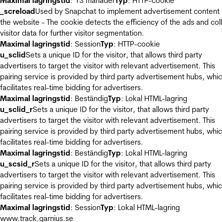
Maximal lagringstid
: 13 månader
Typ
: HTTP-cookie
_screload
Used by Snapchat to implement advertisement content
the website - The cookie detects the efficiency of the ads and col
visitor data for further visitor segmentation.
Maximal lagringstid
: Session
Typ
: HTTP-cookie
u_sclid
Sets a unique ID for the visitor, that allows third party
advertisers to target the visitor with relevant advertisement. This
pairing service is provided by third party advertisement hubs, whi
facilitates real-time bidding for advertisers.
Maximal lagringstid
: Beständig
Typ
: Lokal HTML-lagring
u_sclid_r
Sets a unique ID for the visitor, that allows third party
advertisers to target the visitor with relevant advertisement. This
pairing service is provided by third party advertisement hubs, whi
facilitates real-time bidding for advertisers.
Maximal lagringstid
: Beständig
Typ
: Lokal HTML-lagring
u_scsid_r
Sets a unique ID for the visitor, that allows third party
advertisers to target the visitor with relevant advertisement. This
pairing service is provided by third party advertisement hubs, whi
facilitates real-time bidding for advertisers.
Maximal lagringstid
: Session
Typ
: Lokal HTML-lagring
www.track.garnius.se