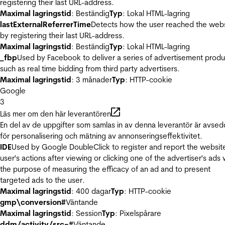
registering their last URL-address.
Maximal lagringstid
: Beständig
Typ
: Lokal HTML-lagring
lastExternalReferrerTime
Detects how the user reached the web
by registering their last URL-address.
Maximal lagringstid
: Beständig
Typ
: Lokal HTML-lagring
_fbp
Used by Facebook to deliver a series of advertisement produ
such as real time bidding from third party advertisers.
Maximal lagringstid
: 3 månader
Typ
: HTTP-cookie
Google
3
Läs mer om den här leverantören
En del av de uppgifter som samlas in av denna leverantör är avse
för personalisering och mätning av annonseringseffektivitet.
IDE
Used by Google DoubleClick to register and report the websit
user's actions after viewing or clicking one of the advertiser's ads 
the purpose of measuring the efficacy of an ad and to present
targeted ads to the user.
Maximal lagringstid
: 400 dagar
Typ
: HTTP-cookie
gmp\conversion#
Väntande
Maximal lagringstid
: Session
Typ
: Pixelspårare
ddm/activity/src=#
Väntande