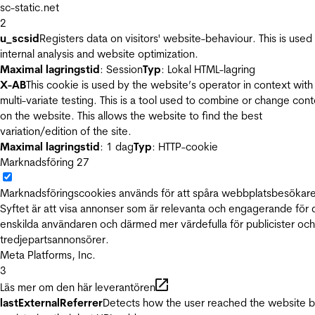
sc-static.net
2
u_scsid
Registers data on visitors' website-behaviour. This is used 
internal analysis and website optimization.
Maximal lagringstid
: Session
Typ
: Lokal HTML-lagring
X-AB
This cookie is used by the website’s operator in context with
multi-variate testing. This is a tool used to combine or change con
on the website. This allows the website to find the best
variation/edition of the site.
Maximal lagringstid
: 1 dag
Typ
: HTTP-cookie
Marknadsföring
27
Marknadsföringscookies används för att spåra webbplatsbesökare
Syftet är att visa annonser som är relevanta och engagerande för
enskilda användaren och därmed mer värdefulla för publicister och
tredjepartsannonsörer.
Meta Platforms, Inc.
3
Läs mer om den här leverantören
lastExternalReferrer
Detects how the user reached the website 