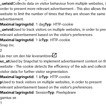
_uetsid
Collects data on visitor behaviour from multiple websites, 
order to present more relevant advertisement - This also allows th
website to limit the number of times that they are shown the same
advertisement.
Maximal lagringstid
: 1 dag
Typ
: HTTP-cookie
_uetvid
Used to track visitors on multiple websites, in order to pre
relevant advertisement based on the visitor's preferences.
Maximal lagringstid
: 1 år
Typ
: HTTP-cookie
Snap Inc.
2
Läs mer om den här leverantören
sc_at
Used by Snapchat to implement advertisement content on t
website - The cookie detects the efficiency of the ads and collect
visitor data for further visitor segmentation.
Maximal lagringstid
: 1 år
Typ
: HTTP-cookie
p
Used to track visitors on multiple websites, in order to present
relevant advertisement based on the visitor's preferences.
Maximal lagringstid
: Session
Typ
: Pixelspårare
garnius.se
1