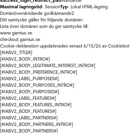
success_login_redirect_path
Väntande
Maximal lagringstid
: Session
Typ
: Lokal HTML-lagring
Domänöverskridande godkännande
2
Ditt samtycke gäller för följande domäner:
Lista över domäner som du ger samtycke till:
www.garnius.se
checkout.garnius.se
Cookie-deklaration uppdaterades senast 6/15/26 av
Cookiebot
[#IABV2_TITLE#]
[#IABV2_BODY_INTRO#]
[#IABV2_BODY_LEGITIMATE_INTEREST_INTRO#]
[#IABV2_BODY_PREFERENCE_INTRO#]
[#IABV2_LABEL_PURPOSES#]
[#IABV2_BODY_PURPOSES_INTRO#]
[#IABV2_BODY_PURPOSES#]
[#IABV2_LABEL_FEATURES#]
[#IABV2_BODY_FEATURES_INTRO#]
[#IABV2_BODY_FEATURES#]
[#IABV2_LABEL_PARTNERS#]
[#IABV2_BODY_PARTNERS_INTRO#]
[#IABV2_BODY_PARTNERS#]