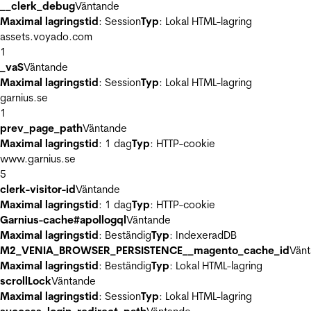
__clerk_debug
Väntande
Maximal lagringstid
: Session
Typ
: Lokal HTML-lagring
assets.voyado.com
1
_vaS
Väntande
Maximal lagringstid
: Session
Typ
: Lokal HTML-lagring
garnius.se
1
prev_page_path
Väntande
Maximal lagringstid
: 1 dag
Typ
: HTTP-cookie
www.garnius.se
5
clerk-visitor-id
Väntande
Maximal lagringstid
: 1 dag
Typ
: HTTP-cookie
Garnius-cache#apollogql
Väntande
Maximal lagringstid
: Beständig
Typ
: IndexeradDB
M2_VENIA_BROWSER_PERSISTENCE__magento_cache_id
Vän
Maximal lagringstid
: Beständig
Typ
: Lokal HTML-lagring
scrollLock
Väntande
Maximal lagringstid
: Session
Typ
: Lokal HTML-lagring