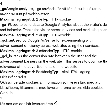
4
_ga
Google analytics, _ga används för att förstå hur besökaren
navigerar runt på webbplatsen
Maximal lagringstid
: 2 år
Typ
: HTTP-cookie
_ga_#
Used to send data to Google Analytics about the visitor's d
and behavior. Tracks the visitor across devices and marketing chan
Maximal lagringstid
: 2 år
Typ
: HTTP-cookie
_gcl_au
Used by Google AdSense for experimenting with
advertisement efficiency across websites using their services.
Maximal lagringstid
: 3 månader
Typ
: HTTP-cookie
_gcl_ls
Tracks the conversion rate between the user and the
advertisement banners on the website - This serves to optimise th
relevance of the advertisements on the website.
Maximal lagringstid
: Beständig
Typ
: Lokal HTML-lagring
Oklassificerad
8
Oklassificerade cookies är information som vi er i färd med att
klassificera, tillsammans med leverantörerna av enskilda cookies.
Clerk.io
1
Läs mer om den här leverantören