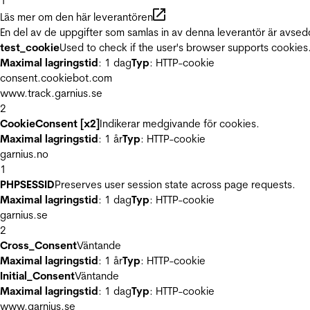
1
Läs mer om den här leverantören
En del av de uppgifter som samlas in av denna leverantör är avsed
test_cookie
Used to check if the user's browser supports cookies
Maximal lagringstid
: 1 dag
Typ
: HTTP-cookie
consent.cookiebot.com
www.track.garnius.se
2
CookieConsent [x2]
Indikerar medgivande för cookies.
Maximal lagringstid
: 1 år
Typ
: HTTP-cookie
garnius.no
1
PHPSESSID
Preserves user session state across page requests.
Maximal lagringstid
: 1 dag
Typ
: HTTP-cookie
garnius.se
2
Cross_Consent
Väntande
Maximal lagringstid
: 1 år
Typ
: HTTP-cookie
Initial_Consent
Väntande
Maximal lagringstid
: 1 dag
Typ
: HTTP-cookie
www.garnius.se