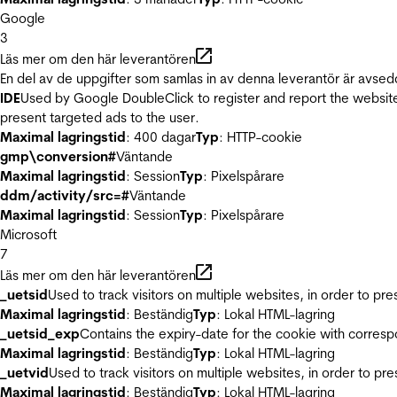
Google
3
Läs mer om den här leverantören
En del av de uppgifter som samlas in av denna leverantör är avsed
IDE
Used by Google DoubleClick to register and report the website u
present targeted ads to the user.
Maximal lagringstid
: 400 dagar
Typ
: HTTP-cookie
gmp\conversion#
Väntande
Maximal lagringstid
: Session
Typ
: Pixelspårare
ddm/activity/src=#
Väntande
Maximal lagringstid
: Session
Typ
: Pixelspårare
Microsoft
7
Läs mer om den här leverantören
_uetsid
Used to track visitors on multiple websites, in order to pr
Maximal lagringstid
: Beständig
Typ
: Lokal HTML-lagring
_uetsid_exp
Contains the expiry-date for the cookie with corres
Maximal lagringstid
: Beständig
Typ
: Lokal HTML-lagring
_uetvid
Used to track visitors on multiple websites, in order to pr
Maximal lagringstid
: Beständig
Typ
: Lokal HTML-lagring