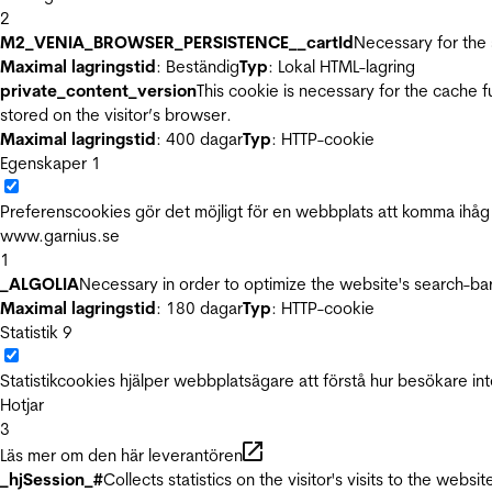
2
M2_VENIA_BROWSER_PERSISTENCE__cartId
Necessary for the 
Maximal lagringstid
: Beständig
Typ
: Lokal HTML-lagring
private_content_version
This cookie is necessary for the cache 
stored on the visitor’s browser.
Maximal lagringstid
: 400 dagar
Typ
: HTTP-cookie
Egenskaper
1
Preferenscookies gör det möjligt för en webbplats att komma ihåg i
www.garnius.se
1
_ALGOLIA
Necessary in order to optimize the website's search-bar
Maximal lagringstid
: 180 dagar
Typ
: HTTP-cookie
Statistik
9
Statistikcookies hjälper webbplatsägare att förstå hur besökare 
Hotjar
3
Läs mer om den här leverantören
_hjSession_#
Collects statistics on the visitor's visits to the we