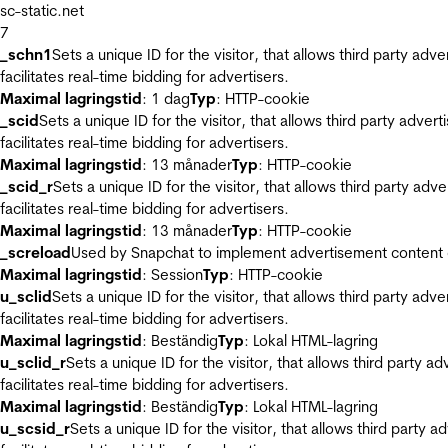
sc-static.net
7
_schn1
Sets a unique ID for the visitor, that allows third party adv
facilitates real-time bidding for advertisers.
Maximal lagringstid
: 1 dag
Typ
: HTTP-cookie
_scid
Sets a unique ID for the visitor, that allows third party adver
facilitates real-time bidding for advertisers.
Maximal lagringstid
: 13 månader
Typ
: HTTP-cookie
_scid_r
Sets a unique ID for the visitor, that allows third party adv
facilitates real-time bidding for advertisers.
Maximal lagringstid
: 13 månader
Typ
: HTTP-cookie
_screload
Used by Snapchat to implement advertisement content on 
Maximal lagringstid
: Session
Typ
: HTTP-cookie
u_sclid
Sets a unique ID for the visitor, that allows third party adv
facilitates real-time bidding for advertisers.
Maximal lagringstid
: Beständig
Typ
: Lokal HTML-lagring
u_sclid_r
Sets a unique ID for the visitor, that allows third party a
facilitates real-time bidding for advertisers.
Maximal lagringstid
: Beständig
Typ
: Lokal HTML-lagring
u_scsid_r
Sets a unique ID for the visitor, that allows third party 