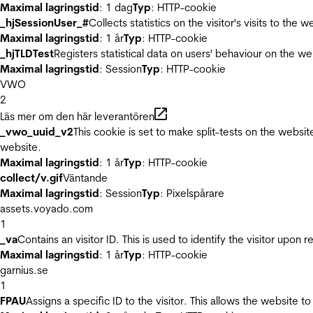
Maximal lagringstid
: 1 dag
Typ
: HTTP-cookie
_hjSessionUser_#
Collects statistics on the visitor's visits to t
Maximal lagringstid
: 1 år
Typ
: HTTP-cookie
_hjTLDTest
Registers statistical data on users' behaviour on the we
Maximal lagringstid
: Session
Typ
: HTTP-cookie
VWO
2
Läs mer om den här leverantören
_vwo_uuid_v2
This cookie is set to make split-tests on the websi
website.
Maximal lagringstid
: 1 år
Typ
: HTTP-cookie
collect/v.gif
Väntande
Maximal lagringstid
: Session
Typ
: Pixelspårare
assets.voyado.com
1
_va
Contains an visitor ID. This is used to identify the visitor upon 
Maximal lagringstid
: 1 år
Typ
: HTTP-cookie
garnius.se
1
FPAU
Assigns a specific ID to the visitor. This allows the website to