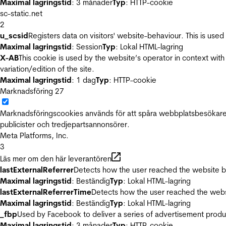
Maximal lagringstid
: 3 månader
Typ
: HTTP-cookie
sc-static.net
2
u_scsid
Registers data on visitors' website-behaviour. This is used 
Maximal lagringstid
: Session
Typ
: Lokal HTML-lagring
X-AB
This cookie is used by the website’s operator in context with 
variation/edition of the site.
Maximal lagringstid
: 1 dag
Typ
: HTTP-cookie
Marknadsföring
27
Marknadsföringscookies används för att spåra webbplatsbesökare.
publicister och tredjepartsannonsörer.
Meta Platforms, Inc.
3
Läs mer om den här leverantören
lastExternalReferrer
Detects how the user reached the website by 
Maximal lagringstid
: Beständig
Typ
: Lokal HTML-lagring
lastExternalReferrerTime
Detects how the user reached the websi
Maximal lagringstid
: Beständig
Typ
: Lokal HTML-lagring
_fbp
Used by Facebook to deliver a series of advertisement product
Maximal lagringstid
: 3 månader
Typ
: HTTP-cookie