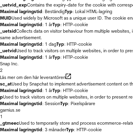
_uetvid_exp
Contains the expiry-date for the cookie with corres
Maximal lagringstid
: Beständig
Typ
: Lokal HTML-lagring
MUID
Used widely by Microsoft as a unique user ID. The cookie en
Maximal lagringstid
: 1 år
Typ
: HTTP-cookie
_uetsid
Collects data on visitor behaviour from multiple websites, 
same advertisement.
Maximal lagringstid
: 1 dag
Typ
: HTTP-cookie
_uetvid
Used to track visitors on multiple websites, in order to pr
Maximal lagringstid
: 1 år
Typ
: HTTP-cookie
Snap Inc.
2
Läs mer om den här leverantören
sc_at
Used by Snapchat to implement advertisement content on the w
Maximal lagringstid
: 1 år
Typ
: HTTP-cookie
p
Used to track visitors on multiple websites, in order to present 
Maximal lagringstid
: Session
Typ
: Pixelspårare
garnius.se
1
_gtmeec
Used to temporarily store and process ecommerce-related 
Maximal lagringstid
: 3 månader
Typ
: HTTP-cookie