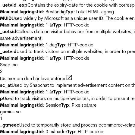
_uetvid_exp
Contains the expiry-date for the cookie with corres
Maximal lagringstid
: Beständig
Typ
: Lokal HTML-lagring
MUID
Used widely by Microsoft as a unique user ID. The cookie en
Maximal lagringstid
: 1 år
Typ
: HTTP-cookie
_uetsid
Collects data on visitor behaviour from multiple websites, 
same advertisement.
Maximal lagringstid
: 1 dag
Typ
: HTTP-cookie
_uetvid
Used to track visitors on multiple websites, in order to pr
Maximal lagringstid
: 1 år
Typ
: HTTP-cookie
Snap Inc.
2
Läs mer om den här leverantören
sc_at
Used by Snapchat to implement advertisement content on the w
Maximal lagringstid
: 1 år
Typ
: HTTP-cookie
p
Used to track visitors on multiple websites, in order to present 
Maximal lagringstid
: Session
Typ
: Pixelspårare
garnius.se
1
_gtmeec
Used to temporarily store and process ecommerce-related 
Maximal lagringstid
: 3 månader
Typ
: HTTP-cookie