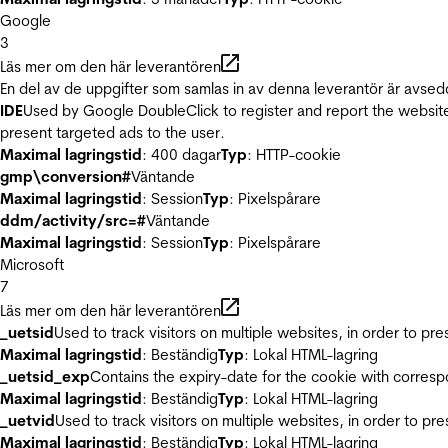
Google
3
Läs mer om den här leverantören
En del av de uppgifter som samlas in av denna leverantör är avsed
IDE
Used by Google DoubleClick to register and report the website u
present targeted ads to the user.
Maximal lagringstid
: 400 dagar
Typ
: HTTP-cookie
gmp\conversion#
Väntande
Maximal lagringstid
: Session
Typ
: Pixelspårare
ddm/activity/src=#
Väntande
Maximal lagringstid
: Session
Typ
: Pixelspårare
Microsoft
7
Läs mer om den här leverantören
_uetsid
Used to track visitors on multiple websites, in order to pr
Maximal lagringstid
: Beständig
Typ
: Lokal HTML-lagring
_uetsid_exp
Contains the expiry-date for the cookie with corres
Maximal lagringstid
: Beständig
Typ
: Lokal HTML-lagring
_uetvid
Used to track visitors on multiple websites, in order to pr
Maximal lagringstid
: Beständig
Typ
: Lokal HTML-lagring