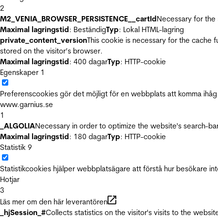
2
M2_VENIA_BROWSER_PERSISTENCE__cartId
Necessary for the 
Maximal lagringstid
: Beständig
Typ
: Lokal HTML-lagring
private_content_version
This cookie is necessary for the cache 
stored on the visitor’s browser.
Maximal lagringstid
: 400 dagar
Typ
: HTTP-cookie
Egenskaper
1
Preferenscookies gör det möjligt för en webbplats att komma ihåg i
www.garnius.se
1
_ALGOLIA
Necessary in order to optimize the website's search-bar
Maximal lagringstid
: 180 dagar
Typ
: HTTP-cookie
Statistik
9
Statistikcookies hjälper webbplatsägare att förstå hur besökare 
Hotjar
3
Läs mer om den här leverantören
_hjSession_#
Collects statistics on the visitor's visits to the we