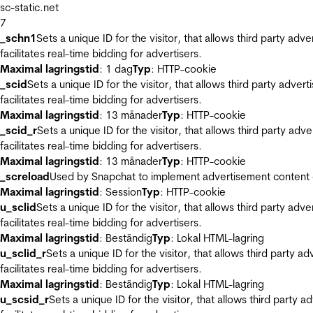
sc-static.net
7
_schn1
Sets a unique ID for the visitor, that allows third party adv
facilitates real-time bidding for advertisers.
Maximal lagringstid
: 1 dag
Typ
: HTTP-cookie
_scid
Sets a unique ID for the visitor, that allows third party adver
facilitates real-time bidding for advertisers.
Maximal lagringstid
: 13 månader
Typ
: HTTP-cookie
_scid_r
Sets a unique ID for the visitor, that allows third party adv
facilitates real-time bidding for advertisers.
Maximal lagringstid
: 13 månader
Typ
: HTTP-cookie
_screload
Used by Snapchat to implement advertisement content on 
Maximal lagringstid
: Session
Typ
: HTTP-cookie
u_sclid
Sets a unique ID for the visitor, that allows third party adv
facilitates real-time bidding for advertisers.
Maximal lagringstid
: Beständig
Typ
: Lokal HTML-lagring
u_sclid_r
Sets a unique ID for the visitor, that allows third party a
facilitates real-time bidding for advertisers.
Maximal lagringstid
: Beständig
Typ
: Lokal HTML-lagring
u_scsid_r
Sets a unique ID for the visitor, that allows third party 