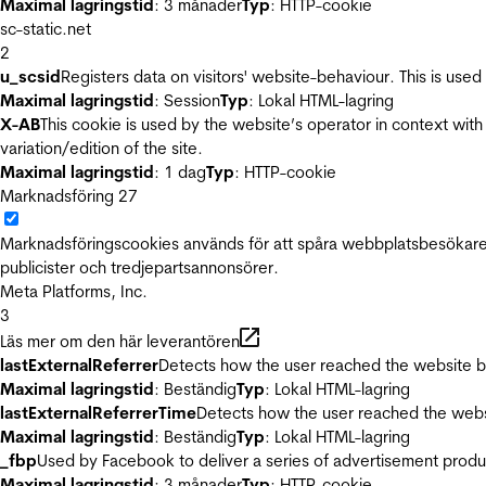
Maximal lagringstid
: 3 månader
Typ
: HTTP-cookie
sc-static.net
2
u_scsid
Registers data on visitors' website-behaviour. This is used 
Maximal lagringstid
: Session
Typ
: Lokal HTML-lagring
X-AB
This cookie is used by the website’s operator in context with 
variation/edition of the site.
Maximal lagringstid
: 1 dag
Typ
: HTTP-cookie
Marknadsföring
27
Marknadsföringscookies används för att spåra webbplatsbesökare.
publicister och tredjepartsannonsörer.
Meta Platforms, Inc.
3
Läs mer om den här leverantören
lastExternalReferrer
Detects how the user reached the website by 
Maximal lagringstid
: Beständig
Typ
: Lokal HTML-lagring
lastExternalReferrerTime
Detects how the user reached the websi
Maximal lagringstid
: Beständig
Typ
: Lokal HTML-lagring
_fbp
Used by Facebook to deliver a series of advertisement product
Maximal lagringstid
: 3 månader
Typ
: HTTP-cookie