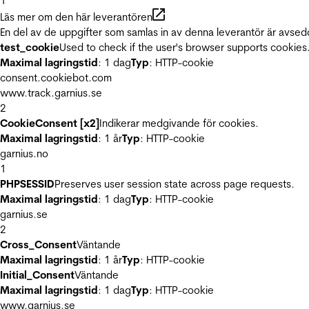
1
Läs mer om den här leverantören
En del av de uppgifter som samlas in av denna leverantör är avsed
test_cookie
Used to check if the user's browser supports cookies
Maximal lagringstid
: 1 dag
Typ
: HTTP-cookie
consent.cookiebot.com
www.track.garnius.se
2
CookieConsent [x2]
Indikerar medgivande för cookies.
Maximal lagringstid
: 1 år
Typ
: HTTP-cookie
garnius.no
1
PHPSESSID
Preserves user session state across page requests.
Maximal lagringstid
: 1 dag
Typ
: HTTP-cookie
garnius.se
2
Cross_Consent
Väntande
Maximal lagringstid
: 1 år
Typ
: HTTP-cookie
Initial_Consent
Väntande
Maximal lagringstid
: 1 dag
Typ
: HTTP-cookie
www.garnius.se