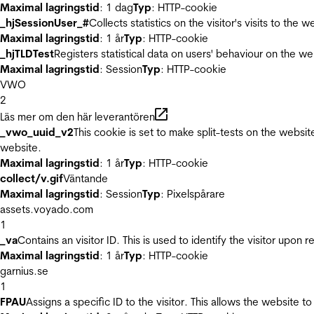
Maximal lagringstid
: 1 dag
Typ
: HTTP-cookie
_hjSessionUser_#
Collects statistics on the visitor's visits to t
Maximal lagringstid
: 1 år
Typ
: HTTP-cookie
_hjTLDTest
Registers statistical data on users' behaviour on the we
Maximal lagringstid
: Session
Typ
: HTTP-cookie
VWO
2
Läs mer om den här leverantören
_vwo_uuid_v2
This cookie is set to make split-tests on the websi
website.
Maximal lagringstid
: 1 år
Typ
: HTTP-cookie
collect/v.gif
Väntande
Maximal lagringstid
: Session
Typ
: Pixelspårare
assets.voyado.com
1
_va
Contains an visitor ID. This is used to identify the visitor upon 
Maximal lagringstid
: 1 år
Typ
: HTTP-cookie
garnius.se
1
FPAU
Assigns a specific ID to the visitor. This allows the website to