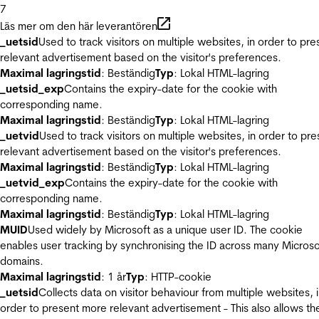
7
Läs mer om den här leverantören
_uetsid
Used to track visitors on multiple websites, in order to pre
relevant advertisement based on the visitor's preferences.
Maximal lagringstid
: Beständig
Typ
: Lokal HTML-lagring
_uetsid_exp
Contains the expiry-date for the cookie with
corresponding name.
Maximal lagringstid
: Beständig
Typ
: Lokal HTML-lagring
_uetvid
Used to track visitors on multiple websites, in order to pre
relevant advertisement based on the visitor's preferences.
Maximal lagringstid
: Beständig
Typ
: Lokal HTML-lagring
_uetvid_exp
Contains the expiry-date for the cookie with
corresponding name.
Maximal lagringstid
: Beständig
Typ
: Lokal HTML-lagring
MUID
Used widely by Microsoft as a unique user ID. The cookie
enables user tracking by synchronising the ID across many Microso
domains.
Maximal lagringstid
: 1 år
Typ
: HTTP-cookie
_uetsid
Collects data on visitor behaviour from multiple websites, 
order to present more relevant advertisement - This also allows th