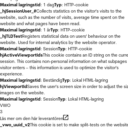
Maximal lagringstid
: 1 dag
Typ
: HTTP-cookie
_hjSessionUser_#
Collects statistics on the visitor's visits to the
website, such as the number of visits, average time spent on the
website and what pages have been read.
Maximal lagringstid
: 1 år
Typ
: HTTP-cookie
_hjTLDTest
Registers statistical data on users' behaviour on the
website. Used for internal analytics by the website operator.
Maximal lagringstid
: Session
Typ
: HTTP-cookie
hjActiveViewportIds
This cookie contains an ID string on the curr
session. This contains non-personal information on what subpages
visitor enters – this information is used to optimize the visitor's
experience.
Maximal lagringstid
: Beständig
Typ
: Lokal HTML-lagring
hjViewportId
Saves the user's screen size in order to adjust the si
images on the website.
Maximal lagringstid
: Session
Typ
: Lokal HTML-lagring
VWO
3
Läs mer om den här leverantören
_vwo_uuid_v2
This cookie is set to make split-tests on the websit