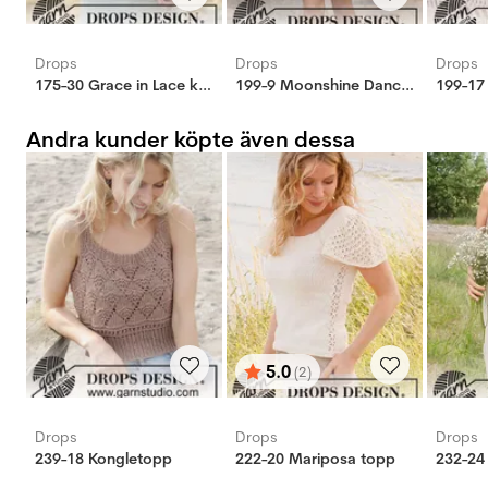
Drops
Drops
Drops
175-30 Grace in Lace klänning
199-9 Moonshine Dance klänning
Andra kunder köpte även dessa
5.0
(2)
Betyg:
utav 5 stjärnor
Drops
Drops
Drops
239-18 Kongletopp
222-20 Mariposa topp