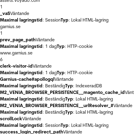
assets.voyado.com
1
_vaS
Väntande
Maximal lagringstid
: Session
Typ
: Lokal HTML-lagring
garnius.se
1
prev_page_path
Väntande
Maximal lagringstid
: 1 dag
Typ
: HTTP-cookie
www.garnius.se
6
clerk-visitor-id
Väntande
Maximal lagringstid
: 1 dag
Typ
: HTTP-cookie
Garnius-cache#apollogql
Väntande
Maximal lagringstid
: Beständig
Typ
: IndexeradDB
M2_VENIA_BROWSER_PERSISTENCE__magento_cache_id
Vän
Maximal lagringstid
: Beständig
Typ
: Lokal HTML-lagring
M2_VENIA_BROWSER_PERSISTENCE__urlResolver_#
Väntande
Maximal lagringstid
: Beständig
Typ
: Lokal HTML-lagring
scrollLock
Väntande
Maximal lagringstid
: Session
Typ
: Lokal HTML-lagring
success_login_redirect_path
Väntande