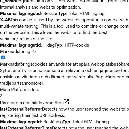
u_scsid
Registers data on visitors' website-behaviour. This is used 
internal analysis and website optimization.
Maximal lagringstid
: Session
Typ
: Lokal HTML-lagring
X-AB
This cookie is used by the website’s operator in context with
multi-variate testing. This is a tool used to combine or change con
on the website. This allows the website to find the best
variation/edition of the site.
Maximal lagringstid
: 1 dag
Typ
: HTTP-cookie
Marknadsföring
27
Marknadsföringscookies används för att spåra webbplatsbesökare
Syftet är att visa annonser som är relevanta och engagerande för
enskilda användaren och därmed mer värdefulla för publicister och
tredjepartsannonsörer.
Meta Platforms, Inc.
3
Läs mer om den här leverantören
lastExternalReferrer
Detects how the user reached the website 
registering their last URL-address.
Maximal lagringstid
: Beständig
Typ
: Lokal HTML-lagring
lastExternalReferrerTime
Detects how the user reached the web