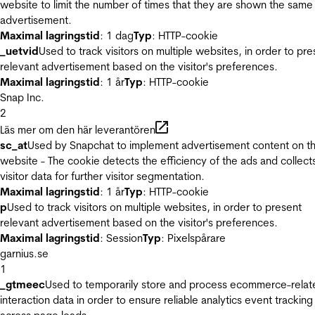
website to limit the number of times that they are shown the same
advertisement.
Maximal lagringstid
: 1 dag
Typ
: HTTP-cookie
_uetvid
Used to track visitors on multiple websites, in order to pre
relevant advertisement based on the visitor's preferences.
Maximal lagringstid
: 1 år
Typ
: HTTP-cookie
Snap Inc.
2
Läs mer om den här leverantören
sc_at
Used by Snapchat to implement advertisement content on t
website - The cookie detects the efficiency of the ads and collect
visitor data for further visitor segmentation.
Maximal lagringstid
: 1 år
Typ
: HTTP-cookie
p
Used to track visitors on multiple websites, in order to present
relevant advertisement based on the visitor's preferences.
Maximal lagringstid
: Session
Typ
: Pixelspårare
garnius.se
1
_gtmeec
Used to temporarily store and process ecommerce-relat
interaction data in order to ensure reliable analytics event tracking