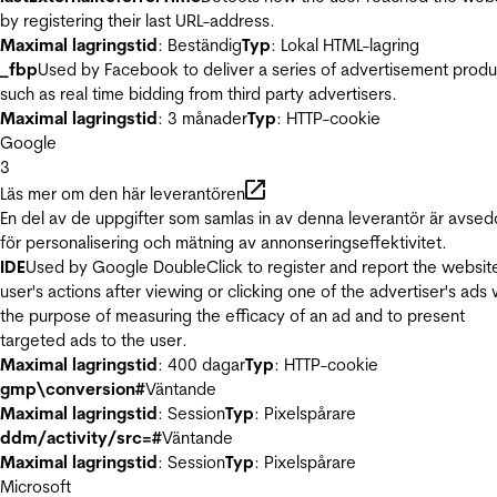
by registering their last URL-address.
Maximal lagringstid
: Beständig
Typ
: Lokal HTML-lagring
_fbp
Used by Facebook to deliver a series of advertisement produ
such as real time bidding from third party advertisers.
Maximal lagringstid
: 3 månader
Typ
: HTTP-cookie
Google
3
Läs mer om den här leverantören
En del av de uppgifter som samlas in av denna leverantör är avse
för personalisering och mätning av annonseringseffektivitet.
IDE
Used by Google DoubleClick to register and report the websit
user's actions after viewing or clicking one of the advertiser's ads 
the purpose of measuring the efficacy of an ad and to present
targeted ads to the user.
Maximal lagringstid
: 400 dagar
Typ
: HTTP-cookie
gmp\conversion#
Väntande
Maximal lagringstid
: Session
Typ
: Pixelspårare
ddm/activity/src=#
Väntande
Maximal lagringstid
: Session
Typ
: Pixelspårare
Microsoft