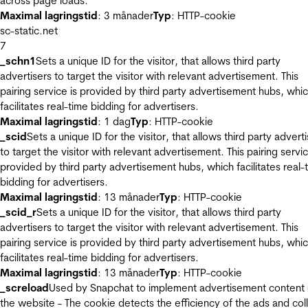
across page loads.
Maximal lagringstid
: 3 månader
Typ
: HTTP-cookie
sc-static.net
7
_schn1
Sets a unique ID for the visitor, that allows third party
advertisers to target the visitor with relevant advertisement. This
pairing service is provided by third party advertisement hubs, whi
facilitates real-time bidding for advertisers.
Maximal lagringstid
: 1 dag
Typ
: HTTP-cookie
_scid
Sets a unique ID for the visitor, that allows third party advert
to target the visitor with relevant advertisement. This pairing servic
provided by third party advertisement hubs, which facilitates real-
bidding for advertisers.
Maximal lagringstid
: 13 månader
Typ
: HTTP-cookie
_scid_r
Sets a unique ID for the visitor, that allows third party
advertisers to target the visitor with relevant advertisement. This
pairing service is provided by third party advertisement hubs, whi
facilitates real-time bidding for advertisers.
Maximal lagringstid
: 13 månader
Typ
: HTTP-cookie
_screload
Used by Snapchat to implement advertisement content
the website - The cookie detects the efficiency of the ads and col