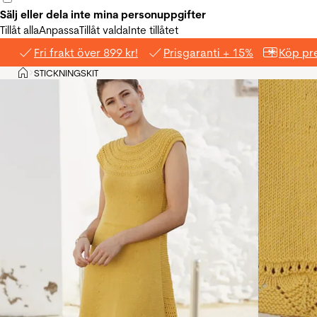
Sälj eller dela inte mina personuppgifter
Tillåt alla
Anpassa
Tillåt valda
Inte tillåtet
Fri frakt över 899 kr!
Prisgaranti + 15%
Köp pre
Hem
STICKNINGSKIT
>