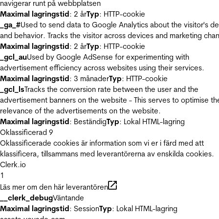
navigerar runt på webbplatsen
Maximal lagringstid
: 2 år
Typ
: HTTP-cookie
_ga_#
Used to send data to Google Analytics about the visitor's d
and behavior. Tracks the visitor across devices and marketing chan
Maximal lagringstid
: 2 år
Typ
: HTTP-cookie
_gcl_au
Used by Google AdSense for experimenting with
advertisement efficiency across websites using their services.
Maximal lagringstid
: 3 månader
Typ
: HTTP-cookie
_gcl_ls
Tracks the conversion rate between the user and the
advertisement banners on the website - This serves to optimise th
relevance of the advertisements on the website.
Maximal lagringstid
: Beständig
Typ
: Lokal HTML-lagring
Oklassificerad
9
Oklassificerade cookies är information som vi er i färd med att
klassificera, tillsammans med leverantörerna av enskilda cookies.
Clerk.io
1
Läs mer om den här leverantören
__clerk_debug
Väntande
Maximal lagringstid
: Session
Typ
: Lokal HTML-lagring