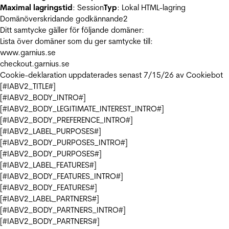
Maximal lagringstid
: Session
Typ
: Lokal HTML-lagring
Domänöverskridande godkännande
2
Ditt samtycke gäller för följande domäner:
Lista över domäner som du ger samtycke till:
www.garnius.se
checkout.garnius.se
Cookie-deklaration uppdaterades senast 7/15/26 av
Cookiebot
[#IABV2_TITLE#]
[#IABV2_BODY_INTRO#]
[#IABV2_BODY_LEGITIMATE_INTEREST_INTRO#]
[#IABV2_BODY_PREFERENCE_INTRO#]
[#IABV2_LABEL_PURPOSES#]
[#IABV2_BODY_PURPOSES_INTRO#]
[#IABV2_BODY_PURPOSES#]
[#IABV2_LABEL_FEATURES#]
[#IABV2_BODY_FEATURES_INTRO#]
[#IABV2_BODY_FEATURES#]
[#IABV2_LABEL_PARTNERS#]
[#IABV2_BODY_PARTNERS_INTRO#]
[#IABV2_BODY_PARTNERS#]