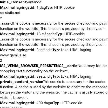
Initial_Consent
Väntande
Maximal lagringstid
: 1 dag
Typ
: HTTP-cookie
sc-static.net
2
_scsrid
The cookie is necessary for the secure checkout and pay
function on the website. This function is provided by shopify.com.
Maximal lagringstid
: 13 månader
Typ
: HTTP-cookie
_scsrid
The cookie is necessary for the secure checkout and pay
function on the website. This function is provided by shopify.com.
Maximal lagringstid
: Beständig
Typ
: Lokal HTML-lagring
www.garnius.se
2
M2_VENIA_BROWSER_PERSISTENCE__cartId
Necessary for the
shopping cart functionality on the website.
Maximal lagringstid
: Beständig
Typ
: Lokal HTML-lagring
private_content_version
This cookie is necessary for the cache
function. A cache is used by the website to optimize the response
between the visitor and the website. The cache is usually stored o
visitor’s browser.
Maximal lagringstid
: 400 dagar
Typ
: HTTP-cookie