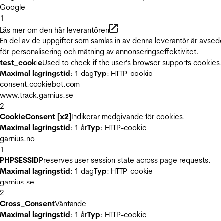
Google
1
Läs mer om den här leverantören
En del av de uppgifter som samlas in av denna leverantör är avse
för personalisering och mätning av annonseringseffektivitet.
test_cookie
Used to check if the user's browser supports cookies
Maximal lagringstid
: 1 dag
Typ
: HTTP-cookie
consent.cookiebot.com
www.track.garnius.se
2
CookieConsent [x2]
Indikerar medgivande för cookies.
Maximal lagringstid
: 1 år
Typ
: HTTP-cookie
garnius.no
1
PHPSESSID
Preserves user session state across page requests.
Maximal lagringstid
: 1 dag
Typ
: HTTP-cookie
garnius.se
2
Cross_Consent
Väntande
Maximal lagringstid
: 1 år
Typ
: HTTP-cookie