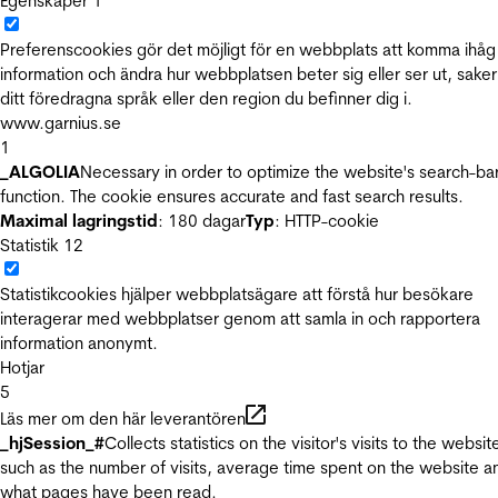
Egenskaper
1
Preferenscookies gör det möjligt för en webbplats att komma ihåg
information och ändra hur webbplatsen beter sig eller ser ut, sake
ditt föredragna språk eller den region du befinner dig i.
www.garnius.se
1
_ALGOLIA
Necessary in order to optimize the website's search-ba
function. The cookie ensures accurate and fast search results.
Maximal lagringstid
: 180 dagar
Typ
: HTTP-cookie
Statistik
12
Statistikcookies hjälper webbplatsägare att förstå hur besökare
interagerar med webbplatser genom att samla in och rapportera
information anonymt.
Hotjar
5
Läs mer om den här leverantören
_hjSession_#
Collects statistics on the visitor's visits to the websit
such as the number of visits, average time spent on the website a
what pages have been read.