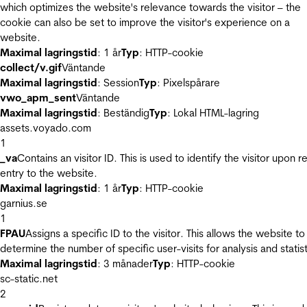
which optimizes the website's relevance towards the visitor – the
cookie can also be set to improve the visitor's experience on a
website.
Maximal lagringstid
: 1 år
Typ
: HTTP-cookie
collect/v.gif
Väntande
Maximal lagringstid
: Session
Typ
: Pixelspårare
vwo_apm_sent
Väntande
Maximal lagringstid
: Beständig
Typ
: Lokal HTML-lagring
assets.voyado.com
1
_va
Contains an visitor ID. This is used to identify the visitor upon r
entry to the website.
Maximal lagringstid
: 1 år
Typ
: HTTP-cookie
garnius.se
1
FPAU
Assigns a specific ID to the visitor. This allows the website to
determine the number of specific user-visits for analysis and statist
Maximal lagringstid
: 3 månader
Typ
: HTTP-cookie
sc-static.net
2