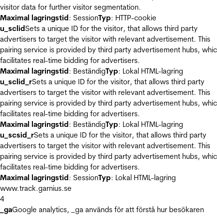
visitor data for further visitor segmentation.
Maximal lagringstid
: Session
Typ
: HTTP-cookie
u_sclid
Sets a unique ID for the visitor, that allows third party
advertisers to target the visitor with relevant advertisement. This
pairing service is provided by third party advertisement hubs, whi
facilitates real-time bidding for advertisers.
Maximal lagringstid
: Beständig
Typ
: Lokal HTML-lagring
u_sclid_r
Sets a unique ID for the visitor, that allows third party
advertisers to target the visitor with relevant advertisement. This
pairing service is provided by third party advertisement hubs, whi
facilitates real-time bidding for advertisers.
Maximal lagringstid
: Beständig
Typ
: Lokal HTML-lagring
u_scsid_r
Sets a unique ID for the visitor, that allows third party
advertisers to target the visitor with relevant advertisement. This
pairing service is provided by third party advertisement hubs, whi
facilitates real-time bidding for advertisers.
Maximal lagringstid
: Session
Typ
: Lokal HTML-lagring
www.track.garnius.se
4
_ga
Google analytics, _ga används för att förstå hur besökaren