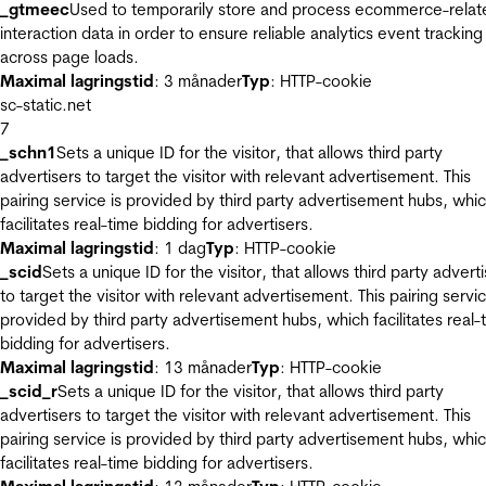
_gtmeec
Used to temporarily store and process ecommerce-relat
interaction data in order to ensure reliable analytics event tracking
across page loads.
Maximal lagringstid
: 3 månader
Typ
: HTTP-cookie
sc-static.net
7
_schn1
Sets a unique ID for the visitor, that allows third party
advertisers to target the visitor with relevant advertisement. This
pairing service is provided by third party advertisement hubs, whi
facilitates real-time bidding for advertisers.
Maximal lagringstid
: 1 dag
Typ
: HTTP-cookie
_scid
Sets a unique ID for the visitor, that allows third party advert
to target the visitor with relevant advertisement. This pairing servic
provided by third party advertisement hubs, which facilitates real-
bidding for advertisers.
Maximal lagringstid
: 13 månader
Typ
: HTTP-cookie
_scid_r
Sets a unique ID for the visitor, that allows third party
advertisers to target the visitor with relevant advertisement. This
pairing service is provided by third party advertisement hubs, whi
facilitates real-time bidding for advertisers.