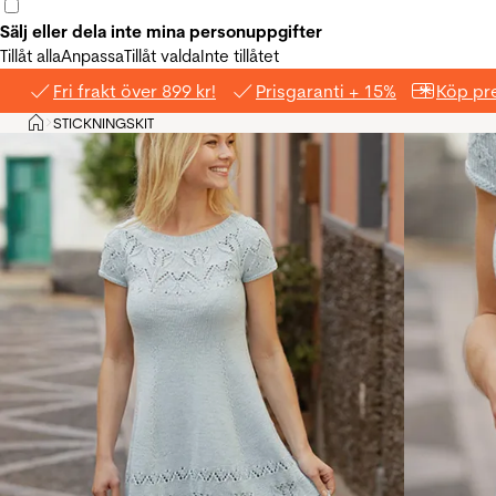
Sälj eller dela inte mina personuppgifter
Tillåt alla
Anpassa
Tillåt valda
Inte tillåtet
Fri frakt över 899 kr!
Prisgaranti + 15%
Köp pre
Hem
STICKNINGSKIT
>