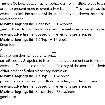
_uetsid
Collects data on visitor behaviour from multiple websites, 
order to present more relevant advertisement - This also allows th
website to limit the number of times that they are shown the same
advertisement.
Maximal lagringstid
: 1 dag
Typ
: HTTP-cookie
_uetvid
Used to track visitors on multiple websites, in order to pre
relevant advertisement based on the visitor's preferences.
Maximal lagringstid
: 1 år
Typ
: HTTP-cookie
Snap Inc.
2
Läs mer om den här leverantören
sc_at
Used by Snapchat to implement advertisement content on t
website - The cookie detects the efficiency of the ads and collect
visitor data for further visitor segmentation.
Maximal lagringstid
: 1 år
Typ
: HTTP-cookie
p
Used to track visitors on multiple websites, in order to present
relevant advertisement based on the visitor's preferences.
Maximal lagringstid
: Session
Typ
: Pixelspårare
garnius.se
1