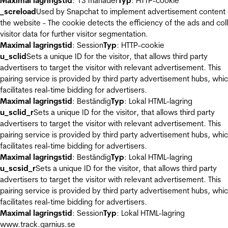
Maximal lagringstid
: 13 månader
Typ
: HTTP-cookie
_screload
Used by Snapchat to implement advertisement content
the website - The cookie detects the efficiency of the ads and col
visitor data for further visitor segmentation.
Maximal lagringstid
: Session
Typ
: HTTP-cookie
u_sclid
Sets a unique ID for the visitor, that allows third party
advertisers to target the visitor with relevant advertisement. This
pairing service is provided by third party advertisement hubs, whi
facilitates real-time bidding for advertisers.
Maximal lagringstid
: Beständig
Typ
: Lokal HTML-lagring
u_sclid_r
Sets a unique ID for the visitor, that allows third party
advertisers to target the visitor with relevant advertisement. This
pairing service is provided by third party advertisement hubs, whi
facilitates real-time bidding for advertisers.
Maximal lagringstid
: Beständig
Typ
: Lokal HTML-lagring
u_scsid_r
Sets a unique ID for the visitor, that allows third party
advertisers to target the visitor with relevant advertisement. This
pairing service is provided by third party advertisement hubs, whi
facilitates real-time bidding for advertisers.
Maximal lagringstid
: Session
Typ
: Lokal HTML-lagring
www.track.garnius.se