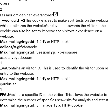
VWO
2
Läs mer om den här leverantören
_vwo_uuid_v2
This cookie is set to make split-tests on the websit
which optimizes the website's relevance towards the visitor – the
cookie can also be set to improve the visitor's experience on a
website.
Maximal lagringstid
: 1 år
Typ
: HTTP-cookie
collect/v.gif
Väntande
Maximal lagringstid
: Session
Typ
: Pixelspårare
assets.voyado.com
1
_va
Contains an visitor ID. This is used to identify the visitor upon r
entry to the website.
Maximal lagringstid
: 1 år
Typ
: HTTP-cookie
garnius.se
1
FPAU
Assigns a specific ID to the visitor. This allows the website to
determine the number of specific user-visits for analysis and statist
Maximal lagringstid
: 3 månader
Typ
: HTTP-cookie