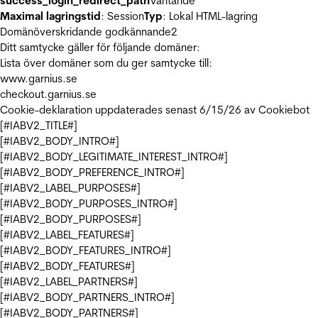
success_login_redirect_path
Väntande
Maximal lagringstid
: Session
Typ
: Lokal HTML-lagring
Domänöverskridande godkännande
2
Ditt samtycke gäller för följande domäner:
Lista över domäner som du ger samtycke till:
www.garnius.se
checkout.garnius.se
Cookie-deklaration uppdaterades senast 6/15/26 av
Cookiebot
[#IABV2_TITLE#]
[#IABV2_BODY_INTRO#]
[#IABV2_BODY_LEGITIMATE_INTEREST_INTRO#]
[#IABV2_BODY_PREFERENCE_INTRO#]
[#IABV2_LABEL_PURPOSES#]
[#IABV2_BODY_PURPOSES_INTRO#]
[#IABV2_BODY_PURPOSES#]
[#IABV2_LABEL_FEATURES#]
[#IABV2_BODY_FEATURES_INTRO#]
[#IABV2_BODY_FEATURES#]
[#IABV2_LABEL_PARTNERS#]
[#IABV2_BODY_PARTNERS_INTRO#]
[#IABV2_BODY_PARTNERS#]