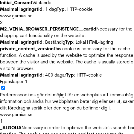
Initial_Consent
Väntande
Maximal lagringstid
: 1 dag
Typ
: HTTP-cookie
www.garnius.se
2
M2_VENIA_BROWSER_PERSISTENCE__cartId
Necessary for the
shopping cart functionality on the website.
Maximal lagringstid
: Beständig
Typ
: Lokal HTML-lagring
private_content_version
This cookie is necessary for the cache
function. A cache is used by the website to optimize the response
between the visitor and the website. The cache is usually stored o
visitor’s browser.
Maximal lagringstid
: 400 dagar
Typ
: HTTP-cookie
Egenskaper
1
Preferenscookies gör det möjligt för en webbplats att komma ihåg
information och ändra hur webbplatsen beter sig eller ser ut, sake
ditt föredragna språk eller den region du befinner dig i.
www.garnius.se
1
_ALGOLIA
Necessary in order to optimize the website's search-ba