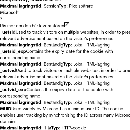
Maximal lagringstid
: Session
Typ
: Pixelspårare
Microsoft
7
Läs mer om den här leverantören
_uetsid
Used to track visitors on multiple websites, in order to pre
relevant advertisement based on the visitor's preferences.
Maximal lagringstid
: Beständig
Typ
: Lokal HTML-lagring
_uetsid_exp
Contains the expiry-date for the cookie with
corresponding name.
Maximal lagringstid
: Beständig
Typ
: Lokal HTML-lagring
_uetvid
Used to track visitors on multiple websites, in order to pre
relevant advertisement based on the visitor's preferences.
Maximal lagringstid
: Beständig
Typ
: Lokal HTML-lagring
_uetvid_exp
Contains the expiry-date for the cookie with
corresponding name.
Maximal lagringstid
: Beständig
Typ
: Lokal HTML-lagring
MUID
Used widely by Microsoft as a unique user ID. The cookie
enables user tracking by synchronising the ID across many Microso
domains.
Maximal lagringstid
: 1 år
Typ
: HTTP-cookie