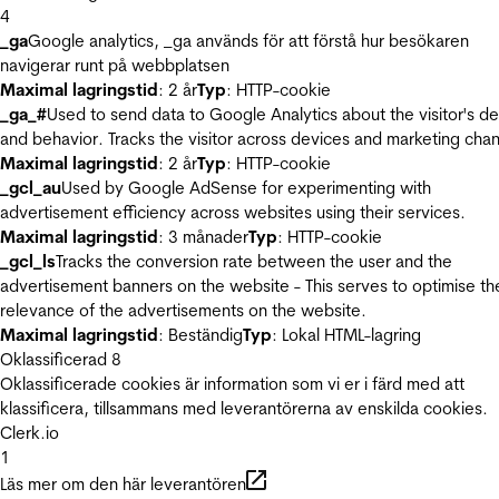
4
_ga
Google analytics, _ga används för att förstå hur besökaren
navigerar runt på webbplatsen
Maximal lagringstid
: 2 år
Typ
: HTTP-cookie
_ga_#
Used to send data to Google Analytics about the visitor's d
and behavior. Tracks the visitor across devices and marketing chan
Maximal lagringstid
: 2 år
Typ
: HTTP-cookie
_gcl_au
Used by Google AdSense for experimenting with
advertisement efficiency across websites using their services.
Maximal lagringstid
: 3 månader
Typ
: HTTP-cookie
_gcl_ls
Tracks the conversion rate between the user and the
advertisement banners on the website - This serves to optimise th
relevance of the advertisements on the website.
Maximal lagringstid
: Beständig
Typ
: Lokal HTML-lagring
Oklassificerad
8
Oklassificerade cookies är information som vi er i färd med att
klassificera, tillsammans med leverantörerna av enskilda cookies.
Clerk.io
1
Läs mer om den här leverantören