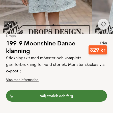
1
/
4
Drops
199-9 Moonshine Dance
Från
329
kr
klänning
Stickningskit med mönster och komplett
garnförbrukning för vald storlek. Mönster skickas via
e-post.;
Visa mer information
Välj storlek och färg