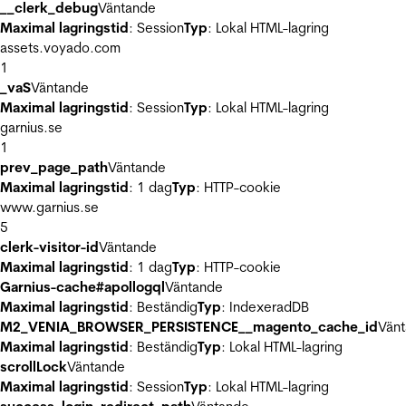
__clerk_debug
Väntande
Maximal lagringstid
: Session
Typ
: Lokal HTML-lagring
assets.voyado.com
1
_vaS
Väntande
Maximal lagringstid
: Session
Typ
: Lokal HTML-lagring
garnius.se
1
prev_page_path
Väntande
Maximal lagringstid
: 1 dag
Typ
: HTTP-cookie
www.garnius.se
5
clerk-visitor-id
Väntande
Maximal lagringstid
: 1 dag
Typ
: HTTP-cookie
Garnius-cache#apollogql
Väntande
Maximal lagringstid
: Beständig
Typ
: IndexeradDB
M2_VENIA_BROWSER_PERSISTENCE__magento_cache_id
Vän
Maximal lagringstid
: Beständig
Typ
: Lokal HTML-lagring
scrollLock
Väntande
Maximal lagringstid
: Session
Typ
: Lokal HTML-lagring