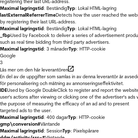
registering their last URL-address.
Maximal lagringstid
: Beständig
Typ
: Lokal HTML-lagring
lastExternalReferrerTime
Detects how the user reached the web
by registering their last URL-address.
Maximal lagringstid
: Beständig
Typ
: Lokal HTML-lagring
_fbp
Used by Facebook to deliver a series of advertisement produ
such as real time bidding from third party advertisers.
Maximal lagringstid
: 3 månader
Typ
: HTTP-cookie
Google
3
Läs mer om den här leverantören
En del av de uppgifter som samlas in av denna leverantör är avse
för personalisering och mätning av annonseringseffektivitet.
IDE
Used by Google DoubleClick to register and report the websit
user's actions after viewing or clicking one of the advertiser's ads 
the purpose of measuring the efficacy of an ad and to present
targeted ads to the user.
Maximal lagringstid
: 400 dagar
Typ
: HTTP-cookie
gmp\conversion#
Väntande
Maximal lagringstid
: Session
Typ
: Pixelspårare
ddm/activity/src=#
Väntande