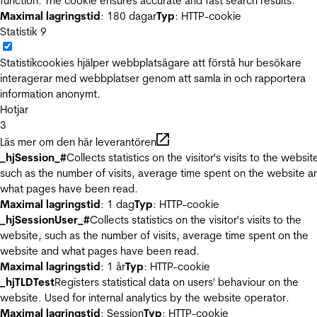
function. The cookie ensures accurate and fast search results.
Maximal lagringstid
: 180 dagar
Typ
: HTTP-cookie
Statistik
9
Statistikcookies hjälper webbplatsägare att förstå hur besökare
interagerar med webbplatser genom att samla in och rapportera
information anonymt.
Hotjar
3
Läs mer om den här leverantören
_hjSession_#
Collects statistics on the visitor's visits to the websit
such as the number of visits, average time spent on the website a
what pages have been read.
Maximal lagringstid
: 1 dag
Typ
: HTTP-cookie
_hjSessionUser_#
Collects statistics on the visitor's visits to the
website, such as the number of visits, average time spent on the
website and what pages have been read.
Maximal lagringstid
: 1 år
Typ
: HTTP-cookie
_hjTLDTest
Registers statistical data on users' behaviour on the
website. Used for internal analytics by the website operator.
Maximal lagringstid
: Session
Typ
: HTTP-cookie