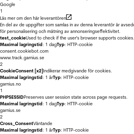
Google
1
Läs mer om den här leverantören
En del av de uppgifter som samlas in av denna leverantör är avse
för personalisering och mätning av annonseringseffektivitet.
test_cookie
Used to check if the user's browser supports cookies
Maximal lagringstid
: 1 dag
Typ
: HTTP-cookie
consent.cookiebot.com
www.track.garnius.se
2
CookieConsent [x2]
Indikerar medgivande för cookies.
Maximal lagringstid
: 1 år
Typ
: HTTP-cookie
garnius.no
1
PHPSESSID
Preserves user session state across page requests.
Maximal lagringstid
: 1 dag
Typ
: HTTP-cookie
garnius.se
2
Cross_Consent
Väntande
Maximal lagringstid
: 1 år
Typ
: HTTP-cookie