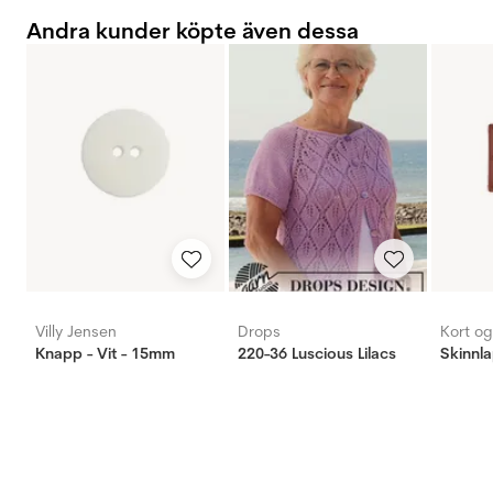
Andra kunder köpte även dessa
Villy Jensen
Drops
Kort o
Knapp - Vit - 15mm
220-36 Luscious Lilacs
Skinnla