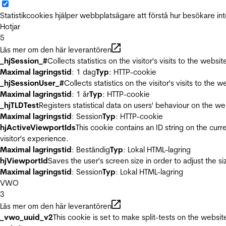
Statistikcookies hjälper webbplatsägare att förstå hur besökare 
Hotjar
5
Läs mer om den här leverantören
_hjSession_#
Collects statistics on the visitor's visits to the we
Maximal lagringstid
: 1 dag
Typ
: HTTP-cookie
_hjSessionUser_#
Collects statistics on the visitor's visits to t
Maximal lagringstid
: 1 år
Typ
: HTTP-cookie
_hjTLDTest
Registers statistical data on users' behaviour on the we
Maximal lagringstid
: Session
Typ
: HTTP-cookie
hjActiveViewportIds
This cookie contains an ID string on the curr
visitor's experience.
Maximal lagringstid
: Beständig
Typ
: Lokal HTML-lagring
hjViewportId
Saves the user's screen size in order to adjust the s
Maximal lagringstid
: Session
Typ
: Lokal HTML-lagring
VWO
3
Läs mer om den här leverantören
_vwo_uuid_v2
This cookie is set to make split-tests on the websi