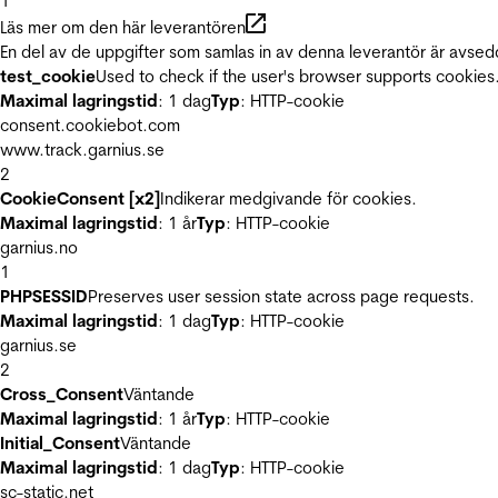
1
Läs mer om den här leverantören
En del av de uppgifter som samlas in av denna leverantör är avsed
test_cookie
Used to check if the user's browser supports cookies
Maximal lagringstid
: 1 dag
Typ
: HTTP-cookie
consent.cookiebot.com
www.track.garnius.se
2
CookieConsent [x2]
Indikerar medgivande för cookies.
Maximal lagringstid
: 1 år
Typ
: HTTP-cookie
garnius.no
1
PHPSESSID
Preserves user session state across page requests.
Maximal lagringstid
: 1 dag
Typ
: HTTP-cookie
garnius.se
2
Cross_Consent
Väntande
Maximal lagringstid
: 1 år
Typ
: HTTP-cookie
Initial_Consent
Väntande
Maximal lagringstid
: 1 dag
Typ
: HTTP-cookie
sc-static.net