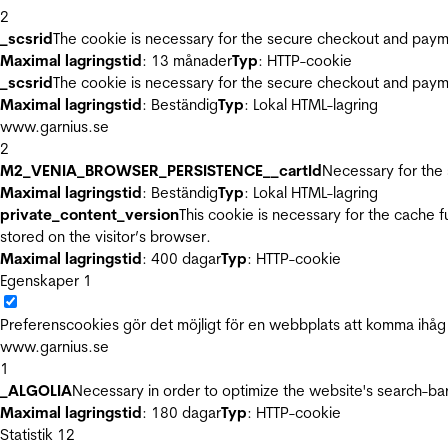
2
_scsrid
The cookie is necessary for the secure checkout and payme
Maximal lagringstid
: 13 månader
Typ
: HTTP-cookie
_scsrid
The cookie is necessary for the secure checkout and payme
Maximal lagringstid
: Beständig
Typ
: Lokal HTML-lagring
www.garnius.se
2
M2_VENIA_BROWSER_PERSISTENCE__cartId
Necessary for the 
Maximal lagringstid
: Beständig
Typ
: Lokal HTML-lagring
private_content_version
This cookie is necessary for the cache 
stored on the visitor’s browser.
Maximal lagringstid
: 400 dagar
Typ
: HTTP-cookie
Egenskaper
1
Preferenscookies gör det möjligt för en webbplats att komma ihåg i
www.garnius.se
1
_ALGOLIA
Necessary in order to optimize the website's search-bar
Maximal lagringstid
: 180 dagar
Typ
: HTTP-cookie
Statistik
12