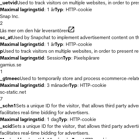
_uetvid
Used to track visitors on multiple websites, in order to pr
Maximal lagringstid
: 1 år
Typ
: HTTP-cookie
Snap Inc.
2
Läs mer om den här leverantören
sc_at
Used by Snapchat to implement advertisement content on the w
Maximal lagringstid
: 1 år
Typ
: HTTP-cookie
p
Used to track visitors on multiple websites, in order to present 
Maximal lagringstid
: Session
Typ
: Pixelspårare
garnius.se
1
_gtmeec
Used to temporarily store and process ecommerce-related 
Maximal lagringstid
: 3 månader
Typ
: HTTP-cookie
sc-static.net
7
_schn1
Sets a unique ID for the visitor, that allows third party adv
facilitates real-time bidding for advertisers.
Maximal lagringstid
: 1 dag
Typ
: HTTP-cookie
_scid
Sets a unique ID for the visitor, that allows third party adver
facilitates real-time bidding for advertisers.