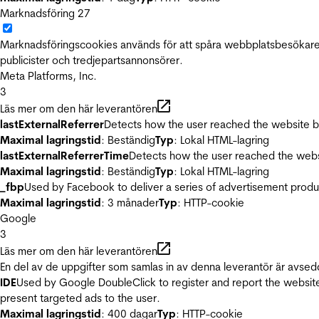
Marknadsföring
27
Marknadsföringscookies används för att spåra webbplatsbesökare.
publicister och tredjepartsannonsörer.
Meta Platforms, Inc.
3
Läs mer om den här leverantören
lastExternalReferrer
Detects how the user reached the website by 
Maximal lagringstid
: Beständig
Typ
: Lokal HTML-lagring
lastExternalReferrerTime
Detects how the user reached the websi
Maximal lagringstid
: Beständig
Typ
: Lokal HTML-lagring
_fbp
Used by Facebook to deliver a series of advertisement product
Maximal lagringstid
: 3 månader
Typ
: HTTP-cookie
Google
3
Läs mer om den här leverantören
En del av de uppgifter som samlas in av denna leverantör är avsed
IDE
Used by Google DoubleClick to register and report the website u
present targeted ads to the user.
Maximal lagringstid
: 400 dagar
Typ
: HTTP-cookie