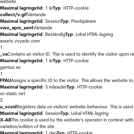
website.
Maximal lagringstid
: 1 år
Typ
: HTTP-cookie
collect/v.gif
Väntande
Maximal lagringstid
: Session
Typ
: Pixelspårare
vwo_apm_sent
Väntande
Maximal lagringstid
: Beständig
Typ
: Lokal HTML-lagring
assets.voyado.com
1
_va
Contains an visitor ID. This is used to identify the visitor upon 
Maximal lagringstid
: 1 år
Typ
: HTTP-cookie
garnius.se
1
FPAU
Assigns a specific ID to the visitor. This allows the website to
Maximal lagringstid
: 3 månader
Typ
: HTTP-cookie
sc-static.net
2
u_scsid
Registers data on visitors' website-behaviour. This is used 
Maximal lagringstid
: Session
Typ
: Lokal HTML-lagring
X-AB
This cookie is used by the website’s operator in context with 
variation/edition of the site.
Maximal lagringstid
: 1 dag
Typ
: HTTP-cookie