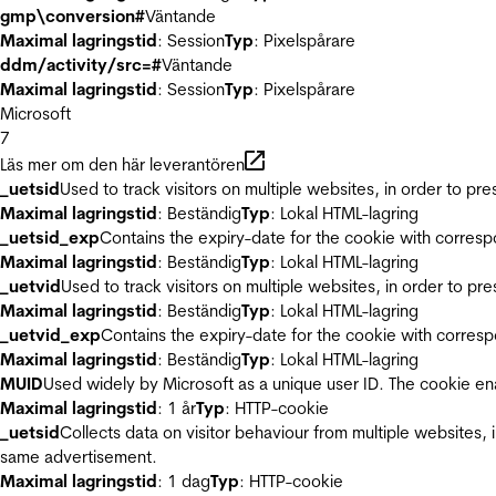
gmp\conversion#
Väntande
Maximal lagringstid
: Session
Typ
: Pixelspårare
ddm/activity/src=#
Väntande
Maximal lagringstid
: Session
Typ
: Pixelspårare
Microsoft
7
Läs mer om den här leverantören
_uetsid
Used to track visitors on multiple websites, in order to pr
Maximal lagringstid
: Beständig
Typ
: Lokal HTML-lagring
_uetsid_exp
Contains the expiry-date for the cookie with corres
Maximal lagringstid
: Beständig
Typ
: Lokal HTML-lagring
_uetvid
Used to track visitors on multiple websites, in order to pr
Maximal lagringstid
: Beständig
Typ
: Lokal HTML-lagring
_uetvid_exp
Contains the expiry-date for the cookie with corres
Maximal lagringstid
: Beständig
Typ
: Lokal HTML-lagring
MUID
Used widely by Microsoft as a unique user ID. The cookie en
Maximal lagringstid
: 1 år
Typ
: HTTP-cookie
_uetsid
Collects data on visitor behaviour from multiple websites, 
same advertisement.
Maximal lagringstid
: 1 dag
Typ
: HTTP-cookie