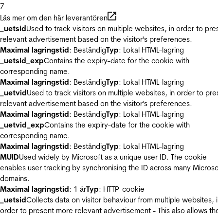
7
Läs mer om den här leverantören
_uetsid
Used to track visitors on multiple websites, in order to pre
relevant advertisement based on the visitor's preferences.
Maximal lagringstid
: Beständig
Typ
: Lokal HTML-lagring
_uetsid_exp
Contains the expiry-date for the cookie with
corresponding name.
Maximal lagringstid
: Beständig
Typ
: Lokal HTML-lagring
_uetvid
Used to track visitors on multiple websites, in order to pre
relevant advertisement based on the visitor's preferences.
Maximal lagringstid
: Beständig
Typ
: Lokal HTML-lagring
_uetvid_exp
Contains the expiry-date for the cookie with
corresponding name.
Maximal lagringstid
: Beständig
Typ
: Lokal HTML-lagring
MUID
Used widely by Microsoft as a unique user ID. The cookie
enables user tracking by synchronising the ID across many Microso
domains.
Maximal lagringstid
: 1 år
Typ
: HTTP-cookie
_uetsid
Collects data on visitor behaviour from multiple websites, 
order to present more relevant advertisement - This also allows th