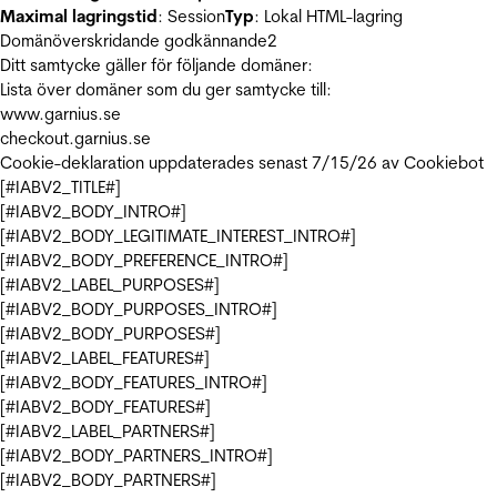
Maximal lagringstid
: Session
Typ
: Lokal HTML-lagring
Domänöverskridande godkännande
2
Ditt samtycke gäller för följande domäner:
Lista över domäner som du ger samtycke till:
www.garnius.se
checkout.garnius.se
Cookie-deklaration uppdaterades senast 7/15/26 av
Cookiebot
[#IABV2_TITLE#]
[#IABV2_BODY_INTRO#]
[#IABV2_BODY_LEGITIMATE_INTEREST_INTRO#]
[#IABV2_BODY_PREFERENCE_INTRO#]
[#IABV2_LABEL_PURPOSES#]
[#IABV2_BODY_PURPOSES_INTRO#]
[#IABV2_BODY_PURPOSES#]
[#IABV2_LABEL_FEATURES#]
[#IABV2_BODY_FEATURES_INTRO#]
[#IABV2_BODY_FEATURES#]
[#IABV2_LABEL_PARTNERS#]
[#IABV2_BODY_PARTNERS_INTRO#]
[#IABV2_BODY_PARTNERS#]