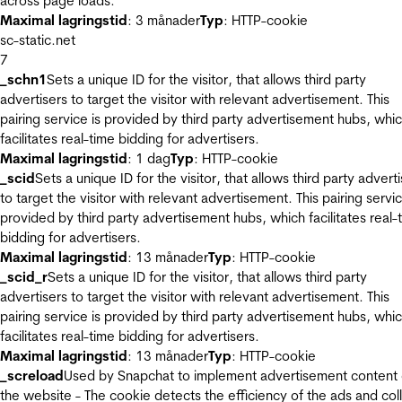
across page loads.
Maximal lagringstid
: 3 månader
Typ
: HTTP-cookie
sc-static.net
7
_schn1
Sets a unique ID for the visitor, that allows third party
advertisers to target the visitor with relevant advertisement. This
pairing service is provided by third party advertisement hubs, whi
facilitates real-time bidding for advertisers.
Maximal lagringstid
: 1 dag
Typ
: HTTP-cookie
_scid
Sets a unique ID for the visitor, that allows third party advert
to target the visitor with relevant advertisement. This pairing servic
provided by third party advertisement hubs, which facilitates real-
bidding for advertisers.
Maximal lagringstid
: 13 månader
Typ
: HTTP-cookie
_scid_r
Sets a unique ID for the visitor, that allows third party
advertisers to target the visitor with relevant advertisement. This
pairing service is provided by third party advertisement hubs, whi
facilitates real-time bidding for advertisers.
Maximal lagringstid
: 13 månader
Typ
: HTTP-cookie
_screload
Used by Snapchat to implement advertisement content
the website - The cookie detects the efficiency of the ads and col