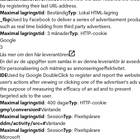
by registering their last URL-address.
Maximal lagringstid
: Beständig
Typ
: Lokal HTML-lagring
_fbp
Used by Facebook to deliver a series of advertisement produ
such as real time bidding from third party advertisers.
Maximal lagringstid
: 3 månader
Typ
: HTTP-cookie
Google
3
Läs mer om den här leverantören
En del av de uppgifter som samlas in av denna leverantör är avse
för personalisering och mätning av annonseringseffektivitet.
IDE
Used by Google DoubleClick to register and report the websit
user's actions after viewing or clicking one of the advertiser's ads 
the purpose of measuring the efficacy of an ad and to present
targeted ads to the user.
Maximal lagringstid
: 400 dagar
Typ
: HTTP-cookie
gmp\conversion#
Väntande
Maximal lagringstid
: Session
Typ
: Pixelspårare
ddm/activity/src=#
Väntande
Maximal lagringstid
: Session
Typ
: Pixelspårare
Microsoft