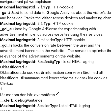
navigerar runt på webbplatsen
Maximal lagringstid
: 2 år
Typ
: HTTP-cookie
_ga_#
Used to send data to Google Analytics about the visitor's d
and behavior. Tracks the visitor across devices and marketing chan
Maximal lagringstid
: 2 år
Typ
: HTTP-cookie
_gcl_au
Used by Google AdSense for experimenting with
advertisement efficiency across websites using their services.
Maximal lagringstid
: 3 månader
Typ
: HTTP-cookie
_gcl_ls
Tracks the conversion rate between the user and the
advertisement banners on the website - This serves to optimise th
relevance of the advertisements on the website.
Maximal lagringstid
: Beständig
Typ
: Lokal HTML-lagring
Oklassificerad
9
Oklassificerade cookies är information som vi er i färd med att
klassificera, tillsammans med leverantörerna av enskilda cookies.
Clerk.io
1
Läs mer om den här leverantören
__clerk_debug
Väntande
Maximal lagringstid
: Session
Typ
: Lokal HTML-lagring