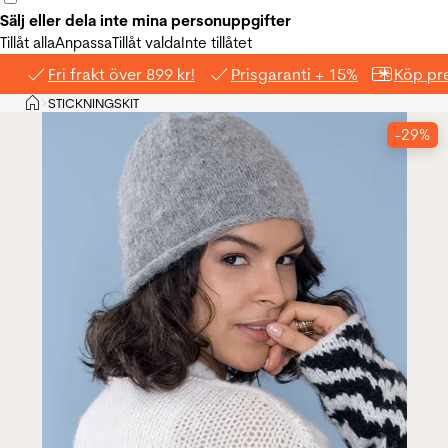
Sälj eller dela inte mina personuppgifter
Tillåt alla
Anpassa
Tillåt valda
Inte tillåtet
Fri frakt över 899 kr!
Prisgaranti + 15%
Köp pre
Hem
STICKNINGSKIT
>
-29%