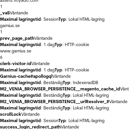
assets.voyado.com
1
_vaS
Väntande
Maximal lagringstid
: Session
Typ
: Lokal HTML-lagring
garnius.se
1
prev_page_path
Väntande
Maximal lagringstid
: 1 dag
Typ
: HTTP-cookie
www.garnius.se
6
clerk-visitor-id
Väntande
Maximal lagringstid
: 1 dag
Typ
: HTTP-cookie
Garnius-cache#apollogql
Väntande
Maximal lagringstid
: Beständig
Typ
: IndexeradDB
M2_VENIA_BROWSER_PERSISTENCE__magento_cache_id
Vän
Maximal lagringstid
: Beständig
Typ
: Lokal HTML-lagring
M2_VENIA_BROWSER_PERSISTENCE__urlResolver_#
Väntande
Maximal lagringstid
: Beständig
Typ
: Lokal HTML-lagring
scrollLock
Väntande
Maximal lagringstid
: Session
Typ
: Lokal HTML-lagring
success_login_redirect_path
Väntande