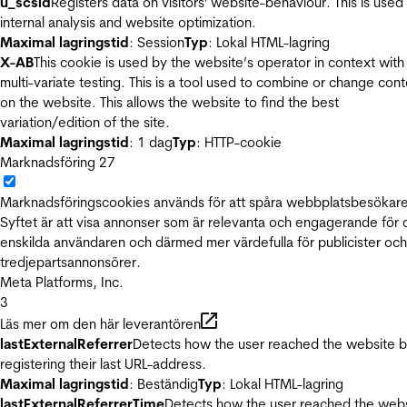
u_scsid
Registers data on visitors' website-behaviour. This is used 
internal analysis and website optimization.
Maximal lagringstid
: Session
Typ
: Lokal HTML-lagring
X-AB
This cookie is used by the website’s operator in context with
multi-variate testing. This is a tool used to combine or change con
on the website. This allows the website to find the best
variation/edition of the site.
Maximal lagringstid
: 1 dag
Typ
: HTTP-cookie
Marknadsföring
27
Marknadsföringscookies används för att spåra webbplatsbesökare
Syftet är att visa annonser som är relevanta och engagerande för
enskilda användaren och därmed mer värdefulla för publicister och
tredjepartsannonsörer.
Meta Platforms, Inc.
3
Läs mer om den här leverantören
lastExternalReferrer
Detects how the user reached the website 
registering their last URL-address.
Maximal lagringstid
: Beständig
Typ
: Lokal HTML-lagring
lastExternalReferrerTime
Detects how the user reached the web