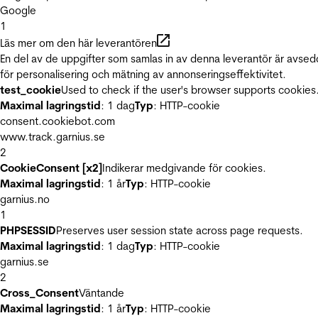
Google
1
Läs mer om den här leverantören
En del av de uppgifter som samlas in av denna leverantör är avse
för personalisering och mätning av annonseringseffektivitet.
test_cookie
Used to check if the user's browser supports cookies
Maximal lagringstid
: 1 dag
Typ
: HTTP-cookie
consent.cookiebot.com
www.track.garnius.se
2
CookieConsent [x2]
Indikerar medgivande för cookies.
Maximal lagringstid
: 1 år
Typ
: HTTP-cookie
garnius.no
1
PHPSESSID
Preserves user session state across page requests.
Maximal lagringstid
: 1 dag
Typ
: HTTP-cookie
garnius.se
2
Cross_Consent
Väntande
Maximal lagringstid
: 1 år
Typ
: HTTP-cookie