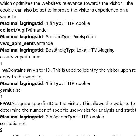
which optimizes the website's relevance towards the visitor – the
cookie can also be set to improve the visitor's experience on a
website.
Maximal lagringstid
: 1 år
Typ
: HTTP-cookie
collect/v.gif
Väntande
Maximal lagringstid
: Session
Typ
: Pixelspårare
vwo_apm_sent
Väntande
Maximal lagringstid
: Beständig
Typ
: Lokal HTML-lagring
assets.voyado.com
1
_va
Contains an visitor ID. This is used to identify the visitor upon r
entry to the website.
Maximal lagringstid
: 1 år
Typ
: HTTP-cookie
garnius.se
1
FPAU
Assigns a specific ID to the visitor. This allows the website to
determine the number of specific user-visits for analysis and statist
Maximal lagringstid
: 3 månader
Typ
: HTTP-cookie
sc-static.net
2