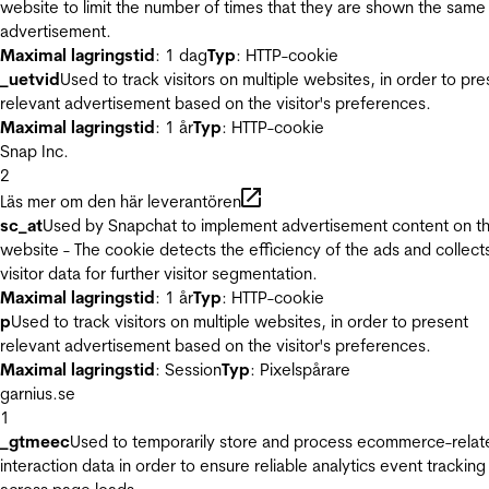
website to limit the number of times that they are shown the same
advertisement.
Maximal lagringstid
: 1 dag
Typ
: HTTP-cookie
_uetvid
Used to track visitors on multiple websites, in order to pre
relevant advertisement based on the visitor's preferences.
Maximal lagringstid
: 1 år
Typ
: HTTP-cookie
Snap Inc.
2
Läs mer om den här leverantören
sc_at
Used by Snapchat to implement advertisement content on t
website - The cookie detects the efficiency of the ads and collect
visitor data for further visitor segmentation.
Maximal lagringstid
: 1 år
Typ
: HTTP-cookie
p
Used to track visitors on multiple websites, in order to present
relevant advertisement based on the visitor's preferences.
Maximal lagringstid
: Session
Typ
: Pixelspårare
garnius.se
1
_gtmeec
Used to temporarily store and process ecommerce-relat
interaction data in order to ensure reliable analytics event tracking