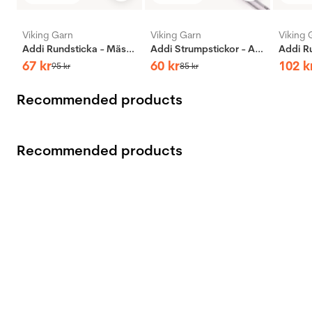
Betyg:
utav 5 stjärnor
Betyg:
utav 5 stjärnor
Bety
utav 
Viking Garn
Viking Garn
Viking 
Addi Rundsticka - Mässing
Addi Strumpstickor - Aluminium
67
kr
60
kr
102
k
95
kr
85
kr
Recommended products
Recommended products