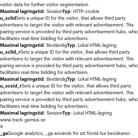
visitor data for further visitor segmentation.
Maximal lagringstid
: Session
Typ
: HTTP-cookie
u_sclid
Sets a unique ID for the visitor, that allows third party
advertisers to target the visitor with relevant advertisement. This
pairing service is provided by third party advertisement hubs, whi
facilitates real-time bidding for advertisers.
Maximal lagringstid
: Beständig
Typ
: Lokal HTML-lagring
u_sclid_r
Sets a unique ID for the visitor, that allows third party
advertisers to target the visitor with relevant advertisement. This
pairing service is provided by third party advertisement hubs, whi
facilitates real-time bidding for advertisers.
Maximal lagringstid
: Beständig
Typ
: Lokal HTML-lagring
u_scsid_r
Sets a unique ID for the visitor, that allows third party
advertisers to target the visitor with relevant advertisement. This
pairing service is provided by third party advertisement hubs, whi
facilitates real-time bidding for advertisers.
Maximal lagringstid
: Session
Typ
: Lokal HTML-lagring
www.track.garnius.se
4
_ga
Google analytics, _ga används för att förstå hur besökaren