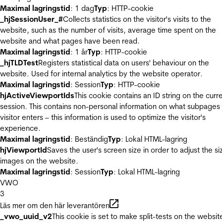
Maximal lagringstid
: 1 dag
Typ
: HTTP-cookie
_hjSessionUser_#
Collects statistics on the visitor's visits to the
website, such as the number of visits, average time spent on the
website and what pages have been read.
Maximal lagringstid
: 1 år
Typ
: HTTP-cookie
_hjTLDTest
Registers statistical data on users' behaviour on the
website. Used for internal analytics by the website operator.
Maximal lagringstid
: Session
Typ
: HTTP-cookie
hjActiveViewportIds
This cookie contains an ID string on the curr
session. This contains non-personal information on what subpages
visitor enters – this information is used to optimize the visitor's
experience.
Maximal lagringstid
: Beständig
Typ
: Lokal HTML-lagring
hjViewportId
Saves the user's screen size in order to adjust the si
images on the website.
Maximal lagringstid
: Session
Typ
: Lokal HTML-lagring
VWO
3
Läs mer om den här leverantören
_vwo_uuid_v2
This cookie is set to make split-tests on the websit