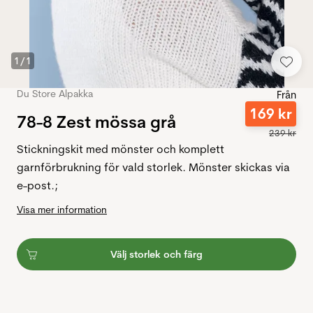
1
/
1
Du Store Alpakka
Från
169
kr
78-8 Zest mössa grå
239
kr
Stickningskit med mönster och komplett
garnförbrukning för vald storlek. Mönster skickas via
e-post.;
Visa mer information
Välj storlek och färg