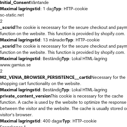
Initial_Consent
Väntande
Maximal lagringstid
: 1 dag
Typ
: HTTP-cookie
sc-static.net
2
_scsrid
The cookie is necessary for the secure checkout and pay
function on the website. This function is provided by shopify.com.
Maximal lagringstid
: 13 månader
Typ
: HTTP-cookie
_scsrid
The cookie is necessary for the secure checkout and pay
function on the website. This function is provided by shopify.com.
Maximal lagringstid
: Beständig
Typ
: Lokal HTML-lagring
www.garnius.se
2
M2_VENIA_BROWSER_PERSISTENCE__cartId
Necessary for the
shopping cart functionality on the website.
Maximal lagringstid
: Beständig
Typ
: Lokal HTML-lagring
private_content_version
This cookie is necessary for the cache
function. A cache is used by the website to optimize the response
between the visitor and the website. The cache is usually stored o
visitor’s browser.
Maximal lagringstid
: 400 dagar
Typ
: HTTP-cookie