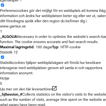
Egenskaper
1
Preferenscookies gör det möjligt för en webbplats att komma ihåg
information och ändra hur webbplatsen beter sig eller ser ut, sake
ditt föredragna språk eller den region du befinner dig i.
www.garnius.se
1
_ALGOLIA
Necessary in order to optimize the website's search-ba
function. The cookie ensures accurate and fast search results.
Maximal lagringstid
: 180 dagar
Typ
: HTTP-cookie
Statistik
12
Statistikcookies hjälper webbplatsägare att förstå hur besökare
interagerar med webbplatser genom att samla in och rapportera
information anonymt.
Hotjar
5
Läs mer om den här leverantören
_hjSession_#
Collects statistics on the visitor's visits to the websit
such as the number of visits, average time spent on the website a
what pages have been read.