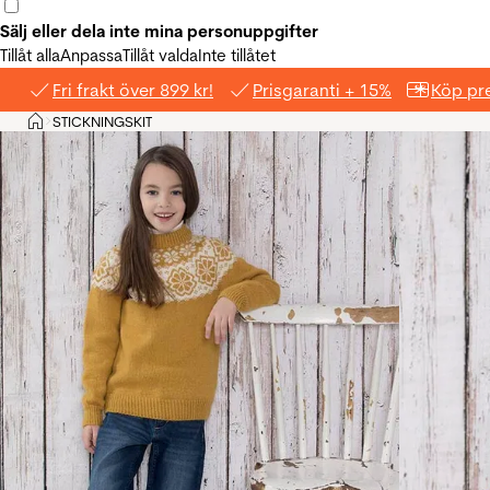
Sälj eller dela inte mina personuppgifter
Tillåt alla
Anpassa
Tillåt valda
Inte tillåtet
Fri frakt över 899 kr!
Prisgaranti + 15%
Köp pre
Hem
STICKNINGSKIT
>