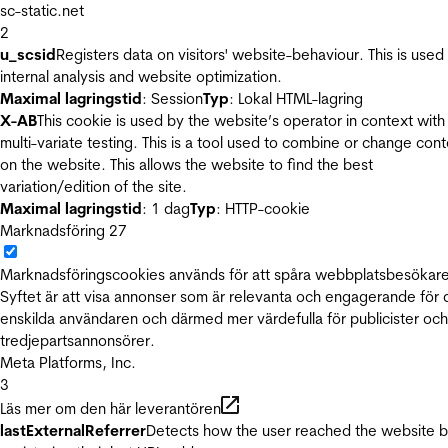
sc-static.net
2
u_scsid
Registers data on visitors' website-behaviour. This is used 
internal analysis and website optimization.
Maximal lagringstid
: Session
Typ
: Lokal HTML-lagring
X-AB
This cookie is used by the website’s operator in context with
multi-variate testing. This is a tool used to combine or change con
on the website. This allows the website to find the best
variation/edition of the site.
Maximal lagringstid
: 1 dag
Typ
: HTTP-cookie
Marknadsföring
27
Marknadsföringscookies används för att spåra webbplatsbesökare
Syftet är att visa annonser som är relevanta och engagerande för
enskilda användaren och därmed mer värdefulla för publicister och
tredjepartsannonsörer.
Meta Platforms, Inc.
3
Läs mer om den här leverantören
lastExternalReferrer
Detects how the user reached the website 