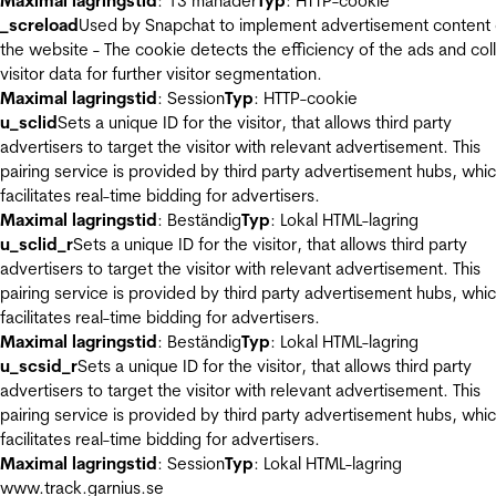
Maximal lagringstid
: 13 månader
Typ
: HTTP-cookie
_screload
Used by Snapchat to implement advertisement content
the website - The cookie detects the efficiency of the ads and col
visitor data for further visitor segmentation.
Maximal lagringstid
: Session
Typ
: HTTP-cookie
u_sclid
Sets a unique ID for the visitor, that allows third party
advertisers to target the visitor with relevant advertisement. This
pairing service is provided by third party advertisement hubs, whi
facilitates real-time bidding for advertisers.
Maximal lagringstid
: Beständig
Typ
: Lokal HTML-lagring
u_sclid_r
Sets a unique ID for the visitor, that allows third party
advertisers to target the visitor with relevant advertisement. This
pairing service is provided by third party advertisement hubs, whi
facilitates real-time bidding for advertisers.
Maximal lagringstid
: Beständig
Typ
: Lokal HTML-lagring
u_scsid_r
Sets a unique ID for the visitor, that allows third party
advertisers to target the visitor with relevant advertisement. This
pairing service is provided by third party advertisement hubs, whi
facilitates real-time bidding for advertisers.
Maximal lagringstid
: Session
Typ
: Lokal HTML-lagring
www.track.garnius.se