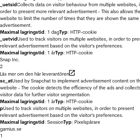
_uetsid
Collects data on visitor behaviour from multiple websites, 
order to present more relevant advertisement - This also allows th
website to limit the number of times that they are shown the same
advertisement.
Maximal lagringstid
: 1 dag
Typ
: HTTP-cookie
_uetvid
Used to track visitors on multiple websites, in order to pre
relevant advertisement based on the visitor's preferences.
Maximal lagringstid
: 1 år
Typ
: HTTP-cookie
Snap Inc.
2
Läs mer om den här leverantören
sc_at
Used by Snapchat to implement advertisement content on t
website - The cookie detects the efficiency of the ads and collect
visitor data for further visitor segmentation.
Maximal lagringstid
: 1 år
Typ
: HTTP-cookie
p
Used to track visitors on multiple websites, in order to present
relevant advertisement based on the visitor's preferences.
Maximal lagringstid
: Session
Typ
: Pixelspårare
garnius.se
1