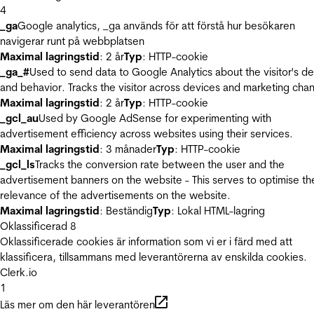
4
_ga
Google analytics, _ga används för att förstå hur besökaren
navigerar runt på webbplatsen
Maximal lagringstid
: 2 år
Typ
: HTTP-cookie
_ga_#
Used to send data to Google Analytics about the visitor's d
and behavior. Tracks the visitor across devices and marketing chan
Maximal lagringstid
: 2 år
Typ
: HTTP-cookie
_gcl_au
Used by Google AdSense for experimenting with
advertisement efficiency across websites using their services.
Maximal lagringstid
: 3 månader
Typ
: HTTP-cookie
_gcl_ls
Tracks the conversion rate between the user and the
advertisement banners on the website - This serves to optimise th
relevance of the advertisements on the website.
Maximal lagringstid
: Beständig
Typ
: Lokal HTML-lagring
Oklassificerad
8
Oklassificerade cookies är information som vi er i färd med att
klassificera, tillsammans med leverantörerna av enskilda cookies.
Clerk.io
1
Läs mer om den här leverantören