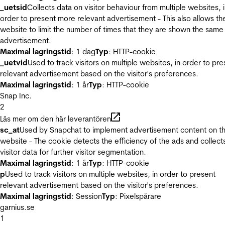
_uetsid
Collects data on visitor behaviour from multiple websites, 
order to present more relevant advertisement - This also allows th
website to limit the number of times that they are shown the same
advertisement.
Maximal lagringstid
: 1 dag
Typ
: HTTP-cookie
_uetvid
Used to track visitors on multiple websites, in order to pre
relevant advertisement based on the visitor's preferences.
Maximal lagringstid
: 1 år
Typ
: HTTP-cookie
Snap Inc.
2
Läs mer om den här leverantören
sc_at
Used by Snapchat to implement advertisement content on t
website - The cookie detects the efficiency of the ads and collect
visitor data for further visitor segmentation.
Maximal lagringstid
: 1 år
Typ
: HTTP-cookie
p
Used to track visitors on multiple websites, in order to present
relevant advertisement based on the visitor's preferences.
Maximal lagringstid
: Session
Typ
: Pixelspårare
garnius.se
1