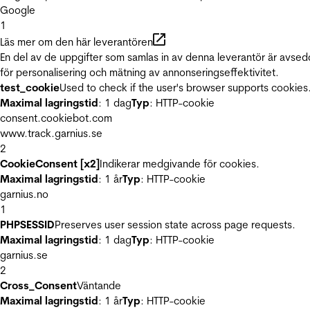
Google
1
Läs mer om den här leverantören
En del av de uppgifter som samlas in av denna leverantör är avse
för personalisering och mätning av annonseringseffektivitet.
test_cookie
Used to check if the user's browser supports cookies
Maximal lagringstid
: 1 dag
Typ
: HTTP-cookie
consent.cookiebot.com
www.track.garnius.se
2
CookieConsent [x2]
Indikerar medgivande för cookies.
Maximal lagringstid
: 1 år
Typ
: HTTP-cookie
garnius.no
1
PHPSESSID
Preserves user session state across page requests.
Maximal lagringstid
: 1 dag
Typ
: HTTP-cookie
garnius.se
2
Cross_Consent
Väntande
Maximal lagringstid
: 1 år
Typ
: HTTP-cookie