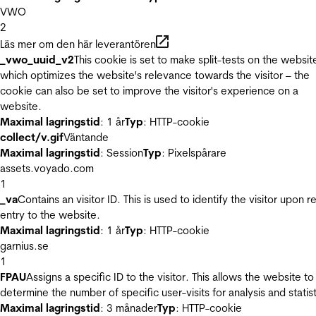
VWO
2
Läs mer om den här leverantören
_vwo_uuid_v2
This cookie is set to make split-tests on the websit
which optimizes the website's relevance towards the visitor – the
cookie can also be set to improve the visitor's experience on a
website.
Maximal lagringstid
: 1 år
Typ
: HTTP-cookie
collect/v.gif
Väntande
Maximal lagringstid
: Session
Typ
: Pixelspårare
assets.voyado.com
1
_va
Contains an visitor ID. This is used to identify the visitor upon r
entry to the website.
Maximal lagringstid
: 1 år
Typ
: HTTP-cookie
garnius.se
1
FPAU
Assigns a specific ID to the visitor. This allows the website to
determine the number of specific user-visits for analysis and statist
Maximal lagringstid
: 3 månader
Typ
: HTTP-cookie