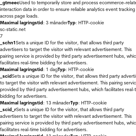
_gtmeec
Used to temporarily store and process ecommerce-relat
interaction data in order to ensure reliable analytics event tracking
across page loads.
Maximal lagringstid
: 3 månader
Typ
: HTTP-cookie
sc-static.net
7
_schn1
Sets a unique ID for the visitor, that allows third party
advertisers to target the visitor with relevant advertisement. This
pairing service is provided by third party advertisement hubs, whi
facilitates real-time bidding for advertisers.
Maximal lagringstid
: 1 dag
Typ
: HTTP-cookie
_scid
Sets a unique ID for the visitor, that allows third party advert
to target the visitor with relevant advertisement. This pairing servic
provided by third party advertisement hubs, which facilitates real-
bidding for advertisers.
Maximal lagringstid
: 13 månader
Typ
: HTTP-cookie
_scid_r
Sets a unique ID for the visitor, that allows third party
advertisers to target the visitor with relevant advertisement. This
pairing service is provided by third party advertisement hubs, whi
facilitates real-time bidding for advertisers.