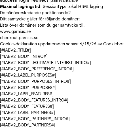
success_login_redirect_path
Väntande
Maximal lagringstid
: Session
Typ
: Lokal HTML-lagring
Domänöverskridande godkännande
2
Ditt samtycke gäller för följande domäner:
Lista över domäner som du ger samtycke till:
www.garnius.se
checkout.garnius.se
Cookie-deklaration uppdaterades senast 6/15/26 av
Cookiebot
[#IABV2_TITLE#]
[#IABV2_BODY_INTRO#]
[#IABV2_BODY_LEGITIMATE_INTEREST_INTRO#]
[#IABV2_BODY_PREFERENCE_INTRO#]
[#IABV2_LABEL_PURPOSES#]
[#IABV2_BODY_PURPOSES_INTRO#]
[#IABV2_BODY_PURPOSES#]
[#IABV2_LABEL_FEATURES#]
[#IABV2_BODY_FEATURES_INTRO#]
[#IABV2_BODY_FEATURES#]
[#IABV2_LABEL_PARTNERS#]
[#IABV2_BODY_PARTNERS_INTRO#]
[#IABV2_BODY_PARTNERS#]