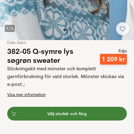
1
/
3
Dale Garn
382-05 Q-symre lys
Från
1
209
kr
søgrøn sweater
Stickningskit med mönster och komplett
garnförbrukning för vald storlek. Mönster skickas via
e-post.;
Visa mer information
Välj storlek och färg