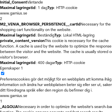
Initial_Consent
Väntande
Maximal lagringstid
: 1 dag
Typ
: HTTP-cookie
www.garnius.se
2
M2_VENIA_BROWSER_PERSISTENCE__cartId
Necessary for the
shopping cart functionality on the website.
Maximal lagringstid
: Beständig
Typ
: Lokal HTML-lagring
private_content_version
This cookie is necessary for the cache
function. A cache is used by the website to optimize the response
between the visitor and the website. The cache is usually stored o
visitor’s browser.
Maximal lagringstid
: 400 dagar
Typ
: HTTP-cookie
Egenskaper
1
Preferenscookies gör det möjligt för en webbplats att komma ihåg
information och ändra hur webbplatsen beter sig eller ser ut, sake
ditt föredragna språk eller den region du befinner dig i.
www.garnius.se
1
_ALGOLIA
Necessary in order to optimize the website's search-ba