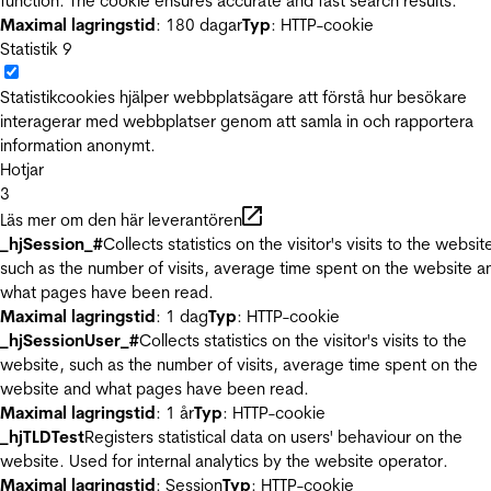
function. The cookie ensures accurate and fast search results.
Maximal lagringstid
: 180 dagar
Typ
: HTTP-cookie
Statistik
9
Statistikcookies hjälper webbplatsägare att förstå hur besökare
interagerar med webbplatser genom att samla in och rapportera
information anonymt.
Hotjar
3
Läs mer om den här leverantören
_hjSession_#
Collects statistics on the visitor's visits to the websit
such as the number of visits, average time spent on the website a
what pages have been read.
Maximal lagringstid
: 1 dag
Typ
: HTTP-cookie
_hjSessionUser_#
Collects statistics on the visitor's visits to the
website, such as the number of visits, average time spent on the
website and what pages have been read.
Maximal lagringstid
: 1 år
Typ
: HTTP-cookie
_hjTLDTest
Registers statistical data on users' behaviour on the
website. Used for internal analytics by the website operator.
Maximal lagringstid
: Session
Typ
: HTTP-cookie