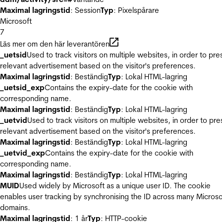
Maximal lagringstid
: Session
Typ
: Pixelspårare
Microsoft
7
Läs mer om den här leverantören
_uetsid
Used to track visitors on multiple websites, in order to pre
relevant advertisement based on the visitor's preferences.
Maximal lagringstid
: Beständig
Typ
: Lokal HTML-lagring
_uetsid_exp
Contains the expiry-date for the cookie with
corresponding name.
Maximal lagringstid
: Beständig
Typ
: Lokal HTML-lagring
_uetvid
Used to track visitors on multiple websites, in order to pre
relevant advertisement based on the visitor's preferences.
Maximal lagringstid
: Beständig
Typ
: Lokal HTML-lagring
_uetvid_exp
Contains the expiry-date for the cookie with
corresponding name.
Maximal lagringstid
: Beständig
Typ
: Lokal HTML-lagring
MUID
Used widely by Microsoft as a unique user ID. The cookie
enables user tracking by synchronising the ID across many Microso
domains.
Maximal lagringstid
: 1 år
Typ
: HTTP-cookie