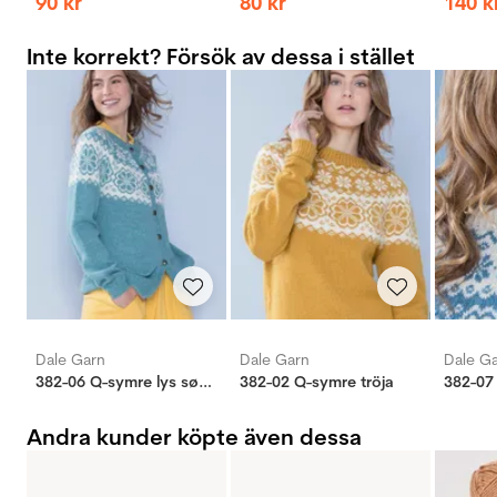
90
kr
80
kr
140
k
Inte korrekt? Försök av dessa i stället
Dale Garn
Dale Garn
Dale G
382-06 Q-symre lys søgrøn kofte
382-02 Q-symre tröja
Andra kunder köpte även dessa