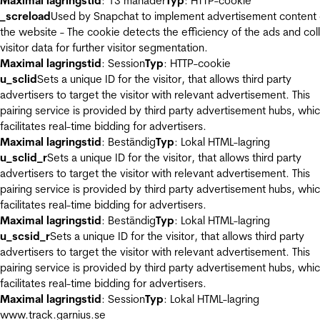
Maximal lagringstid
: 13 månader
Typ
: HTTP-cookie
_screload
Used by Snapchat to implement advertisement content
the website - The cookie detects the efficiency of the ads and col
visitor data for further visitor segmentation.
Maximal lagringstid
: Session
Typ
: HTTP-cookie
u_sclid
Sets a unique ID for the visitor, that allows third party
advertisers to target the visitor with relevant advertisement. This
pairing service is provided by third party advertisement hubs, whi
facilitates real-time bidding for advertisers.
Maximal lagringstid
: Beständig
Typ
: Lokal HTML-lagring
u_sclid_r
Sets a unique ID for the visitor, that allows third party
advertisers to target the visitor with relevant advertisement. This
pairing service is provided by third party advertisement hubs, whi
facilitates real-time bidding for advertisers.
Maximal lagringstid
: Beständig
Typ
: Lokal HTML-lagring
u_scsid_r
Sets a unique ID for the visitor, that allows third party
advertisers to target the visitor with relevant advertisement. This
pairing service is provided by third party advertisement hubs, whi
facilitates real-time bidding for advertisers.
Maximal lagringstid
: Session
Typ
: Lokal HTML-lagring
www.track.garnius.se