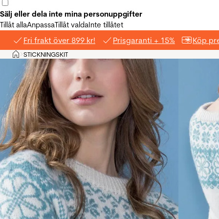
Sälj eller dela inte mina personuppgifter
Tillåt alla
Anpassa
Tillåt valda
Inte tillåtet
Fri frakt över 899 kr!
Prisgaranti + 15%
Köp pre
Hem
STICKNINGSKIT
>