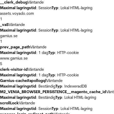
__clerk_debug
Väntande
Maximal lagringstid
: Session
Typ
: Lokal HTML-lagring
assets.voyado.com
1
_vaS
Väntande
Maximal lagringstid
: Session
Typ
: Lokal HTML-lagring
garnius.se
1
prev_page_path
Väntande
Maximal lagringstid
: 1 dag
Typ
: HTTP-cookie
www.garnius.se
5
clerk-visitor-id
Väntande
Maximal lagringstid
: 1 dag
Typ
: HTTP-cookie
Garnius-cache#apollogql
Väntande
Maximal lagringstid
: Beständig
Typ
: IndexeradDB
M2_VENIA_BROWSER_PERSISTENCE__magento_cache_id
Vän
Maximal lagringstid
: Beständig
Typ
: Lokal HTML-lagring
scrollLock
Väntande
Maximal lagringstid
: Session
Typ
: Lokal HTML-lagring