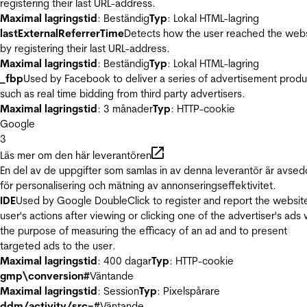
registering their last URL-address.
Maximal lagringstid
: Beständig
Typ
: Lokal HTML-lagring
lastExternalReferrerTime
Detects how the user reached the web
by registering their last URL-address.
Maximal lagringstid
: Beständig
Typ
: Lokal HTML-lagring
_fbp
Used by Facebook to deliver a series of advertisement produ
such as real time bidding from third party advertisers.
Maximal lagringstid
: 3 månader
Typ
: HTTP-cookie
Google
3
Läs mer om den här leverantören
En del av de uppgifter som samlas in av denna leverantör är avse
för personalisering och mätning av annonseringseffektivitet.
IDE
Used by Google DoubleClick to register and report the websit
user's actions after viewing or clicking one of the advertiser's ads 
the purpose of measuring the efficacy of an ad and to present
targeted ads to the user.
Maximal lagringstid
: 400 dagar
Typ
: HTTP-cookie
gmp\conversion#
Väntande
Maximal lagringstid
: Session
Typ
: Pixelspårare
ddm/activity/src=#
Väntande