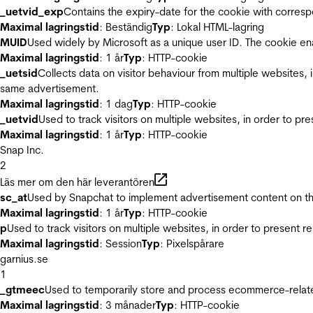
_uetvid_exp
Contains the expiry-date for the cookie with corres
Maximal lagringstid
: Beständig
Typ
: Lokal HTML-lagring
MUID
Used widely by Microsoft as a unique user ID. The cookie en
Maximal lagringstid
: 1 år
Typ
: HTTP-cookie
_uetsid
Collects data on visitor behaviour from multiple websites, 
same advertisement.
Maximal lagringstid
: 1 dag
Typ
: HTTP-cookie
_uetvid
Used to track visitors on multiple websites, in order to pr
Maximal lagringstid
: 1 år
Typ
: HTTP-cookie
Snap Inc.
2
Läs mer om den här leverantören
sc_at
Used by Snapchat to implement advertisement content on the w
Maximal lagringstid
: 1 år
Typ
: HTTP-cookie
p
Used to track visitors on multiple websites, in order to present 
Maximal lagringstid
: Session
Typ
: Pixelspårare
garnius.se
1
_gtmeec
Used to temporarily store and process ecommerce-related 
Maximal lagringstid
: 3 månader
Typ
: HTTP-cookie