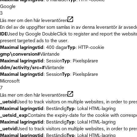
Google
3
Läs mer om den här leverantören
En del av de uppgifter som samlas in av denna leverantör är avsed
IDE
Used by Google DoubleClick to register and report the website u
present targeted ads to the user.
Maximal lagringstid
: 400 dagar
Typ
: HTTP-cookie
gmp\conversion#
Väntande
Maximal lagringstid
: Session
Typ
: Pixelspårare
ddm/activity/src=#
Väntande
Maximal lagringstid
: Session
Typ
: Pixelspårare
Microsoft
7
Läs mer om den här leverantören
_uetsid
Used to track visitors on multiple websites, in order to pr
Maximal lagringstid
: Beständig
Typ
: Lokal HTML-lagring
_uetsid_exp
Contains the expiry-date for the cookie with corres
Maximal lagringstid
: Beständig
Typ
: Lokal HTML-lagring
_uetvid
Used to track visitors on multiple websites, in order to pr
Maximal lagringstid
: Beständig
Typ
: Lokal HTML-lagring