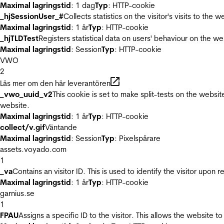
Maximal lagringstid
: 1 dag
Typ
: HTTP-cookie
_hjSessionUser_#
Collects statistics on the visitor's visits to t
Maximal lagringstid
: 1 år
Typ
: HTTP-cookie
_hjTLDTest
Registers statistical data on users' behaviour on the we
Maximal lagringstid
: Session
Typ
: HTTP-cookie
VWO
2
Läs mer om den här leverantören
_vwo_uuid_v2
This cookie is set to make split-tests on the websi
website.
Maximal lagringstid
: 1 år
Typ
: HTTP-cookie
collect/v.gif
Väntande
Maximal lagringstid
: Session
Typ
: Pixelspårare
assets.voyado.com
1
_va
Contains an visitor ID. This is used to identify the visitor upon 
Maximal lagringstid
: 1 år
Typ
: HTTP-cookie
garnius.se
1
FPAU
Assigns a specific ID to the visitor. This allows the website to