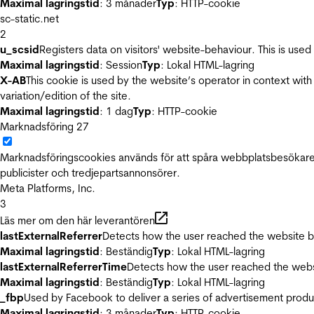
Maximal lagringstid
: 3 månader
Typ
: HTTP-cookie
sc-static.net
2
u_scsid
Registers data on visitors' website-behaviour. This is used 
Maximal lagringstid
: Session
Typ
: Lokal HTML-lagring
X-AB
This cookie is used by the website’s operator in context with 
variation/edition of the site.
Maximal lagringstid
: 1 dag
Typ
: HTTP-cookie
Marknadsföring
27
Marknadsföringscookies används för att spåra webbplatsbesökare.
publicister och tredjepartsannonsörer.
Meta Platforms, Inc.
3
Läs mer om den här leverantören
lastExternalReferrer
Detects how the user reached the website by 
Maximal lagringstid
: Beständig
Typ
: Lokal HTML-lagring
lastExternalReferrerTime
Detects how the user reached the websi
Maximal lagringstid
: Beständig
Typ
: Lokal HTML-lagring
_fbp
Used by Facebook to deliver a series of advertisement product
Maximal lagringstid
: 3 månader
Typ
: HTTP-cookie