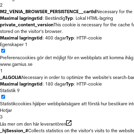
2
M2_VENIA_BROWSER_PERSISTENCE__cartId
Necessary for the 
Maximal lagringstid
: Beständig
Typ
: Lokal HTML-lagring
private_content_version
This cookie is necessary for the cache 
stored on the visitor’s browser.
Maximal lagringstid
: 400 dagar
Typ
: HTTP-cookie
Egenskaper
1
Preferenscookies gör det möjligt för en webbplats att komma ihåg i
www.garnius.se
1
_ALGOLIA
Necessary in order to optimize the website's search-bar
Maximal lagringstid
: 180 dagar
Typ
: HTTP-cookie
Statistik
9
Statistikcookies hjälper webbplatsägare att förstå hur besökare 
Hotjar
3
Läs mer om den här leverantören
_hjSession_#
Collects statistics on the visitor's visits to the we