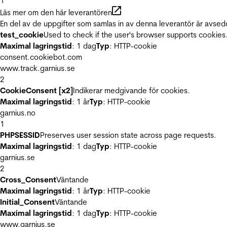
1
Läs mer om den här leverantören
En del av de uppgifter som samlas in av denna leverantör är avsed
test_cookie
Used to check if the user's browser supports cookies
Maximal lagringstid
: 1 dag
Typ
: HTTP-cookie
consent.cookiebot.com
www.track.garnius.se
2
CookieConsent [x2]
Indikerar medgivande för cookies.
Maximal lagringstid
: 1 år
Typ
: HTTP-cookie
garnius.no
1
PHPSESSID
Preserves user session state across page requests.
Maximal lagringstid
: 1 dag
Typ
: HTTP-cookie
garnius.se
2
Cross_Consent
Väntande
Maximal lagringstid
: 1 år
Typ
: HTTP-cookie
Initial_Consent
Väntande
Maximal lagringstid
: 1 dag
Typ
: HTTP-cookie
www.garnius.se