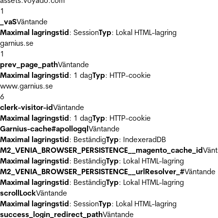
assets.voyado.com
1
_vaS
Väntande
Maximal lagringstid
: Session
Typ
: Lokal HTML-lagring
garnius.se
1
prev_page_path
Väntande
Maximal lagringstid
: 1 dag
Typ
: HTTP-cookie
www.garnius.se
6
clerk-visitor-id
Väntande
Maximal lagringstid
: 1 dag
Typ
: HTTP-cookie
Garnius-cache#apollogql
Väntande
Maximal lagringstid
: Beständig
Typ
: IndexeradDB
M2_VENIA_BROWSER_PERSISTENCE__magento_cache_id
Vän
Maximal lagringstid
: Beständig
Typ
: Lokal HTML-lagring
M2_VENIA_BROWSER_PERSISTENCE__urlResolver_#
Väntande
Maximal lagringstid
: Beständig
Typ
: Lokal HTML-lagring
scrollLock
Väntande
Maximal lagringstid
: Session
Typ
: Lokal HTML-lagring
success_login_redirect_path
Väntande