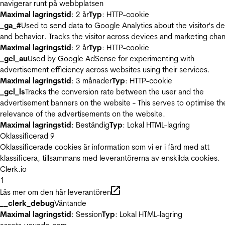
navigerar runt på webbplatsen
Maximal lagringstid
: 2 år
Typ
: HTTP-cookie
_ga_#
Used to send data to Google Analytics about the visitor's d
and behavior. Tracks the visitor across devices and marketing chan
Maximal lagringstid
: 2 år
Typ
: HTTP-cookie
_gcl_au
Used by Google AdSense for experimenting with
advertisement efficiency across websites using their services.
Maximal lagringstid
: 3 månader
Typ
: HTTP-cookie
_gcl_ls
Tracks the conversion rate between the user and the
advertisement banners on the website - This serves to optimise th
relevance of the advertisements on the website.
Maximal lagringstid
: Beständig
Typ
: Lokal HTML-lagring
Oklassificerad
9
Oklassificerade cookies är information som vi er i färd med att
klassificera, tillsammans med leverantörerna av enskilda cookies.
Clerk.io
1
Läs mer om den här leverantören
__clerk_debug
Väntande
Maximal lagringstid
: Session
Typ
: Lokal HTML-lagring