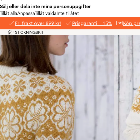
Sälj eller dela inte mina personuppgifter
Tillåt alla
Anpassa
Tillåt valda
Inte tillåtet
Fri frakt över 899 kr!
Prisgaranti + 15%
Köp pre
Hem
STICKNINGSKIT
>