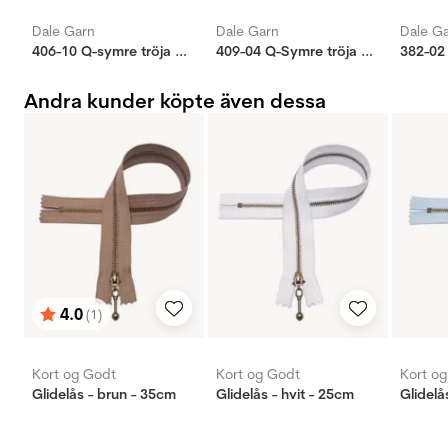
Dale Garn
Dale Garn
Dale G
406-10 Q-symre tröja majsgul
409-04 Q-Symre tröja majsgul
382-02
Andra kunder köpte även dessa
4.0
(1)
Betyg:
utav 5 stjärnor
Kort og Godt
Kort og Godt
Kort o
Glidelås - brun - 35cm
Glidelås - hvit - 25cm
Glidelå