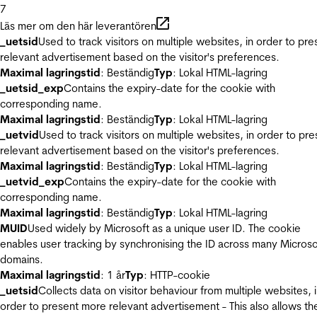
7
Läs mer om den här leverantören
_uetsid
Used to track visitors on multiple websites, in order to pre
relevant advertisement based on the visitor's preferences.
Maximal lagringstid
: Beständig
Typ
: Lokal HTML-lagring
_uetsid_exp
Contains the expiry-date for the cookie with
corresponding name.
Maximal lagringstid
: Beständig
Typ
: Lokal HTML-lagring
_uetvid
Used to track visitors on multiple websites, in order to pre
relevant advertisement based on the visitor's preferences.
Maximal lagringstid
: Beständig
Typ
: Lokal HTML-lagring
_uetvid_exp
Contains the expiry-date for the cookie with
corresponding name.
Maximal lagringstid
: Beständig
Typ
: Lokal HTML-lagring
MUID
Used widely by Microsoft as a unique user ID. The cookie
enables user tracking by synchronising the ID across many Microso
domains.
Maximal lagringstid
: 1 år
Typ
: HTTP-cookie
_uetsid
Collects data on visitor behaviour from multiple websites, 
order to present more relevant advertisement - This also allows th