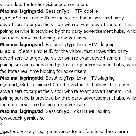
visitor data for further visitor segmentation.
Maximal lagringstid
: Session
Typ
: HTTP-cookie
u_sclid
Sets a unique ID for the visitor, that allows third party
advertisers to target the visitor with relevant advertisement. This
pairing service is provided by third party advertisement hubs, whi
facilitates real-time bidding for advertisers.
Maximal lagringstid
: Beständig
Typ
: Lokal HTML-lagring
u_sclid_r
Sets a unique ID for the visitor, that allows third party
advertisers to target the visitor with relevant advertisement. This
pairing service is provided by third party advertisement hubs, whi
facilitates real-time bidding for advertisers.
Maximal lagringstid
: Beständig
Typ
: Lokal HTML-lagring
u_scsid_r
Sets a unique ID for the visitor, that allows third party
advertisers to target the visitor with relevant advertisement. This
pairing service is provided by third party advertisement hubs, whi
facilitates real-time bidding for advertisers.
Maximal lagringstid
: Session
Typ
: Lokal HTML-lagring
www.track.garnius.se
4
_ga
Google analytics, _ga används för att förstå hur besökaren