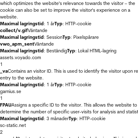
which optimizes the website's relevance towards the visitor – the
cookie can also be set to improve the visitor's experience on a
website.
Maximal lagringstid
: 1 år
Typ
: HTTP-cookie
collect/v.gif
Väntande
Maximal lagringstid
: Session
Typ
: Pixelspårare
vwo_apm_sent
Väntande
Maximal lagringstid
: Beständig
Typ
: Lokal HTML-lagring
assets.voyado.com
1
_va
Contains an visitor ID. This is used to identify the visitor upon r
entry to the website.
Maximal lagringstid
: 1 år
Typ
: HTTP-cookie
garnius.se
1
FPAU
Assigns a specific ID to the visitor. This allows the website to
determine the number of specific user-visits for analysis and statist
Maximal lagringstid
: 3 månader
Typ
: HTTP-cookie
sc-static.net
2