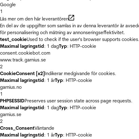
Google
1
Läs mer om den här leverantören
En del av de uppgifter som samlas in av denna leverantör är avse
för personalisering och mätning av annonseringseffektivitet.
test_cookie
Used to check if the user's browser supports cookies
Maximal lagringstid
: 1 dag
Typ
: HTTP-cookie
consent.cookiebot.com
www.track.garnius.se
2
CookieConsent [x2]
Indikerar medgivande för cookies.
Maximal lagringstid
: 1 år
Typ
: HTTP-cookie
garnius.no
1
PHPSESSID
Preserves user session state across page requests.
Maximal lagringstid
: 1 dag
Typ
: HTTP-cookie
garnius.se
2
Cross_Consent
Väntande
Maximal lagringstid
: 1 år
Typ
: HTTP-cookie