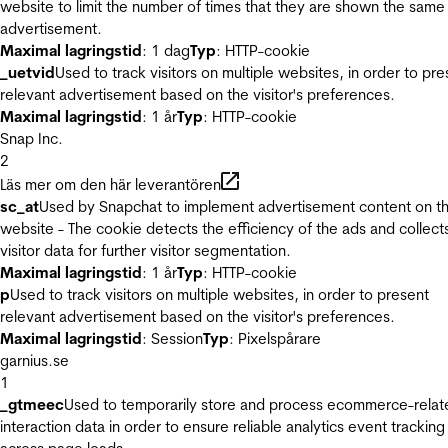
website to limit the number of times that they are shown the same
advertisement.
Maximal lagringstid
: 1 dag
Typ
: HTTP-cookie
_uetvid
Used to track visitors on multiple websites, in order to pre
relevant advertisement based on the visitor's preferences.
Maximal lagringstid
: 1 år
Typ
: HTTP-cookie
Snap Inc.
2
Läs mer om den här leverantören
sc_at
Used by Snapchat to implement advertisement content on t
website - The cookie detects the efficiency of the ads and collect
visitor data for further visitor segmentation.
Maximal lagringstid
: 1 år
Typ
: HTTP-cookie
p
Used to track visitors on multiple websites, in order to present
relevant advertisement based on the visitor's preferences.
Maximal lagringstid
: Session
Typ
: Pixelspårare
garnius.se
1
_gtmeec
Used to temporarily store and process ecommerce-relat
interaction data in order to ensure reliable analytics event tracking