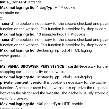
Initial_Consent
Väntande
Maximal lagringstid
: 1 dag
Typ
: HTTP-cookie
sc-static.net
2
_scsrid
The cookie is necessary for the secure checkout and pay
function on the website. This function is provided by shopify.com.
Maximal lagringstid
: 13 månader
Typ
: HTTP-cookie
_scsrid
The cookie is necessary for the secure checkout and pay
function on the website. This function is provided by shopify.com.
Maximal lagringstid
: Beständig
Typ
: Lokal HTML-lagring
www.garnius.se
2
M2_VENIA_BROWSER_PERSISTENCE__cartId
Necessary for the
shopping cart functionality on the website.
Maximal lagringstid
: Beständig
Typ
: Lokal HTML-lagring
private_content_version
This cookie is necessary for the cache
function. A cache is used by the website to optimize the response
between the visitor and the website. The cache is usually stored o
visitor’s browser.
Maximal lagringstid
: 400 dagar
Typ
: HTTP-cookie