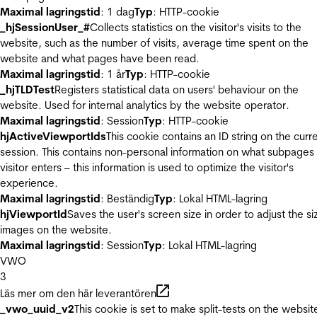
Maximal lagringstid
: 1 dag
Typ
: HTTP-cookie
_hjSessionUser_#
Collects statistics on the visitor's visits to the
website, such as the number of visits, average time spent on the
website and what pages have been read.
Maximal lagringstid
: 1 år
Typ
: HTTP-cookie
_hjTLDTest
Registers statistical data on users' behaviour on the
website. Used for internal analytics by the website operator.
Maximal lagringstid
: Session
Typ
: HTTP-cookie
hjActiveViewportIds
This cookie contains an ID string on the curr
session. This contains non-personal information on what subpages
visitor enters – this information is used to optimize the visitor's
experience.
Maximal lagringstid
: Beständig
Typ
: Lokal HTML-lagring
hjViewportId
Saves the user's screen size in order to adjust the si
images on the website.
Maximal lagringstid
: Session
Typ
: Lokal HTML-lagring
VWO
3
Läs mer om den här leverantören
_vwo_uuid_v2
This cookie is set to make split-tests on the websit