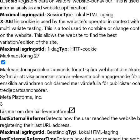
u_scsid
Registers data on visitors' website-behaviour. This is used 
internal analysis and website optimization.
Maximal lagringstid
: Session
Typ
: Lokal HTML-lagring
X-AB
This cookie is used by the website’s operator in context with
multi-variate testing. This is a tool used to combine or change con
on the website. This allows the website to find the best
variation/edition of the site.
Maximal lagringstid
: 1 dag
Typ
: HTTP-cookie
Marknadsföring
27
Marknadsföringscookies används för att spåra webbplatsbesökare
Syftet är att visa annonser som är relevanta och engagerande för
enskilda användaren och därmed mer värdefulla för publicister och
tredjepartsannonsörer.
Meta Platforms, Inc.
3
Läs mer om den här leverantören
lastExternalReferrer
Detects how the user reached the website 
registering their last URL-address.
Maximal lagringstid
: Beständig
Typ
: Lokal HTML-lagring
lastExternalReferrerTime
Detects how the user reached the web