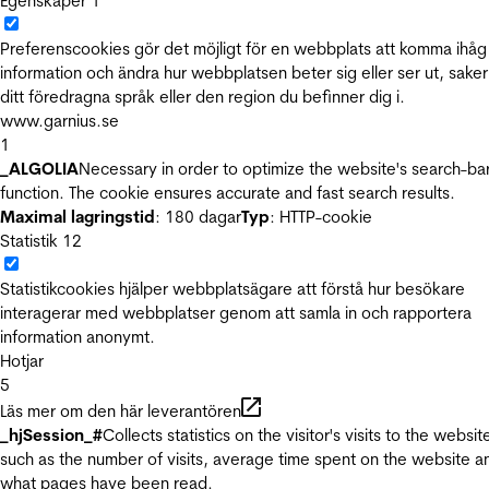
Egenskaper
1
Preferenscookies gör det möjligt för en webbplats att komma ihåg
information och ändra hur webbplatsen beter sig eller ser ut, sake
ditt föredragna språk eller den region du befinner dig i.
www.garnius.se
1
_ALGOLIA
Necessary in order to optimize the website's search-ba
function. The cookie ensures accurate and fast search results.
Maximal lagringstid
: 180 dagar
Typ
: HTTP-cookie
Statistik
12
Statistikcookies hjälper webbplatsägare att förstå hur besökare
interagerar med webbplatser genom att samla in och rapportera
information anonymt.
Hotjar
5
Läs mer om den här leverantören
_hjSession_#
Collects statistics on the visitor's visits to the websit
such as the number of visits, average time spent on the website a
what pages have been read.