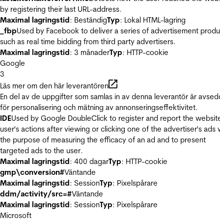
by registering their last URL-address.
Maximal lagringstid
: Beständig
Typ
: Lokal HTML-lagring
_fbp
Used by Facebook to deliver a series of advertisement produ
such as real time bidding from third party advertisers.
Maximal lagringstid
: 3 månader
Typ
: HTTP-cookie
Google
3
Läs mer om den här leverantören
En del av de uppgifter som samlas in av denna leverantör är avse
för personalisering och mätning av annonseringseffektivitet.
IDE
Used by Google DoubleClick to register and report the websit
user's actions after viewing or clicking one of the advertiser's ads 
the purpose of measuring the efficacy of an ad and to present
targeted ads to the user.
Maximal lagringstid
: 400 dagar
Typ
: HTTP-cookie
gmp\conversion#
Väntande
Maximal lagringstid
: Session
Typ
: Pixelspårare
ddm/activity/src=#
Väntande
Maximal lagringstid
: Session
Typ
: Pixelspårare
Microsoft