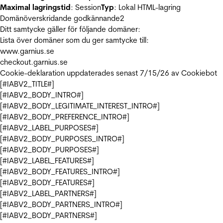
Maximal lagringstid
: Session
Typ
: Lokal HTML-lagring
Domänöverskridande godkännande
2
Ditt samtycke gäller för följande domäner:
Lista över domäner som du ger samtycke till:
www.garnius.se
checkout.garnius.se
Cookie-deklaration uppdaterades senast 7/15/26 av
Cookiebot
[#IABV2_TITLE#]
[#IABV2_BODY_INTRO#]
[#IABV2_BODY_LEGITIMATE_INTEREST_INTRO#]
[#IABV2_BODY_PREFERENCE_INTRO#]
[#IABV2_LABEL_PURPOSES#]
[#IABV2_BODY_PURPOSES_INTRO#]
[#IABV2_BODY_PURPOSES#]
[#IABV2_LABEL_FEATURES#]
[#IABV2_BODY_FEATURES_INTRO#]
[#IABV2_BODY_FEATURES#]
[#IABV2_LABEL_PARTNERS#]
[#IABV2_BODY_PARTNERS_INTRO#]
[#IABV2_BODY_PARTNERS#]