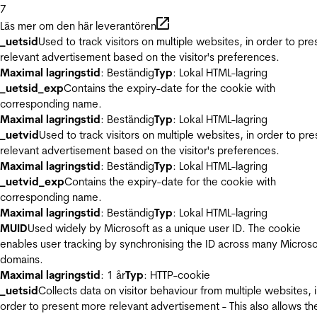
7
Läs mer om den här leverantören
_uetsid
Used to track visitors on multiple websites, in order to pre
relevant advertisement based on the visitor's preferences.
Maximal lagringstid
: Beständig
Typ
: Lokal HTML-lagring
_uetsid_exp
Contains the expiry-date for the cookie with
corresponding name.
Maximal lagringstid
: Beständig
Typ
: Lokal HTML-lagring
_uetvid
Used to track visitors on multiple websites, in order to pre
relevant advertisement based on the visitor's preferences.
Maximal lagringstid
: Beständig
Typ
: Lokal HTML-lagring
_uetvid_exp
Contains the expiry-date for the cookie with
corresponding name.
Maximal lagringstid
: Beständig
Typ
: Lokal HTML-lagring
MUID
Used widely by Microsoft as a unique user ID. The cookie
enables user tracking by synchronising the ID across many Microso
domains.
Maximal lagringstid
: 1 år
Typ
: HTTP-cookie
_uetsid
Collects data on visitor behaviour from multiple websites, 
order to present more relevant advertisement - This also allows th