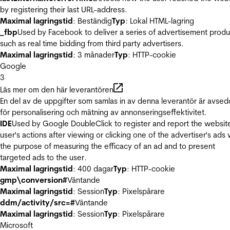
by registering their last URL-address.
Maximal lagringstid
: Beständig
Typ
: Lokal HTML-lagring
_fbp
Used by Facebook to deliver a series of advertisement produ
such as real time bidding from third party advertisers.
Maximal lagringstid
: 3 månader
Typ
: HTTP-cookie
Google
3
Läs mer om den här leverantören
En del av de uppgifter som samlas in av denna leverantör är avse
för personalisering och mätning av annonseringseffektivitet.
IDE
Used by Google DoubleClick to register and report the websit
user's actions after viewing or clicking one of the advertiser's ads 
the purpose of measuring the efficacy of an ad and to present
targeted ads to the user.
Maximal lagringstid
: 400 dagar
Typ
: HTTP-cookie
gmp\conversion#
Väntande
Maximal lagringstid
: Session
Typ
: Pixelspårare
ddm/activity/src=#
Väntande
Maximal lagringstid
: Session
Typ
: Pixelspårare
Microsoft