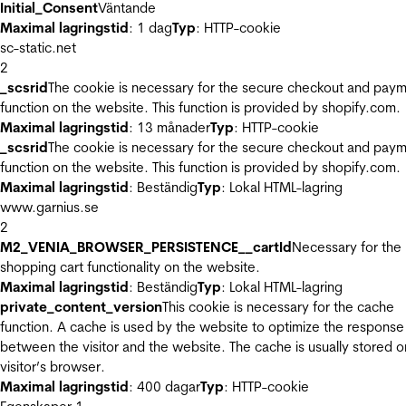
Initial_Consent
Väntande
Maximal lagringstid
: 1 dag
Typ
: HTTP-cookie
sc-static.net
2
_scsrid
The cookie is necessary for the secure checkout and pay
function on the website. This function is provided by shopify.com.
Maximal lagringstid
: 13 månader
Typ
: HTTP-cookie
_scsrid
The cookie is necessary for the secure checkout and pay
function on the website. This function is provided by shopify.com.
Maximal lagringstid
: Beständig
Typ
: Lokal HTML-lagring
www.garnius.se
2
M2_VENIA_BROWSER_PERSISTENCE__cartId
Necessary for the
shopping cart functionality on the website.
Maximal lagringstid
: Beständig
Typ
: Lokal HTML-lagring
private_content_version
This cookie is necessary for the cache
function. A cache is used by the website to optimize the response
between the visitor and the website. The cache is usually stored o
visitor’s browser.
Maximal lagringstid
: 400 dagar
Typ
: HTTP-cookie