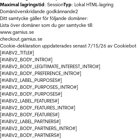
Maximal lagringstid
: Session
Typ
: Lokal HTML-lagring
Domänöverskridande godkännande
2
Ditt samtycke gäller för följande domäner:
Lista över domäner som du ger samtycke till:
www.garnius.se
checkout.garnius.se
Cookie-deklaration uppdaterades senast 7/15/26 av
Cookiebot
[#IABV2_TITLE#]
[#IABV2_BODY_INTRO#]
[#IABV2_BODY_LEGITIMATE_INTEREST_INTRO#]
[#IABV2_BODY_PREFERENCE_INTRO#]
[#IABV2_LABEL_PURPOSES#]
[#IABV2_BODY_PURPOSES_INTRO#]
[#IABV2_BODY_PURPOSES#]
[#IABV2_LABEL_FEATURES#]
[#IABV2_BODY_FEATURES_INTRO#]
[#IABV2_BODY_FEATURES#]
[#IABV2_LABEL_PARTNERS#]
[#IABV2_BODY_PARTNERS_INTRO#]
[#IABV2_BODY_PARTNERS#]