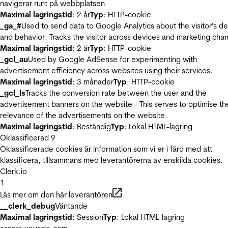
navigerar runt på webbplatsen
Maximal lagringstid
: 2 år
Typ
: HTTP-cookie
_ga_#
Used to send data to Google Analytics about the visitor's d
and behavior. Tracks the visitor across devices and marketing chan
Maximal lagringstid
: 2 år
Typ
: HTTP-cookie
_gcl_au
Used by Google AdSense for experimenting with
advertisement efficiency across websites using their services.
Maximal lagringstid
: 3 månader
Typ
: HTTP-cookie
_gcl_ls
Tracks the conversion rate between the user and the
advertisement banners on the website - This serves to optimise th
relevance of the advertisements on the website.
Maximal lagringstid
: Beständig
Typ
: Lokal HTML-lagring
Oklassificerad
9
Oklassificerade cookies är information som vi er i färd med att
klassificera, tillsammans med leverantörerna av enskilda cookies.
Clerk.io
1
Läs mer om den här leverantören
__clerk_debug
Väntande
Maximal lagringstid
: Session
Typ
: Lokal HTML-lagring