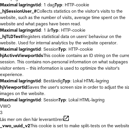
Maximal lagringstid
: 1 dag
Typ
: HTTP-cookie
_hjSessionUser_#
Collects statistics on the visitor's visits to the
website, such as the number of visits, average time spent on the
website and what pages have been read.
Maximal lagringstid
: 1 år
Typ
: HTTP-cookie
_hjTLDTest
Registers statistical data on users' behaviour on the
website. Used for internal analytics by the website operator.
Maximal lagringstid
: Session
Typ
: HTTP-cookie
hjActiveViewportIds
This cookie contains an ID string on the curr
session. This contains non-personal information on what subpages
visitor enters – this information is used to optimize the visitor's
experience.
Maximal lagringstid
: Beständig
Typ
: Lokal HTML-lagring
hjViewportId
Saves the user's screen size in order to adjust the si
images on the website.
Maximal lagringstid
: Session
Typ
: Lokal HTML-lagring
VWO
3
Läs mer om den här leverantören
_vwo_uuid_v2
This cookie is set to make split-tests on the websit