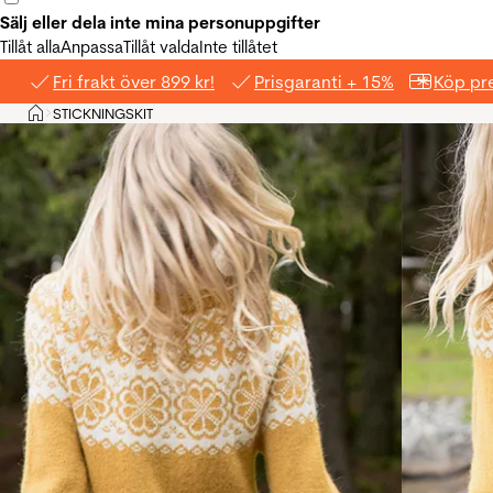
Sälj eller dela inte mina personuppgifter
Tillåt alla
Anpassa
Tillåt valda
Inte tillåtet
Fri frakt över 899 kr!
Prisgaranti + 15%
Köp pre
Hem
STICKNINGSKIT
>