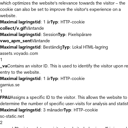
which optimizes the website's relevance towards the visitor – the
cookie can also be set to improve the visitor's experience on a
website.
Maximal lagringstid
: 1 år
Typ
: HTTP-cookie
collect/v.gif
Väntande
Maximal lagringstid
: Session
Typ
: Pixelspårare
vwo_apm_sent
Väntande
Maximal lagringstid
: Beständig
Typ
: Lokal HTML-lagring
assets.voyado.com
1
_va
Contains an visitor ID. This is used to identify the visitor upon r
entry to the website.
Maximal lagringstid
: 1 år
Typ
: HTTP-cookie
garnius.se
1
FPAU
Assigns a specific ID to the visitor. This allows the website to
determine the number of specific user-visits for analysis and statist
Maximal lagringstid
: 3 månader
Typ
: HTTP-cookie
sc-static.net
2