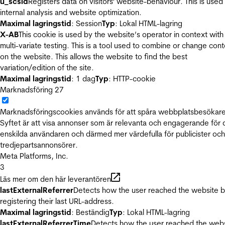
u_scsid
Registers data on visitors' website-behaviour. This is used 
internal analysis and website optimization.
Maximal lagringstid
: Session
Typ
: Lokal HTML-lagring
X-AB
This cookie is used by the website’s operator in context with
multi-variate testing. This is a tool used to combine or change con
on the website. This allows the website to find the best
variation/edition of the site.
Maximal lagringstid
: 1 dag
Typ
: HTTP-cookie
Marknadsföring
27
Marknadsföringscookies används för att spåra webbplatsbesökare
Syftet är att visa annonser som är relevanta och engagerande för
enskilda användaren och därmed mer värdefulla för publicister och
tredjepartsannonsörer.
Meta Platforms, Inc.
3
Läs mer om den här leverantören
lastExternalReferrer
Detects how the user reached the website 
registering their last URL-address.
Maximal lagringstid
: Beständig
Typ
: Lokal HTML-lagring
lastExternalReferrerTime
Detects how the user reached the web