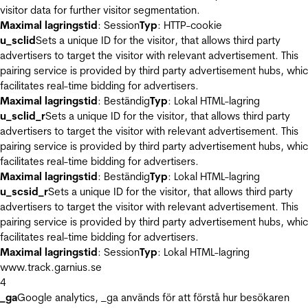
visitor data for further visitor segmentation.
Maximal lagringstid
: Session
Typ
: HTTP-cookie
u_sclid
Sets a unique ID for the visitor, that allows third party
advertisers to target the visitor with relevant advertisement. This
pairing service is provided by third party advertisement hubs, whi
facilitates real-time bidding for advertisers.
Maximal lagringstid
: Beständig
Typ
: Lokal HTML-lagring
u_sclid_r
Sets a unique ID for the visitor, that allows third party
advertisers to target the visitor with relevant advertisement. This
pairing service is provided by third party advertisement hubs, whi
facilitates real-time bidding for advertisers.
Maximal lagringstid
: Beständig
Typ
: Lokal HTML-lagring
u_scsid_r
Sets a unique ID for the visitor, that allows third party
advertisers to target the visitor with relevant advertisement. This
pairing service is provided by third party advertisement hubs, whi
facilitates real-time bidding for advertisers.
Maximal lagringstid
: Session
Typ
: Lokal HTML-lagring
www.track.garnius.se
4
_ga
Google analytics, _ga används för att förstå hur besökaren