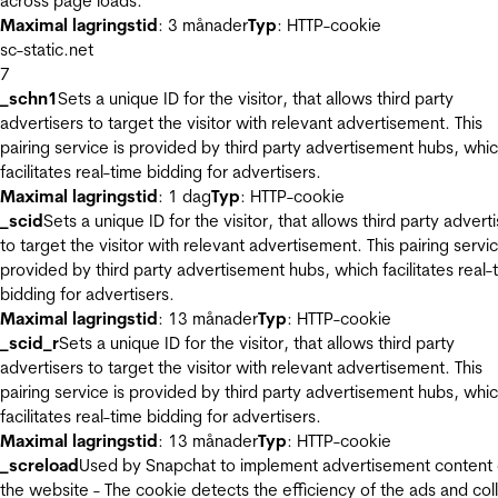
across page loads.
Maximal lagringstid
: 3 månader
Typ
: HTTP-cookie
sc-static.net
7
_schn1
Sets a unique ID for the visitor, that allows third party
advertisers to target the visitor with relevant advertisement. This
pairing service is provided by third party advertisement hubs, whi
facilitates real-time bidding for advertisers.
Maximal lagringstid
: 1 dag
Typ
: HTTP-cookie
_scid
Sets a unique ID for the visitor, that allows third party advert
to target the visitor with relevant advertisement. This pairing servic
provided by third party advertisement hubs, which facilitates real-
bidding for advertisers.
Maximal lagringstid
: 13 månader
Typ
: HTTP-cookie
_scid_r
Sets a unique ID for the visitor, that allows third party
advertisers to target the visitor with relevant advertisement. This
pairing service is provided by third party advertisement hubs, whi
facilitates real-time bidding for advertisers.
Maximal lagringstid
: 13 månader
Typ
: HTTP-cookie
_screload
Used by Snapchat to implement advertisement content
the website - The cookie detects the efficiency of the ads and col