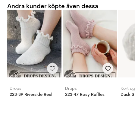
Andra kunder köpte även dessa
Drops
Drops
Kort o
223-39 Riverside Reel
223-47 Rosy Ruffles
Dusk St