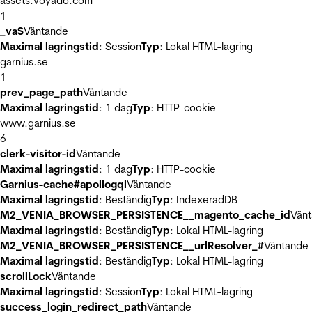
assets.voyado.com
1
_vaS
Väntande
Maximal lagringstid
: Session
Typ
: Lokal HTML-lagring
garnius.se
1
prev_page_path
Väntande
Maximal lagringstid
: 1 dag
Typ
: HTTP-cookie
www.garnius.se
6
clerk-visitor-id
Väntande
Maximal lagringstid
: 1 dag
Typ
: HTTP-cookie
Garnius-cache#apollogql
Väntande
Maximal lagringstid
: Beständig
Typ
: IndexeradDB
M2_VENIA_BROWSER_PERSISTENCE__magento_cache_id
Vän
Maximal lagringstid
: Beständig
Typ
: Lokal HTML-lagring
M2_VENIA_BROWSER_PERSISTENCE__urlResolver_#
Väntande
Maximal lagringstid
: Beständig
Typ
: Lokal HTML-lagring
scrollLock
Väntande
Maximal lagringstid
: Session
Typ
: Lokal HTML-lagring
success_login_redirect_path
Väntande