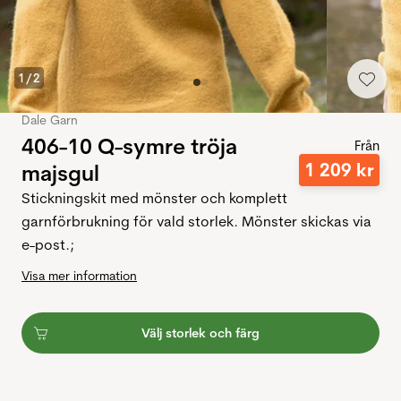
1
/
2
Dale Garn
406-10 Q-symre tröja
Från
1
209
kr
majsgul
Stickningskit med mönster och komplett
garnförbrukning för vald storlek. Mönster skickas via
e-post.;
Visa mer information
Välj storlek och färg