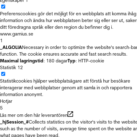
Egenskaper
1
Preferenscookies gör det möjligt för en webbplats att komma ihåg
information och ändra hur webbplatsen beter sig eller ser ut, sake
ditt föredragna språk eller den region du befinner dig i.
www.garnius.se
1
_ALGOLIA
Necessary in order to optimize the website's search-ba
function. The cookie ensures accurate and fast search results.
Maximal lagringstid
: 180 dagar
Typ
: HTTP-cookie
Statistik
12
Statistikcookies hjälper webbplatsägare att förstå hur besökare
interagerar med webbplatser genom att samla in och rapportera
information anonymt.
Hotjar
5
Läs mer om den här leverantören
_hjSession_#
Collects statistics on the visitor's visits to the websit
such as the number of visits, average time spent on the website a
what pages have been read.