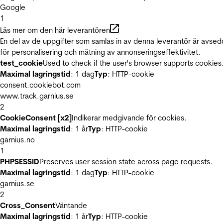
Google
1
Läs mer om den här leverantören
En del av de uppgifter som samlas in av denna leverantör är avse
för personalisering och mätning av annonseringseffektivitet.
test_cookie
Used to check if the user's browser supports cookies
Maximal lagringstid
: 1 dag
Typ
: HTTP-cookie
consent.cookiebot.com
www.track.garnius.se
2
CookieConsent [x2]
Indikerar medgivande för cookies.
Maximal lagringstid
: 1 år
Typ
: HTTP-cookie
garnius.no
1
PHPSESSID
Preserves user session state across page requests.
Maximal lagringstid
: 1 dag
Typ
: HTTP-cookie
garnius.se
2
Cross_Consent
Väntande
Maximal lagringstid
: 1 år
Typ
: HTTP-cookie