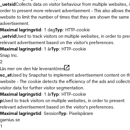
_uetsid
Collects data on visitor behaviour from multiple websites, 
order to present more relevant advertisement - This also allows th
website to limit the number of times that they are shown the same
advertisement.
Maximal lagringstid
: 1 dag
Typ
: HTTP-cookie
_uetvid
Used to track visitors on multiple websites, in order to pre
relevant advertisement based on the visitor's preferences.
Maximal lagringstid
: 1 år
Typ
: HTTP-cookie
Snap Inc.
2
Läs mer om den här leverantören
sc_at
Used by Snapchat to implement advertisement content on t
website - The cookie detects the efficiency of the ads and collect
visitor data for further visitor segmentation.
Maximal lagringstid
: 1 år
Typ
: HTTP-cookie
p
Used to track visitors on multiple websites, in order to present
relevant advertisement based on the visitor's preferences.
Maximal lagringstid
: Session
Typ
: Pixelspårare
garnius.se
1