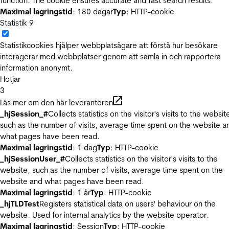
function. The cookie ensures accurate and fast search results.
Maximal lagringstid
: 180 dagar
Typ
: HTTP-cookie
Statistik
9
Statistikcookies hjälper webbplatsägare att förstå hur besökare
interagerar med webbplatser genom att samla in och rapportera
information anonymt.
Hotjar
3
Läs mer om den här leverantören
_hjSession_#
Collects statistics on the visitor's visits to the websit
such as the number of visits, average time spent on the website a
what pages have been read.
Maximal lagringstid
: 1 dag
Typ
: HTTP-cookie
_hjSessionUser_#
Collects statistics on the visitor's visits to the
website, such as the number of visits, average time spent on the
website and what pages have been read.
Maximal lagringstid
: 1 år
Typ
: HTTP-cookie
_hjTLDTest
Registers statistical data on users' behaviour on the
website. Used for internal analytics by the website operator.
Maximal lagringstid
: Session
Typ
: HTTP-cookie