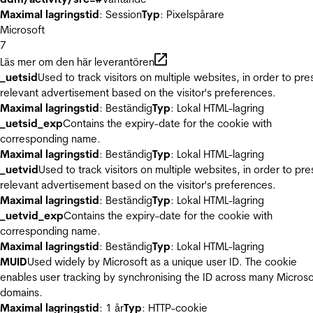
Maximal lagringstid
: Session
Typ
: Pixelspårare
Microsoft
7
Läs mer om den här leverantören
_uetsid
Used to track visitors on multiple websites, in order to pre
relevant advertisement based on the visitor's preferences.
Maximal lagringstid
: Beständig
Typ
: Lokal HTML-lagring
_uetsid_exp
Contains the expiry-date for the cookie with
corresponding name.
Maximal lagringstid
: Beständig
Typ
: Lokal HTML-lagring
_uetvid
Used to track visitors on multiple websites, in order to pre
relevant advertisement based on the visitor's preferences.
Maximal lagringstid
: Beständig
Typ
: Lokal HTML-lagring
_uetvid_exp
Contains the expiry-date for the cookie with
corresponding name.
Maximal lagringstid
: Beständig
Typ
: Lokal HTML-lagring
MUID
Used widely by Microsoft as a unique user ID. The cookie
enables user tracking by synchronising the ID across many Microso
domains.
Maximal lagringstid
: 1 år
Typ
: HTTP-cookie