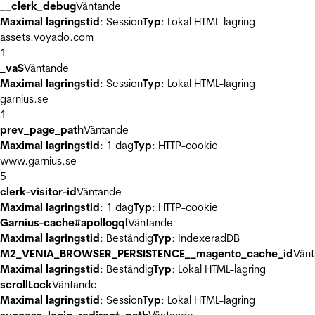
__clerk_debug
Väntande
Maximal lagringstid
: Session
Typ
: Lokal HTML-lagring
assets.voyado.com
1
_vaS
Väntande
Maximal lagringstid
: Session
Typ
: Lokal HTML-lagring
garnius.se
1
prev_page_path
Väntande
Maximal lagringstid
: 1 dag
Typ
: HTTP-cookie
www.garnius.se
5
clerk-visitor-id
Väntande
Maximal lagringstid
: 1 dag
Typ
: HTTP-cookie
Garnius-cache#apollogql
Väntande
Maximal lagringstid
: Beständig
Typ
: IndexeradDB
M2_VENIA_BROWSER_PERSISTENCE__magento_cache_id
Vän
Maximal lagringstid
: Beständig
Typ
: Lokal HTML-lagring
scrollLock
Väntande
Maximal lagringstid
: Session
Typ
: Lokal HTML-lagring