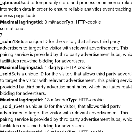
_gtmeec
Used to temporarily store and process ecommerce-relat
interaction data in order to ensure reliable analytics event tracking
across page loads.
Maximal lagringstid
: 3 månader
Typ
: HTTP-cookie
sc-static.net
7
_schn1
Sets a unique ID for the visitor, that allows third party
advertisers to target the visitor with relevant advertisement. This
pairing service is provided by third party advertisement hubs, whi
facilitates real-time bidding for advertisers.
Maximal lagringstid
: 1 dag
Typ
: HTTP-cookie
_scid
Sets a unique ID for the visitor, that allows third party advert
to target the visitor with relevant advertisement. This pairing servic
provided by third party advertisement hubs, which facilitates real-
bidding for advertisers.
Maximal lagringstid
: 13 månader
Typ
: HTTP-cookie
_scid_r
Sets a unique ID for the visitor, that allows third party
advertisers to target the visitor with relevant advertisement. This
pairing service is provided by third party advertisement hubs, whi
facilitates real-time bidding for advertisers.