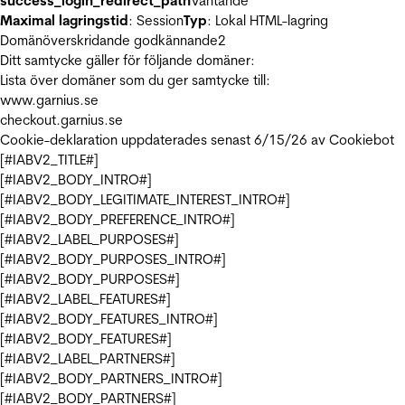
success_login_redirect_path
Väntande
Maximal lagringstid
: Session
Typ
: Lokal HTML-lagring
Domänöverskridande godkännande
2
Ditt samtycke gäller för följande domäner:
Lista över domäner som du ger samtycke till:
www.garnius.se
checkout.garnius.se
Cookie-deklaration uppdaterades senast 6/15/26 av
Cookiebot
[#IABV2_TITLE#]
[#IABV2_BODY_INTRO#]
[#IABV2_BODY_LEGITIMATE_INTEREST_INTRO#]
[#IABV2_BODY_PREFERENCE_INTRO#]
[#IABV2_LABEL_PURPOSES#]
[#IABV2_BODY_PURPOSES_INTRO#]
[#IABV2_BODY_PURPOSES#]
[#IABV2_LABEL_FEATURES#]
[#IABV2_BODY_FEATURES_INTRO#]
[#IABV2_BODY_FEATURES#]
[#IABV2_LABEL_PARTNERS#]
[#IABV2_BODY_PARTNERS_INTRO#]
[#IABV2_BODY_PARTNERS#]