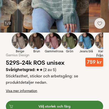
1
/
2
Beige
Brun
Gammelrosa
Grön
Jeans blå
Kamel
Garnius Design
Från
529S-24k ROS unisex
759
kr
Svårighetsgrad:
★★ (2 av 5)
Stickfasthet, stickor och arbetsgång: se
produktdetaljer nedan.
Visa mer information
Välj storlek och färg