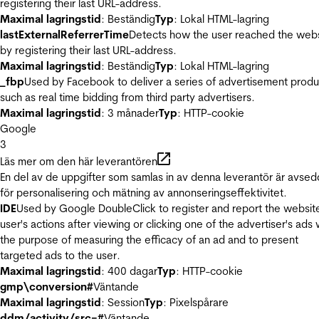
registering their last URL-address.
Maximal lagringstid
: Beständig
Typ
: Lokal HTML-lagring
lastExternalReferrerTime
Detects how the user reached the web
by registering their last URL-address.
Maximal lagringstid
: Beständig
Typ
: Lokal HTML-lagring
_fbp
Used by Facebook to deliver a series of advertisement produ
such as real time bidding from third party advertisers.
Maximal lagringstid
: 3 månader
Typ
: HTTP-cookie
Google
3
Läs mer om den här leverantören
En del av de uppgifter som samlas in av denna leverantör är avse
för personalisering och mätning av annonseringseffektivitet.
IDE
Used by Google DoubleClick to register and report the websit
user's actions after viewing or clicking one of the advertiser's ads 
the purpose of measuring the efficacy of an ad and to present
targeted ads to the user.
Maximal lagringstid
: 400 dagar
Typ
: HTTP-cookie
gmp\conversion#
Väntande
Maximal lagringstid
: Session
Typ
: Pixelspårare
ddm/activity/src=#
Väntande