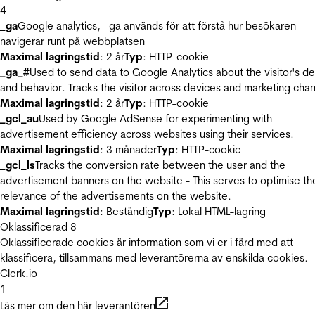
4
_ga
Google analytics, _ga används för att förstå hur besökaren
navigerar runt på webbplatsen
Maximal lagringstid
: 2 år
Typ
: HTTP-cookie
_ga_#
Used to send data to Google Analytics about the visitor's d
and behavior. Tracks the visitor across devices and marketing chan
Maximal lagringstid
: 2 år
Typ
: HTTP-cookie
_gcl_au
Used by Google AdSense for experimenting with
advertisement efficiency across websites using their services.
Maximal lagringstid
: 3 månader
Typ
: HTTP-cookie
_gcl_ls
Tracks the conversion rate between the user and the
advertisement banners on the website - This serves to optimise th
relevance of the advertisements on the website.
Maximal lagringstid
: Beständig
Typ
: Lokal HTML-lagring
Oklassificerad
8
Oklassificerade cookies är information som vi er i färd med att
klassificera, tillsammans med leverantörerna av enskilda cookies.
Clerk.io
1
Läs mer om den här leverantören