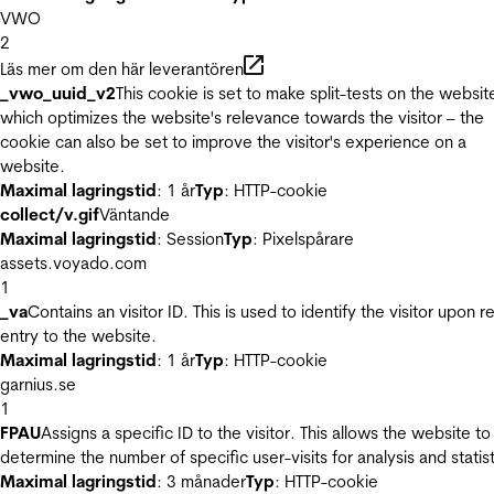
VWO
2
Läs mer om den här leverantören
_vwo_uuid_v2
This cookie is set to make split-tests on the websit
which optimizes the website's relevance towards the visitor – the
cookie can also be set to improve the visitor's experience on a
website.
Maximal lagringstid
: 1 år
Typ
: HTTP-cookie
collect/v.gif
Väntande
Maximal lagringstid
: Session
Typ
: Pixelspårare
assets.voyado.com
1
_va
Contains an visitor ID. This is used to identify the visitor upon r
entry to the website.
Maximal lagringstid
: 1 år
Typ
: HTTP-cookie
garnius.se
1
FPAU
Assigns a specific ID to the visitor. This allows the website to
determine the number of specific user-visits for analysis and statist
Maximal lagringstid
: 3 månader
Typ
: HTTP-cookie