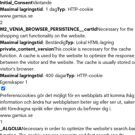
Initial_Consent
Väntande
Maximal lagringstid
: 1 dag
Typ
: HTTP-cookie
www.garnius.se
2
M2_VENIA_BROWSER_PERSISTENCE__cartId
Necessary for the
shopping cart functionality on the website.
Maximal lagringstid
: Beständig
Typ
: Lokal HTML-lagring
private_content_version
This cookie is necessary for the cache
function. A cache is used by the website to optimize the response
between the visitor and the website. The cache is usually stored o
visitor’s browser.
Maximal lagringstid
: 400 dagar
Typ
: HTTP-cookie
Egenskaper
1
Preferenscookies gör det möjligt för en webbplats att komma ihåg
information och ändra hur webbplatsen beter sig eller ser ut, sake
ditt föredragna språk eller den region du befinner dig i.
www.garnius.se
1
_ALGOLIA
Necessary in order to optimize the website's search-ba