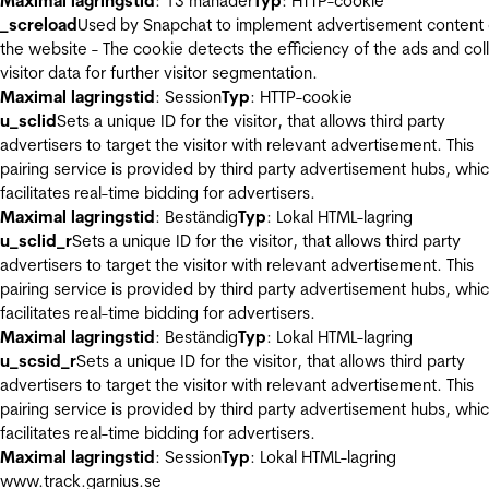
Maximal lagringstid
: 13 månader
Typ
: HTTP-cookie
_screload
Used by Snapchat to implement advertisement content
the website - The cookie detects the efficiency of the ads and col
visitor data for further visitor segmentation.
Maximal lagringstid
: Session
Typ
: HTTP-cookie
u_sclid
Sets a unique ID for the visitor, that allows third party
advertisers to target the visitor with relevant advertisement. This
pairing service is provided by third party advertisement hubs, whi
facilitates real-time bidding for advertisers.
Maximal lagringstid
: Beständig
Typ
: Lokal HTML-lagring
u_sclid_r
Sets a unique ID for the visitor, that allows third party
advertisers to target the visitor with relevant advertisement. This
pairing service is provided by third party advertisement hubs, whi
facilitates real-time bidding for advertisers.
Maximal lagringstid
: Beständig
Typ
: Lokal HTML-lagring
u_scsid_r
Sets a unique ID for the visitor, that allows third party
advertisers to target the visitor with relevant advertisement. This
pairing service is provided by third party advertisement hubs, whi
facilitates real-time bidding for advertisers.
Maximal lagringstid
: Session
Typ
: Lokal HTML-lagring
www.track.garnius.se