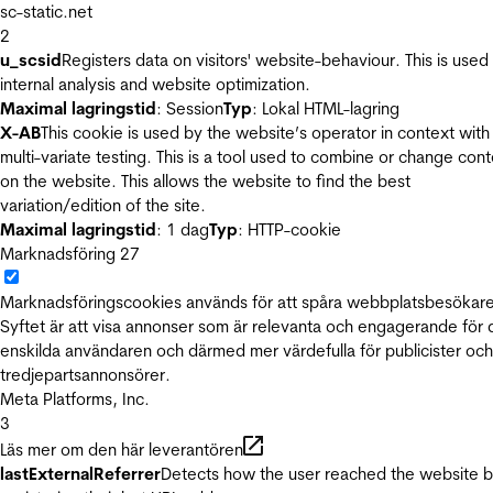
sc-static.net
2
u_scsid
Registers data on visitors' website-behaviour. This is used 
internal analysis and website optimization.
Maximal lagringstid
: Session
Typ
: Lokal HTML-lagring
X-AB
This cookie is used by the website’s operator in context with
multi-variate testing. This is a tool used to combine or change con
on the website. This allows the website to find the best
variation/edition of the site.
Maximal lagringstid
: 1 dag
Typ
: HTTP-cookie
Marknadsföring
27
Marknadsföringscookies används för att spåra webbplatsbesökare
Syftet är att visa annonser som är relevanta och engagerande för
enskilda användaren och därmed mer värdefulla för publicister och
tredjepartsannonsörer.
Meta Platforms, Inc.
3
Läs mer om den här leverantören
lastExternalReferrer
Detects how the user reached the website 