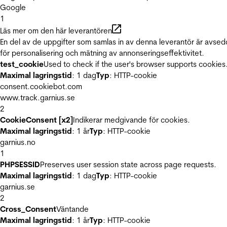
Google
1
Läs mer om den här leverantören
En del av de uppgifter som samlas in av denna leverantör är avse
för personalisering och mätning av annonseringseffektivitet.
test_cookie
Used to check if the user's browser supports cookies
Maximal lagringstid
: 1 dag
Typ
: HTTP-cookie
consent.cookiebot.com
www.track.garnius.se
2
CookieConsent [x2]
Indikerar medgivande för cookies.
Maximal lagringstid
: 1 år
Typ
: HTTP-cookie
garnius.no
1
PHPSESSID
Preserves user session state across page requests.
Maximal lagringstid
: 1 dag
Typ
: HTTP-cookie
garnius.se
2
Cross_Consent
Väntande
Maximal lagringstid
: 1 år
Typ
: HTTP-cookie