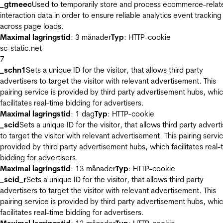
_gtmeec
Used to temporarily store and process ecommerce-relat
interaction data in order to ensure reliable analytics event tracking
across page loads.
Maximal lagringstid
: 3 månader
Typ
: HTTP-cookie
sc-static.net
7
_schn1
Sets a unique ID for the visitor, that allows third party
advertisers to target the visitor with relevant advertisement. This
pairing service is provided by third party advertisement hubs, whi
facilitates real-time bidding for advertisers.
Maximal lagringstid
: 1 dag
Typ
: HTTP-cookie
_scid
Sets a unique ID for the visitor, that allows third party advert
to target the visitor with relevant advertisement. This pairing servic
provided by third party advertisement hubs, which facilitates real-
bidding for advertisers.
Maximal lagringstid
: 13 månader
Typ
: HTTP-cookie
_scid_r
Sets a unique ID for the visitor, that allows third party
advertisers to target the visitor with relevant advertisement. This
pairing service is provided by third party advertisement hubs, whi
facilitates real-time bidding for advertisers.