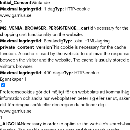
Initial_Consent
Väntande
Maximal lagringstid
: 1 dag
Typ
: HTTP-cookie
www.garnius.se
2
M2_VENIA_BROWSER_PERSISTENCE__cartId
Necessary for the
shopping cart functionality on the website.
Maximal lagringstid
: Beständig
Typ
: Lokal HTML-lagring
private_content_version
This cookie is necessary for the cache
function. A cache is used by the website to optimize the response
between the visitor and the website. The cache is usually stored o
visitor’s browser.
Maximal lagringstid
: 400 dagar
Typ
: HTTP-cookie
Egenskaper
1
Preferenscookies gör det möjligt för en webbplats att komma ihåg
information och ändra hur webbplatsen beter sig eller ser ut, sake
ditt föredragna språk eller den region du befinner dig i.
www.garnius.se
1
_ALGOLIA
Necessary in order to optimize the website's search-ba