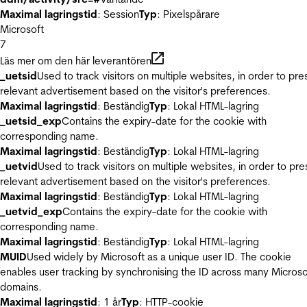
Maximal lagringstid
: Session
Typ
: Pixelspårare
Microsoft
7
Läs mer om den här leverantören
_uetsid
Used to track visitors on multiple websites, in order to pre
relevant advertisement based on the visitor's preferences.
Maximal lagringstid
: Beständig
Typ
: Lokal HTML-lagring
_uetsid_exp
Contains the expiry-date for the cookie with
corresponding name.
Maximal lagringstid
: Beständig
Typ
: Lokal HTML-lagring
_uetvid
Used to track visitors on multiple websites, in order to pre
relevant advertisement based on the visitor's preferences.
Maximal lagringstid
: Beständig
Typ
: Lokal HTML-lagring
_uetvid_exp
Contains the expiry-date for the cookie with
corresponding name.
Maximal lagringstid
: Beständig
Typ
: Lokal HTML-lagring
MUID
Used widely by Microsoft as a unique user ID. The cookie
enables user tracking by synchronising the ID across many Microso
domains.
Maximal lagringstid
: 1 år
Typ
: HTTP-cookie