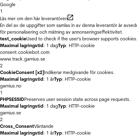
Google
1
Läs mer om den här leverantören
En del av de uppgifter som samlas in av denna leverantör är avse
för personalisering och mätning av annonseringseffektivitet.
test_cookie
Used to check if the user's browser supports cookies
Maximal lagringstid
: 1 dag
Typ
: HTTP-cookie
consent.cookiebot.com
www.track.garnius.se
2
CookieConsent [x2]
Indikerar medgivande för cookies.
Maximal lagringstid
: 1 år
Typ
: HTTP-cookie
garnius.no
1
PHPSESSID
Preserves user session state across page requests.
Maximal lagringstid
: 1 dag
Typ
: HTTP-cookie
garnius.se
2
Cross_Consent
Väntande
Maximal lagringstid
: 1 år
Typ
: HTTP-cookie