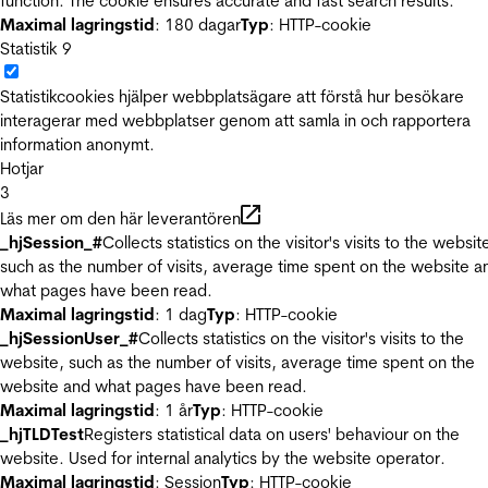
function. The cookie ensures accurate and fast search results.
Maximal lagringstid
: 180 dagar
Typ
: HTTP-cookie
Statistik
9
Statistikcookies hjälper webbplatsägare att förstå hur besökare
interagerar med webbplatser genom att samla in och rapportera
information anonymt.
Hotjar
3
Läs mer om den här leverantören
_hjSession_#
Collects statistics on the visitor's visits to the websit
such as the number of visits, average time spent on the website a
what pages have been read.
Maximal lagringstid
: 1 dag
Typ
: HTTP-cookie
_hjSessionUser_#
Collects statistics on the visitor's visits to the
website, such as the number of visits, average time spent on the
website and what pages have been read.
Maximal lagringstid
: 1 år
Typ
: HTTP-cookie
_hjTLDTest
Registers statistical data on users' behaviour on the
website. Used for internal analytics by the website operator.
Maximal lagringstid
: Session
Typ
: HTTP-cookie