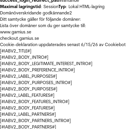
success_login_redirect_path
Väntande
Maximal lagringstid
: Session
Typ
: Lokal HTML-lagring
Domänöverskridande godkännande
2
Ditt samtycke gäller för följande domäner:
Lista över domäner som du ger samtycke till:
www.garnius.se
checkout.garnius.se
Cookie-deklaration uppdaterades senast 6/15/26 av
Cookiebot
[#IABV2_TITLE#]
[#IABV2_BODY_INTRO#]
[#IABV2_BODY_LEGITIMATE_INTEREST_INTRO#]
[#IABV2_BODY_PREFERENCE_INTRO#]
[#IABV2_LABEL_PURPOSES#]
[#IABV2_BODY_PURPOSES_INTRO#]
[#IABV2_BODY_PURPOSES#]
[#IABV2_LABEL_FEATURES#]
[#IABV2_BODY_FEATURES_INTRO#]
[#IABV2_BODY_FEATURES#]
[#IABV2_LABEL_PARTNERS#]
[#IABV2_BODY_PARTNERS_INTRO#]
[#IABV2_BODY_PARTNERS#]