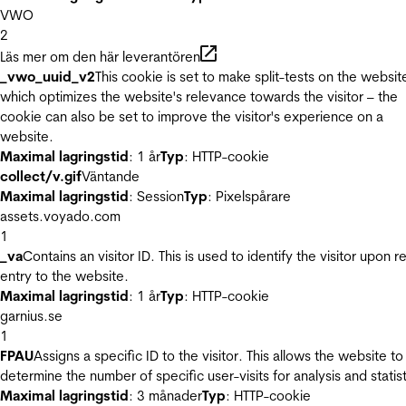
VWO
2
Läs mer om den här leverantören
_vwo_uuid_v2
This cookie is set to make split-tests on the websit
which optimizes the website's relevance towards the visitor – the
cookie can also be set to improve the visitor's experience on a
website.
Maximal lagringstid
: 1 år
Typ
: HTTP-cookie
collect/v.gif
Väntande
Maximal lagringstid
: Session
Typ
: Pixelspårare
assets.voyado.com
1
_va
Contains an visitor ID. This is used to identify the visitor upon r
entry to the website.
Maximal lagringstid
: 1 år
Typ
: HTTP-cookie
garnius.se
1
FPAU
Assigns a specific ID to the visitor. This allows the website to
determine the number of specific user-visits for analysis and statist
Maximal lagringstid
: 3 månader
Typ
: HTTP-cookie