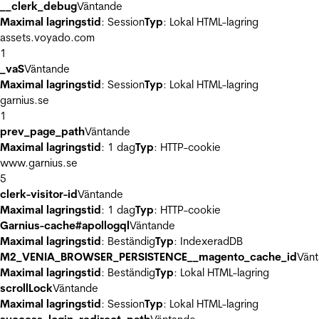
__clerk_debug
Väntande
Maximal lagringstid
: Session
Typ
: Lokal HTML-lagring
assets.voyado.com
1
_vaS
Väntande
Maximal lagringstid
: Session
Typ
: Lokal HTML-lagring
garnius.se
1
prev_page_path
Väntande
Maximal lagringstid
: 1 dag
Typ
: HTTP-cookie
www.garnius.se
5
clerk-visitor-id
Väntande
Maximal lagringstid
: 1 dag
Typ
: HTTP-cookie
Garnius-cache#apollogql
Väntande
Maximal lagringstid
: Beständig
Typ
: IndexeradDB
M2_VENIA_BROWSER_PERSISTENCE__magento_cache_id
Vän
Maximal lagringstid
: Beständig
Typ
: Lokal HTML-lagring
scrollLock
Väntande
Maximal lagringstid
: Session
Typ
: Lokal HTML-lagring