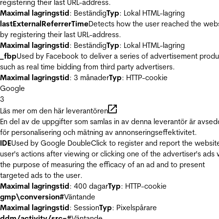
registering their last URL-address.
Maximal lagringstid
: Beständig
Typ
: Lokal HTML-lagring
lastExternalReferrerTime
Detects how the user reached the web
by registering their last URL-address.
Maximal lagringstid
: Beständig
Typ
: Lokal HTML-lagring
_fbp
Used by Facebook to deliver a series of advertisement produ
such as real time bidding from third party advertisers.
Maximal lagringstid
: 3 månader
Typ
: HTTP-cookie
Google
3
Läs mer om den här leverantören
En del av de uppgifter som samlas in av denna leverantör är avse
för personalisering och mätning av annonseringseffektivitet.
IDE
Used by Google DoubleClick to register and report the websit
user's actions after viewing or clicking one of the advertiser's ads 
the purpose of measuring the efficacy of an ad and to present
targeted ads to the user.
Maximal lagringstid
: 400 dagar
Typ
: HTTP-cookie
gmp\conversion#
Väntande
Maximal lagringstid
: Session
Typ
: Pixelspårare
ddm/activity/src=#
Väntande