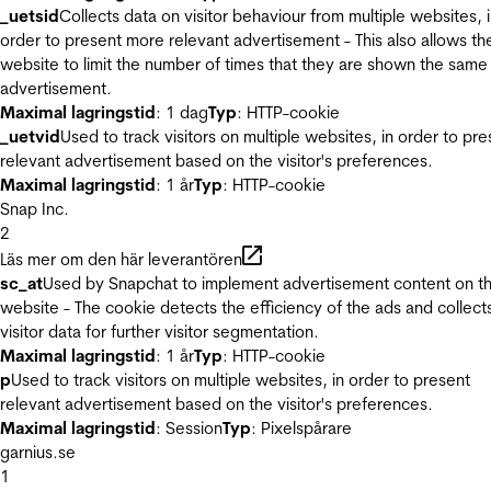
_uetsid
Collects data on visitor behaviour from multiple websites, 
order to present more relevant advertisement - This also allows th
website to limit the number of times that they are shown the same
advertisement.
Maximal lagringstid
: 1 dag
Typ
: HTTP-cookie
_uetvid
Used to track visitors on multiple websites, in order to pre
relevant advertisement based on the visitor's preferences.
Maximal lagringstid
: 1 år
Typ
: HTTP-cookie
Snap Inc.
2
Läs mer om den här leverantören
sc_at
Used by Snapchat to implement advertisement content on t
website - The cookie detects the efficiency of the ads and collect
visitor data for further visitor segmentation.
Maximal lagringstid
: 1 år
Typ
: HTTP-cookie
p
Used to track visitors on multiple websites, in order to present
relevant advertisement based on the visitor's preferences.
Maximal lagringstid
: Session
Typ
: Pixelspårare
garnius.se
1