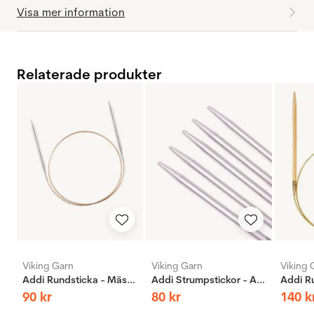
Visa mer information
Relaterade produkter
Viking Garn
Viking Garn
Viking 
Addi Rundsticka - Mässing
Addi Strumpstickor - Aluminium
90
kr
80
kr
140
k