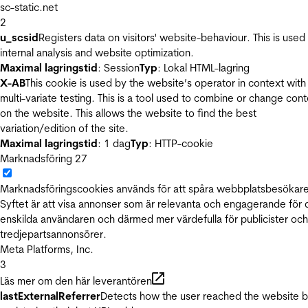
sc-static.net
2
u_scsid
Registers data on visitors' website-behaviour. This is used 
internal analysis and website optimization.
Maximal lagringstid
: Session
Typ
: Lokal HTML-lagring
X-AB
This cookie is used by the website’s operator in context with
multi-variate testing. This is a tool used to combine or change con
on the website. This allows the website to find the best
variation/edition of the site.
Maximal lagringstid
: 1 dag
Typ
: HTTP-cookie
Marknadsföring
27
Marknadsföringscookies används för att spåra webbplatsbesökare
Syftet är att visa annonser som är relevanta och engagerande för
enskilda användaren och därmed mer värdefulla för publicister och
tredjepartsannonsörer.
Meta Platforms, Inc.
3
Läs mer om den här leverantören
lastExternalReferrer
Detects how the user reached the website 