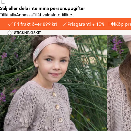
Sälj eller dela inte mina personuppgifter
Tillåt alla
Anpassa
Tillåt valda
Inte tillåtet
Fri frakt över 899 kr!
Prisgaranti + 15%
Köp pre
Hem
STICKNINGSKIT
>