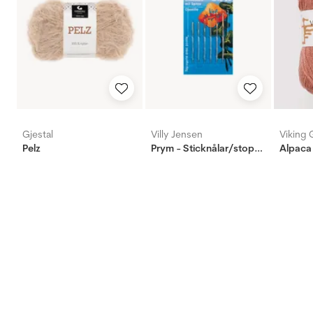
Gjestal
Villy Jensen
Viking 
Pelz
Prym - Sticknålar/stoppnålar (6st) - 18-22
Alpaca