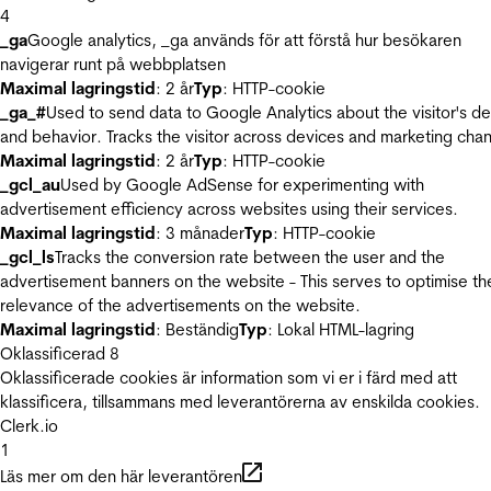
4
_ga
Google analytics, _ga används för att förstå hur besökaren
navigerar runt på webbplatsen
Maximal lagringstid
: 2 år
Typ
: HTTP-cookie
_ga_#
Used to send data to Google Analytics about the visitor's d
and behavior. Tracks the visitor across devices and marketing chan
Maximal lagringstid
: 2 år
Typ
: HTTP-cookie
_gcl_au
Used by Google AdSense for experimenting with
advertisement efficiency across websites using their services.
Maximal lagringstid
: 3 månader
Typ
: HTTP-cookie
_gcl_ls
Tracks the conversion rate between the user and the
advertisement banners on the website - This serves to optimise th
relevance of the advertisements on the website.
Maximal lagringstid
: Beständig
Typ
: Lokal HTML-lagring
Oklassificerad
8
Oklassificerade cookies är information som vi er i färd med att
klassificera, tillsammans med leverantörerna av enskilda cookies.
Clerk.io
1
Läs mer om den här leverantören