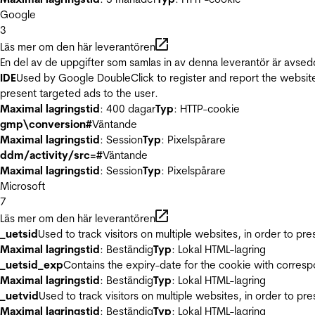
Google
3
Läs mer om den här leverantören
En del av de uppgifter som samlas in av denna leverantör är avsed
IDE
Used by Google DoubleClick to register and report the website u
present targeted ads to the user.
Maximal lagringstid
: 400 dagar
Typ
: HTTP-cookie
gmp\conversion#
Väntande
Maximal lagringstid
: Session
Typ
: Pixelspårare
ddm/activity/src=#
Väntande
Maximal lagringstid
: Session
Typ
: Pixelspårare
Microsoft
7
Läs mer om den här leverantören
_uetsid
Used to track visitors on multiple websites, in order to pr
Maximal lagringstid
: Beständig
Typ
: Lokal HTML-lagring
_uetsid_exp
Contains the expiry-date for the cookie with corres
Maximal lagringstid
: Beständig
Typ
: Lokal HTML-lagring
_uetvid
Used to track visitors on multiple websites, in order to pr
Maximal lagringstid
: Beständig
Typ
: Lokal HTML-lagring