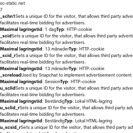
sc-static.net
7
_schn1
Sets a unique ID for the visitor, that allows third party adv
facilitates real-time bidding for advertisers.
Maximal lagringstid
: 1 dag
Typ
: HTTP-cookie
_scid
Sets a unique ID for the visitor, that allows third party adver
facilitates real-time bidding for advertisers.
Maximal lagringstid
: 13 månader
Typ
: HTTP-cookie
_scid_r
Sets a unique ID for the visitor, that allows third party adv
facilitates real-time bidding for advertisers.
Maximal lagringstid
: 13 månader
Typ
: HTTP-cookie
_screload
Used by Snapchat to implement advertisement content on 
Maximal lagringstid
: Session
Typ
: HTTP-cookie
u_sclid
Sets a unique ID for the visitor, that allows third party adv
facilitates real-time bidding for advertisers.
Maximal lagringstid
: Beständig
Typ
: Lokal HTML-lagring
u_sclid_r
Sets a unique ID for the visitor, that allows third party a
facilitates real-time bidding for advertisers.
Maximal lagringstid
: Beständig
Typ
: Lokal HTML-lagring
u_scsid_r
Sets a unique ID for the visitor, that allows third party 