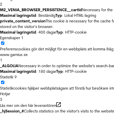
2
M2_VENIA_BROWSER_PERSISTENCE__cartId
Necessary for the 
Maximal lagringstid
: Beständig
Typ
: Lokal HTML-lagring
private_content_version
This cookie is necessary for the cache 
stored on the visitor’s browser.
Maximal lagringstid
: 400 dagar
Typ
: HTTP-cookie
Egenskaper
1
Preferenscookies gör det möjligt för en webbplats att komma ihåg i
www.garnius.se
1
_ALGOLIA
Necessary in order to optimize the website's search-bar
Maximal lagringstid
: 180 dagar
Typ
: HTTP-cookie
Statistik
9
Statistikcookies hjälper webbplatsägare att förstå hur besökare 
Hotjar
3
Läs mer om den här leverantören
_hjSession_#
Collects statistics on the visitor's visits to the we