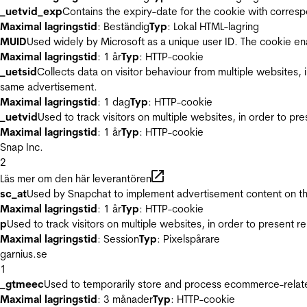
_uetvid_exp
Contains the expiry-date for the cookie with corres
Maximal lagringstid
: Beständig
Typ
: Lokal HTML-lagring
MUID
Used widely by Microsoft as a unique user ID. The cookie en
Maximal lagringstid
: 1 år
Typ
: HTTP-cookie
_uetsid
Collects data on visitor behaviour from multiple websites, 
same advertisement.
Maximal lagringstid
: 1 dag
Typ
: HTTP-cookie
_uetvid
Used to track visitors on multiple websites, in order to pr
Maximal lagringstid
: 1 år
Typ
: HTTP-cookie
Snap Inc.
2
Läs mer om den här leverantören
sc_at
Used by Snapchat to implement advertisement content on the w
Maximal lagringstid
: 1 år
Typ
: HTTP-cookie
p
Used to track visitors on multiple websites, in order to present 
Maximal lagringstid
: Session
Typ
: Pixelspårare
garnius.se
1
_gtmeec
Used to temporarily store and process ecommerce-related 
Maximal lagringstid
: 3 månader
Typ
: HTTP-cookie