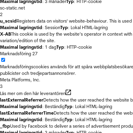
Maximal lagringstid
: 3 månader
Typ
: HTTP-cookie
sc-static.net
2
u_scsid
Registers data on visitors' website-behaviour. This is used 
Maximal lagringstid
: Session
Typ
: Lokal HTML-lagring
X-AB
This cookie is used by the website’s operator in context with 
variation/edition of the site.
Maximal lagringstid
: 1 dag
Typ
: HTTP-cookie
Marknadsföring
27
Marknadsföringscookies används för att spåra webbplatsbesökare.
publicister och tredjepartsannonsörer.
Meta Platforms, Inc.
3
Läs mer om den här leverantören
lastExternalReferrer
Detects how the user reached the website by 
Maximal lagringstid
: Beständig
Typ
: Lokal HTML-lagring
lastExternalReferrerTime
Detects how the user reached the websi
Maximal lagringstid
: Beständig
Typ
: Lokal HTML-lagring
_fbp
Used by Facebook to deliver a series of advertisement product
Maximal lagringstid
: 3 månader
Typ
: HTTP-cookie