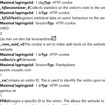
Maximal lagringstid
: 1 dag
Typ
: HTTP-cookie
_hjSessionUser_#
Collects statistics on the visitor's visits to t
Maximal lagringstid
: 1 år
Typ
: HTTP-cookie
_hjTLDTest
Registers statistical data on users' behaviour on the we
Maximal lagringstid
: Session
Typ
: HTTP-cookie
VWO
2
Läs mer om den här leverantören
_vwo_uuid_v2
This cookie is set to make split-tests on the websi
website.
Maximal lagringstid
: 1 år
Typ
: HTTP-cookie
collect/v.gif
Väntande
Maximal lagringstid
: Session
Typ
: Pixelspårare
assets.voyado.com
1
_va
Contains an visitor ID. This is used to identify the visitor upon 
Maximal lagringstid
: 1 år
Typ
: HTTP-cookie
garnius.se
1
FPAU
Assigns a specific ID to the visitor. This allows the website to