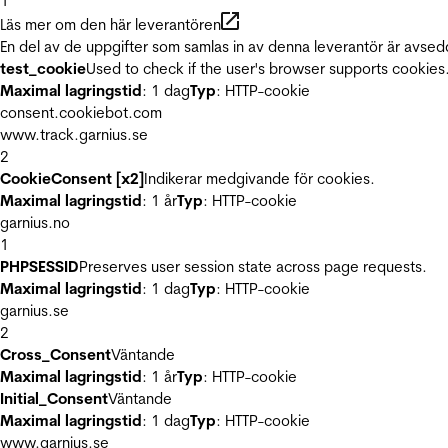
1
Läs mer om den här leverantören
En del av de uppgifter som samlas in av denna leverantör är avsed
test_cookie
Used to check if the user's browser supports cookies
Maximal lagringstid
: 1 dag
Typ
: HTTP-cookie
consent.cookiebot.com
www.track.garnius.se
2
CookieConsent [x2]
Indikerar medgivande för cookies.
Maximal lagringstid
: 1 år
Typ
: HTTP-cookie
garnius.no
1
PHPSESSID
Preserves user session state across page requests.
Maximal lagringstid
: 1 dag
Typ
: HTTP-cookie
garnius.se
2
Cross_Consent
Väntande
Maximal lagringstid
: 1 år
Typ
: HTTP-cookie
Initial_Consent
Väntande
Maximal lagringstid
: 1 dag
Typ
: HTTP-cookie
www.garnius.se