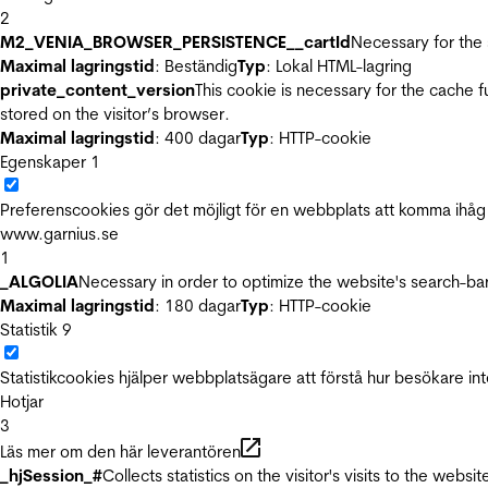
2
M2_VENIA_BROWSER_PERSISTENCE__cartId
Necessary for the 
Maximal lagringstid
: Beständig
Typ
: Lokal HTML-lagring
private_content_version
This cookie is necessary for the cache 
stored on the visitor’s browser.
Maximal lagringstid
: 400 dagar
Typ
: HTTP-cookie
Egenskaper
1
Preferenscookies gör det möjligt för en webbplats att komma ihåg i
www.garnius.se
1
_ALGOLIA
Necessary in order to optimize the website's search-bar
Maximal lagringstid
: 180 dagar
Typ
: HTTP-cookie
Statistik
9
Statistikcookies hjälper webbplatsägare att förstå hur besökare 
Hotjar
3
Läs mer om den här leverantören
_hjSession_#
Collects statistics on the visitor's visits to the we