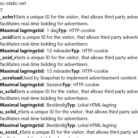
sc-static.net
7
_schn1
Sets a unique ID for the visitor, that allows third party adv
facilitates real-time bidding for advertisers.
Maximal lagringstid
: 1 dag
Typ
: HTTP-cookie
_scid
Sets a unique ID for the visitor, that allows third party adver
facilitates real-time bidding for advertisers.
Maximal lagringstid
: 13 månader
Typ
: HTTP-cookie
_scid_r
Sets a unique ID for the visitor, that allows third party adv
facilitates real-time bidding for advertisers.
Maximal lagringstid
: 13 månader
Typ
: HTTP-cookie
_screload
Used by Snapchat to implement advertisement content on 
Maximal lagringstid
: Session
Typ
: HTTP-cookie
u_sclid
Sets a unique ID for the visitor, that allows third party adv
facilitates real-time bidding for advertisers.
Maximal lagringstid
: Beständig
Typ
: Lokal HTML-lagring
u_sclid_r
Sets a unique ID for the visitor, that allows third party a
facilitates real-time bidding for advertisers.
Maximal lagringstid
: Beständig
Typ
: Lokal HTML-lagring
u_scsid_r
Sets a unique ID for the visitor, that allows third party 