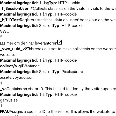
Maximal lagringstid
: 1 dag
Typ
: HTTP-cookie
_hjSessionUser_#
Collects statistics on the visitor's visits to t
Maximal lagringstid
: 1 år
Typ
: HTTP-cookie
_hjTLDTest
Registers statistical data on users' behaviour on the we
Maximal lagringstid
: Session
Typ
: HTTP-cookie
VWO
2
Läs mer om den här leverantören
_vwo_uuid_v2
This cookie is set to make split-tests on the websi
website.
Maximal lagringstid
: 1 år
Typ
: HTTP-cookie
collect/v.gif
Väntande
Maximal lagringstid
: Session
Typ
: Pixelspårare
assets.voyado.com
1
_va
Contains an visitor ID. This is used to identify the visitor upon 
Maximal lagringstid
: 1 år
Typ
: HTTP-cookie
garnius.se
1
FPAU
Assigns a specific ID to the visitor. This allows the website to