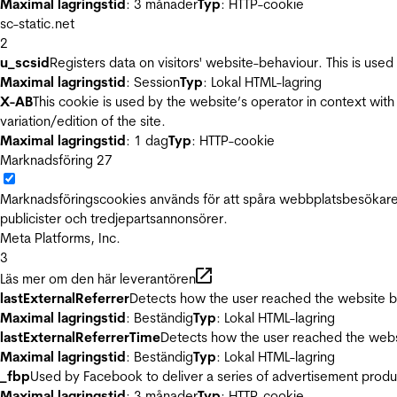
Maximal lagringstid
: 3 månader
Typ
: HTTP-cookie
sc-static.net
2
u_scsid
Registers data on visitors' website-behaviour. This is used 
Maximal lagringstid
: Session
Typ
: Lokal HTML-lagring
X-AB
This cookie is used by the website’s operator in context with 
variation/edition of the site.
Maximal lagringstid
: 1 dag
Typ
: HTTP-cookie
Marknadsföring
27
Marknadsföringscookies används för att spåra webbplatsbesökare.
publicister och tredjepartsannonsörer.
Meta Platforms, Inc.
3
Läs mer om den här leverantören
lastExternalReferrer
Detects how the user reached the website by 
Maximal lagringstid
: Beständig
Typ
: Lokal HTML-lagring
lastExternalReferrerTime
Detects how the user reached the websi
Maximal lagringstid
: Beständig
Typ
: Lokal HTML-lagring
_fbp
Used by Facebook to deliver a series of advertisement product
Maximal lagringstid
: 3 månader
Typ
: HTTP-cookie