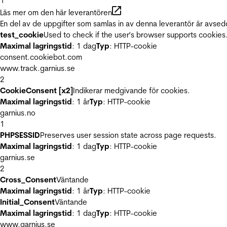
1
Läs mer om den här leverantören
En del av de uppgifter som samlas in av denna leverantör är avsed
test_cookie
Used to check if the user's browser supports cookies
Maximal lagringstid
: 1 dag
Typ
: HTTP-cookie
consent.cookiebot.com
www.track.garnius.se
2
CookieConsent [x2]
Indikerar medgivande för cookies.
Maximal lagringstid
: 1 år
Typ
: HTTP-cookie
garnius.no
1
PHPSESSID
Preserves user session state across page requests.
Maximal lagringstid
: 1 dag
Typ
: HTTP-cookie
garnius.se
2
Cross_Consent
Väntande
Maximal lagringstid
: 1 år
Typ
: HTTP-cookie
Initial_Consent
Väntande
Maximal lagringstid
: 1 dag
Typ
: HTTP-cookie
www.garnius.se