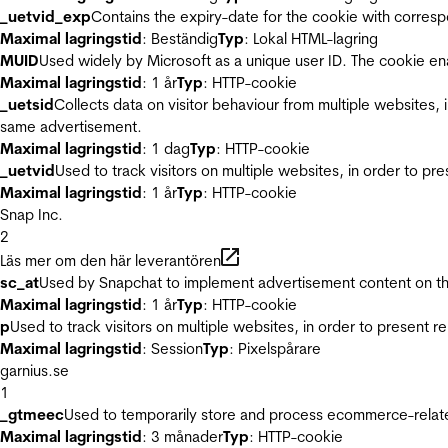
_uetvid_exp
Contains the expiry-date for the cookie with corres
Maximal lagringstid
: Beständig
Typ
: Lokal HTML-lagring
MUID
Used widely by Microsoft as a unique user ID. The cookie en
Maximal lagringstid
: 1 år
Typ
: HTTP-cookie
_uetsid
Collects data on visitor behaviour from multiple websites, 
same advertisement.
Maximal lagringstid
: 1 dag
Typ
: HTTP-cookie
_uetvid
Used to track visitors on multiple websites, in order to pr
Maximal lagringstid
: 1 år
Typ
: HTTP-cookie
Snap Inc.
2
Läs mer om den här leverantören
sc_at
Used by Snapchat to implement advertisement content on the w
Maximal lagringstid
: 1 år
Typ
: HTTP-cookie
p
Used to track visitors on multiple websites, in order to present 
Maximal lagringstid
: Session
Typ
: Pixelspårare
garnius.se
1
_gtmeec
Used to temporarily store and process ecommerce-related 
Maximal lagringstid
: 3 månader
Typ
: HTTP-cookie