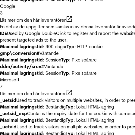
Google
3
Läs mer om den här leverantören
En del av de uppgifter som samlas in av denna leverantör är avsed
IDE
Used by Google DoubleClick to register and report the website u
present targeted ads to the user.
Maximal lagringstid
: 400 dagar
Typ
: HTTP-cookie
gmp\conversion#
Väntande
Maximal lagringstid
: Session
Typ
: Pixelspårare
ddm/activity/src=#
Väntande
Maximal lagringstid
: Session
Typ
: Pixelspårare
Microsoft
7
Läs mer om den här leverantören
_uetsid
Used to track visitors on multiple websites, in order to pr
Maximal lagringstid
: Beständig
Typ
: Lokal HTML-lagring
_uetsid_exp
Contains the expiry-date for the cookie with corres
Maximal lagringstid
: Beständig
Typ
: Lokal HTML-lagring
_uetvid
Used to track visitors on multiple websites, in order to pr
Maximal lagringstid
: Beständig
Typ
: Lokal HTML-lagring