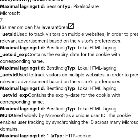
Maximal lagringstid
: Session
Typ
: Pixelspårare
Microsoft
7
Läs mer om den här leverantören
_uetsid
Used to track visitors on multiple websites, in order to pre
relevant advertisement based on the visitor's preferences.
Maximal lagringstid
: Beständig
Typ
: Lokal HTML-lagring
_uetsid_exp
Contains the expiry-date for the cookie with
corresponding name.
Maximal lagringstid
: Beständig
Typ
: Lokal HTML-lagring
_uetvid
Used to track visitors on multiple websites, in order to pre
relevant advertisement based on the visitor's preferences.
Maximal lagringstid
: Beständig
Typ
: Lokal HTML-lagring
_uetvid_exp
Contains the expiry-date for the cookie with
corresponding name.
Maximal lagringstid
: Beständig
Typ
: Lokal HTML-lagring
MUID
Used widely by Microsoft as a unique user ID. The cookie
enables user tracking by synchronising the ID across many Microso
domains.
Maximal lagringstid
: 1 år
Typ
: HTTP-cookie