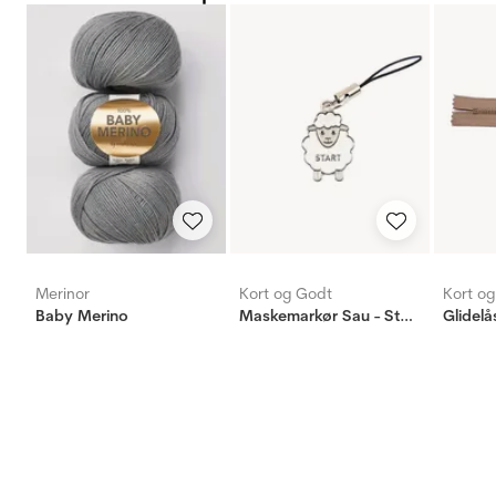
Merinor
Kort og Godt
Kort o
Baby Merino
Maskemarkør Sau - Start - Hvit
Glidelå