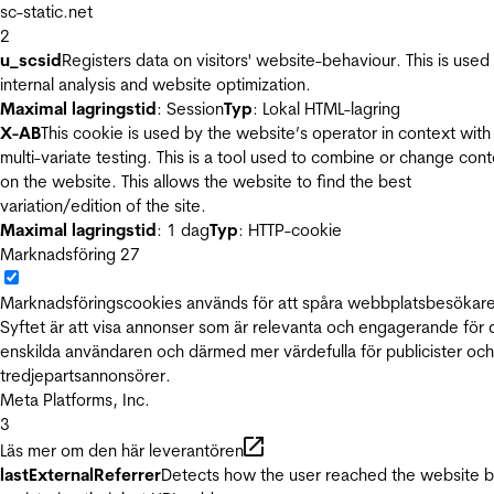
sc-static.net
2
u_scsid
Registers data on visitors' website-behaviour. This is used 
internal analysis and website optimization.
Maximal lagringstid
: Session
Typ
: Lokal HTML-lagring
X-AB
This cookie is used by the website’s operator in context with
multi-variate testing. This is a tool used to combine or change con
on the website. This allows the website to find the best
variation/edition of the site.
Maximal lagringstid
: 1 dag
Typ
: HTTP-cookie
Marknadsföring
27
Marknadsföringscookies används för att spåra webbplatsbesökare
Syftet är att visa annonser som är relevanta och engagerande för
enskilda användaren och därmed mer värdefulla för publicister och
tredjepartsannonsörer.
Meta Platforms, Inc.
3
Läs mer om den här leverantören
lastExternalReferrer
Detects how the user reached the website 