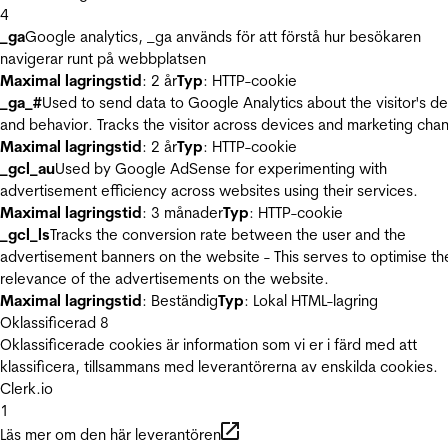
4
_ga
Google analytics, _ga används för att förstå hur besökaren
navigerar runt på webbplatsen
Maximal lagringstid
: 2 år
Typ
: HTTP-cookie
_ga_#
Used to send data to Google Analytics about the visitor's d
and behavior. Tracks the visitor across devices and marketing chan
Maximal lagringstid
: 2 år
Typ
: HTTP-cookie
_gcl_au
Used by Google AdSense for experimenting with
advertisement efficiency across websites using their services.
Maximal lagringstid
: 3 månader
Typ
: HTTP-cookie
_gcl_ls
Tracks the conversion rate between the user and the
advertisement banners on the website - This serves to optimise th
relevance of the advertisements on the website.
Maximal lagringstid
: Beständig
Typ
: Lokal HTML-lagring
Oklassificerad
8
Oklassificerade cookies är information som vi er i färd med att
klassificera, tillsammans med leverantörerna av enskilda cookies.
Clerk.io
1
Läs mer om den här leverantören