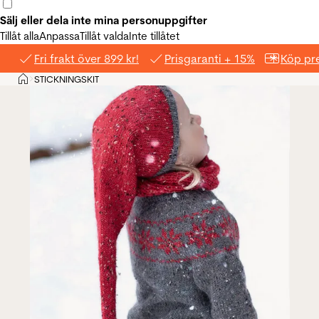
Sälj eller dela inte mina personuppgifter
Tillåt alla
Anpassa
Tillåt valda
Inte tillåtet
Fri frakt över 899 kr!
Prisgaranti + 15%
Köp pre
Hem
STICKNINGSKIT
>