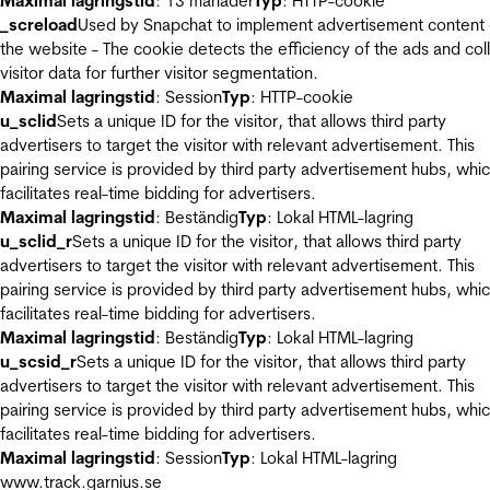
Maximal lagringstid
: 13 månader
Typ
: HTTP-cookie
_screload
Used by Snapchat to implement advertisement content
the website - The cookie detects the efficiency of the ads and col
visitor data for further visitor segmentation.
Maximal lagringstid
: Session
Typ
: HTTP-cookie
u_sclid
Sets a unique ID for the visitor, that allows third party
advertisers to target the visitor with relevant advertisement. This
pairing service is provided by third party advertisement hubs, whi
facilitates real-time bidding for advertisers.
Maximal lagringstid
: Beständig
Typ
: Lokal HTML-lagring
u_sclid_r
Sets a unique ID for the visitor, that allows third party
advertisers to target the visitor with relevant advertisement. This
pairing service is provided by third party advertisement hubs, whi
facilitates real-time bidding for advertisers.
Maximal lagringstid
: Beständig
Typ
: Lokal HTML-lagring
u_scsid_r
Sets a unique ID for the visitor, that allows third party
advertisers to target the visitor with relevant advertisement. This
pairing service is provided by third party advertisement hubs, whi
facilitates real-time bidding for advertisers.
Maximal lagringstid
: Session
Typ
: Lokal HTML-lagring
www.track.garnius.se