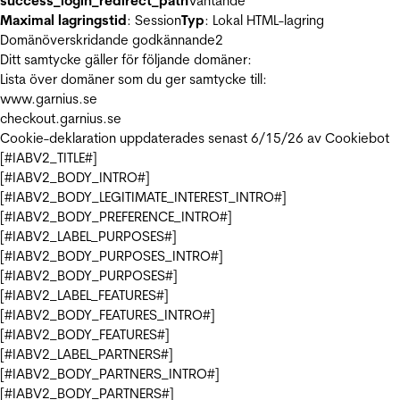
success_login_redirect_path
Väntande
Maximal lagringstid
: Session
Typ
: Lokal HTML-lagring
Domänöverskridande godkännande
2
Ditt samtycke gäller för följande domäner:
Lista över domäner som du ger samtycke till:
www.garnius.se
checkout.garnius.se
Cookie-deklaration uppdaterades senast 6/15/26 av
Cookiebot
[#IABV2_TITLE#]
[#IABV2_BODY_INTRO#]
[#IABV2_BODY_LEGITIMATE_INTEREST_INTRO#]
[#IABV2_BODY_PREFERENCE_INTRO#]
[#IABV2_LABEL_PURPOSES#]
[#IABV2_BODY_PURPOSES_INTRO#]
[#IABV2_BODY_PURPOSES#]
[#IABV2_LABEL_FEATURES#]
[#IABV2_BODY_FEATURES_INTRO#]
[#IABV2_BODY_FEATURES#]
[#IABV2_LABEL_PARTNERS#]
[#IABV2_BODY_PARTNERS_INTRO#]
[#IABV2_BODY_PARTNERS#]