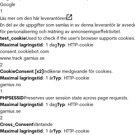
Google
1
Läs mer om den här leverantören
En del av de uppgifter som samlas in av denna leverantör är avse
för personalisering och mätning av annonseringseffektivitet.
test_cookie
Used to check if the user's browser supports cookies
Maximal lagringstid
: 1 dag
Typ
: HTTP-cookie
consent.cookiebot.com
www.track.garnius.se
2
CookieConsent [x2]
Indikerar medgivande för cookies.
Maximal lagringstid
: 1 år
Typ
: HTTP-cookie
garnius.no
1
PHPSESSID
Preserves user session state across page requests.
Maximal lagringstid
: 1 dag
Typ
: HTTP-cookie
garnius.se
2
Cross_Consent
Väntande
Maximal lagringstid
: 1 år
Typ
: HTTP-cookie