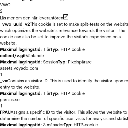
VWO
2
Läs mer om den här leverantören
_vwo_uuid_v2
This cookie is set to make split-tests on the websit
which optimizes the website's relevance towards the visitor – the
cookie can also be set to improve the visitor's experience on a
website.
Maximal lagringstid
: 1 år
Typ
: HTTP-cookie
collect/v.gif
Väntande
Maximal lagringstid
: Session
Typ
: Pixelspårare
assets.voyado.com
1
_va
Contains an visitor ID. This is used to identify the visitor upon r
entry to the website.
Maximal lagringstid
: 1 år
Typ
: HTTP-cookie
garnius.se
1
FPAU
Assigns a specific ID to the visitor. This allows the website to
determine the number of specific user-visits for analysis and statist
Maximal lagringstid
: 3 månader
Typ
: HTTP-cookie