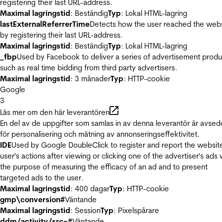
registering their last URL-address.
Maximal lagringstid
: Beständig
Typ
: Lokal HTML-lagring
lastExternalReferrerTime
Detects how the user reached the web
by registering their last URL-address.
Maximal lagringstid
: Beständig
Typ
: Lokal HTML-lagring
_fbp
Used by Facebook to deliver a series of advertisement produ
such as real time bidding from third party advertisers.
Maximal lagringstid
: 3 månader
Typ
: HTTP-cookie
Google
3
Läs mer om den här leverantören
En del av de uppgifter som samlas in av denna leverantör är avse
för personalisering och mätning av annonseringseffektivitet.
IDE
Used by Google DoubleClick to register and report the websit
user's actions after viewing or clicking one of the advertiser's ads 
the purpose of measuring the efficacy of an ad and to present
targeted ads to the user.
Maximal lagringstid
: 400 dagar
Typ
: HTTP-cookie
gmp\conversion#
Väntande
Maximal lagringstid
: Session
Typ
: Pixelspårare
ddm/activity/src=#
Väntande