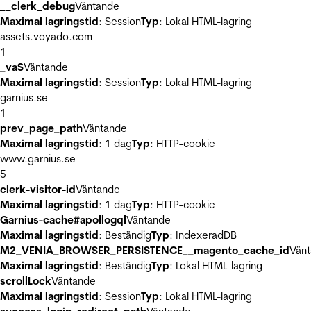
__clerk_debug
Väntande
Maximal lagringstid
: Session
Typ
: Lokal HTML-lagring
assets.voyado.com
1
_vaS
Väntande
Maximal lagringstid
: Session
Typ
: Lokal HTML-lagring
garnius.se
1
prev_page_path
Väntande
Maximal lagringstid
: 1 dag
Typ
: HTTP-cookie
www.garnius.se
5
clerk-visitor-id
Väntande
Maximal lagringstid
: 1 dag
Typ
: HTTP-cookie
Garnius-cache#apollogql
Väntande
Maximal lagringstid
: Beständig
Typ
: IndexeradDB
M2_VENIA_BROWSER_PERSISTENCE__magento_cache_id
Vän
Maximal lagringstid
: Beständig
Typ
: Lokal HTML-lagring
scrollLock
Väntande
Maximal lagringstid
: Session
Typ
: Lokal HTML-lagring