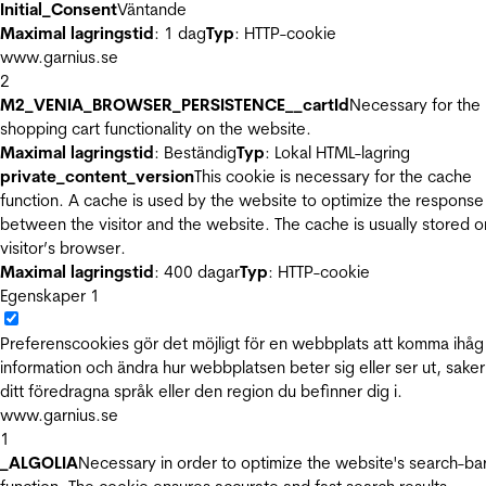
Initial_Consent
Väntande
Maximal lagringstid
: 1 dag
Typ
: HTTP-cookie
www.garnius.se
2
M2_VENIA_BROWSER_PERSISTENCE__cartId
Necessary for the
shopping cart functionality on the website.
Maximal lagringstid
: Beständig
Typ
: Lokal HTML-lagring
private_content_version
This cookie is necessary for the cache
function. A cache is used by the website to optimize the response
between the visitor and the website. The cache is usually stored o
visitor’s browser.
Maximal lagringstid
: 400 dagar
Typ
: HTTP-cookie
Egenskaper
1
Preferenscookies gör det möjligt för en webbplats att komma ihåg
information och ändra hur webbplatsen beter sig eller ser ut, sake
ditt föredragna språk eller den region du befinner dig i.
www.garnius.se
1
_ALGOLIA
Necessary in order to optimize the website's search-ba