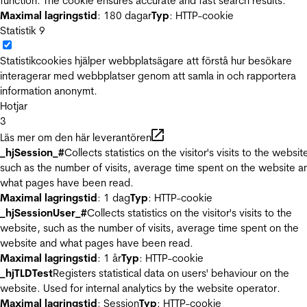
function. The cookie ensures accurate and fast search results.
Maximal lagringstid
: 180 dagar
Typ
: HTTP-cookie
Statistik
9
Statistikcookies hjälper webbplatsägare att förstå hur besökare
interagerar med webbplatser genom att samla in och rapportera
information anonymt.
Hotjar
3
Läs mer om den här leverantören
_hjSession_#
Collects statistics on the visitor's visits to the websit
such as the number of visits, average time spent on the website a
what pages have been read.
Maximal lagringstid
: 1 dag
Typ
: HTTP-cookie
_hjSessionUser_#
Collects statistics on the visitor's visits to the
website, such as the number of visits, average time spent on the
website and what pages have been read.
Maximal lagringstid
: 1 år
Typ
: HTTP-cookie
_hjTLDTest
Registers statistical data on users' behaviour on the
website. Used for internal analytics by the website operator.
Maximal lagringstid
: Session
Typ
: HTTP-cookie