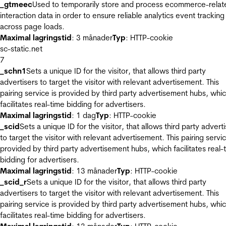
_gtmeec
Used to temporarily store and process ecommerce-relat
interaction data in order to ensure reliable analytics event tracking
across page loads.
Maximal lagringstid
: 3 månader
Typ
: HTTP-cookie
sc-static.net
7
_schn1
Sets a unique ID for the visitor, that allows third party
advertisers to target the visitor with relevant advertisement. This
pairing service is provided by third party advertisement hubs, whi
facilitates real-time bidding for advertisers.
Maximal lagringstid
: 1 dag
Typ
: HTTP-cookie
_scid
Sets a unique ID for the visitor, that allows third party advert
to target the visitor with relevant advertisement. This pairing servic
provided by third party advertisement hubs, which facilitates real-
bidding for advertisers.
Maximal lagringstid
: 13 månader
Typ
: HTTP-cookie
_scid_r
Sets a unique ID for the visitor, that allows third party
advertisers to target the visitor with relevant advertisement. This
pairing service is provided by third party advertisement hubs, whi
facilitates real-time bidding for advertisers.