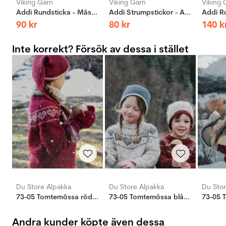
Viking Garn
Viking Garn
Viking 
Addi Rundsticka - Mässing
Addi Strumpstickor - Aluminium
90
kr
80
kr
140
k
Inte korrekt? Försök av dessa i stället
Du Store Alpakka
Du Store Alpakka
Du Stor
73-05 Tomtemössa röd/natur
73-05 Tomtemössa blå/grå
Andra kunder köpte även dessa