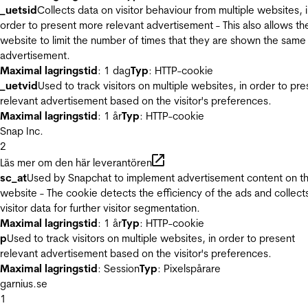
_uetsid
Collects data on visitor behaviour from multiple websites, 
order to present more relevant advertisement - This also allows th
website to limit the number of times that they are shown the same
advertisement.
Maximal lagringstid
: 1 dag
Typ
: HTTP-cookie
_uetvid
Used to track visitors on multiple websites, in order to pre
relevant advertisement based on the visitor's preferences.
Maximal lagringstid
: 1 år
Typ
: HTTP-cookie
Snap Inc.
2
Läs mer om den här leverantören
sc_at
Used by Snapchat to implement advertisement content on t
website - The cookie detects the efficiency of the ads and collect
visitor data for further visitor segmentation.
Maximal lagringstid
: 1 år
Typ
: HTTP-cookie
p
Used to track visitors on multiple websites, in order to present
relevant advertisement based on the visitor's preferences.
Maximal lagringstid
: Session
Typ
: Pixelspårare
garnius.se
1