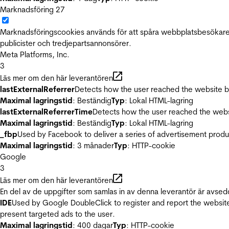
Marknadsföring
27
Marknadsföringscookies används för att spåra webbplatsbesökare.
publicister och tredjepartsannonsörer.
Meta Platforms, Inc.
3
Läs mer om den här leverantören
lastExternalReferrer
Detects how the user reached the website by 
Maximal lagringstid
: Beständig
Typ
: Lokal HTML-lagring
lastExternalReferrerTime
Detects how the user reached the websi
Maximal lagringstid
: Beständig
Typ
: Lokal HTML-lagring
_fbp
Used by Facebook to deliver a series of advertisement product
Maximal lagringstid
: 3 månader
Typ
: HTTP-cookie
Google
3
Läs mer om den här leverantören
En del av de uppgifter som samlas in av denna leverantör är avsed
IDE
Used by Google DoubleClick to register and report the website u
present targeted ads to the user.
Maximal lagringstid
: 400 dagar
Typ
: HTTP-cookie