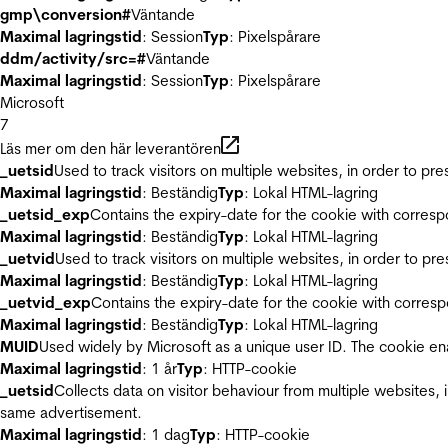
gmp\conversion#
Väntande
Maximal lagringstid
: Session
Typ
: Pixelspårare
ddm/activity/src=#
Väntande
Maximal lagringstid
: Session
Typ
: Pixelspårare
Microsoft
7
Läs mer om den här leverantören
_uetsid
Used to track visitors on multiple websites, in order to pr
Maximal lagringstid
: Beständig
Typ
: Lokal HTML-lagring
_uetsid_exp
Contains the expiry-date for the cookie with corres
Maximal lagringstid
: Beständig
Typ
: Lokal HTML-lagring
_uetvid
Used to track visitors on multiple websites, in order to pr
Maximal lagringstid
: Beständig
Typ
: Lokal HTML-lagring
_uetvid_exp
Contains the expiry-date for the cookie with corres
Maximal lagringstid
: Beständig
Typ
: Lokal HTML-lagring
MUID
Used widely by Microsoft as a unique user ID. The cookie en
Maximal lagringstid
: 1 år
Typ
: HTTP-cookie
_uetsid
Collects data on visitor behaviour from multiple websites, 
same advertisement.
Maximal lagringstid
: 1 dag
Typ
: HTTP-cookie