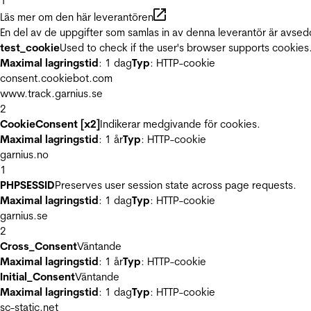
1
Läs mer om den här leverantören
En del av de uppgifter som samlas in av denna leverantör är avsed
test_cookie
Used to check if the user's browser supports cookies
Maximal lagringstid
: 1 dag
Typ
: HTTP-cookie
consent.cookiebot.com
www.track.garnius.se
2
CookieConsent [x2]
Indikerar medgivande för cookies.
Maximal lagringstid
: 1 år
Typ
: HTTP-cookie
garnius.no
1
PHPSESSID
Preserves user session state across page requests.
Maximal lagringstid
: 1 dag
Typ
: HTTP-cookie
garnius.se
2
Cross_Consent
Väntande
Maximal lagringstid
: 1 år
Typ
: HTTP-cookie
Initial_Consent
Väntande
Maximal lagringstid
: 1 dag
Typ
: HTTP-cookie
sc-static.net