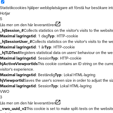
Statistikcookies hjälper webbplatsägare att förstå hur besökare 
Hotjar
5
Läs mer om den här leverantören
_hjSession_#
Collects statistics on the visitor's visits to the we
Maximal lagringstid
: 1 dag
Typ
: HTTP-cookie
_hjSessionUser_#
Collects statistics on the visitor's visits to t
Maximal lagringstid
: 1 år
Typ
: HTTP-cookie
_hjTLDTest
Registers statistical data on users' behaviour on the we
Maximal lagringstid
: Session
Typ
: HTTP-cookie
hjActiveViewportIds
This cookie contains an ID string on the curr
visitor's experience.
Maximal lagringstid
: Beständig
Typ
: Lokal HTML-lagring
hjViewportId
Saves the user's screen size in order to adjust the s
Maximal lagringstid
: Session
Typ
: Lokal HTML-lagring
VWO
3
Läs mer om den här leverantören
_vwo_uuid_v2
This cookie is set to make split-tests on the websi