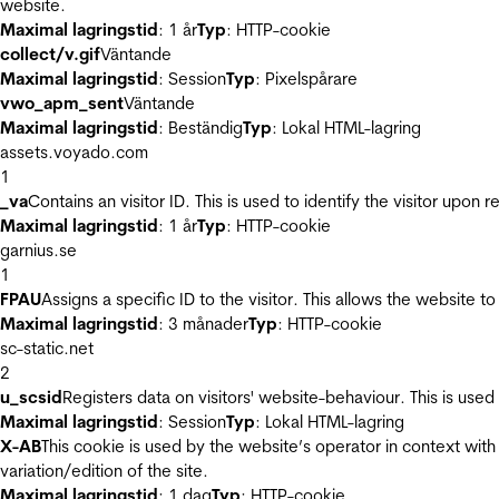
website.
Maximal lagringstid
: 1 år
Typ
: HTTP-cookie
collect/v.gif
Väntande
Maximal lagringstid
: Session
Typ
: Pixelspårare
vwo_apm_sent
Väntande
Maximal lagringstid
: Beständig
Typ
: Lokal HTML-lagring
assets.voyado.com
1
_va
Contains an visitor ID. This is used to identify the visitor upon 
Maximal lagringstid
: 1 år
Typ
: HTTP-cookie
garnius.se
1
FPAU
Assigns a specific ID to the visitor. This allows the website to
Maximal lagringstid
: 3 månader
Typ
: HTTP-cookie
sc-static.net
2
u_scsid
Registers data on visitors' website-behaviour. This is used 
Maximal lagringstid
: Session
Typ
: Lokal HTML-lagring
X-AB
This cookie is used by the website’s operator in context with 
variation/edition of the site.
Maximal lagringstid
: 1 dag
Typ
: HTTP-cookie