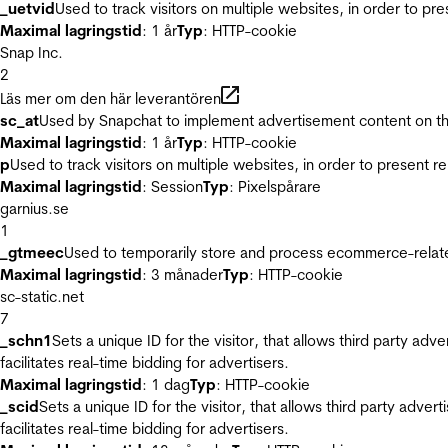
_uetvid
Used to track visitors on multiple websites, in order to pr
Maximal lagringstid
: 1 år
Typ
: HTTP-cookie
Snap Inc.
2
Läs mer om den här leverantören
sc_at
Used by Snapchat to implement advertisement content on the w
Maximal lagringstid
: 1 år
Typ
: HTTP-cookie
p
Used to track visitors on multiple websites, in order to present 
Maximal lagringstid
: Session
Typ
: Pixelspårare
garnius.se
1
_gtmeec
Used to temporarily store and process ecommerce-related 
Maximal lagringstid
: 3 månader
Typ
: HTTP-cookie
sc-static.net
7
_schn1
Sets a unique ID for the visitor, that allows third party adv
facilitates real-time bidding for advertisers.
Maximal lagringstid
: 1 dag
Typ
: HTTP-cookie
_scid
Sets a unique ID for the visitor, that allows third party adver
facilitates real-time bidding for advertisers.