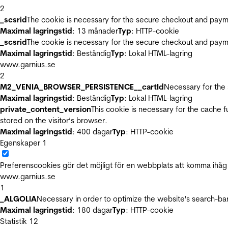
2
_scsrid
The cookie is necessary for the secure checkout and payme
Maximal lagringstid
: 13 månader
Typ
: HTTP-cookie
_scsrid
The cookie is necessary for the secure checkout and payme
Maximal lagringstid
: Beständig
Typ
: Lokal HTML-lagring
www.garnius.se
2
M2_VENIA_BROWSER_PERSISTENCE__cartId
Necessary for the 
Maximal lagringstid
: Beständig
Typ
: Lokal HTML-lagring
private_content_version
This cookie is necessary for the cache 
stored on the visitor’s browser.
Maximal lagringstid
: 400 dagar
Typ
: HTTP-cookie
Egenskaper
1
Preferenscookies gör det möjligt för en webbplats att komma ihåg i
www.garnius.se
1
_ALGOLIA
Necessary in order to optimize the website's search-bar
Maximal lagringstid
: 180 dagar
Typ
: HTTP-cookie
Statistik
12