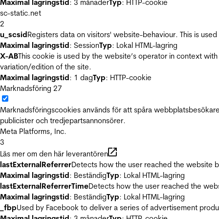
Maximal lagringstid
: 3 månader
Typ
: HTTP-cookie
sc-static.net
2
u_scsid
Registers data on visitors' website-behaviour. This is used 
Maximal lagringstid
: Session
Typ
: Lokal HTML-lagring
X-AB
This cookie is used by the website’s operator in context with 
variation/edition of the site.
Maximal lagringstid
: 1 dag
Typ
: HTTP-cookie
Marknadsföring
27
Marknadsföringscookies används för att spåra webbplatsbesökare.
publicister och tredjepartsannonsörer.
Meta Platforms, Inc.
3
Läs mer om den här leverantören
lastExternalReferrer
Detects how the user reached the website by 
Maximal lagringstid
: Beständig
Typ
: Lokal HTML-lagring
lastExternalReferrerTime
Detects how the user reached the websi
Maximal lagringstid
: Beständig
Typ
: Lokal HTML-lagring
_fbp
Used by Facebook to deliver a series of advertisement product
Maximal lagringstid
: 3 månader
Typ
: HTTP-cookie