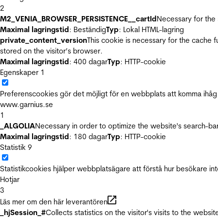
2
M2_VENIA_BROWSER_PERSISTENCE__cartId
Necessary for the 
Maximal lagringstid
: Beständig
Typ
: Lokal HTML-lagring
private_content_version
This cookie is necessary for the cache 
stored on the visitor’s browser.
Maximal lagringstid
: 400 dagar
Typ
: HTTP-cookie
Egenskaper
1
Preferenscookies gör det möjligt för en webbplats att komma ihåg i
www.garnius.se
1
_ALGOLIA
Necessary in order to optimize the website's search-bar
Maximal lagringstid
: 180 dagar
Typ
: HTTP-cookie
Statistik
9
Statistikcookies hjälper webbplatsägare att förstå hur besökare 
Hotjar
3
Läs mer om den här leverantören
_hjSession_#
Collects statistics on the visitor's visits to the we