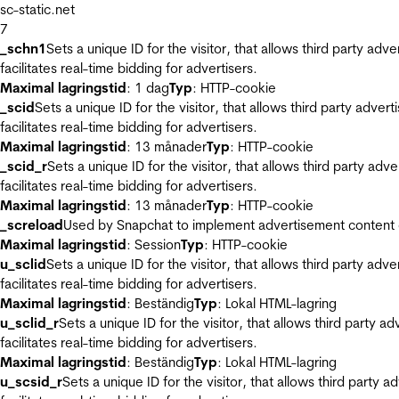
sc-static.net
7
_schn1
Sets a unique ID for the visitor, that allows third party adv
facilitates real-time bidding for advertisers.
Maximal lagringstid
: 1 dag
Typ
: HTTP-cookie
_scid
Sets a unique ID for the visitor, that allows third party adver
facilitates real-time bidding for advertisers.
Maximal lagringstid
: 13 månader
Typ
: HTTP-cookie
_scid_r
Sets a unique ID for the visitor, that allows third party adv
facilitates real-time bidding for advertisers.
Maximal lagringstid
: 13 månader
Typ
: HTTP-cookie
_screload
Used by Snapchat to implement advertisement content on 
Maximal lagringstid
: Session
Typ
: HTTP-cookie
u_sclid
Sets a unique ID for the visitor, that allows third party adv
facilitates real-time bidding for advertisers.
Maximal lagringstid
: Beständig
Typ
: Lokal HTML-lagring
u_sclid_r
Sets a unique ID for the visitor, that allows third party a
facilitates real-time bidding for advertisers.
Maximal lagringstid
: Beständig
Typ
: Lokal HTML-lagring
u_scsid_r
Sets a unique ID for the visitor, that allows third party 