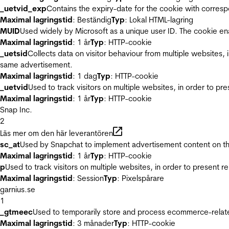
_uetvid_exp
Contains the expiry-date for the cookie with corres
Maximal lagringstid
: Beständig
Typ
: Lokal HTML-lagring
MUID
Used widely by Microsoft as a unique user ID. The cookie en
Maximal lagringstid
: 1 år
Typ
: HTTP-cookie
_uetsid
Collects data on visitor behaviour from multiple websites, 
same advertisement.
Maximal lagringstid
: 1 dag
Typ
: HTTP-cookie
_uetvid
Used to track visitors on multiple websites, in order to pr
Maximal lagringstid
: 1 år
Typ
: HTTP-cookie
Snap Inc.
2
Läs mer om den här leverantören
sc_at
Used by Snapchat to implement advertisement content on the w
Maximal lagringstid
: 1 år
Typ
: HTTP-cookie
p
Used to track visitors on multiple websites, in order to present 
Maximal lagringstid
: Session
Typ
: Pixelspårare
garnius.se
1
_gtmeec
Used to temporarily store and process ecommerce-related 
Maximal lagringstid
: 3 månader
Typ
: HTTP-cookie