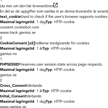
1
Läs mer om den här leverantören
En del av de uppgifter som samlas in av denna leverantör är avsed
test_cookie
Used to check if the user's browser supports cookies
Maximal lagringstid
: 1 dag
Typ
: HTTP-cookie
consent.cookiebot.com
www.track.garnius.se
2
CookieConsent [x2]
Indikerar medgivande för cookies.
Maximal lagringstid
: 1 år
Typ
: HTTP-cookie
garnius.no
1
PHPSESSID
Preserves user session state across page requests.
Maximal lagringstid
: 1 dag
Typ
: HTTP-cookie
garnius.se
2
Cross_Consent
Väntande
Maximal lagringstid
: 1 år
Typ
: HTTP-cookie
Initial_Consent
Väntande
Maximal lagringstid
: 1 dag
Typ
: HTTP-cookie
www.garnius.se