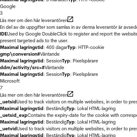
Google
3
Läs mer om den här leverantören
En del av de uppgifter som samlas in av denna leverantör är avsed
IDE
Used by Google DoubleClick to register and report the website u
present targeted ads to the user.
Maximal lagringstid
: 400 dagar
Typ
: HTTP-cookie
gmp\conversion#
Väntande
Maximal lagringstid
: Session
Typ
: Pixelspårare
ddm/activity/src=#
Väntande
Maximal lagringstid
: Session
Typ
: Pixelspårare
Microsoft
7
Läs mer om den här leverantören
_uetsid
Used to track visitors on multiple websites, in order to pr
Maximal lagringstid
: Beständig
Typ
: Lokal HTML-lagring
_uetsid_exp
Contains the expiry-date for the cookie with corres
Maximal lagringstid
: Beständig
Typ
: Lokal HTML-lagring
_uetvid
Used to track visitors on multiple websites, in order to pr
Maximal lagringstid
: Beständig
Typ
: Lokal HTML-lagring