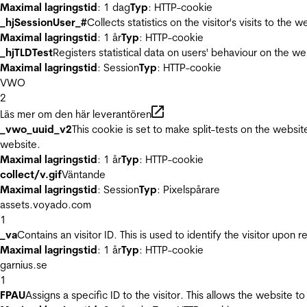
Maximal lagringstid
: 1 dag
Typ
: HTTP-cookie
_hjSessionUser_#
Collects statistics on the visitor's visits to t
Maximal lagringstid
: 1 år
Typ
: HTTP-cookie
_hjTLDTest
Registers statistical data on users' behaviour on the we
Maximal lagringstid
: Session
Typ
: HTTP-cookie
VWO
2
Läs mer om den här leverantören
_vwo_uuid_v2
This cookie is set to make split-tests on the websi
website.
Maximal lagringstid
: 1 år
Typ
: HTTP-cookie
collect/v.gif
Väntande
Maximal lagringstid
: Session
Typ
: Pixelspårare
assets.voyado.com
1
_va
Contains an visitor ID. This is used to identify the visitor upon 
Maximal lagringstid
: 1 år
Typ
: HTTP-cookie
garnius.se
1
FPAU
Assigns a specific ID to the visitor. This allows the website to