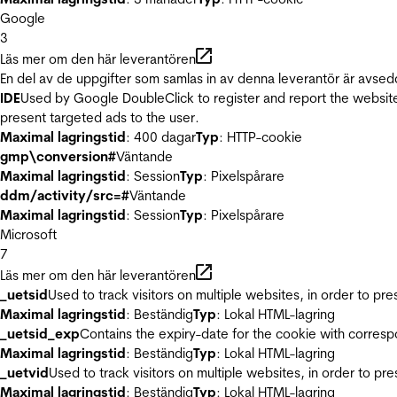
Google
3
Läs mer om den här leverantören
En del av de uppgifter som samlas in av denna leverantör är avsed
IDE
Used by Google DoubleClick to register and report the website u
present targeted ads to the user.
Maximal lagringstid
: 400 dagar
Typ
: HTTP-cookie
gmp\conversion#
Väntande
Maximal lagringstid
: Session
Typ
: Pixelspårare
ddm/activity/src=#
Väntande
Maximal lagringstid
: Session
Typ
: Pixelspårare
Microsoft
7
Läs mer om den här leverantören
_uetsid
Used to track visitors on multiple websites, in order to pr
Maximal lagringstid
: Beständig
Typ
: Lokal HTML-lagring
_uetsid_exp
Contains the expiry-date for the cookie with corres
Maximal lagringstid
: Beständig
Typ
: Lokal HTML-lagring
_uetvid
Used to track visitors on multiple websites, in order to pr
Maximal lagringstid
: Beständig
Typ
: Lokal HTML-lagring