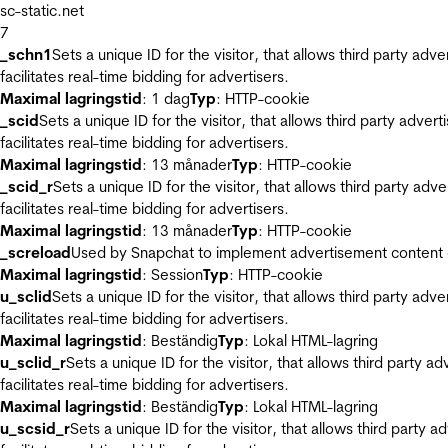
sc-static.net
7
_schn1
Sets a unique ID for the visitor, that allows third party adv
facilitates real-time bidding for advertisers.
Maximal lagringstid
: 1 dag
Typ
: HTTP-cookie
_scid
Sets a unique ID for the visitor, that allows third party adver
facilitates real-time bidding for advertisers.
Maximal lagringstid
: 13 månader
Typ
: HTTP-cookie
_scid_r
Sets a unique ID for the visitor, that allows third party adv
facilitates real-time bidding for advertisers.
Maximal lagringstid
: 13 månader
Typ
: HTTP-cookie
_screload
Used by Snapchat to implement advertisement content on 
Maximal lagringstid
: Session
Typ
: HTTP-cookie
u_sclid
Sets a unique ID for the visitor, that allows third party adv
facilitates real-time bidding for advertisers.
Maximal lagringstid
: Beständig
Typ
: Lokal HTML-lagring
u_sclid_r
Sets a unique ID for the visitor, that allows third party a
facilitates real-time bidding for advertisers.
Maximal lagringstid
: Beständig
Typ
: Lokal HTML-lagring
u_scsid_r
Sets a unique ID for the visitor, that allows third party 