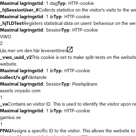
Maximal lagringstid
: 1 dag
Typ
: HTTP-cookie
_hjSessionUser_#
Collects statistics on the visitor's visits to t
Maximal lagringstid
: 1 år
Typ
: HTTP-cookie
_hjTLDTest
Registers statistical data on users' behaviour on the we
Maximal lagringstid
: Session
Typ
: HTTP-cookie
VWO
2
Läs mer om den här leverantören
_vwo_uuid_v2
This cookie is set to make split-tests on the websi
website.
Maximal lagringstid
: 1 år
Typ
: HTTP-cookie
collect/v.gif
Väntande
Maximal lagringstid
: Session
Typ
: Pixelspårare
assets.voyado.com
1
_va
Contains an visitor ID. This is used to identify the visitor upon 
Maximal lagringstid
: 1 år
Typ
: HTTP-cookie
garnius.se
1
FPAU
Assigns a specific ID to the visitor. This allows the website to