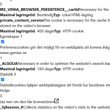
2
M2_VENIA_BROWSER_PERSISTENCE__cartId
Necessary for the 
Maximal lagringstid
: Beständig
Typ
: Lokal HTML-lagring
private_content_version
This cookie is necessary for the cache 
stored on the visitor’s browser.
Maximal lagringstid
: 400 dagar
Typ
: HTTP-cookie
Egenskaper
1
Preferenscookies gör det möjligt för en webbplats att komma ihåg i
www.garnius.se
1
_ALGOLIA
Necessary in order to optimize the website's search-bar
Maximal lagringstid
: 180 dagar
Typ
: HTTP-cookie
Statistik
9
Statistikcookies hjälper webbplatsägare att förstå hur besökare 
Hotjar
3
Läs mer om den här leverantören
_hjSession_#
Collects statistics on the visitor's visits to the we