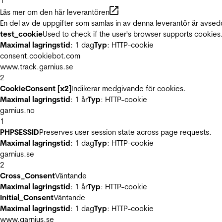
1
Läs mer om den här leverantören
En del av de uppgifter som samlas in av denna leverantör är avsed
test_cookie
Used to check if the user's browser supports cookies
Maximal lagringstid
: 1 dag
Typ
: HTTP-cookie
consent.cookiebot.com
www.track.garnius.se
2
CookieConsent [x2]
Indikerar medgivande för cookies.
Maximal lagringstid
: 1 år
Typ
: HTTP-cookie
garnius.no
1
PHPSESSID
Preserves user session state across page requests.
Maximal lagringstid
: 1 dag
Typ
: HTTP-cookie
garnius.se
2
Cross_Consent
Väntande
Maximal lagringstid
: 1 år
Typ
: HTTP-cookie
Initial_Consent
Väntande
Maximal lagringstid
: 1 dag
Typ
: HTTP-cookie
www.garnius.se