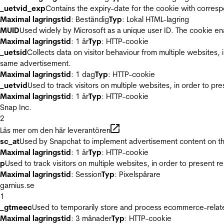
_uetvid_exp
Contains the expiry-date for the cookie with corres
Maximal lagringstid
: Beständig
Typ
: Lokal HTML-lagring
MUID
Used widely by Microsoft as a unique user ID. The cookie en
Maximal lagringstid
: 1 år
Typ
: HTTP-cookie
_uetsid
Collects data on visitor behaviour from multiple websites, 
same advertisement.
Maximal lagringstid
: 1 dag
Typ
: HTTP-cookie
_uetvid
Used to track visitors on multiple websites, in order to pr
Maximal lagringstid
: 1 år
Typ
: HTTP-cookie
Snap Inc.
2
Läs mer om den här leverantören
sc_at
Used by Snapchat to implement advertisement content on the w
Maximal lagringstid
: 1 år
Typ
: HTTP-cookie
p
Used to track visitors on multiple websites, in order to present 
Maximal lagringstid
: Session
Typ
: Pixelspårare
garnius.se
1
_gtmeec
Used to temporarily store and process ecommerce-related 
Maximal lagringstid
: 3 månader
Typ
: HTTP-cookie