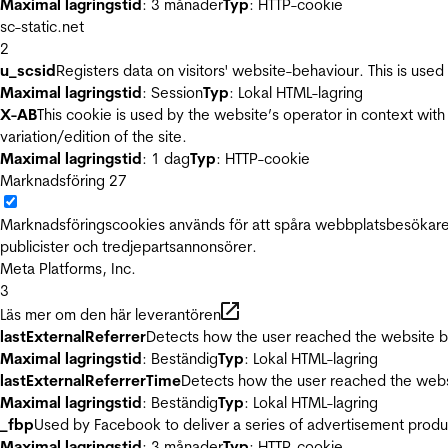
Maximal lagringstid
: 3 månader
Typ
: HTTP-cookie
sc-static.net
2
u_scsid
Registers data on visitors' website-behaviour. This is used 
Maximal lagringstid
: Session
Typ
: Lokal HTML-lagring
X-AB
This cookie is used by the website’s operator in context with 
variation/edition of the site.
Maximal lagringstid
: 1 dag
Typ
: HTTP-cookie
Marknadsföring
27
Marknadsföringscookies används för att spåra webbplatsbesökare.
publicister och tredjepartsannonsörer.
Meta Platforms, Inc.
3
Läs mer om den här leverantören
lastExternalReferrer
Detects how the user reached the website by 
Maximal lagringstid
: Beständig
Typ
: Lokal HTML-lagring
lastExternalReferrerTime
Detects how the user reached the websi
Maximal lagringstid
: Beständig
Typ
: Lokal HTML-lagring
_fbp
Used by Facebook to deliver a series of advertisement product
Maximal lagringstid
: 3 månader
Typ
: HTTP-cookie