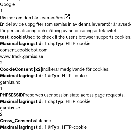
Google
1
Läs mer om den här leverantören
En del av de uppgifter som samlas in av denna leverantör är avse
för personalisering och mätning av annonseringseffektivitet.
test_cookie
Used to check if the user's browser supports cookies
Maximal lagringstid
: 1 dag
Typ
: HTTP-cookie
consent.cookiebot.com
www.track.garnius.se
2
CookieConsent [x2]
Indikerar medgivande för cookies.
Maximal lagringstid
: 1 år
Typ
: HTTP-cookie
garnius.no
1
PHPSESSID
Preserves user session state across page requests.
Maximal lagringstid
: 1 dag
Typ
: HTTP-cookie
garnius.se
2
Cross_Consent
Väntande
Maximal lagringstid
: 1 år
Typ
: HTTP-cookie