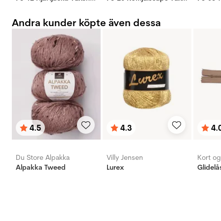
Andra kunder köpte även dessa
4.5
4.3
4.
Betyg:
utav 5 stjärnor
Betyg:
utav 5 stjärnor
Bety
utav 
Du Store Alpakka
Villy Jensen
Kort o
Alpakka Tweed
Lurex
Glidelå