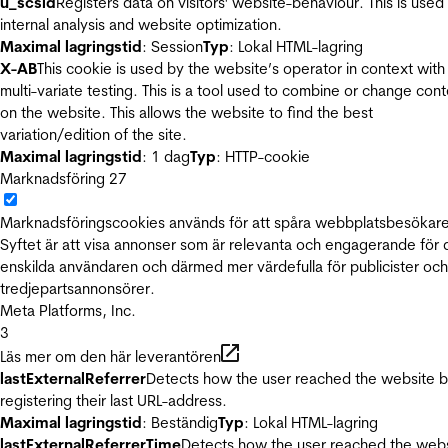
u_scsid
Registers data on visitors' website-behaviour. This is used 
internal analysis and website optimization.
Maximal lagringstid
: Session
Typ
: Lokal HTML-lagring
X-AB
This cookie is used by the website’s operator in context with
multi-variate testing. This is a tool used to combine or change con
on the website. This allows the website to find the best
variation/edition of the site.
Maximal lagringstid
: 1 dag
Typ
: HTTP-cookie
Marknadsföring
27
Marknadsföringscookies används för att spåra webbplatsbesökare
Syftet är att visa annonser som är relevanta och engagerande för
enskilda användaren och därmed mer värdefulla för publicister och
tredjepartsannonsörer.
Meta Platforms, Inc.
3
Läs mer om den här leverantören
lastExternalReferrer
Detects how the user reached the website 
registering their last URL-address.
Maximal lagringstid
: Beständig
Typ
: Lokal HTML-lagring
lastExternalReferrerTime
Detects how the user reached the web