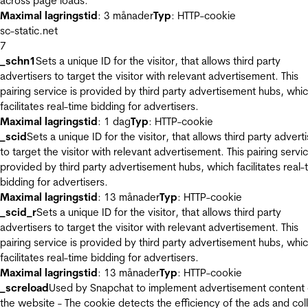
across page loads.
Maximal lagringstid
: 3 månader
Typ
: HTTP-cookie
sc-static.net
7
_schn1
Sets a unique ID for the visitor, that allows third party
advertisers to target the visitor with relevant advertisement. This
pairing service is provided by third party advertisement hubs, whi
facilitates real-time bidding for advertisers.
Maximal lagringstid
: 1 dag
Typ
: HTTP-cookie
_scid
Sets a unique ID for the visitor, that allows third party advert
to target the visitor with relevant advertisement. This pairing servic
provided by third party advertisement hubs, which facilitates real-
bidding for advertisers.
Maximal lagringstid
: 13 månader
Typ
: HTTP-cookie
_scid_r
Sets a unique ID for the visitor, that allows third party
advertisers to target the visitor with relevant advertisement. This
pairing service is provided by third party advertisement hubs, whi
facilitates real-time bidding for advertisers.
Maximal lagringstid
: 13 månader
Typ
: HTTP-cookie
_screload
Used by Snapchat to implement advertisement content
the website - The cookie detects the efficiency of the ads and col