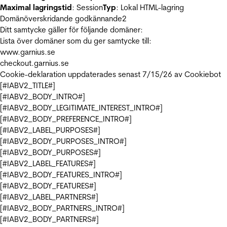
Maximal lagringstid
: Session
Typ
: Lokal HTML-lagring
Domänöverskridande godkännande
2
Ditt samtycke gäller för följande domäner:
Lista över domäner som du ger samtycke till:
www.garnius.se
checkout.garnius.se
Cookie-deklaration uppdaterades senast 7/15/26 av
Cookiebot
[#IABV2_TITLE#]
[#IABV2_BODY_INTRO#]
[#IABV2_BODY_LEGITIMATE_INTEREST_INTRO#]
[#IABV2_BODY_PREFERENCE_INTRO#]
[#IABV2_LABEL_PURPOSES#]
[#IABV2_BODY_PURPOSES_INTRO#]
[#IABV2_BODY_PURPOSES#]
[#IABV2_LABEL_FEATURES#]
[#IABV2_BODY_FEATURES_INTRO#]
[#IABV2_BODY_FEATURES#]
[#IABV2_LABEL_PARTNERS#]
[#IABV2_BODY_PARTNERS_INTRO#]
[#IABV2_BODY_PARTNERS#]