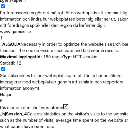
Egenskaper
1
Preferenscookies gör det möjligt för en webbplats att komma ihåg
information och ändra hur webbplatsen beter sig eller ser ut, sake
ditt föredragna språk eller den region du befinner dig i.
www.garnius.se
1
_ALGOLIA
Necessary in order to optimize the website's search-ba
function. The cookie ensures accurate and fast search results.
Maximal lagringstid
: 180 dagar
Typ
: HTTP-cookie
Statistik
12
Statistikcookies hjälper webbplatsägare att förstå hur besökare
interagerar med webbplatser genom att samla in och rapportera
information anonymt.
Hotjar
5
Läs mer om den här leverantören
_hjSession_#
Collects statistics on the visitor's visits to the websit
such as the number of visits, average time spent on the website a
what pages have been read.