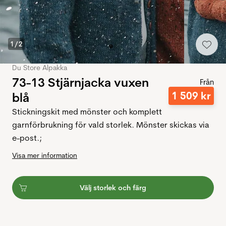
1
/
2
Du Store Alpakka
73-13 Stjärnjacka vuxen
Från
1
509
kr
blå
Stickningskit med mönster och komplett
garnförbrukning för vald storlek. Mönster skickas via
e-post.;
Visa mer information
Välj storlek och färg