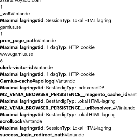
assets.voyado.com
1
_vaS
Väntande
Maximal lagringstid
: Session
Typ
: Lokal HTML-lagring
garnius.se
1
prev_page_path
Väntande
Maximal lagringstid
: 1 dag
Typ
: HTTP-cookie
www.garnius.se
6
clerk-visitor-id
Väntande
Maximal lagringstid
: 1 dag
Typ
: HTTP-cookie
Garnius-cache#apollogql
Väntande
Maximal lagringstid
: Beständig
Typ
: IndexeradDB
M2_VENIA_BROWSER_PERSISTENCE__magento_cache_id
Vän
Maximal lagringstid
: Beständig
Typ
: Lokal HTML-lagring
M2_VENIA_BROWSER_PERSISTENCE__urlResolver_#
Väntande
Maximal lagringstid
: Beständig
Typ
: Lokal HTML-lagring
scrollLock
Väntande
Maximal lagringstid
: Session
Typ
: Lokal HTML-lagring
success_login_redirect_path
Väntande