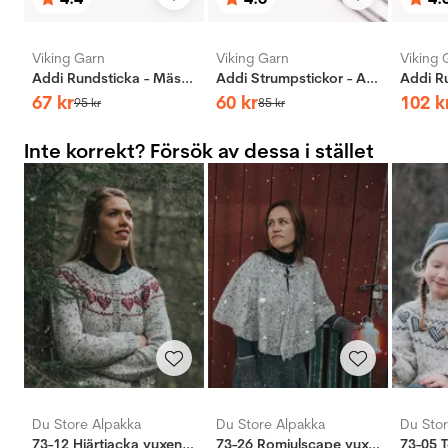
Betyg:
utav 5 stjärnor
Betyg:
utav 5 stjärnor
Bety
utav 
Viking Garn
Viking Garn
Viking 
Addi Rundsticka - Mässing
Addi Strumpstickor - Aluminium
67
kr
60
kr
102
k
95
kr
85
kr
Inte korrekt? Försök av dessa i stället
Du Store Alpakka
Du Store Alpakka
Du Stor
73-12 Hjärtjacka vuxen natur
73-26 Romjulscape vuxen natur