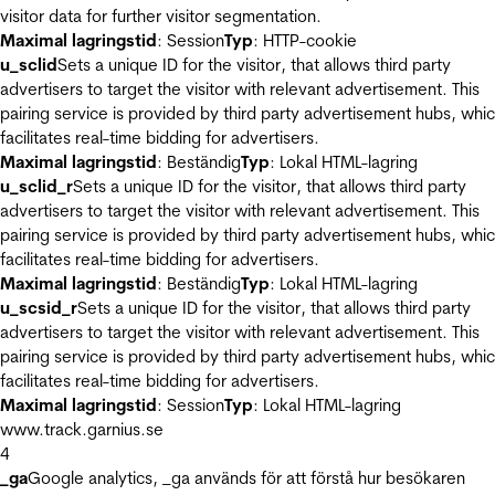
visitor data for further visitor segmentation.
Maximal lagringstid
: Session
Typ
: HTTP-cookie
u_sclid
Sets a unique ID for the visitor, that allows third party
advertisers to target the visitor with relevant advertisement. This
pairing service is provided by third party advertisement hubs, whi
facilitates real-time bidding for advertisers.
Maximal lagringstid
: Beständig
Typ
: Lokal HTML-lagring
u_sclid_r
Sets a unique ID for the visitor, that allows third party
advertisers to target the visitor with relevant advertisement. This
pairing service is provided by third party advertisement hubs, whi
facilitates real-time bidding for advertisers.
Maximal lagringstid
: Beständig
Typ
: Lokal HTML-lagring
u_scsid_r
Sets a unique ID for the visitor, that allows third party
advertisers to target the visitor with relevant advertisement. This
pairing service is provided by third party advertisement hubs, whi
facilitates real-time bidding for advertisers.
Maximal lagringstid
: Session
Typ
: Lokal HTML-lagring
www.track.garnius.se
4
_ga
Google analytics, _ga används för att förstå hur besökaren