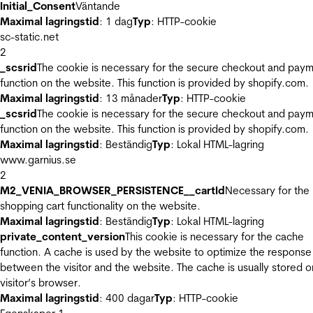
Initial_Consent
Väntande
Maximal lagringstid
: 1 dag
Typ
: HTTP-cookie
sc-static.net
2
_scsrid
The cookie is necessary for the secure checkout and pay
function on the website. This function is provided by shopify.com.
Maximal lagringstid
: 13 månader
Typ
: HTTP-cookie
_scsrid
The cookie is necessary for the secure checkout and pay
function on the website. This function is provided by shopify.com.
Maximal lagringstid
: Beständig
Typ
: Lokal HTML-lagring
www.garnius.se
2
M2_VENIA_BROWSER_PERSISTENCE__cartId
Necessary for the
shopping cart functionality on the website.
Maximal lagringstid
: Beständig
Typ
: Lokal HTML-lagring
private_content_version
This cookie is necessary for the cache
function. A cache is used by the website to optimize the response
between the visitor and the website. The cache is usually stored o
visitor’s browser.
Maximal lagringstid
: 400 dagar
Typ
: HTTP-cookie