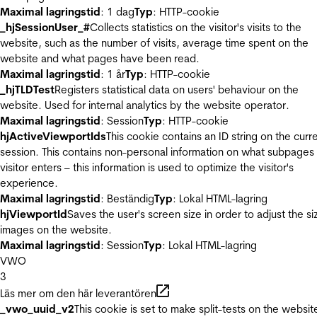
Maximal lagringstid
: 1 dag
Typ
: HTTP-cookie
_hjSessionUser_#
Collects statistics on the visitor's visits to the
website, such as the number of visits, average time spent on the
website and what pages have been read.
Maximal lagringstid
: 1 år
Typ
: HTTP-cookie
_hjTLDTest
Registers statistical data on users' behaviour on the
website. Used for internal analytics by the website operator.
Maximal lagringstid
: Session
Typ
: HTTP-cookie
hjActiveViewportIds
This cookie contains an ID string on the curr
session. This contains non-personal information on what subpages
visitor enters – this information is used to optimize the visitor's
experience.
Maximal lagringstid
: Beständig
Typ
: Lokal HTML-lagring
hjViewportId
Saves the user's screen size in order to adjust the si
images on the website.
Maximal lagringstid
: Session
Typ
: Lokal HTML-lagring
VWO
3
Läs mer om den här leverantören
_vwo_uuid_v2
This cookie is set to make split-tests on the websit