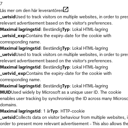
7
Läs mer om den här leverantören
_uetsid
Used to track visitors on multiple websites, in order to pre
relevant advertisement based on the visitor's preferences.
Maximal lagringstid
: Beständig
Typ
: Lokal HTML-lagring
_uetsid_exp
Contains the expiry-date for the cookie with
corresponding name.
Maximal lagringstid
: Beständig
Typ
: Lokal HTML-lagring
_uetvid
Used to track visitors on multiple websites, in order to pre
relevant advertisement based on the visitor's preferences.
Maximal lagringstid
: Beständig
Typ
: Lokal HTML-lagring
_uetvid_exp
Contains the expiry-date for the cookie with
corresponding name.
Maximal lagringstid
: Beständig
Typ
: Lokal HTML-lagring
MUID
Used widely by Microsoft as a unique user ID. The cookie
enables user tracking by synchronising the ID across many Microso
domains.
Maximal lagringstid
: 1 år
Typ
: HTTP-cookie
_uetsid
Collects data on visitor behaviour from multiple websites, 
order to present more relevant advertisement - This also allows th