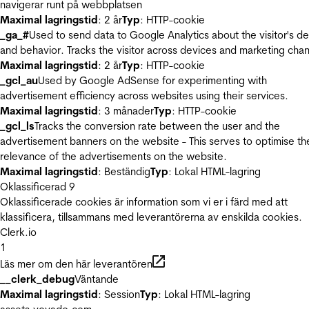
navigerar runt på webbplatsen
Maximal lagringstid
: 2 år
Typ
: HTTP-cookie
_ga_#
Used to send data to Google Analytics about the visitor's d
and behavior. Tracks the visitor across devices and marketing chan
Maximal lagringstid
: 2 år
Typ
: HTTP-cookie
_gcl_au
Used by Google AdSense for experimenting with
advertisement efficiency across websites using their services.
Maximal lagringstid
: 3 månader
Typ
: HTTP-cookie
_gcl_ls
Tracks the conversion rate between the user and the
advertisement banners on the website - This serves to optimise th
relevance of the advertisements on the website.
Maximal lagringstid
: Beständig
Typ
: Lokal HTML-lagring
Oklassificerad
9
Oklassificerade cookies är information som vi er i färd med att
klassificera, tillsammans med leverantörerna av enskilda cookies.
Clerk.io
1
Läs mer om den här leverantören
__clerk_debug
Väntande
Maximal lagringstid
: Session
Typ
: Lokal HTML-lagring