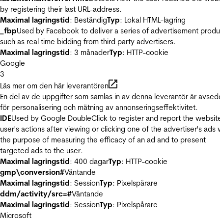
by registering their last URL-address.
Maximal lagringstid
: Beständig
Typ
: Lokal HTML-lagring
_fbp
Used by Facebook to deliver a series of advertisement produ
such as real time bidding from third party advertisers.
Maximal lagringstid
: 3 månader
Typ
: HTTP-cookie
Google
3
Läs mer om den här leverantören
En del av de uppgifter som samlas in av denna leverantör är avse
för personalisering och mätning av annonseringseffektivitet.
IDE
Used by Google DoubleClick to register and report the websit
user's actions after viewing or clicking one of the advertiser's ads 
the purpose of measuring the efficacy of an ad and to present
targeted ads to the user.
Maximal lagringstid
: 400 dagar
Typ
: HTTP-cookie
gmp\conversion#
Väntande
Maximal lagringstid
: Session
Typ
: Pixelspårare
ddm/activity/src=#
Väntande
Maximal lagringstid
: Session
Typ
: Pixelspårare
Microsoft