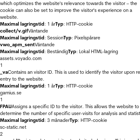
which optimizes the website's relevance towards the visitor – the
cookie can also be set to improve the visitor's experience on a
website.
Maximal lagringstid
: 1 år
Typ
: HTTP-cookie
collect/v.gif
Väntande
Maximal lagringstid
: Session
Typ
: Pixelspårare
vwo_apm_sent
Väntande
Maximal lagringstid
: Beständig
Typ
: Lokal HTML-lagring
assets.voyado.com
1
_va
Contains an visitor ID. This is used to identify the visitor upon r
entry to the website.
Maximal lagringstid
: 1 år
Typ
: HTTP-cookie
garnius.se
1
FPAU
Assigns a specific ID to the visitor. This allows the website to
determine the number of specific user-visits for analysis and statist
Maximal lagringstid
: 3 månader
Typ
: HTTP-cookie
sc-static.net
2