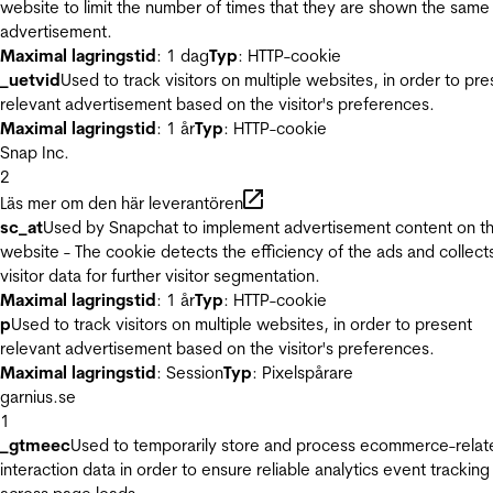
website to limit the number of times that they are shown the same
advertisement.
Maximal lagringstid
: 1 dag
Typ
: HTTP-cookie
_uetvid
Used to track visitors on multiple websites, in order to pre
relevant advertisement based on the visitor's preferences.
Maximal lagringstid
: 1 år
Typ
: HTTP-cookie
Snap Inc.
2
Läs mer om den här leverantören
sc_at
Used by Snapchat to implement advertisement content on t
website - The cookie detects the efficiency of the ads and collect
visitor data for further visitor segmentation.
Maximal lagringstid
: 1 år
Typ
: HTTP-cookie
p
Used to track visitors on multiple websites, in order to present
relevant advertisement based on the visitor's preferences.
Maximal lagringstid
: Session
Typ
: Pixelspårare
garnius.se
1
_gtmeec
Used to temporarily store and process ecommerce-relat
interaction data in order to ensure reliable analytics event tracking