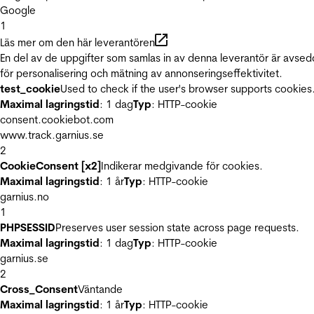
Google
1
Läs mer om den här leverantören
En del av de uppgifter som samlas in av denna leverantör är avse
för personalisering och mätning av annonseringseffektivitet.
test_cookie
Used to check if the user's browser supports cookies
Maximal lagringstid
: 1 dag
Typ
: HTTP-cookie
consent.cookiebot.com
www.track.garnius.se
2
CookieConsent [x2]
Indikerar medgivande för cookies.
Maximal lagringstid
: 1 år
Typ
: HTTP-cookie
garnius.no
1
PHPSESSID
Preserves user session state across page requests.
Maximal lagringstid
: 1 dag
Typ
: HTTP-cookie
garnius.se
2
Cross_Consent
Väntande
Maximal lagringstid
: 1 år
Typ
: HTTP-cookie