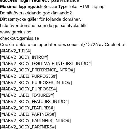
success_login_redirect_path
Väntande
Maximal lagringstid
: Session
Typ
: Lokal HTML-lagring
Domänöverskridande godkännande
2
Ditt samtycke gäller för följande domäner:
Lista över domäner som du ger samtycke till:
www.garnius.se
checkout.garnius.se
Cookie-deklaration uppdaterades senast 6/15/26 av
Cookiebot
[#IABV2_TITLE#]
[#IABV2_BODY_INTRO#]
[#IABV2_BODY_LEGITIMATE_INTEREST_INTRO#]
[#IABV2_BODY_PREFERENCE_INTRO#]
[#IABV2_LABEL_PURPOSES#]
[#IABV2_BODY_PURPOSES_INTRO#]
[#IABV2_BODY_PURPOSES#]
[#IABV2_LABEL_FEATURES#]
[#IABV2_BODY_FEATURES_INTRO#]
[#IABV2_BODY_FEATURES#]
[#IABV2_LABEL_PARTNERS#]
[#IABV2_BODY_PARTNERS_INTRO#]
[#IABV2_BODY_PARTNERS#]