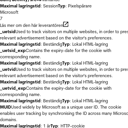
Maximal lagringstid
: Session
Typ
: Pixelspårare
Microsoft
7
Läs mer om den här leverantören
_uetsid
Used to track visitors on multiple websites, in order to pre
relevant advertisement based on the visitor's preferences.
Maximal lagringstid
: Beständig
Typ
: Lokal HTML-lagring
_uetsid_exp
Contains the expiry-date for the cookie with
corresponding name.
Maximal lagringstid
: Beständig
Typ
: Lokal HTML-lagring
_uetvid
Used to track visitors on multiple websites, in order to pre
relevant advertisement based on the visitor's preferences.
Maximal lagringstid
: Beständig
Typ
: Lokal HTML-lagring
_uetvid_exp
Contains the expiry-date for the cookie with
corresponding name.
Maximal lagringstid
: Beständig
Typ
: Lokal HTML-lagring
MUID
Used widely by Microsoft as a unique user ID. The cookie
enables user tracking by synchronising the ID across many Microso
domains.
Maximal lagringstid
: 1 år
Typ
: HTTP-cookie