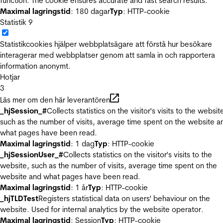
function. The cookie ensures accurate and fast search results.
Maximal lagringstid
: 180 dagar
Typ
: HTTP-cookie
Statistik
9
Statistikcookies hjälper webbplatsägare att förstå hur besökare
interagerar med webbplatser genom att samla in och rapportera
information anonymt.
Hotjar
3
Läs mer om den här leverantören
_hjSession_#
Collects statistics on the visitor's visits to the websit
such as the number of visits, average time spent on the website a
what pages have been read.
Maximal lagringstid
: 1 dag
Typ
: HTTP-cookie
_hjSessionUser_#
Collects statistics on the visitor's visits to the
website, such as the number of visits, average time spent on the
website and what pages have been read.
Maximal lagringstid
: 1 år
Typ
: HTTP-cookie
_hjTLDTest
Registers statistical data on users' behaviour on the
website. Used for internal analytics by the website operator.
Maximal lagringstid
: Session
Typ
: HTTP-cookie