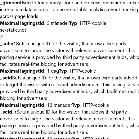
_gtmeec
Used to temporarily store and process ecommerce-relat
interaction data in order to ensure reliable analytics event tracking
across page loads.
Maximal lagringstid
: 3 månader
Typ
: HTTP-cookie
sc-static.net
7
_schn1
Sets a unique ID for the visitor, that allows third party
advertisers to target the visitor with relevant advertisement. This
pairing service is provided by third party advertisement hubs, whi
facilitates real-time bidding for advertisers.
Maximal lagringstid
: 1 dag
Typ
: HTTP-cookie
_scid
Sets a unique ID for the visitor, that allows third party advert
to target the visitor with relevant advertisement. This pairing servic
provided by third party advertisement hubs, which facilitates real-
bidding for advertisers.
Maximal lagringstid
: 13 månader
Typ
: HTTP-cookie
_scid_r
Sets a unique ID for the visitor, that allows third party
advertisers to target the visitor with relevant advertisement. This
pairing service is provided by third party advertisement hubs, whi
facilitates real-time bidding for advertisers.