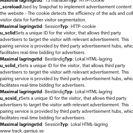
Maximal lagringstid
: 13 månader
Typ
: HTTP-cookie
_screload
Used by Snapchat to implement advertisement content
the website - The cookie detects the efficiency of the ads and col
visitor data for further visitor segmentation.
Maximal lagringstid
: Session
Typ
: HTTP-cookie
u_sclid
Sets a unique ID for the visitor, that allows third party
advertisers to target the visitor with relevant advertisement. This
pairing service is provided by third party advertisement hubs, whi
facilitates real-time bidding for advertisers.
Maximal lagringstid
: Beständig
Typ
: Lokal HTML-lagring
u_sclid_r
Sets a unique ID for the visitor, that allows third party
advertisers to target the visitor with relevant advertisement. This
pairing service is provided by third party advertisement hubs, whi
facilitates real-time bidding for advertisers.
Maximal lagringstid
: Beständig
Typ
: Lokal HTML-lagring
u_scsid_r
Sets a unique ID for the visitor, that allows third party
advertisers to target the visitor with relevant advertisement. This
pairing service is provided by third party advertisement hubs, whi
facilitates real-time bidding for advertisers.
Maximal lagringstid
: Session
Typ
: Lokal HTML-lagring
www.track.garnius.se