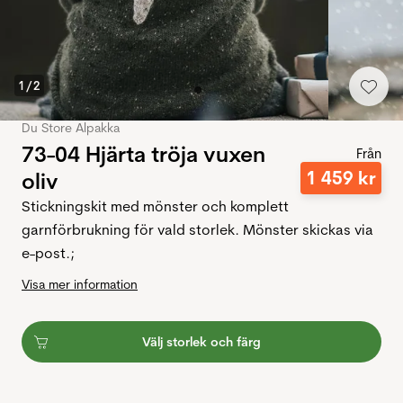
1
/
2
Du Store Alpakka
73-04 Hjärta tröja vuxen
Från
1
459
kr
oliv
Stickningskit med mönster och komplett
garnförbrukning för vald storlek. Mönster skickas via
e-post.;
Visa mer information
Välj storlek och färg