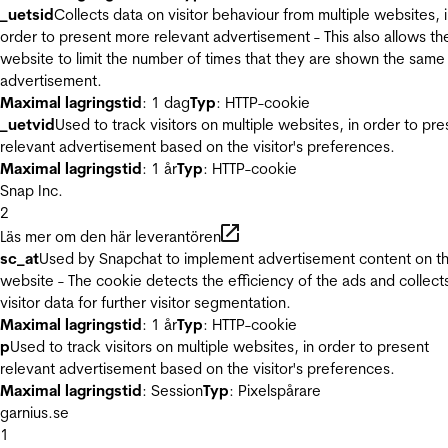
_uetsid
Collects data on visitor behaviour from multiple websites, 
order to present more relevant advertisement - This also allows th
website to limit the number of times that they are shown the same
advertisement.
Maximal lagringstid
: 1 dag
Typ
: HTTP-cookie
_uetvid
Used to track visitors on multiple websites, in order to pre
relevant advertisement based on the visitor's preferences.
Maximal lagringstid
: 1 år
Typ
: HTTP-cookie
Snap Inc.
2
Läs mer om den här leverantören
sc_at
Used by Snapchat to implement advertisement content on t
website - The cookie detects the efficiency of the ads and collect
visitor data for further visitor segmentation.
Maximal lagringstid
: 1 år
Typ
: HTTP-cookie
p
Used to track visitors on multiple websites, in order to present
relevant advertisement based on the visitor's preferences.
Maximal lagringstid
: Session
Typ
: Pixelspårare
garnius.se
1