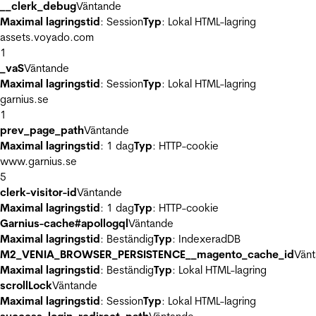
__clerk_debug
Väntande
Maximal lagringstid
: Session
Typ
: Lokal HTML-lagring
assets.voyado.com
1
_vaS
Väntande
Maximal lagringstid
: Session
Typ
: Lokal HTML-lagring
garnius.se
1
prev_page_path
Väntande
Maximal lagringstid
: 1 dag
Typ
: HTTP-cookie
www.garnius.se
5
clerk-visitor-id
Väntande
Maximal lagringstid
: 1 dag
Typ
: HTTP-cookie
Garnius-cache#apollogql
Väntande
Maximal lagringstid
: Beständig
Typ
: IndexeradDB
M2_VENIA_BROWSER_PERSISTENCE__magento_cache_id
Vän
Maximal lagringstid
: Beständig
Typ
: Lokal HTML-lagring
scrollLock
Väntande
Maximal lagringstid
: Session
Typ
: Lokal HTML-lagring