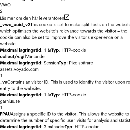
VWO
2
Läs mer om den här leverantören
_vwo_uuid_v2
This cookie is set to make split-tests on the websit
which optimizes the website's relevance towards the visitor – the
cookie can also be set to improve the visitor's experience on a
website.
Maximal lagringstid
: 1 år
Typ
: HTTP-cookie
collect/v.gif
Väntande
Maximal lagringstid
: Session
Typ
: Pixelspårare
assets.voyado.com
1
_va
Contains an visitor ID. This is used to identify the visitor upon r
entry to the website.
Maximal lagringstid
: 1 år
Typ
: HTTP-cookie
garnius.se
1
FPAU
Assigns a specific ID to the visitor. This allows the website to
determine the number of specific user-visits for analysis and statist
Maximal lagringstid
: 3 månader
Typ
: HTTP-cookie