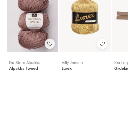
Du Store Alpakka
Villy Jensen
Kort o
Alpakka Tweed
Lurex
Glidelå