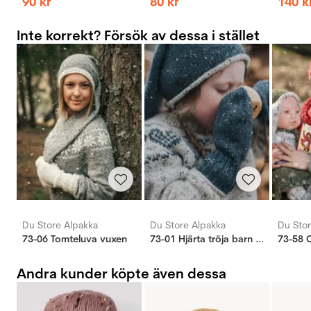
90
kr
80
kr
140
k
Inte korrekt? Försök av dessa i stället
Du Store Alpakka
Du Store Alpakka
Du Stor
73-06 Tomteluva vuxen
73-01 Hjärta tröja barn grå
73-58 
Andra kunder köpte även dessa