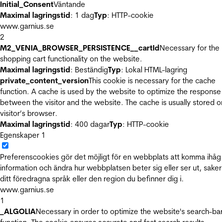
Initial_Consent
Väntande
Maximal lagringstid
: 1 dag
Typ
: HTTP-cookie
www.garnius.se
2
M2_VENIA_BROWSER_PERSISTENCE__cartId
Necessary for the
shopping cart functionality on the website.
Maximal lagringstid
: Beständig
Typ
: Lokal HTML-lagring
private_content_version
This cookie is necessary for the cache
function. A cache is used by the website to optimize the response
between the visitor and the website. The cache is usually stored o
visitor’s browser.
Maximal lagringstid
: 400 dagar
Typ
: HTTP-cookie
Egenskaper
1
Preferenscookies gör det möjligt för en webbplats att komma ihåg
information och ändra hur webbplatsen beter sig eller ser ut, sake
ditt föredragna språk eller den region du befinner dig i.
www.garnius.se
1
_ALGOLIA
Necessary in order to optimize the website's search-ba