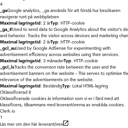
4
_ga
Google analytics, _ga används för att förstå hur besökaren
navigerar runt på webbplatsen
Maximal lagringstid
: 2 år
Typ
: HTTP-cookie
_ga_#
Used to send data to Google Analytics about the visitor's d
and behavior. Tracks the visitor across devices and marketing chan
Maximal lagringstid
: 2 år
Typ
: HTTP-cookie
_gcl_au
Used by Google AdSense for experimenting with
advertisement efficiency across websites using their services.
Maximal lagringstid
: 3 månader
Typ
: HTTP-cookie
_gcl_ls
Tracks the conversion rate between the user and the
advertisement banners on the website - This serves to optimise th
relevance of the advertisements on the website.
Maximal lagringstid
: Beständig
Typ
: Lokal HTML-lagring
Oklassificerad
8
Oklassificerade cookies är information som vi er i färd med att
klassificera, tillsammans med leverantörerna av enskilda cookies.
Clerk.io
1
Läs mer om den här leverantören