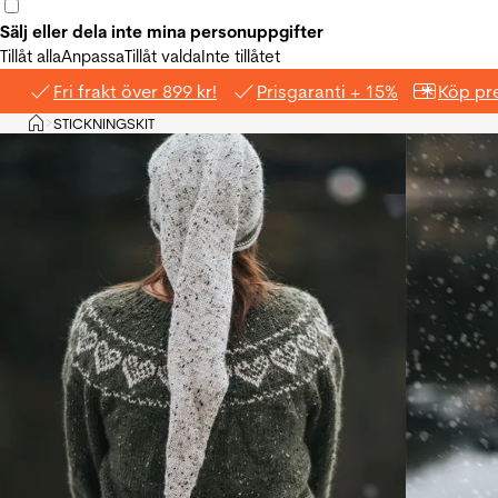
Sälj eller dela inte mina personuppgifter
Tillåt alla
Anpassa
Tillåt valda
Inte tillåtet
Fri frakt över 899 kr!
Prisgaranti + 15%
Köp pre
Hem
STICKNINGSKIT
>