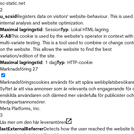
sc-static.net
2
u_scsid
Registers data on visitors' website-behaviour. This is used 
internal analysis and website optimization.
Maximal lagringstid
: Session
Typ
: Lokal HTML-lagring
X-AB
This cookie is used by the website’s operator in context with
multi-variate testing. This is a tool used to combine or change con
on the website. This allows the website to find the best
variation/edition of the site.
Maximal lagringstid
: 1 dag
Typ
: HTTP-cookie
Marknadsföring
27
Marknadsföringscookies används för att spåra webbplatsbesökare
Syftet är att visa annonser som är relevanta och engagerande för
enskilda användaren och därmed mer värdefulla för publicister och
tredjepartsannonsörer.
Meta Platforms, Inc.
3
Läs mer om den här leverantören
lastExternalReferrer
Detects how the user reached the website 