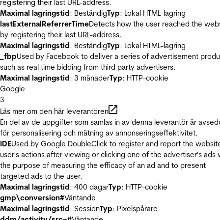
registering their last URL-address.
Maximal lagringstid
: Beständig
Typ
: Lokal HTML-lagring
lastExternalReferrerTime
Detects how the user reached the web
by registering their last URL-address.
Maximal lagringstid
: Beständig
Typ
: Lokal HTML-lagring
_fbp
Used by Facebook to deliver a series of advertisement produ
such as real time bidding from third party advertisers.
Maximal lagringstid
: 3 månader
Typ
: HTTP-cookie
Google
3
Läs mer om den här leverantören
En del av de uppgifter som samlas in av denna leverantör är avse
för personalisering och mätning av annonseringseffektivitet.
IDE
Used by Google DoubleClick to register and report the websit
user's actions after viewing or clicking one of the advertiser's ads 
the purpose of measuring the efficacy of an ad and to present
targeted ads to the user.
Maximal lagringstid
: 400 dagar
Typ
: HTTP-cookie
gmp\conversion#
Väntande
Maximal lagringstid
: Session
Typ
: Pixelspårare
ddm/activity/src=#
Väntande