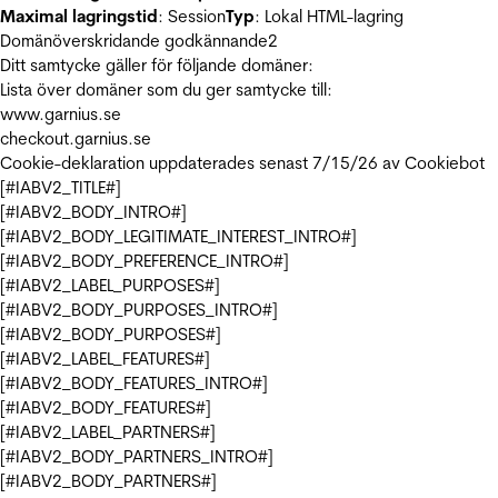
Maximal lagringstid
: Session
Typ
: Lokal HTML-lagring
Domänöverskridande godkännande
2
Ditt samtycke gäller för följande domäner:
Lista över domäner som du ger samtycke till:
www.garnius.se
checkout.garnius.se
Cookie-deklaration uppdaterades senast 7/15/26 av
Cookiebot
[#IABV2_TITLE#]
[#IABV2_BODY_INTRO#]
[#IABV2_BODY_LEGITIMATE_INTEREST_INTRO#]
[#IABV2_BODY_PREFERENCE_INTRO#]
[#IABV2_LABEL_PURPOSES#]
[#IABV2_BODY_PURPOSES_INTRO#]
[#IABV2_BODY_PURPOSES#]
[#IABV2_LABEL_FEATURES#]
[#IABV2_BODY_FEATURES_INTRO#]
[#IABV2_BODY_FEATURES#]
[#IABV2_LABEL_PARTNERS#]
[#IABV2_BODY_PARTNERS_INTRO#]
[#IABV2_BODY_PARTNERS#]