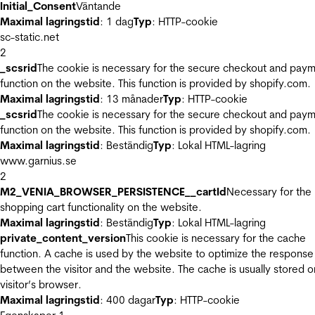
Initial_Consent
Väntande
Maximal lagringstid
: 1 dag
Typ
: HTTP-cookie
sc-static.net
2
_scsrid
The cookie is necessary for the secure checkout and pay
function on the website. This function is provided by shopify.com.
Maximal lagringstid
: 13 månader
Typ
: HTTP-cookie
_scsrid
The cookie is necessary for the secure checkout and pay
function on the website. This function is provided by shopify.com.
Maximal lagringstid
: Beständig
Typ
: Lokal HTML-lagring
www.garnius.se
2
M2_VENIA_BROWSER_PERSISTENCE__cartId
Necessary for the
shopping cart functionality on the website.
Maximal lagringstid
: Beständig
Typ
: Lokal HTML-lagring
private_content_version
This cookie is necessary for the cache
function. A cache is used by the website to optimize the response
between the visitor and the website. The cache is usually stored o
visitor’s browser.
Maximal lagringstid
: 400 dagar
Typ
: HTTP-cookie