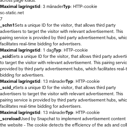
across page loads.
Maximal lagringstid
: 3 månader
Typ
: HTTP-cookie
sc-static.net
7
_schn1
Sets a unique ID for the visitor, that allows third party
advertisers to target the visitor with relevant advertisement. This
pairing service is provided by third party advertisement hubs, whi
facilitates real-time bidding for advertisers.
Maximal lagringstid
: 1 dag
Typ
: HTTP-cookie
_scid
Sets a unique ID for the visitor, that allows third party advert
to target the visitor with relevant advertisement. This pairing servic
provided by third party advertisement hubs, which facilitates real-
bidding for advertisers.
Maximal lagringstid
: 13 månader
Typ
: HTTP-cookie
_scid_r
Sets a unique ID for the visitor, that allows third party
advertisers to target the visitor with relevant advertisement. This
pairing service is provided by third party advertisement hubs, whi
facilitates real-time bidding for advertisers.
Maximal lagringstid
: 13 månader
Typ
: HTTP-cookie
_screload
Used by Snapchat to implement advertisement content
the website - The cookie detects the efficiency of the ads and col