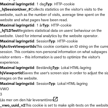
Maximal lagringstid
: 1 dag
Typ
: HTTP-cookie
_hjSessionUser_#
Collects statistics on the visitor's visits to the
website, such as the number of visits, average time spent on the
website and what pages have been read.
Maximal lagringstid
: 1 år
Typ
: HTTP-cookie
_hjTLDTest
Registers statistical data on users' behaviour on the
website. Used for internal analytics by the website operator.
Maximal lagringstid
: Session
Typ
: HTTP-cookie
hjActiveViewportIds
This cookie contains an ID string on the curr
session. This contains non-personal information on what subpages
visitor enters – this information is used to optimize the visitor's
experience.
Maximal lagringstid
: Beständig
Typ
: Lokal HTML-lagring
hjViewportId
Saves the user's screen size in order to adjust the si
images on the website.
Maximal lagringstid
: Session
Typ
: Lokal HTML-lagring
VWO
3
Läs mer om den här leverantören
_vwo_uuid_v2
This cookie is set to make split-tests on the websit