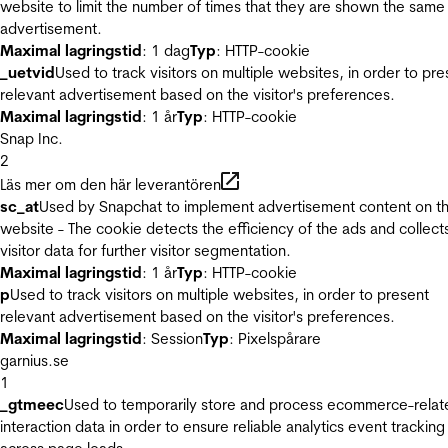
website to limit the number of times that they are shown the same
advertisement.
Maximal lagringstid
: 1 dag
Typ
: HTTP-cookie
_uetvid
Used to track visitors on multiple websites, in order to pre
relevant advertisement based on the visitor's preferences.
Maximal lagringstid
: 1 år
Typ
: HTTP-cookie
Snap Inc.
2
Läs mer om den här leverantören
sc_at
Used by Snapchat to implement advertisement content on t
website - The cookie detects the efficiency of the ads and collect
visitor data for further visitor segmentation.
Maximal lagringstid
: 1 år
Typ
: HTTP-cookie
p
Used to track visitors on multiple websites, in order to present
relevant advertisement based on the visitor's preferences.
Maximal lagringstid
: Session
Typ
: Pixelspårare
garnius.se
1
_gtmeec
Used to temporarily store and process ecommerce-relat
interaction data in order to ensure reliable analytics event tracking