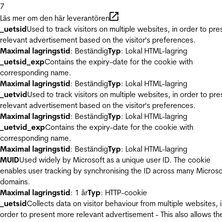
7
Läs mer om den här leverantören
_uetsid
Used to track visitors on multiple websites, in order to pre
relevant advertisement based on the visitor's preferences.
Maximal lagringstid
: Beständig
Typ
: Lokal HTML-lagring
_uetsid_exp
Contains the expiry-date for the cookie with
corresponding name.
Maximal lagringstid
: Beständig
Typ
: Lokal HTML-lagring
_uetvid
Used to track visitors on multiple websites, in order to pre
relevant advertisement based on the visitor's preferences.
Maximal lagringstid
: Beständig
Typ
: Lokal HTML-lagring
_uetvid_exp
Contains the expiry-date for the cookie with
corresponding name.
Maximal lagringstid
: Beständig
Typ
: Lokal HTML-lagring
MUID
Used widely by Microsoft as a unique user ID. The cookie
enables user tracking by synchronising the ID across many Microso
domains.
Maximal lagringstid
: 1 år
Typ
: HTTP-cookie
_uetsid
Collects data on visitor behaviour from multiple websites, 
order to present more relevant advertisement - This also allows th