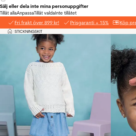
Sälj eller dela inte mina personuppgifter
Tillåt alla
Anpassa
Tillåt valda
Inte tillåtet
Fri frakt över 899 kr!
Prisgaranti + 15%
Köp pre
Hem
STICKNINGSKIT
>