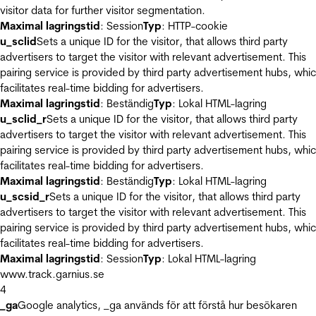
visitor data for further visitor segmentation.
Maximal lagringstid
: Session
Typ
: HTTP-cookie
u_sclid
Sets a unique ID for the visitor, that allows third party
advertisers to target the visitor with relevant advertisement. This
pairing service is provided by third party advertisement hubs, whi
facilitates real-time bidding for advertisers.
Maximal lagringstid
: Beständig
Typ
: Lokal HTML-lagring
u_sclid_r
Sets a unique ID for the visitor, that allows third party
advertisers to target the visitor with relevant advertisement. This
pairing service is provided by third party advertisement hubs, whi
facilitates real-time bidding for advertisers.
Maximal lagringstid
: Beständig
Typ
: Lokal HTML-lagring
u_scsid_r
Sets a unique ID for the visitor, that allows third party
advertisers to target the visitor with relevant advertisement. This
pairing service is provided by third party advertisement hubs, whi
facilitates real-time bidding for advertisers.
Maximal lagringstid
: Session
Typ
: Lokal HTML-lagring
www.track.garnius.se
4
_ga
Google analytics, _ga används för att förstå hur besökaren