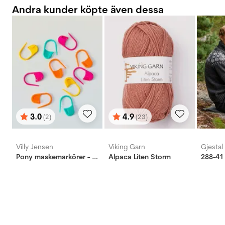
Andra kunder köpte även dessa
3.0
4.9
(2)
(23)
Betyg:
utav 5 stjärnor
Betyg:
utav 5 stjärnor
Villy Jensen
Viking Garn
Gjestal
Pony maskemarkörer - 10 st, stor
Alpaca Liten Storm
288-41 