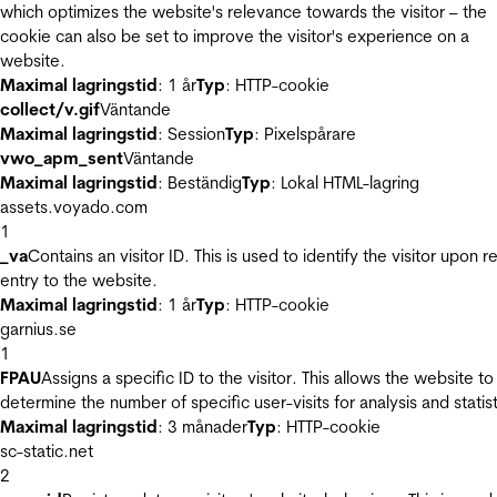
which optimizes the website's relevance towards the visitor – the
cookie can also be set to improve the visitor's experience on a
website.
Maximal lagringstid
: 1 år
Typ
: HTTP-cookie
collect/v.gif
Väntande
Maximal lagringstid
: Session
Typ
: Pixelspårare
vwo_apm_sent
Väntande
Maximal lagringstid
: Beständig
Typ
: Lokal HTML-lagring
assets.voyado.com
1
_va
Contains an visitor ID. This is used to identify the visitor upon r
entry to the website.
Maximal lagringstid
: 1 år
Typ
: HTTP-cookie
garnius.se
1
FPAU
Assigns a specific ID to the visitor. This allows the website to
determine the number of specific user-visits for analysis and statist
Maximal lagringstid
: 3 månader
Typ
: HTTP-cookie
sc-static.net
2