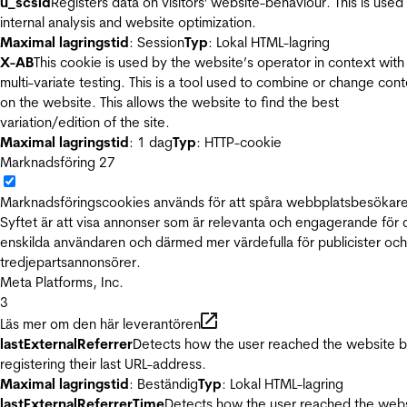
u_scsid
Registers data on visitors' website-behaviour. This is used 
internal analysis and website optimization.
Maximal lagringstid
: Session
Typ
: Lokal HTML-lagring
X-AB
This cookie is used by the website’s operator in context with
multi-variate testing. This is a tool used to combine or change con
on the website. This allows the website to find the best
variation/edition of the site.
Maximal lagringstid
: 1 dag
Typ
: HTTP-cookie
Marknadsföring
27
Marknadsföringscookies används för att spåra webbplatsbesökare
Syftet är att visa annonser som är relevanta och engagerande för
enskilda användaren och därmed mer värdefulla för publicister och
tredjepartsannonsörer.
Meta Platforms, Inc.
3
Läs mer om den här leverantören
lastExternalReferrer
Detects how the user reached the website 
registering their last URL-address.
Maximal lagringstid
: Beständig
Typ
: Lokal HTML-lagring
lastExternalReferrerTime
Detects how the user reached the web