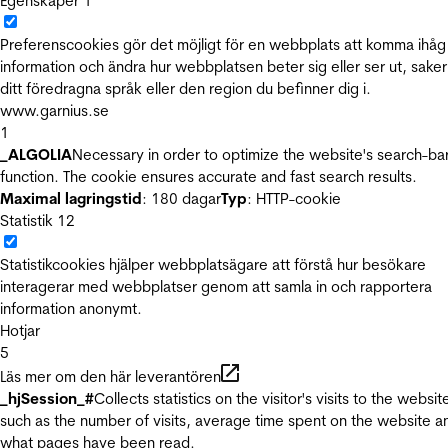
Egenskaper
1
Preferenscookies gör det möjligt för en webbplats att komma ihåg
information och ändra hur webbplatsen beter sig eller ser ut, sake
ditt föredragna språk eller den region du befinner dig i.
www.garnius.se
1
_ALGOLIA
Necessary in order to optimize the website's search-ba
function. The cookie ensures accurate and fast search results.
Maximal lagringstid
: 180 dagar
Typ
: HTTP-cookie
Statistik
12
Statistikcookies hjälper webbplatsägare att förstå hur besökare
interagerar med webbplatser genom att samla in och rapportera
information anonymt.
Hotjar
5
Läs mer om den här leverantören
_hjSession_#
Collects statistics on the visitor's visits to the websit
such as the number of visits, average time spent on the website a
what pages have been read.