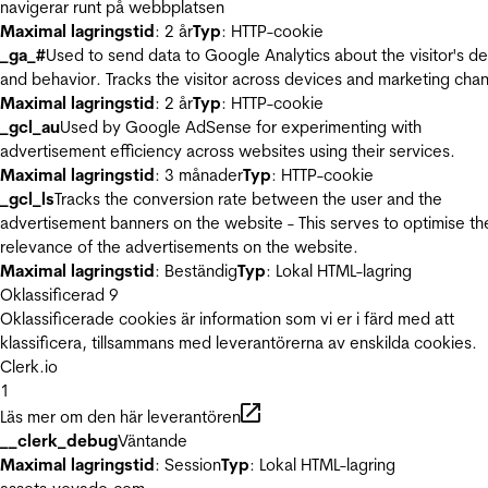
navigerar runt på webbplatsen
Maximal lagringstid
: 2 år
Typ
: HTTP-cookie
_ga_#
Used to send data to Google Analytics about the visitor's d
and behavior. Tracks the visitor across devices and marketing chan
Maximal lagringstid
: 2 år
Typ
: HTTP-cookie
_gcl_au
Used by Google AdSense for experimenting with
advertisement efficiency across websites using their services.
Maximal lagringstid
: 3 månader
Typ
: HTTP-cookie
_gcl_ls
Tracks the conversion rate between the user and the
advertisement banners on the website - This serves to optimise th
relevance of the advertisements on the website.
Maximal lagringstid
: Beständig
Typ
: Lokal HTML-lagring
Oklassificerad
9
Oklassificerade cookies är information som vi er i färd med att
klassificera, tillsammans med leverantörerna av enskilda cookies.
Clerk.io
1
Läs mer om den här leverantören
__clerk_debug
Väntande
Maximal lagringstid
: Session
Typ
: Lokal HTML-lagring