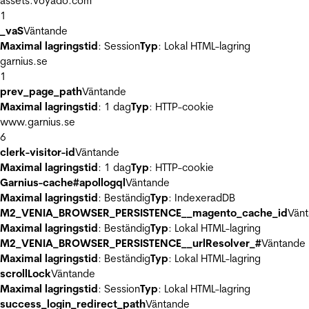
assets.voyado.com
1
_vaS
Väntande
Maximal lagringstid
: Session
Typ
: Lokal HTML-lagring
garnius.se
1
prev_page_path
Väntande
Maximal lagringstid
: 1 dag
Typ
: HTTP-cookie
www.garnius.se
6
clerk-visitor-id
Väntande
Maximal lagringstid
: 1 dag
Typ
: HTTP-cookie
Garnius-cache#apollogql
Väntande
Maximal lagringstid
: Beständig
Typ
: IndexeradDB
M2_VENIA_BROWSER_PERSISTENCE__magento_cache_id
Vän
Maximal lagringstid
: Beständig
Typ
: Lokal HTML-lagring
M2_VENIA_BROWSER_PERSISTENCE__urlResolver_#
Väntande
Maximal lagringstid
: Beständig
Typ
: Lokal HTML-lagring
scrollLock
Väntande
Maximal lagringstid
: Session
Typ
: Lokal HTML-lagring
success_login_redirect_path
Väntande