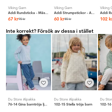
Viking Garn
Viking Garn
Viking 
Addi Rundsticka - Mässing
Addi Strumpstickor - Aluminium
67
kr
60
kr
102
k
95
kr
85
kr
Inte korrekt? Försök av dessa i stället
Du Store Alpakka
Du Store Alpakka
Du Stor
76-14 Gina barntröja ljus blå
102-15 Stella tröja barn
102-16 