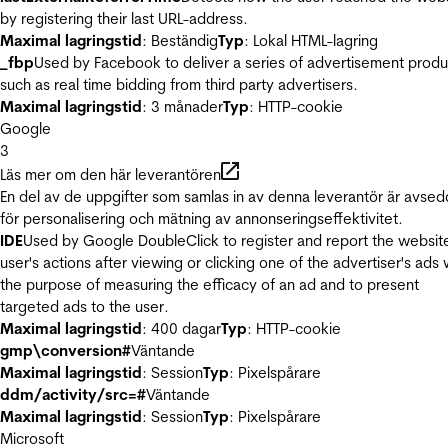
by registering their last URL-address.
Maximal lagringstid
: Beständig
Typ
: Lokal HTML-lagring
_fbp
Used by Facebook to deliver a series of advertisement produ
such as real time bidding from third party advertisers.
Maximal lagringstid
: 3 månader
Typ
: HTTP-cookie
Google
3
Läs mer om den här leverantören
En del av de uppgifter som samlas in av denna leverantör är avse
för personalisering och mätning av annonseringseffektivitet.
IDE
Used by Google DoubleClick to register and report the websit
user's actions after viewing or clicking one of the advertiser's ads 
the purpose of measuring the efficacy of an ad and to present
targeted ads to the user.
Maximal lagringstid
: 400 dagar
Typ
: HTTP-cookie
gmp\conversion#
Väntande
Maximal lagringstid
: Session
Typ
: Pixelspårare
ddm/activity/src=#
Väntande
Maximal lagringstid
: Session
Typ
: Pixelspårare
Microsoft