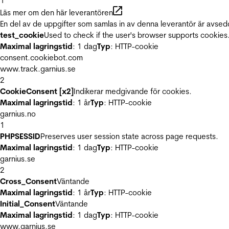
1
Läs mer om den här leverantören
En del av de uppgifter som samlas in av denna leverantör är avsed
test_cookie
Used to check if the user's browser supports cookies
Maximal lagringstid
: 1 dag
Typ
: HTTP-cookie
consent.cookiebot.com
www.track.garnius.se
2
CookieConsent [x2]
Indikerar medgivande för cookies.
Maximal lagringstid
: 1 år
Typ
: HTTP-cookie
garnius.no
1
PHPSESSID
Preserves user session state across page requests.
Maximal lagringstid
: 1 dag
Typ
: HTTP-cookie
garnius.se
2
Cross_Consent
Väntande
Maximal lagringstid
: 1 år
Typ
: HTTP-cookie
Initial_Consent
Väntande
Maximal lagringstid
: 1 dag
Typ
: HTTP-cookie
www.garnius.se