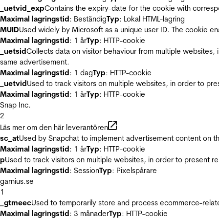
_uetvid_exp
Contains the expiry-date for the cookie with corres
Maximal lagringstid
: Beständig
Typ
: Lokal HTML-lagring
MUID
Used widely by Microsoft as a unique user ID. The cookie en
Maximal lagringstid
: 1 år
Typ
: HTTP-cookie
_uetsid
Collects data on visitor behaviour from multiple websites, 
same advertisement.
Maximal lagringstid
: 1 dag
Typ
: HTTP-cookie
_uetvid
Used to track visitors on multiple websites, in order to pr
Maximal lagringstid
: 1 år
Typ
: HTTP-cookie
Snap Inc.
2
Läs mer om den här leverantören
sc_at
Used by Snapchat to implement advertisement content on the w
Maximal lagringstid
: 1 år
Typ
: HTTP-cookie
p
Used to track visitors on multiple websites, in order to present 
Maximal lagringstid
: Session
Typ
: Pixelspårare
garnius.se
1
_gtmeec
Used to temporarily store and process ecommerce-related 
Maximal lagringstid
: 3 månader
Typ
: HTTP-cookie