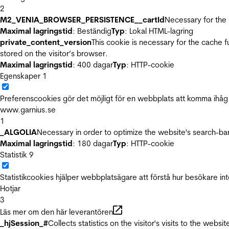
2
M2_VENIA_BROWSER_PERSISTENCE__cartId
Necessary for the 
Maximal lagringstid
: Beständig
Typ
: Lokal HTML-lagring
private_content_version
This cookie is necessary for the cache 
stored on the visitor’s browser.
Maximal lagringstid
: 400 dagar
Typ
: HTTP-cookie
Egenskaper
1
Preferenscookies gör det möjligt för en webbplats att komma ihåg i
www.garnius.se
1
_ALGOLIA
Necessary in order to optimize the website's search-bar
Maximal lagringstid
: 180 dagar
Typ
: HTTP-cookie
Statistik
9
Statistikcookies hjälper webbplatsägare att förstå hur besökare 
Hotjar
3
Läs mer om den här leverantören
_hjSession_#
Collects statistics on the visitor's visits to the we