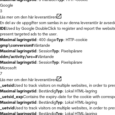
Google
3
Läs mer om den här leverantören
En del av de uppgifter som samlas in av denna leverantör är avsed
IDE
Used by Google DoubleClick to register and report the website u
present targeted ads to the user.
Maximal lagringstid
: 400 dagar
Typ
: HTTP-cookie
gmp\conversion#
Väntande
Maximal lagringstid
: Session
Typ
: Pixelspårare
ddm/activity/src=#
Väntande
Maximal lagringstid
: Session
Typ
: Pixelspårare
Microsoft
7
Läs mer om den här leverantören
_uetsid
Used to track visitors on multiple websites, in order to pr
Maximal lagringstid
: Beständig
Typ
: Lokal HTML-lagring
_uetsid_exp
Contains the expiry-date for the cookie with corres
Maximal lagringstid
: Beständig
Typ
: Lokal HTML-lagring
_uetvid
Used to track visitors on multiple websites, in order to pr
Maximal lagringstid
: Beständig
Typ
: Lokal HTML-lagring