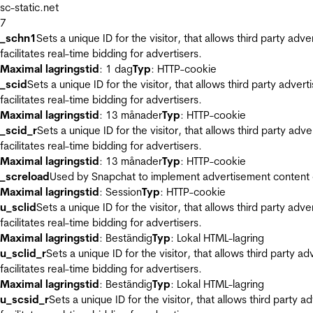
sc-static.net
7
_schn1
Sets a unique ID for the visitor, that allows third party adv
facilitates real-time bidding for advertisers.
Maximal lagringstid
: 1 dag
Typ
: HTTP-cookie
_scid
Sets a unique ID for the visitor, that allows third party adver
facilitates real-time bidding for advertisers.
Maximal lagringstid
: 13 månader
Typ
: HTTP-cookie
_scid_r
Sets a unique ID for the visitor, that allows third party adv
facilitates real-time bidding for advertisers.
Maximal lagringstid
: 13 månader
Typ
: HTTP-cookie
_screload
Used by Snapchat to implement advertisement content on 
Maximal lagringstid
: Session
Typ
: HTTP-cookie
u_sclid
Sets a unique ID for the visitor, that allows third party adv
facilitates real-time bidding for advertisers.
Maximal lagringstid
: Beständig
Typ
: Lokal HTML-lagring
u_sclid_r
Sets a unique ID for the visitor, that allows third party a
facilitates real-time bidding for advertisers.
Maximal lagringstid
: Beständig
Typ
: Lokal HTML-lagring
u_scsid_r
Sets a unique ID for the visitor, that allows third party 