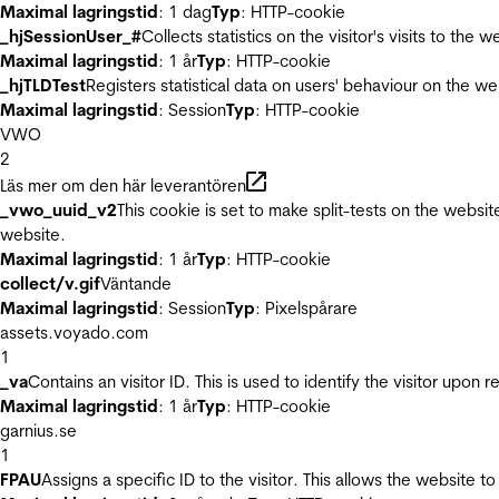
Maximal lagringstid
: 1 dag
Typ
: HTTP-cookie
_hjSessionUser_#
Collects statistics on the visitor's visits to t
Maximal lagringstid
: 1 år
Typ
: HTTP-cookie
_hjTLDTest
Registers statistical data on users' behaviour on the we
Maximal lagringstid
: Session
Typ
: HTTP-cookie
VWO
2
Läs mer om den här leverantören
_vwo_uuid_v2
This cookie is set to make split-tests on the websi
website.
Maximal lagringstid
: 1 år
Typ
: HTTP-cookie
collect/v.gif
Väntande
Maximal lagringstid
: Session
Typ
: Pixelspårare
assets.voyado.com
1
_va
Contains an visitor ID. This is used to identify the visitor upon 
Maximal lagringstid
: 1 år
Typ
: HTTP-cookie
garnius.se
1
FPAU
Assigns a specific ID to the visitor. This allows the website to