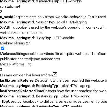
Maximal lagringstid
: 3 månader
Typ
: HTTP-cookie
sc-static.net
2
u_scsid
Registers data on visitors' website-behaviour. This is used 
Maximal lagringstid
: Session
Typ
: Lokal HTML-lagring
X-AB
This cookie is used by the website’s operator in context with 
variation/edition of the site.
Maximal lagringstid
: 1 dag
Typ
: HTTP-cookie
Marknadsföring
27
Marknadsföringscookies används för att spåra webbplatsbesökare.
publicister och tredjepartsannonsörer.
Meta Platforms, Inc.
3
Läs mer om den här leverantören
lastExternalReferrer
Detects how the user reached the website by 
Maximal lagringstid
: Beständig
Typ
: Lokal HTML-lagring
lastExternalReferrerTime
Detects how the user reached the websi
Maximal lagringstid
: Beständig
Typ
: Lokal HTML-lagring
_fbp
Used by Facebook to deliver a series of advertisement product
Maximal lagringstid
: 3 månader
Typ
: HTTP-cookie