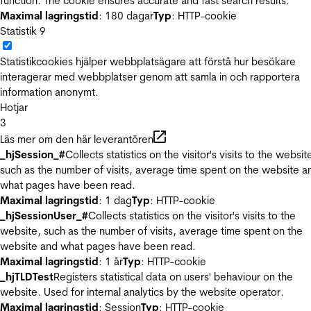
function. The cookie ensures accurate and fast search results.
Maximal lagringstid
: 180 dagar
Typ
: HTTP-cookie
Statistik
9
Statistikcookies hjälper webbplatsägare att förstå hur besökare
interagerar med webbplatser genom att samla in och rapportera
information anonymt.
Hotjar
3
Läs mer om den här leverantören
_hjSession_#
Collects statistics on the visitor's visits to the websit
such as the number of visits, average time spent on the website a
what pages have been read.
Maximal lagringstid
: 1 dag
Typ
: HTTP-cookie
_hjSessionUser_#
Collects statistics on the visitor's visits to the
website, such as the number of visits, average time spent on the
website and what pages have been read.
Maximal lagringstid
: 1 år
Typ
: HTTP-cookie
_hjTLDTest
Registers statistical data on users' behaviour on the
website. Used for internal analytics by the website operator.
Maximal lagringstid
: Session
Typ
: HTTP-cookie