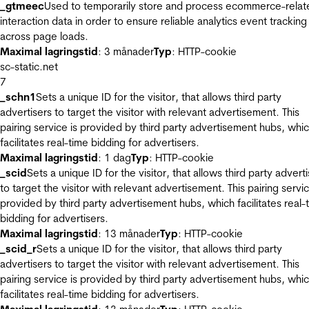
_gtmeec
Used to temporarily store and process ecommerce-relat
interaction data in order to ensure reliable analytics event tracking
across page loads.
Maximal lagringstid
: 3 månader
Typ
: HTTP-cookie
sc-static.net
7
_schn1
Sets a unique ID for the visitor, that allows third party
advertisers to target the visitor with relevant advertisement. This
pairing service is provided by third party advertisement hubs, whi
facilitates real-time bidding for advertisers.
Maximal lagringstid
: 1 dag
Typ
: HTTP-cookie
_scid
Sets a unique ID for the visitor, that allows third party advert
to target the visitor with relevant advertisement. This pairing servic
provided by third party advertisement hubs, which facilitates real-
bidding for advertisers.
Maximal lagringstid
: 13 månader
Typ
: HTTP-cookie
_scid_r
Sets a unique ID for the visitor, that allows third party
advertisers to target the visitor with relevant advertisement. This
pairing service is provided by third party advertisement hubs, whi
facilitates real-time bidding for advertisers.