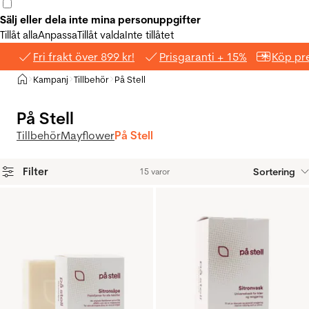
Sälj eller dela inte mina personuppgifter
Tillåt alla
Anpassa
Tillåt valda
Inte tillåtet
Fri frakt över 899 kr!
Prisgaranti + 15%
Köp pre
Hem
Kampanj
Tillbehör
På Stell
>
>
>
På Stell
Tillbehör
Mayflower
På Stell
Filter
Sortering
15 varor
Produkter