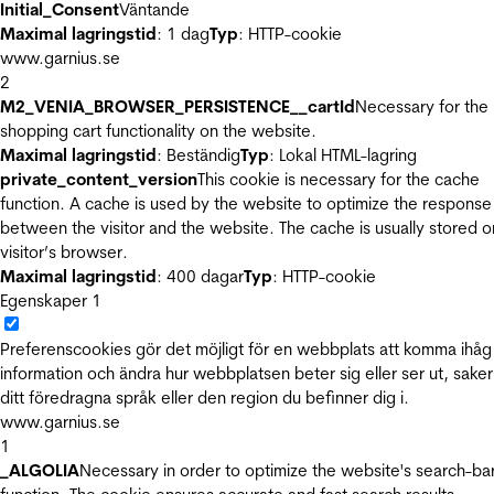
Initial_Consent
Väntande
Maximal lagringstid
: 1 dag
Typ
: HTTP-cookie
www.garnius.se
2
M2_VENIA_BROWSER_PERSISTENCE__cartId
Necessary for the
shopping cart functionality on the website.
Maximal lagringstid
: Beständig
Typ
: Lokal HTML-lagring
private_content_version
This cookie is necessary for the cache
function. A cache is used by the website to optimize the response
between the visitor and the website. The cache is usually stored o
visitor’s browser.
Maximal lagringstid
: 400 dagar
Typ
: HTTP-cookie
Egenskaper
1
Preferenscookies gör det möjligt för en webbplats att komma ihåg
information och ändra hur webbplatsen beter sig eller ser ut, sake
ditt föredragna språk eller den region du befinner dig i.
www.garnius.se
1
_ALGOLIA
Necessary in order to optimize the website's search-ba