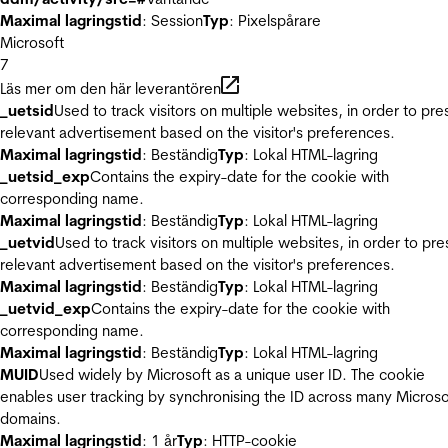
Maximal lagringstid
: Session
Typ
: Pixelspårare
Microsoft
7
Läs mer om den här leverantören
_uetsid
Used to track visitors on multiple websites, in order to pre
relevant advertisement based on the visitor's preferences.
Maximal lagringstid
: Beständig
Typ
: Lokal HTML-lagring
_uetsid_exp
Contains the expiry-date for the cookie with
corresponding name.
Maximal lagringstid
: Beständig
Typ
: Lokal HTML-lagring
_uetvid
Used to track visitors on multiple websites, in order to pre
relevant advertisement based on the visitor's preferences.
Maximal lagringstid
: Beständig
Typ
: Lokal HTML-lagring
_uetvid_exp
Contains the expiry-date for the cookie with
corresponding name.
Maximal lagringstid
: Beständig
Typ
: Lokal HTML-lagring
MUID
Used widely by Microsoft as a unique user ID. The cookie
enables user tracking by synchronising the ID across many Microso
domains.
Maximal lagringstid
: 1 år
Typ
: HTTP-cookie