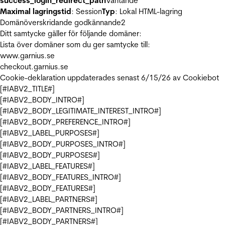
success_login_redirect_path
Väntande
Maximal lagringstid
: Session
Typ
: Lokal HTML-lagring
Domänöverskridande godkännande
2
Ditt samtycke gäller för följande domäner:
Lista över domäner som du ger samtycke till:
www.garnius.se
checkout.garnius.se
Cookie-deklaration uppdaterades senast 6/15/26 av
Cookiebot
[#IABV2_TITLE#]
[#IABV2_BODY_INTRO#]
[#IABV2_BODY_LEGITIMATE_INTEREST_INTRO#]
[#IABV2_BODY_PREFERENCE_INTRO#]
[#IABV2_LABEL_PURPOSES#]
[#IABV2_BODY_PURPOSES_INTRO#]
[#IABV2_BODY_PURPOSES#]
[#IABV2_LABEL_FEATURES#]
[#IABV2_BODY_FEATURES_INTRO#]
[#IABV2_BODY_FEATURES#]
[#IABV2_LABEL_PARTNERS#]
[#IABV2_BODY_PARTNERS_INTRO#]
[#IABV2_BODY_PARTNERS#]