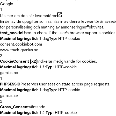
Google
1
Läs mer om den här leverantören
En del av de uppgifter som samlas in av denna leverantör är avse
för personalisering och mätning av annonseringseffektivitet.
test_cookie
Used to check if the user's browser supports cookies
Maximal lagringstid
: 1 dag
Typ
: HTTP-cookie
consent.cookiebot.com
www.track.garnius.se
2
CookieConsent [x2]
Indikerar medgivande för cookies.
Maximal lagringstid
: 1 år
Typ
: HTTP-cookie
garnius.no
1
PHPSESSID
Preserves user session state across page requests.
Maximal lagringstid
: 1 dag
Typ
: HTTP-cookie
garnius.se
2
Cross_Consent
Väntande
Maximal lagringstid
: 1 år
Typ
: HTTP-cookie