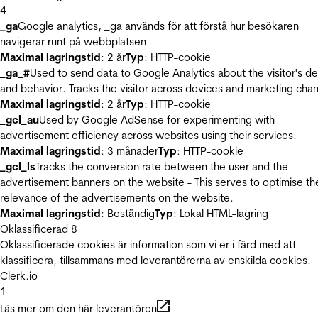
4
_ga
Google analytics, _ga används för att förstå hur besökaren
navigerar runt på webbplatsen
Maximal lagringstid
: 2 år
Typ
: HTTP-cookie
_ga_#
Used to send data to Google Analytics about the visitor's d
and behavior. Tracks the visitor across devices and marketing chan
Maximal lagringstid
: 2 år
Typ
: HTTP-cookie
_gcl_au
Used by Google AdSense for experimenting with
advertisement efficiency across websites using their services.
Maximal lagringstid
: 3 månader
Typ
: HTTP-cookie
_gcl_ls
Tracks the conversion rate between the user and the
advertisement banners on the website - This serves to optimise th
relevance of the advertisements on the website.
Maximal lagringstid
: Beständig
Typ
: Lokal HTML-lagring
Oklassificerad
8
Oklassificerade cookies är information som vi er i färd med att
klassificera, tillsammans med leverantörerna av enskilda cookies.
Clerk.io
1
Läs mer om den här leverantören