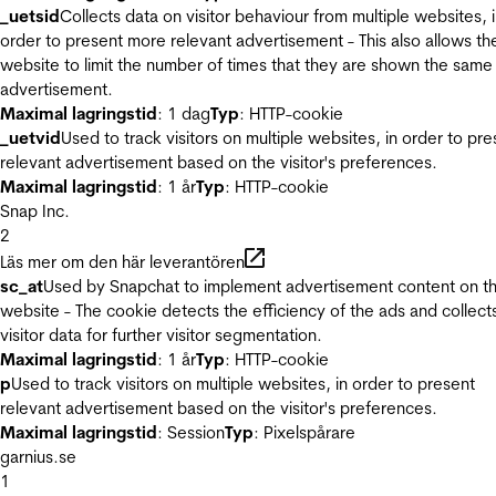
_uetsid
Collects data on visitor behaviour from multiple websites, 
order to present more relevant advertisement - This also allows th
website to limit the number of times that they are shown the same
advertisement.
Maximal lagringstid
: 1 dag
Typ
: HTTP-cookie
_uetvid
Used to track visitors on multiple websites, in order to pre
relevant advertisement based on the visitor's preferences.
Maximal lagringstid
: 1 år
Typ
: HTTP-cookie
Snap Inc.
2
Läs mer om den här leverantören
sc_at
Used by Snapchat to implement advertisement content on t
website - The cookie detects the efficiency of the ads and collect
visitor data for further visitor segmentation.
Maximal lagringstid
: 1 år
Typ
: HTTP-cookie
p
Used to track visitors on multiple websites, in order to present
relevant advertisement based on the visitor's preferences.
Maximal lagringstid
: Session
Typ
: Pixelspårare
garnius.se
1