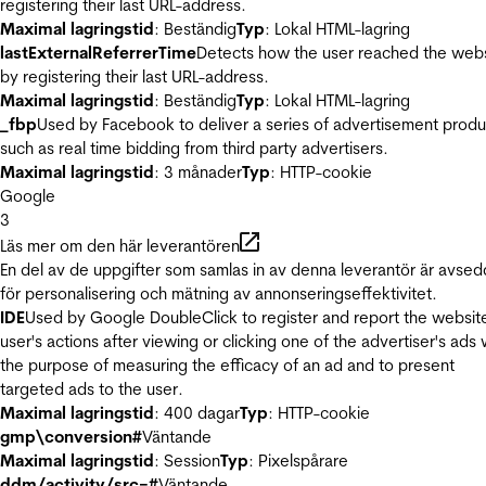
registering their last URL-address.
Maximal lagringstid
: Beständig
Typ
: Lokal HTML-lagring
lastExternalReferrerTime
Detects how the user reached the web
by registering their last URL-address.
Maximal lagringstid
: Beständig
Typ
: Lokal HTML-lagring
_fbp
Used by Facebook to deliver a series of advertisement produ
such as real time bidding from third party advertisers.
Maximal lagringstid
: 3 månader
Typ
: HTTP-cookie
Google
3
Läs mer om den här leverantören
En del av de uppgifter som samlas in av denna leverantör är avse
för personalisering och mätning av annonseringseffektivitet.
IDE
Used by Google DoubleClick to register and report the websit
user's actions after viewing or clicking one of the advertiser's ads 
the purpose of measuring the efficacy of an ad and to present
targeted ads to the user.
Maximal lagringstid
: 400 dagar
Typ
: HTTP-cookie
gmp\conversion#
Väntande
Maximal lagringstid
: Session
Typ
: Pixelspårare
ddm/activity/src=#
Väntande