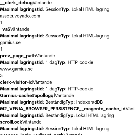
__clerk_debug
Väntande
Maximal lagringstid
: Session
Typ
: Lokal HTML-lagring
assets.voyado.com
1
_vaS
Väntande
Maximal lagringstid
: Session
Typ
: Lokal HTML-lagring
garnius.se
1
prev_page_path
Väntande
Maximal lagringstid
: 1 dag
Typ
: HTTP-cookie
www.garnius.se
5
clerk-visitor-id
Väntande
Maximal lagringstid
: 1 dag
Typ
: HTTP-cookie
Garnius-cache#apollogql
Väntande
Maximal lagringstid
: Beständig
Typ
: IndexeradDB
M2_VENIA_BROWSER_PERSISTENCE__magento_cache_id
Vän
Maximal lagringstid
: Beständig
Typ
: Lokal HTML-lagring
scrollLock
Väntande
Maximal lagringstid
: Session
Typ
: Lokal HTML-lagring