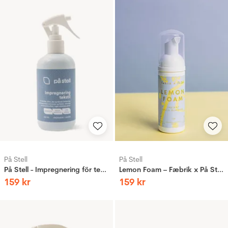
På Stell
På Stell
På Stell - Impregnering för textil 300ml
Lemon Foam – Fæbrik x På Stell
159
kr
159
kr