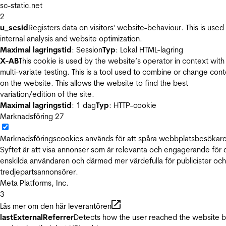
sc-static.net
2
u_scsid
Registers data on visitors' website-behaviour. This is used 
internal analysis and website optimization.
Maximal lagringstid
: Session
Typ
: Lokal HTML-lagring
X-AB
This cookie is used by the website’s operator in context with
multi-variate testing. This is a tool used to combine or change con
on the website. This allows the website to find the best
variation/edition of the site.
Maximal lagringstid
: 1 dag
Typ
: HTTP-cookie
Marknadsföring
27
Marknadsföringscookies används för att spåra webbplatsbesökare
Syftet är att visa annonser som är relevanta och engagerande för
enskilda användaren och därmed mer värdefulla för publicister och
tredjepartsannonsörer.
Meta Platforms, Inc.
3
Läs mer om den här leverantören
lastExternalReferrer
Detects how the user reached the website 