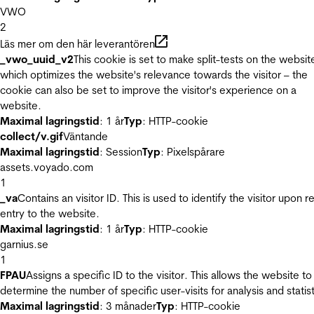
VWO
2
Läs mer om den här leverantören
_vwo_uuid_v2
This cookie is set to make split-tests on the websit
which optimizes the website's relevance towards the visitor – the
cookie can also be set to improve the visitor's experience on a
website.
Maximal lagringstid
: 1 år
Typ
: HTTP-cookie
collect/v.gif
Väntande
Maximal lagringstid
: Session
Typ
: Pixelspårare
assets.voyado.com
1
_va
Contains an visitor ID. This is used to identify the visitor upon r
entry to the website.
Maximal lagringstid
: 1 år
Typ
: HTTP-cookie
garnius.se
1
FPAU
Assigns a specific ID to the visitor. This allows the website to
determine the number of specific user-visits for analysis and statist
Maximal lagringstid
: 3 månader
Typ
: HTTP-cookie