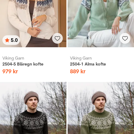
5.0
Betyg:
utav 5 stjärnor
Viking Garn
Viking Garn
2504-5 Blåregn kofte
2504-1 Alma kofte
979
kr
889
kr