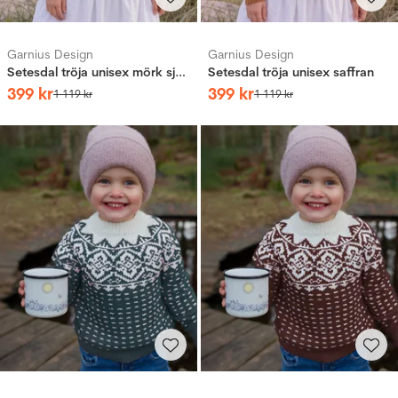
Garnius Design
Garnius Design
Setesdal tröja unisex mörk sjögrön
Setesdal tröja unisex saffran
399
kr
399
kr
1
119
kr
1
119
kr