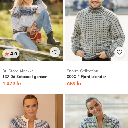
4.0
Betyg:
utav 5 stjärnor
Du Store Alpakka
Snorre Collection
137-06 Setesdal genser
0003-4 Fjord islender
1
479
kr
659
kr