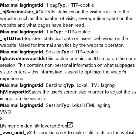
Maximal lagringstid
: 1 dag
Typ
: HTTP-cookie
_hjSessionUser_#
Collects statistics on the visitor's visits to the
website, such as the number of visits, average time spent on the
website and what pages have been read.
Maximal lagringstid
: 1 år
Typ
: HTTP-cookie
_hjTLDTest
Registers statistical data on users' behaviour on the
website. Used for internal analytics by the website operator.
Maximal lagringstid
: Session
Typ
: HTTP-cookie
hjActiveViewportIds
This cookie contains an ID string on the curr
session. This contains non-personal information on what subpages
visitor enters – this information is used to optimize the visitor's
experience.
Maximal lagringstid
: Beständig
Typ
: Lokal HTML-lagring
hjViewportId
Saves the user's screen size in order to adjust the si
images on the website.
Maximal lagringstid
: Session
Typ
: Lokal HTML-lagring
VWO
3
Läs mer om den här leverantören
_vwo_uuid_v2
This cookie is set to make split-tests on the websit