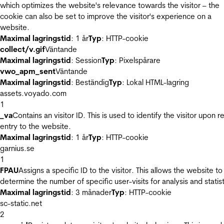
which optimizes the website's relevance towards the visitor – the
cookie can also be set to improve the visitor's experience on a
website.
Maximal lagringstid
: 1 år
Typ
: HTTP-cookie
collect/v.gif
Väntande
Maximal lagringstid
: Session
Typ
: Pixelspårare
vwo_apm_sent
Väntande
Maximal lagringstid
: Beständig
Typ
: Lokal HTML-lagring
assets.voyado.com
1
_va
Contains an visitor ID. This is used to identify the visitor upon r
entry to the website.
Maximal lagringstid
: 1 år
Typ
: HTTP-cookie
garnius.se
1
FPAU
Assigns a specific ID to the visitor. This allows the website to
determine the number of specific user-visits for analysis and statist
Maximal lagringstid
: 3 månader
Typ
: HTTP-cookie
sc-static.net
2