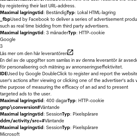
by registering their last URL-address.
Maximal lagringstid
: Beständig
Typ
: Lokal HTML-lagring
_fbp
Used by Facebook to deliver a series of advertisement produ
such as real time bidding from third party advertisers.
Maximal lagringstid
: 3 månader
Typ
: HTTP-cookie
Google
3
Läs mer om den här leverantören
En del av de uppgifter som samlas in av denna leverantör är avse
för personalisering och mätning av annonseringseffektivitet.
IDE
Used by Google DoubleClick to register and report the websit
user's actions after viewing or clicking one of the advertiser's ads 
the purpose of measuring the efficacy of an ad and to present
targeted ads to the user.
Maximal lagringstid
: 400 dagar
Typ
: HTTP-cookie
gmp\conversion#
Väntande
Maximal lagringstid
: Session
Typ
: Pixelspårare
ddm/activity/src=#
Väntande
Maximal lagringstid
: Session
Typ
: Pixelspårare
Microsoft