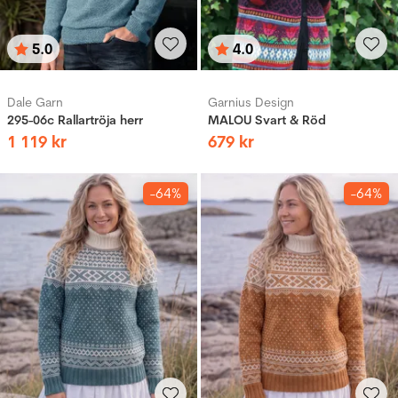
5.0
4.0
Betyg:
utav 5 stjärnor
Betyg:
utav 5 stjärnor
Dale Garn
Garnius Design
295-06c Rallartröja herr
MALOU Svart & Röd
1
119
kr
679
kr
-64%
-64%