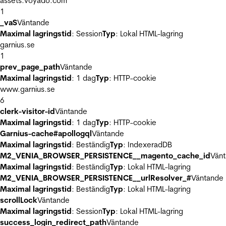
assets.voyado.com
1
_vaS
Väntande
Maximal lagringstid
: Session
Typ
: Lokal HTML-lagring
garnius.se
1
prev_page_path
Väntande
Maximal lagringstid
: 1 dag
Typ
: HTTP-cookie
www.garnius.se
6
clerk-visitor-id
Väntande
Maximal lagringstid
: 1 dag
Typ
: HTTP-cookie
Garnius-cache#apollogql
Väntande
Maximal lagringstid
: Beständig
Typ
: IndexeradDB
M2_VENIA_BROWSER_PERSISTENCE__magento_cache_id
Vän
Maximal lagringstid
: Beständig
Typ
: Lokal HTML-lagring
M2_VENIA_BROWSER_PERSISTENCE__urlResolver_#
Väntande
Maximal lagringstid
: Beständig
Typ
: Lokal HTML-lagring
scrollLock
Väntande
Maximal lagringstid
: Session
Typ
: Lokal HTML-lagring
success_login_redirect_path
Väntande