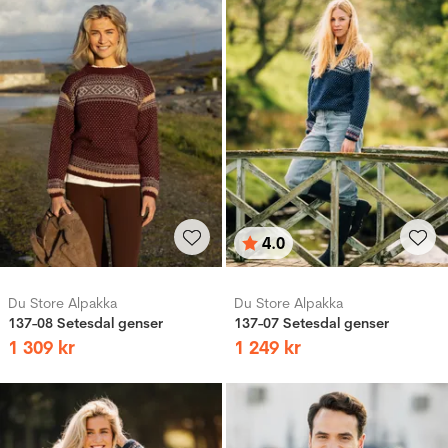
4.0
Betyg:
utav 5 stjärnor
Du Store Alpakka
Du Store Alpakka
137-08 Setesdal genser
137-07 Setesdal genser
1
309
kr
1
249
kr