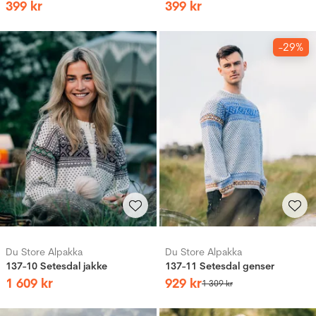
399
kr
399
kr
-29%
Du Store Alpakka
Du Store Alpakka
137-10 Setesdal jakke
137-11 Setesdal genser
1
609
kr
929
kr
1
309
kr