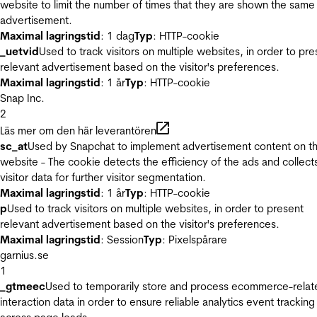
website to limit the number of times that they are shown the same
advertisement.
Maximal lagringstid
: 1 dag
Typ
: HTTP-cookie
_uetvid
Used to track visitors on multiple websites, in order to pre
relevant advertisement based on the visitor's preferences.
Maximal lagringstid
: 1 år
Typ
: HTTP-cookie
Snap Inc.
2
Läs mer om den här leverantören
sc_at
Used by Snapchat to implement advertisement content on t
website - The cookie detects the efficiency of the ads and collect
visitor data for further visitor segmentation.
Maximal lagringstid
: 1 år
Typ
: HTTP-cookie
p
Used to track visitors on multiple websites, in order to present
relevant advertisement based on the visitor's preferences.
Maximal lagringstid
: Session
Typ
: Pixelspårare
garnius.se
1
_gtmeec
Used to temporarily store and process ecommerce-relat
interaction data in order to ensure reliable analytics event tracking