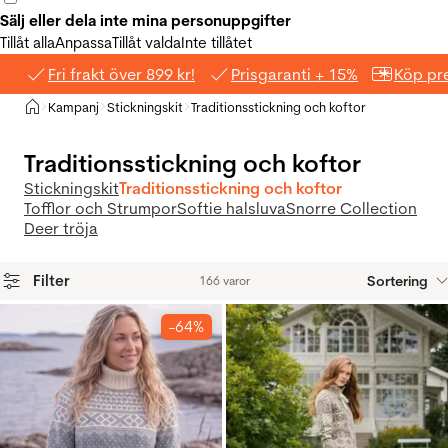
Sälj eller dela inte mina personuppgifter
Tillåt alla
Anpassa
Tillåt valda
Inte tillåtet
Fri frakt över 899 kr!
Prisgaranti + 15%
Köp pre
Hem
Kampanj
Stickningskit
Traditionsstickning och koftor
>
>
>
Traditionsstickning och koftor
Stickningskit
Traditionsstickning och koftor
Tofflor och Strumpor
Softie halsluva
Snorre Collection
Deer tröja
Filter
Sortering
166 varor
Produkter
-64%