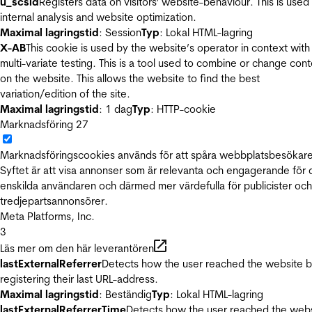
u_scsid
Registers data on visitors' website-behaviour. This is used 
internal analysis and website optimization.
Maximal lagringstid
: Session
Typ
: Lokal HTML-lagring
X-AB
This cookie is used by the website’s operator in context with
multi-variate testing. This is a tool used to combine or change con
on the website. This allows the website to find the best
variation/edition of the site.
Maximal lagringstid
: 1 dag
Typ
: HTTP-cookie
Marknadsföring
27
Marknadsföringscookies används för att spåra webbplatsbesökare
Syftet är att visa annonser som är relevanta och engagerande för
enskilda användaren och därmed mer värdefulla för publicister och
tredjepartsannonsörer.
Meta Platforms, Inc.
3
Läs mer om den här leverantören
lastExternalReferrer
Detects how the user reached the website 
registering their last URL-address.
Maximal lagringstid
: Beständig
Typ
: Lokal HTML-lagring
lastExternalReferrerTime
Detects how the user reached the web