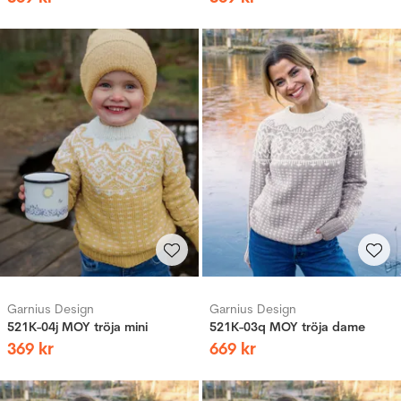
Garnius Design
Garnius Design
521K-04j MOY tröja mini
521K-03q MOY tröja dame
369
kr
669
kr