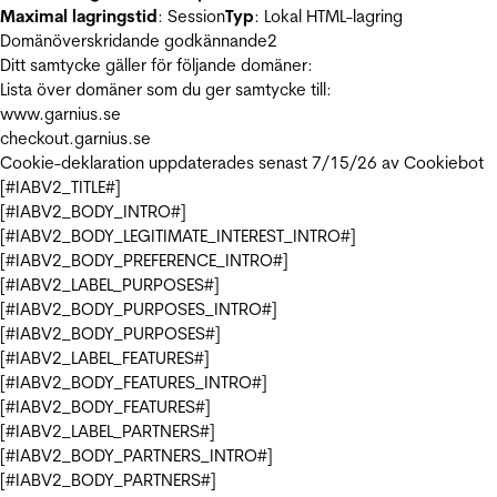
Maximal lagringstid
: Session
Typ
: Lokal HTML-lagring
Domänöverskridande godkännande
2
Ditt samtycke gäller för följande domäner:
Lista över domäner som du ger samtycke till:
www.garnius.se
checkout.garnius.se
Cookie-deklaration uppdaterades senast 7/15/26 av
Cookiebot
[#IABV2_TITLE#]
[#IABV2_BODY_INTRO#]
[#IABV2_BODY_LEGITIMATE_INTEREST_INTRO#]
[#IABV2_BODY_PREFERENCE_INTRO#]
[#IABV2_LABEL_PURPOSES#]
[#IABV2_BODY_PURPOSES_INTRO#]
[#IABV2_BODY_PURPOSES#]
[#IABV2_LABEL_FEATURES#]
[#IABV2_BODY_FEATURES_INTRO#]
[#IABV2_BODY_FEATURES#]
[#IABV2_LABEL_PARTNERS#]
[#IABV2_BODY_PARTNERS_INTRO#]
[#IABV2_BODY_PARTNERS#]