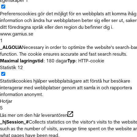
Egenskaper
1
Preferenscookies gör det möjligt för en webbplats att komma ihåg
information och ändra hur webbplatsen beter sig eller ser ut, sake
ditt föredragna språk eller den region du befinner dig i.
www.garnius.se
1
_ALGOLIA
Necessary in order to optimize the website's search-ba
function. The cookie ensures accurate and fast search results.
Maximal lagringstid
: 180 dagar
Typ
: HTTP-cookie
Statistik
12
Statistikcookies hjälper webbplatsägare att förstå hur besökare
interagerar med webbplatser genom att samla in och rapportera
information anonymt.
Hotjar
5
Läs mer om den här leverantören
_hjSession_#
Collects statistics on the visitor's visits to the websit
such as the number of visits, average time spent on the website a
what pages have been read.