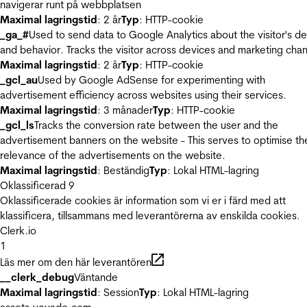
navigerar runt på webbplatsen
Maximal lagringstid
: 2 år
Typ
: HTTP-cookie
_ga_#
Used to send data to Google Analytics about the visitor's d
and behavior. Tracks the visitor across devices and marketing chan
Maximal lagringstid
: 2 år
Typ
: HTTP-cookie
_gcl_au
Used by Google AdSense for experimenting with
advertisement efficiency across websites using their services.
Maximal lagringstid
: 3 månader
Typ
: HTTP-cookie
_gcl_ls
Tracks the conversion rate between the user and the
advertisement banners on the website - This serves to optimise th
relevance of the advertisements on the website.
Maximal lagringstid
: Beständig
Typ
: Lokal HTML-lagring
Oklassificerad
9
Oklassificerade cookies är information som vi er i färd med att
klassificera, tillsammans med leverantörerna av enskilda cookies.
Clerk.io
1
Läs mer om den här leverantören
__clerk_debug
Väntande
Maximal lagringstid
: Session
Typ
: Lokal HTML-lagring