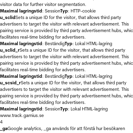
visitor data for further visitor segmentation.
Maximal lagringstid
: Session
Typ
: HTTP-cookie
u_sclid
Sets a unique ID for the visitor, that allows third party
advertisers to target the visitor with relevant advertisement. This
pairing service is provided by third party advertisement hubs, whi
facilitates real-time bidding for advertisers.
Maximal lagringstid
: Beständig
Typ
: Lokal HTML-lagring
u_sclid_r
Sets a unique ID for the visitor, that allows third party
advertisers to target the visitor with relevant advertisement. This
pairing service is provided by third party advertisement hubs, whi
facilitates real-time bidding for advertisers.
Maximal lagringstid
: Beständig
Typ
: Lokal HTML-lagring
u_scsid_r
Sets a unique ID for the visitor, that allows third party
advertisers to target the visitor with relevant advertisement. This
pairing service is provided by third party advertisement hubs, whi
facilitates real-time bidding for advertisers.
Maximal lagringstid
: Session
Typ
: Lokal HTML-lagring
www.track.garnius.se
4
_ga
Google analytics, _ga används för att förstå hur besökaren