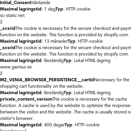
Initial_Consent
Väntande
Maximal lagringstid
: 1 dag
Typ
: HTTP-cookie
sc-static.net
2
_scsrid
The cookie is necessary for the secure checkout and pay
function on the website. This function is provided by shopify.com.
Maximal lagringstid
: 13 månader
Typ
: HTTP-cookie
_scsrid
The cookie is necessary for the secure checkout and pay
function on the website. This function is provided by shopify.com.
Maximal lagringstid
: Beständig
Typ
: Lokal HTML-lagring
www.garnius.se
2
M2_VENIA_BROWSER_PERSISTENCE__cartId
Necessary for the
shopping cart functionality on the website.
Maximal lagringstid
: Beständig
Typ
: Lokal HTML-lagring
private_content_version
This cookie is necessary for the cache
function. A cache is used by the website to optimize the response
between the visitor and the website. The cache is usually stored o
visitor’s browser.
Maximal lagringstid
: 400 dagar
Typ
: HTTP-cookie