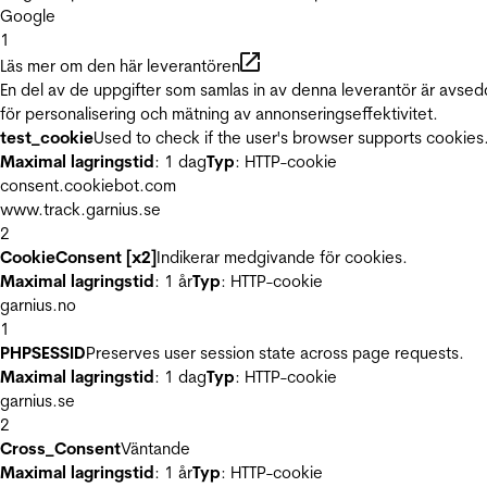
Google
1
Läs mer om den här leverantören
En del av de uppgifter som samlas in av denna leverantör är avse
för personalisering och mätning av annonseringseffektivitet.
test_cookie
Used to check if the user's browser supports cookies
Maximal lagringstid
: 1 dag
Typ
: HTTP-cookie
consent.cookiebot.com
www.track.garnius.se
2
CookieConsent [x2]
Indikerar medgivande för cookies.
Maximal lagringstid
: 1 år
Typ
: HTTP-cookie
garnius.no
1
PHPSESSID
Preserves user session state across page requests.
Maximal lagringstid
: 1 dag
Typ
: HTTP-cookie
garnius.se
2
Cross_Consent
Väntande
Maximal lagringstid
: 1 år
Typ
: HTTP-cookie