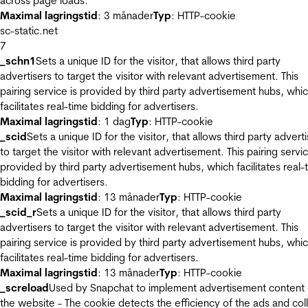
across page loads.
Maximal lagringstid
: 3 månader
Typ
: HTTP-cookie
sc-static.net
7
_schn1
Sets a unique ID for the visitor, that allows third party
advertisers to target the visitor with relevant advertisement. This
pairing service is provided by third party advertisement hubs, whi
facilitates real-time bidding for advertisers.
Maximal lagringstid
: 1 dag
Typ
: HTTP-cookie
_scid
Sets a unique ID for the visitor, that allows third party advert
to target the visitor with relevant advertisement. This pairing servic
provided by third party advertisement hubs, which facilitates real-
bidding for advertisers.
Maximal lagringstid
: 13 månader
Typ
: HTTP-cookie
_scid_r
Sets a unique ID for the visitor, that allows third party
advertisers to target the visitor with relevant advertisement. This
pairing service is provided by third party advertisement hubs, whi
facilitates real-time bidding for advertisers.
Maximal lagringstid
: 13 månader
Typ
: HTTP-cookie
_screload
Used by Snapchat to implement advertisement content
the website - The cookie detects the efficiency of the ads and col