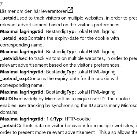
7
Läs mer om den här leverantören
_uetsid
Used to track visitors on multiple websites, in order to pre
relevant advertisement based on the visitor's preferences.
Maximal lagringstid
: Beständig
Typ
: Lokal HTML-lagring
_uetsid_exp
Contains the expiry-date for the cookie with
corresponding name.
Maximal lagringstid
: Beständig
Typ
: Lokal HTML-lagring
_uetvid
Used to track visitors on multiple websites, in order to pre
relevant advertisement based on the visitor's preferences.
Maximal lagringstid
: Beständig
Typ
: Lokal HTML-lagring
_uetvid_exp
Contains the expiry-date for the cookie with
corresponding name.
Maximal lagringstid
: Beständig
Typ
: Lokal HTML-lagring
MUID
Used widely by Microsoft as a unique user ID. The cookie
enables user tracking by synchronising the ID across many Microso
domains.
Maximal lagringstid
: 1 år
Typ
: HTTP-cookie
_uetsid
Collects data on visitor behaviour from multiple websites, 
order to present more relevant advertisement - This also allows th