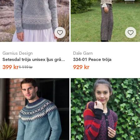
Garnius Design
Dale Garn
Setesdal tröja unisex ljus gråblå
334-01 Peace tröja
399
kr
929
kr
1
119
kr