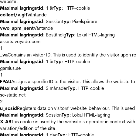
website.
Maximal lagringstid
: 1 år
Typ
: HTTP-cookie
collect/v.gif
Väntande
Maximal lagringstid
: Session
Typ
: Pixelspårare
vwo_apm_sent
Väntande
Maximal lagringstid
: Beständig
Typ
: Lokal HTML-lagring
assets.voyado.com
1
_va
Contains an visitor ID. This is used to identify the visitor upon 
Maximal lagringstid
: 1 år
Typ
: HTTP-cookie
garnius.se
1
FPAU
Assigns a specific ID to the visitor. This allows the website to
Maximal lagringstid
: 3 månader
Typ
: HTTP-cookie
sc-static.net
2
u_scsid
Registers data on visitors' website-behaviour. This is used 
Maximal lagringstid
: Session
Typ
: Lokal HTML-lagring
X-AB
This cookie is used by the website’s operator in context with 
variation/edition of the site.
Maximal lagringstid
: 1 dag
Typ
: HTTP-cookie