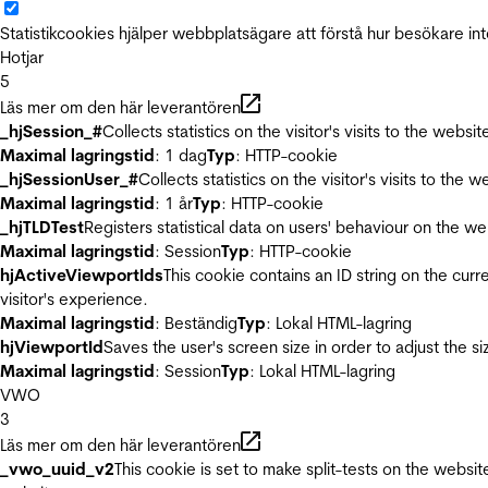
Statistikcookies hjälper webbplatsägare att förstå hur besökare 
Hotjar
5
Läs mer om den här leverantören
_hjSession_#
Collects statistics on the visitor's visits to the we
Maximal lagringstid
: 1 dag
Typ
: HTTP-cookie
_hjSessionUser_#
Collects statistics on the visitor's visits to t
Maximal lagringstid
: 1 år
Typ
: HTTP-cookie
_hjTLDTest
Registers statistical data on users' behaviour on the we
Maximal lagringstid
: Session
Typ
: HTTP-cookie
hjActiveViewportIds
This cookie contains an ID string on the curr
visitor's experience.
Maximal lagringstid
: Beständig
Typ
: Lokal HTML-lagring
hjViewportId
Saves the user's screen size in order to adjust the s
Maximal lagringstid
: Session
Typ
: Lokal HTML-lagring
VWO
3
Läs mer om den här leverantören
_vwo_uuid_v2
This cookie is set to make split-tests on the websi