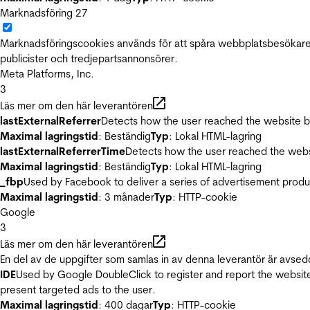
Marknadsföring
27
Marknadsföringscookies används för att spåra webbplatsbesökare.
publicister och tredjepartsannonsörer.
Meta Platforms, Inc.
3
Läs mer om den här leverantören
lastExternalReferrer
Detects how the user reached the website by 
Maximal lagringstid
: Beständig
Typ
: Lokal HTML-lagring
lastExternalReferrerTime
Detects how the user reached the websi
Maximal lagringstid
: Beständig
Typ
: Lokal HTML-lagring
_fbp
Used by Facebook to deliver a series of advertisement product
Maximal lagringstid
: 3 månader
Typ
: HTTP-cookie
Google
3
Läs mer om den här leverantören
En del av de uppgifter som samlas in av denna leverantör är avsed
IDE
Used by Google DoubleClick to register and report the website u
present targeted ads to the user.
Maximal lagringstid
: 400 dagar
Typ
: HTTP-cookie