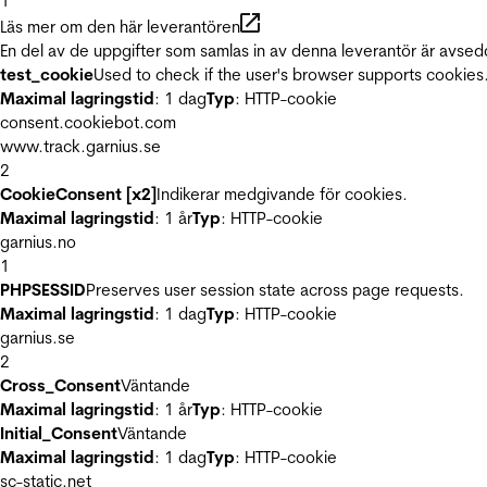
1
Läs mer om den här leverantören
En del av de uppgifter som samlas in av denna leverantör är avsed
test_cookie
Used to check if the user's browser supports cookies
Maximal lagringstid
: 1 dag
Typ
: HTTP-cookie
consent.cookiebot.com
www.track.garnius.se
2
CookieConsent [x2]
Indikerar medgivande för cookies.
Maximal lagringstid
: 1 år
Typ
: HTTP-cookie
garnius.no
1
PHPSESSID
Preserves user session state across page requests.
Maximal lagringstid
: 1 dag
Typ
: HTTP-cookie
garnius.se
2
Cross_Consent
Väntande
Maximal lagringstid
: 1 år
Typ
: HTTP-cookie
Initial_Consent
Väntande
Maximal lagringstid
: 1 dag
Typ
: HTTP-cookie
sc-static.net