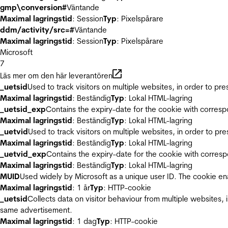
gmp\conversion#
Väntande
Maximal lagringstid
: Session
Typ
: Pixelspårare
ddm/activity/src=#
Väntande
Maximal lagringstid
: Session
Typ
: Pixelspårare
Microsoft
7
Läs mer om den här leverantören
_uetsid
Used to track visitors on multiple websites, in order to pr
Maximal lagringstid
: Beständig
Typ
: Lokal HTML-lagring
_uetsid_exp
Contains the expiry-date for the cookie with corres
Maximal lagringstid
: Beständig
Typ
: Lokal HTML-lagring
_uetvid
Used to track visitors on multiple websites, in order to pr
Maximal lagringstid
: Beständig
Typ
: Lokal HTML-lagring
_uetvid_exp
Contains the expiry-date for the cookie with corres
Maximal lagringstid
: Beständig
Typ
: Lokal HTML-lagring
MUID
Used widely by Microsoft as a unique user ID. The cookie en
Maximal lagringstid
: 1 år
Typ
: HTTP-cookie
_uetsid
Collects data on visitor behaviour from multiple websites, 
same advertisement.
Maximal lagringstid
: 1 dag
Typ
: HTTP-cookie