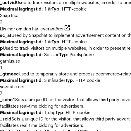
_uetvid
Used to track visitors on multiple websites, in order to pr
Maximal lagringstid
: 1 år
Typ
: HTTP-cookie
Snap Inc.
2
Läs mer om den här leverantören
sc_at
Used by Snapchat to implement advertisement content on the w
Maximal lagringstid
: 1 år
Typ
: HTTP-cookie
p
Used to track visitors on multiple websites, in order to present 
Maximal lagringstid
: Session
Typ
: Pixelspårare
garnius.se
1
_gtmeec
Used to temporarily store and process ecommerce-related 
Maximal lagringstid
: 3 månader
Typ
: HTTP-cookie
sc-static.net
7
_schn1
Sets a unique ID for the visitor, that allows third party adv
facilitates real-time bidding for advertisers.
Maximal lagringstid
: 1 dag
Typ
: HTTP-cookie
_scid
Sets a unique ID for the visitor, that allows third party adver
facilitates real-time bidding for advertisers.