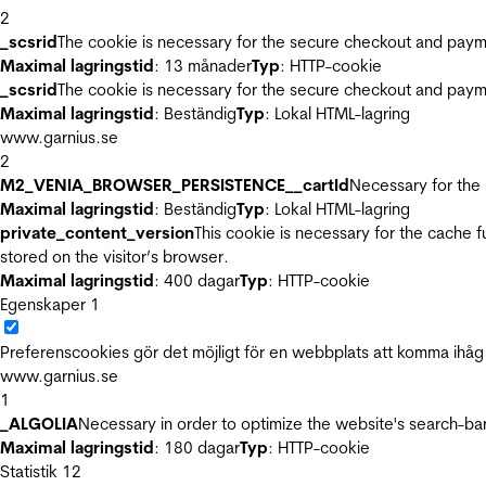
2
_scsrid
The cookie is necessary for the secure checkout and payme
Maximal lagringstid
: 13 månader
Typ
: HTTP-cookie
_scsrid
The cookie is necessary for the secure checkout and payme
Maximal lagringstid
: Beständig
Typ
: Lokal HTML-lagring
www.garnius.se
2
M2_VENIA_BROWSER_PERSISTENCE__cartId
Necessary for the 
Maximal lagringstid
: Beständig
Typ
: Lokal HTML-lagring
private_content_version
This cookie is necessary for the cache 
stored on the visitor’s browser.
Maximal lagringstid
: 400 dagar
Typ
: HTTP-cookie
Egenskaper
1
Preferenscookies gör det möjligt för en webbplats att komma ihåg i
www.garnius.se
1
_ALGOLIA
Necessary in order to optimize the website's search-bar
Maximal lagringstid
: 180 dagar
Typ
: HTTP-cookie
Statistik
12